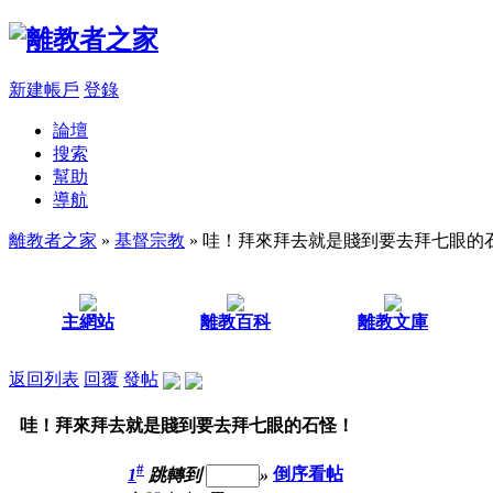
新建帳戶
登錄
論壇
搜索
幫助
導航
離教者之家
»
基督宗教
» 哇！拜來拜去就是賤到要去拜七眼的
主網站
離教百科
離教文庫
返回列表
回覆
發帖
哇！拜來拜去就是賤到要去拜七眼的石怪！
#
1
跳轉到
»
倒序看帖