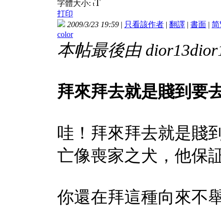
T
字體大小:
t
打印
2009/3/23 19:59
|
只看該作者
|
翻譯
|
書面
|
简
color
本帖最後由 dior13dior13
拜來拜去就是賤到要
哇！拜來拜去就是賤
亡像喪家之犬，他保証你要去投
你還在拜這種向來不