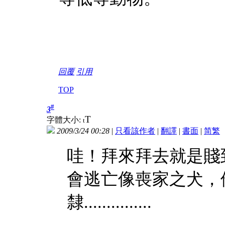
回覆
引用
TOP
#
3
T
字體大小:
t
2009/3/24 00:28
|
只看該作者
|
翻譯
|
書面
|
简
繁
哇！拜來拜去就是賤
會逃亡像喪家之犬，
隸...............