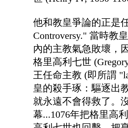
他和教皇爭論的正是
Controversy."
當時教
內的主教氣急敗壞，
格里高利七世
(Gregory
王任命主教
(
即所謂
"l
皇的殺手琢：驅逐出
就永遠不會得救了。
幕
...1076
年把格里高
高利七世也回擊，把