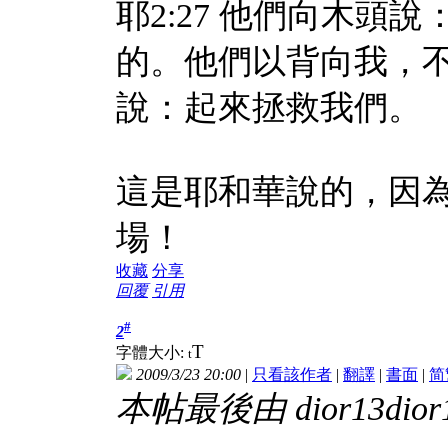
耶2:27 他們向木
的。他們以背向我，
說：起來拯救我們。
這是耶和華說的，因
場！
收藏
分享
回覆
引用
#
2
T
字體大小:
t
2009/3/23 20:00
|
只看該作者
|
翻譯
|
書面
|
简
本帖最後由 dior13dior13