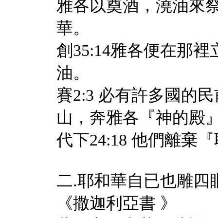
雅各以奠酒，澆油來祭
華。
創35:14雅各便在
油。
賽2:3 必有許多國
山，奔雅各『神的殿』
代下24:18 他們離
二.耶和華自已也雕四
《撒迦利亞書 》