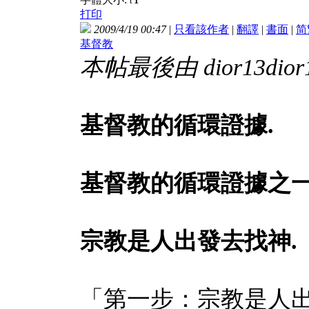
t
打印
2009/4/19 00:47
|
只看該作者
|
翻譯
|
書面
|
简
基督教
本帖最後由 dior13dior13
基督教的循環證據
.
基督教的循環證據之
宗教是人出發去找神.
「第一步：宗教是人