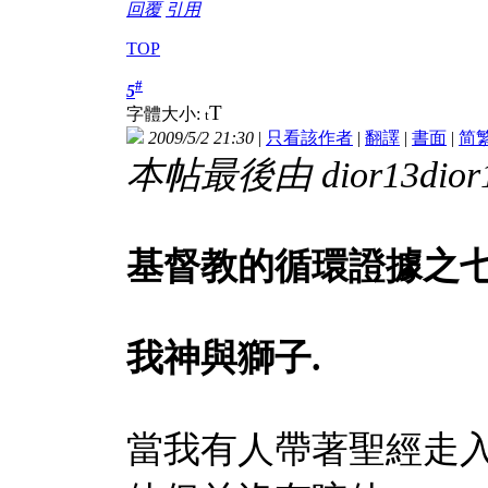
回覆
引用
TOP
#
5
T
字體大小:
t
2009/5/2 21:30
|
只看該作者
|
翻譯
|
書面
|
简
本帖最後由 dior13dior13
基督教的循環證據之
我神與獅子
.
當我有人帶著聖經走