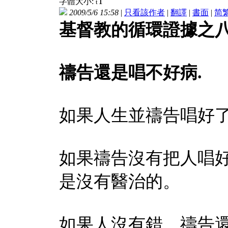
T
字體大小:
t
2009/5/6 15:58
|
只看該作者
|
翻譯
|
書面
|
简
基督教的循環證據之
禱告還是唱不好病
.
如果人生並禱告唱好
如果禱告沒有把人唱
是沒有醫治的。
如果人沒有錯，禱告