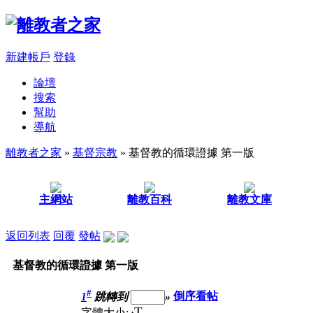
新建帳戶
登錄
論壇
搜索
幫助
導航
離教者之家
»
基督宗教
» 基督教的循環證據 第一版
主網站
離教百科
離教文庫
返回列表
回覆
發帖
基督教的循環證據 第一版
#
1
跳轉到
»
倒序看帖
T
字體大小: