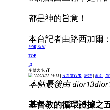
都是神的旨意！
本台記者由路西加爾
回覆
引用
TOP
#
3
T
字體大小:
t
2009/4/22 14:13
|
只看該作者
|
翻譯
|
書面
|
简
本帖最後由 dior13dior13
基督教的循環證據之