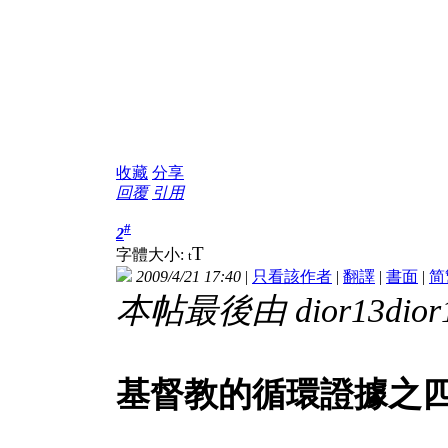
收藏
分享
回覆
引用
#
2
T
字體大小:
t
2009/4/21 17:40
|
只看該作者
|
翻譯
|
書面
|
简
本帖最後由 dior13dior13
基督教的循環證據之