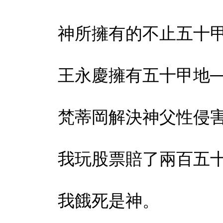
神所擁有的不止五十
王永慶擁有五十甲地─
梵蒂岡
解決神父性侵
我玩股票賠了兩百五十
我餓死是神。