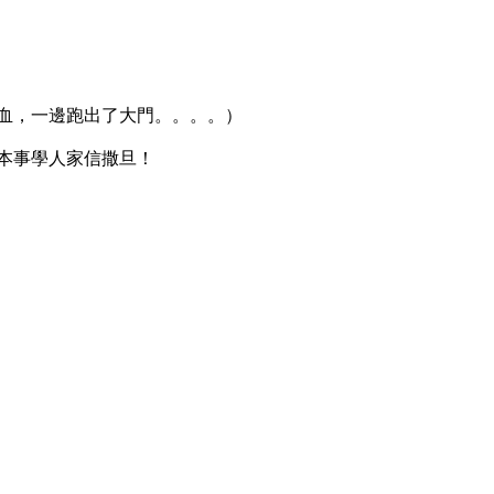
血，一邊跑出了大門。。。。）
本事學人家信撒旦！
！