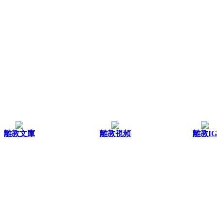
離教文庫
離教視頻
離教IG