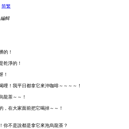
|
简
繁
2 編輯
髒的！
是乾淨的！
呀！
喝哩！我平日都拿它來沖咖啡～～～～！
烏龍茶～～！
的，在大家面前把它喝掉～～！
！你不是說都是拿它來泡烏龍茶？