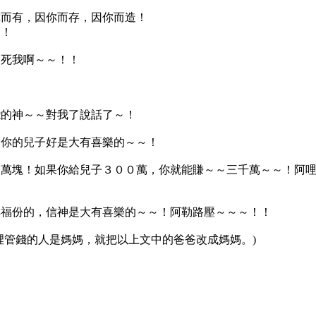
你而有，因你而存，因你而造！
～！
處死我啊～～！！
能的神～～對我了說話了～！
對你的兒子好是大有喜樂的～～！
三萬塊！如果你給兒子３００萬，你就能賺～～三千萬～～！阿
享福份的，信神是大有喜樂的～～！阿勒路壓～～～！！
裡管錢的人是媽媽，就把以上文中的爸爸改成媽媽。
)