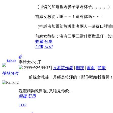
（可憐的加爾捏著鼻子拿著杯子。。。。）
前線女教徒：喝～～！還有你喝～～！
（控訴者加爾部族護衛者兩人一邊從口裡噴
前線女教徒：沒有三兩三當什麼撒旦仔，沒
收藏
分享
回覆
引用
#
4
takas
T
字體大小:
t
2009/4/24 00:37
|
只看該作者
|
翻譯
|
書面
|
简
繁
投棧借宿
前線女教徒：月經是乾淨的！那你喝給我看呀
洗潔精夠乾淨啦, 又唔見你飲...
回覆
引用
TOP