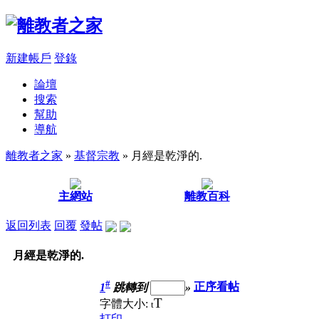
新建帳戶
登錄
論壇
搜索
幫助
導航
離教者之家
»
基督宗教
» 月經是乾淨的.
主網站
離教百科
返回列表
回覆
發帖
月經是乾淨的.
#
1
跳轉到
»
正序看帖
T
字體大小:
t
打印