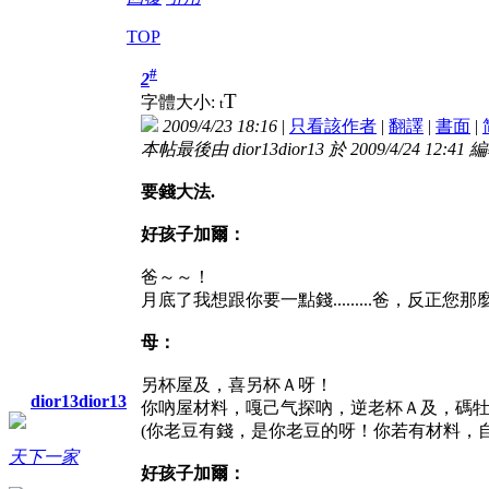
TOP
#
2
T
字體大小:
t
2009/4/23 18:16
|
只看該作者
|
翻譯
|
書面
|
本帖最後由 dior13dior13 於 2009/4/24 12:41 
要錢大法
.
好孩子加爾：
爸～～！
月底了我想跟你要一點錢
.........
爸，反正您那
母：
另杯屋及，喜另杯Ａ呀！
dior13dior13
你吶屋材料，嘎己气探吶，逆老杯Ａ及，碼
(
你老豆有錢，是你老豆的呀！你若有材料，
天下一家
好孩子加爾：