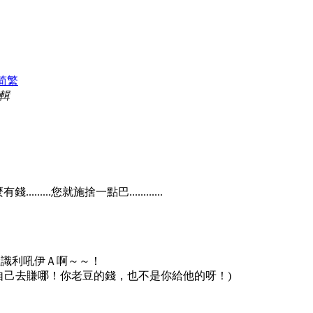
简
繁
編輯
麼有錢
.........
您就施捨一點巴
............
牡識利吼伊Ａ啊～～！
自己去賺哪！你老豆的錢，也不是你給他的呀！
)