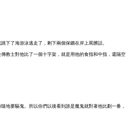
就跳下了海游泳逃走了，剩下兩個保鑣在岸上罵髒話。
位傳教士對他比了一個十字架，就是用他的食指和中指，還隔空
時隨地要驅鬼。所以你們以後看到誰是魔鬼就對著他比劃一番，