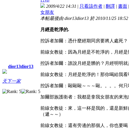
2009/4/22 14:31
|
只看該作者
|
翻譯
|
書面
女朋友
本帖最後由 dior13dior13 於 2010/11/25 18:5
月經是乾淨的.
控訴者加爾：憑什麼經期同房要將人處死？
前線女教徒：因為月經是不乾淨的，月經是
控訴者加爾：誰說月經是髒的？月經明明就
dior13dior13
前線女教徒：月經是乾淨的！那你喝給我看
天下一家
控訴者加爾：毆毆毆～～～毆。。。。何只
加爾部族護衛者：我都是拿我女朋友的來泡
前線女教徒：來，這一杯是我的，還是新鮮
（遞～～）
前線女教徒：還有旁邊的那個人，你也要喝