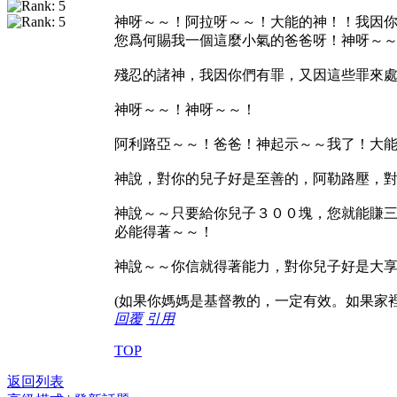
神呀～～！阿拉呀～～！大能的神！！我因
您爲何賜我一個這麼小氣的爸爸呀！神呀～
殘忍的諸神，我因你們有罪，又因這些罪來
神呀～～！神呀～～！
阿利路亞～～！爸爸！神起示～～我了！大
神說，對你的兒子好是至善的，阿勒路壓，
神說～～只要給你兒子３００塊，您就能賺
必能得著～～！
神說～～你信就得著能力，對你兒子好是大
(
如果你媽媽是基督教的，一定有效。如果家
回覆
引用
TOP
返回列表