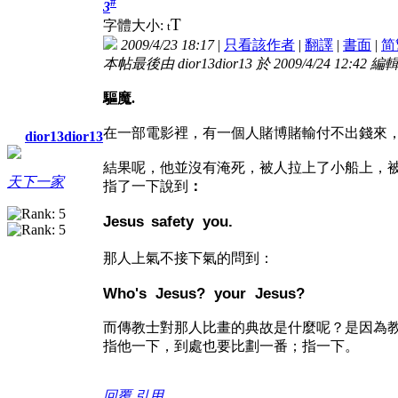
#
3
T
字體大小:
t
2009/4/23 18:17
|
只看該作者
|
翻譯
|
書面
|
简
本帖最後由 dior13dior13 於 2009/4/24 12:42 編
驅魔
.
在一部電影裡，有一個人賭博賭輸付不出錢來
dior13dior13
結果呢，他並沒有淹死，被人拉上了小船上，
天下一家
指了一下說到
：
Jesus
safety
you.
那人上氣不接下氣的問到：
Who's Jesus?
your Jesus?
而傳教士對那人比畫的典故是什麼呢？是因為
指他一下，到處也要比劃一番；指一下。
回覆
引用