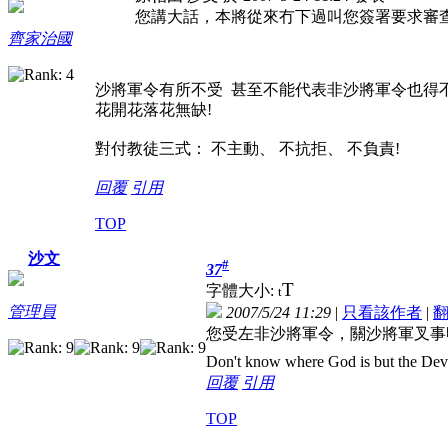
您講大話，本將從來冇下過叫您簽署要求審
齊家治國
沙將軍令有所不受 甚至不能代表非沙將軍令也得
花開花落花無缺!
對付教徒三式： 不主動、 不抗拒、 不負責!
回覆
引用
TOP
沙文
#
37
T
字體大小:
t
管理員
2007/5/24 11:29
|
只看該作者
|
您受左非沙將軍令，關沙將軍叉事
Don't know where God is but the Devil 
回覆
引用
TOP