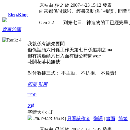
原帖由
沙文
於 2007-4-23 15:12 發表
向來都係咁嫁啦。經書又唔俾心機讀，問問
Step.King
Gen 2:2 到第七日、神造物的工已經完
齊家治國
我就係有讀先要問
佢係話頭六日係工作天第七日係假期之ma
但冇講過頭六日入面有辦公時間wor~
花開花落花無缺!
對付教徒三式： 不主動、 不抗拒、 不負責!
回覆
引用
TOP
#
23
T
字體大小:
t
2007/4/23 16:03
|
只看該作者
|
翻譯
|
書面
|
简
繁
原帖由
日光
於 2007-4-23 15:35 發表