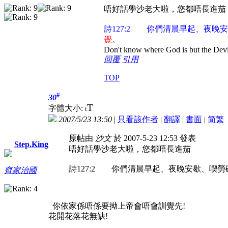
唔好話學沙老大啦，您都唔長進茄
詩127:2 你們清晨早起、夜晚
覺。
Don't know where God is but the Devil 
回覆
引用
TOP
#
30
T
字體大小:
t
2007/5/23 13:50
|
只看該作者
|
翻譯
|
書面
|
简
繁
原帖由
沙文
於 2007-5-23 12:53 發表
Step.King
唔好話學沙老大啦，您都唔長進茄
詩127:2 你們清晨早起、夜晚安歇、喫
齊家治國
你依家係唔係要拗上帝會唔會訓覺先!
花開花落花無缺!