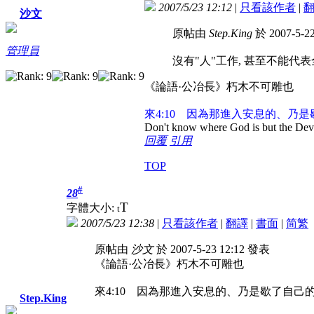
2007/5/23 12:12
|
只看該作者
|
沙文
原帖由
Step.King
於 2007-5-2
管理員
沒有"人"工作, 甚至不能代
《論語·公冶長》朽木不可雕也
來4:10 因為那進入安息的、乃
Don't know where God is but the Devil 
回覆
引用
TOP
#
28
T
字體大小:
t
2007/5/23 12:38
|
只看該作者
|
翻譯
|
書面
|
简
繁
原帖由
沙文
於 2007-5-23 12:12 發表
《論語·公冶長》朽木不可雕也
來4:10 因為那進入安息的、乃是歇了自
Step.King