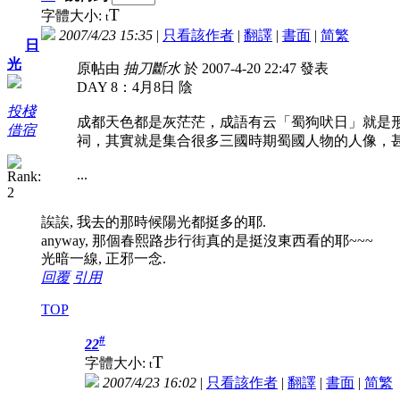
T
字體大小:
t
2007/4/23 15:35
|
只看該作者
|
翻譯
|
書面
|
简
繁
日
光
原帖由
抽刀斷水
於 2007-4-20 22:47 發表
DAY 8：4月8日 陰
投棧
成都天色都是灰茫茫，成語有云「蜀狗吠日」就是
借宿
祠，其實就是集合很多三國時期蜀國人物的人像，
...
誒誒, 我去的那時候陽光都挺多的耶.
anyway, 那個春熙路步行街真的是挺沒東西看的耶~~~
光暗一線, 正邪一念.
回覆
引用
TOP
#
22
T
字體大小:
t
2007/4/23 16:02
|
只看該作者
|
翻譯
|
書面
|
简
繁