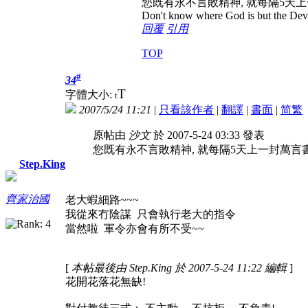
您既有永不言敗精神, 就每隔5
Don't know where God is but the Devil 
回覆
引用
TOP
#
34
T
字體大小:
t
2007/5/24 11:21
|
只看該作者
|
翻譯
|
書面
|
简
繁
原帖由
沙文
於 2007-5-24 03:33 發表
您既有永不言敗精神, 就每隔5天上一封萬
Step.King
齊家治國
老大蝦細路~~~
我從來冇陰謀 只會執行老大的指令
當然啦 軍令亦會有所不受~~
[
本帖最後由 Step.King 於 2007-5-24 11:22 編輯
]
花開花落花無缺!