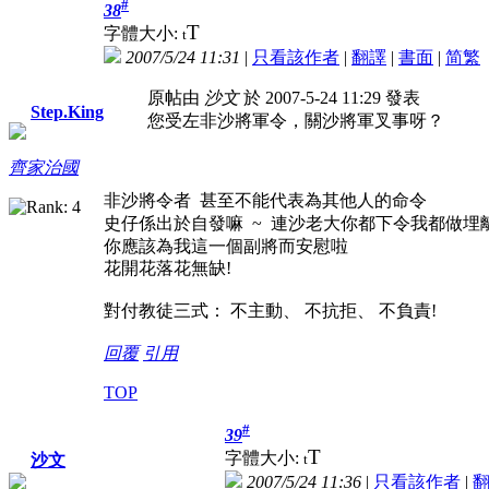
#
38
T
字體大小:
t
2007/5/24 11:31
|
只看該作者
|
翻譯
|
書面
|
简
繁
原帖由
沙文
於 2007-5-24 11:29 發表
Step.King
您受左非沙將軍令，關沙將軍叉事呀？
齊家治國
非沙將令者 甚至不能代表為其他人的命令
史仔係出於自發嘛 ~ 連沙老大你都下令我都做埋
你應該為我這一個副將而安慰啦
花開花落花無缺!
對付教徒三式： 不主動、 不抗拒、 不負責!
回覆
引用
TOP
#
39
T
字體大小:
t
沙文
2007/5/24 11:36
|
只看該作者
|