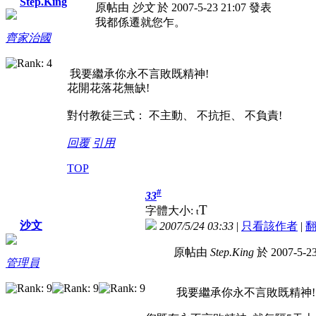
Step.King
原帖由
沙文
於 2007-5-23 21:07 發表
我都係遷就您乍。
齊家治國
我要繼承你永不言敗既精神!
花開花落花無缺!
對付教徒三式： 不主動、 不抗拒、 不負責!
回覆
引用
TOP
#
33
T
字體大小:
t
沙文
2007/5/24 03:33
|
只看該作者
|
原帖由
Step.King
於 2007-5-2
管理員
我要繼承你永不言敗既精神!