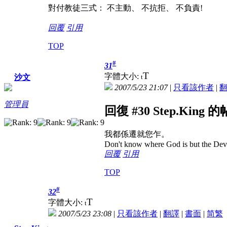
對付教徒三式： 不主動、 不抗拒、 不負責!
回覆
引用
TOP
#
31
T
字體大小:
t
沙文
2007/5/23 21:07
|
只看該作者
|
管理員
回復 #30 Step.King 
我都係遷就您乍。
Don't know where God is but the Devil 
回覆
引用
TOP
#
32
T
字體大小:
t
2007/5/23 23:08
|
只看該作者
|
翻譯
|
書面
|
简
繁