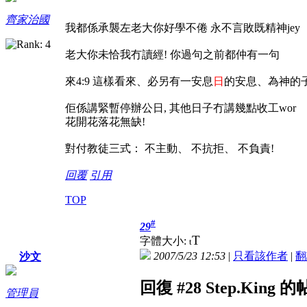
齊家治國
我都係承襲左老大你好學不倦 永不言敗既精神jey
老大你未恰我冇讀經! 你過句之前都仲有一句
來4:9 這樣看來、必另有一安息
日
的安息、為神的
佢係講緊暫停辦公日, 其他日子冇講幾點收工wor
花開花落花無缺!
對付教徒三式： 不主動、 不抗拒、 不負責!
回覆
引用
TOP
#
29
T
字體大小:
t
2007/5/23 12:53
|
只看該作者
|
翻
沙文
回復 #28 Step.King 
管理員