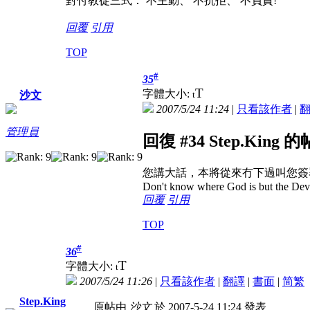
對付教徒三式： 不主動、 不抗拒、 不負責!
回覆
引用
TOP
#
35
T
字體大小:
t
沙文
2007/5/24 11:24
|
只看該作者
|
管理員
回復 #34 Step.King 
您講大話，本將從來冇下過叫您簽
Don't know where God is but the Devil 
回覆
引用
TOP
#
36
T
字體大小:
t
2007/5/24 11:26
|
只看該作者
|
翻譯
|
書面
|
简
繁
Step.King
原帖由
沙文
於 2007-5-24 11:24 發表