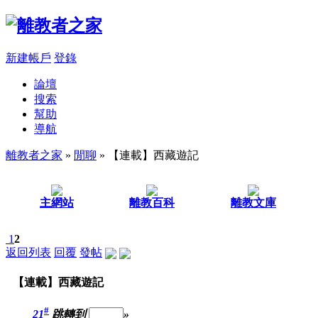
新建帳戶
登錄
論壇
搜索
幫助
導航
離教者之家
»
閒聊
» 【連載】西藏遊記
主網站
離教百科
離教文庫
1
2
返回列表
回覆
發帖
【連載】西藏遊記
#
21
跳轉到
»