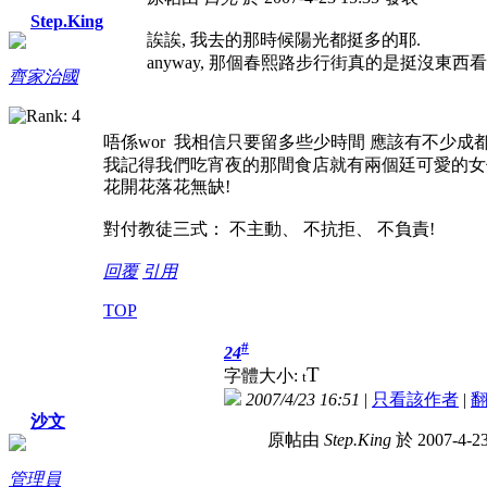
Step.King
誒誒, 我去的那時候陽光都挺多的耶.
anyway, 那個春熙路步行街真的是挺沒東西看
齊家治國
唔係wor 我相信只要留多些少時間 應該有不少成
我記得我們吃宵夜的那間食店就有兩個廷可愛的女
花開花落花無缺!
對付教徒三式： 不主動、 不抗拒、 不負責!
回覆
引用
TOP
#
24
T
字體大小:
t
2007/4/23 16:51
|
只看該作者
|
沙文
原帖由
Step.King
於 2007-4-2
管理員