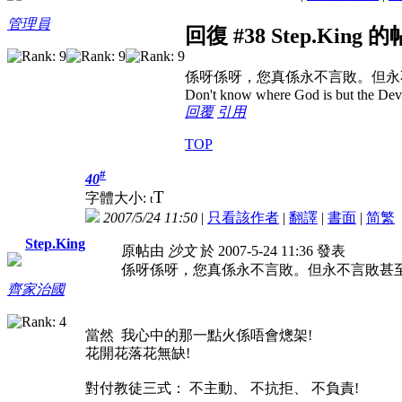
管理員
回復 #38 Step.King 
係呀係呀，您真係永不言敗。但永
Don't know where God is but the Devil 
回覆
引用
TOP
#
40
T
字體大小:
t
2007/5/24 11:50
|
只看該作者
|
翻譯
|
書面
|
简
繁
Step.King
原帖由
沙文
於 2007-5-24 11:36 發表
係呀係呀，您真係永不言敗。但永不言敗甚
齊家治國
當然 我心中的那一點火係唔會熜架!
花開花落花無缺!
對付教徒三式： 不主動、 不抗拒、 不負責!