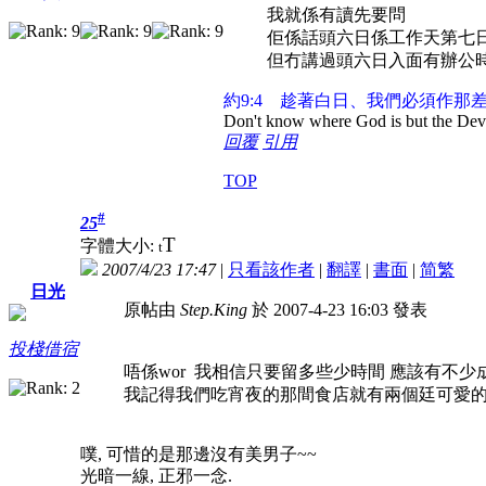
我就係有讀先要問
佢係話頭六日係工作天第七日
但冇講過頭六日入面有辦公時間
約9:4 趁著白日、我們必須作
Don't know where God is but the Devil 
回覆
引用
TOP
#
25
T
字體大小:
t
2007/4/23 17:47
|
只看該作者
|
翻譯
|
書面
|
简
繁
日光
原帖由
Step.King
於 2007-4-23 16:03 發表
投棧借宿
唔係wor 我相信只要留多些少時間 應該有不少
我記得我們吃宵夜的那間食店就有兩個廷可愛
噗, 可惜的是那邊沒有美男子~~
光暗一線, 正邪一念.