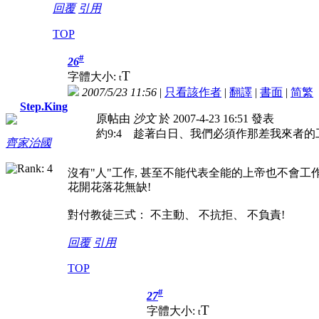
回覆
引用
TOP
#
26
T
字體大小:
t
2007/5/23 11:56
|
只看該作者
|
翻譯
|
書面
|
简
繁
Step.King
原帖由
沙文
於 2007-4-23 16:51 發表
約9:4 趁著白日、我們必須作那差我來者
齊家治國
沒有"人"工作, 甚至不能代表全能的上帝也不會工作
花開花落花無缺!
對付教徒三式： 不主動、 不抗拒、 不負責!
回覆
引用
TOP
#
27
T
字體大小:
t