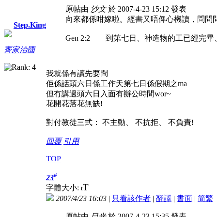
原帖由
沙文
於 2007-4-23 15:12 發表
向來都係咁嫁啦。經書又唔俾心機讀，問問
Step.King
Gen 2:2 到第七日、神造物的工已經完
齊家治國
我就係有讀先要問
佢係話頭六日係工作天第七日係假期之ma
但冇講過頭六日入面有辦公時間wor~
花開花落花無缺!
對付教徒三式： 不主動、 不抗拒、 不負責!
回覆
引用
TOP
#
23
T
字體大小:
t
2007/4/23 16:03
|
只看該作者
|
翻譯
|
書面
|
简
繁
原帖由
日光
於 2007-4-23 15:35 發表