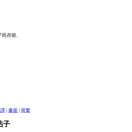
子民存留。
翻譯
|
書面
|
简
繁
的帖子