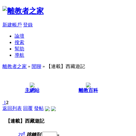
新建帳戶
登錄
論壇
搜索
幫助
導航
離教者之家
»
閒聊
» 【連載】西藏遊記
主網站
離教百科
1
2
返回列表
回覆
發帖
【連載】西藏遊記
#
21
跳轉到
»