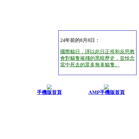
24年前的8月8日：
國際貓日，謹以此日正視和反思教
會對貓隻摧殘的黑暗歷史，並悼念
當中死去的眾多無辜貓隻。
手機版首頁
AMP手機版首頁