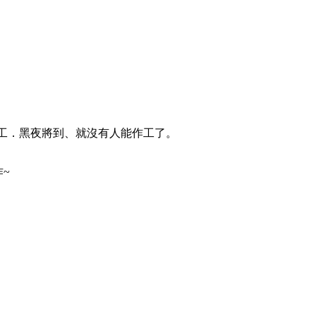
的工．黑夜將到、就沒有人能作工了。
~