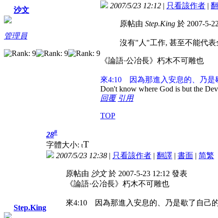
2007/5/23 12:12
|
只看該作者
|
沙文
原帖由
Step.King
於 2007-5-2
管理員
沒有"人"工作, 甚至不能代
《論語·公冶長》朽木不可雕也
來4:10 因為那進入安息的、乃
Don't know where God is but the Devil 
回覆
引用
TOP
#
28
T
字體大小:
t
2007/5/23 12:38
|
只看該作者
|
翻譯
|
書面
|
简
繁
原帖由
沙文
於 2007-5-23 12:12 發表
《論語·公冶長》朽木不可雕也
來4:10 因為那進入安息的、乃是歇了自
Step.King