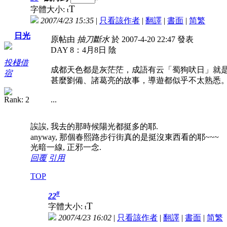
T
字體大小:
t
2007/4/23 15:35
|
只看該作者
|
翻譯
|
書面
|
简
繁
日光
原帖由
抽刀斷水
於 2007-4-20 22:47 發表
DAY 8：4月8日 陰
投棧借
成都天色都是灰茫茫，成語有云「蜀狗吠日」就
宿
甚麼劉備、諸葛亮的故事，導遊都似乎不太熟悉
...
誒誒, 我去的那時候陽光都挺多的耶.
anyway, 那個春熙路步行街真的是挺沒東西看的耶~~~
光暗一線, 正邪一念.
回覆
引用
TOP
#
22
T
字體大小:
t
2007/4/23 16:02
|
只看該作者
|
翻譯
|
書面
|
简
繁