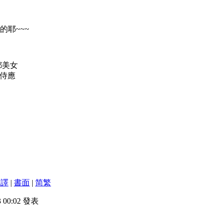
的耶~~~
都美女
侍應
翻譯
|
書面
|
简
繁
3 00:02 發表