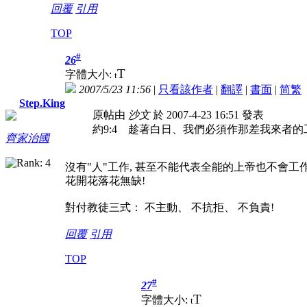
回覆
引用
TOP
#
26
T
字體大小:
t
2007/5/23 11:56
|
只看該作者
|
翻譯
|
書面
|
简
繁
Step.King
原帖由
沙文
於 2007-4-23 16:51 發表
約9:4 趁著白日、我們必須作那差我來者
齊家治國
沒有"人"工作, 甚至不能代表全能的上帝也不會工作
花開花落花無缺!
對付教徒三式： 不主動、 不抗拒、 不負責!
回覆
引用
TOP
#
27
T
字體大小:
t