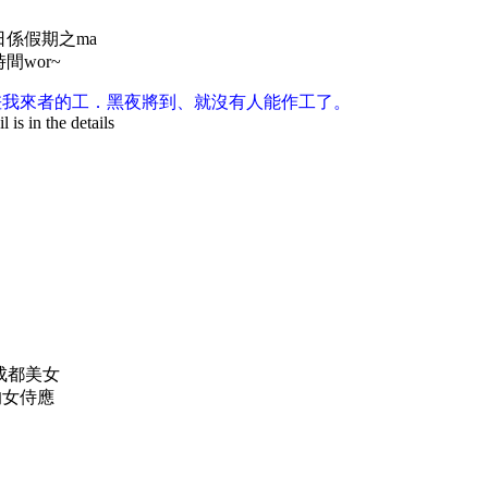
係假期之ma
wor~
那差我來者的工．黑夜將到、就沒有人能作工了。
is in the details
成都美女
的女侍應