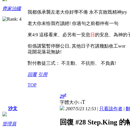
齊家治國
我都係承襲左老大你好學不倦 永不言敗既精神jey
老大你未恰我冇讀經! 你過句之前都仲有一句
來4:9 這樣看來、必另有一安息
日
的安息、為神的
佢係講緊暫停辦公日, 其他日子冇講幾點收工wor
花開花落花無缺!
對付教徒三式： 不主動、 不抗拒、 不負責!
回覆
引用
TOP
#
29
T
字體大小:
t
沙文
2007/5/23 12:53
|
只看該作者
|
回復 #28 Step.King 
管理員