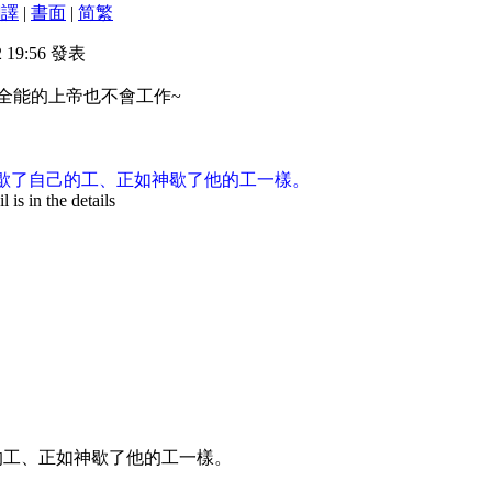
翻譯
|
書面
|
简
繁
2 19:56 發表
表全能的上帝也不會工作~
是歇了自己的工、正如神歇了他的工一樣。
is in the details
己的工、正如神歇了他的工一樣。