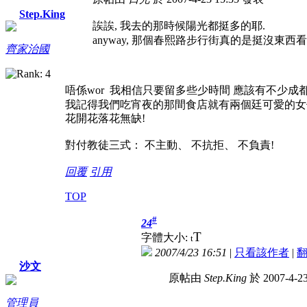
Step.King
誒誒, 我去的那時候陽光都挺多的耶.
anyway, 那個春熙路步行街真的是挺沒東西看
齊家治國
唔係wor 我相信只要留多些少時間 應該有不少成
我記得我們吃宵夜的那間食店就有兩個廷可愛的女
花開花落花無缺!
對付教徒三式： 不主動、 不抗拒、 不負責!
回覆
引用
TOP
#
24
T
字體大小:
t
2007/4/23 16:51
|
只看該作者
|
沙文
原帖由
Step.King
於 2007-4-2
管理員