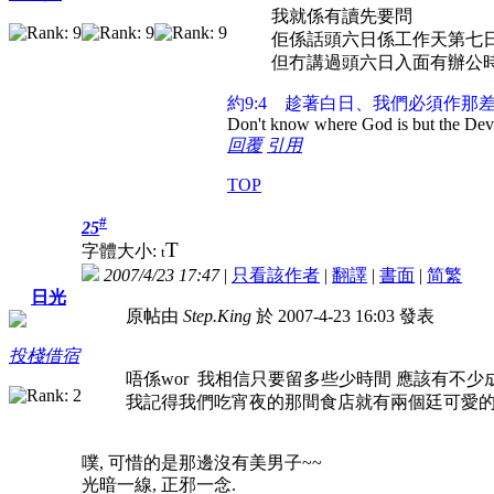
我就係有讀先要問
佢係話頭六日係工作天第七日
但冇講過頭六日入面有辦公時間
約9:4 趁著白日、我們必須作
Don't know where God is but the Devil 
回覆
引用
TOP
#
25
T
字體大小:
t
2007/4/23 17:47
|
只看該作者
|
翻譯
|
書面
|
简
繁
日光
原帖由
Step.King
於 2007-4-23 16:03 發表
投棧借宿
唔係wor 我相信只要留多些少時間 應該有不少
我記得我們吃宵夜的那間食店就有兩個廷可愛
噗, 可惜的是那邊沒有美男子~~
光暗一線, 正邪一念.