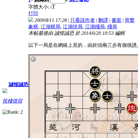
T
字體大小:
t
打印
2009/8/11 17:28
|
只看該作者
|
翻譯
|
書面
|
简
繁
象棋
,
江湖棋局
,
江湖排局
,
江湖殘局
,
殘局
本帖最後由 誠惶誠恐 於 2014/6/20 10:53 編輯
以下一局是在網絡上見的，由於頭兩三步有個很誘
誠惶誠恐
投棧借宿