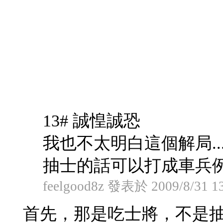
13# 誠惶誠恐
我也不太明白這個解局..
抽士的話可以打成車兵例
feelgood8z 發表於 2009/8/31 1
首先，那是吃士將，不是