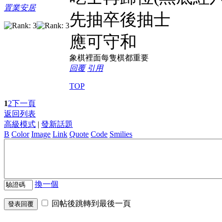
置業安居
先抽卒後抽士
應可守和
象棋裡面每隻棋都重要
回覆
引用
TOP
1
2
下一頁
返回列表
高級模式
|
發新話題
B
Color
Image
Link
Quote
Code
Smilies
換一個
回帖後跳轉到最後一頁
發表回覆