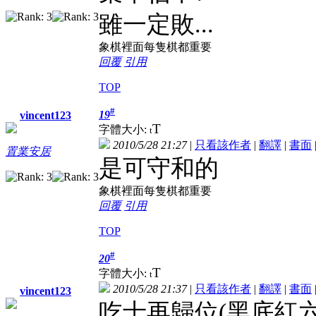
雖一定敗...
象棋裡面每隻棋都重要
回覆
引用
TOP
#
19
vincent123
T
字體大小:
t
2010/5/28 21:27
|
只看該作者
|
翻譯
|
書面
置業安居
是可守和的
象棋裡面每隻棋都重要
回覆
引用
TOP
#
20
T
字體大小:
t
2010/5/28 21:37
|
只看該作者
|
翻譯
|
書面
vincent123
吃士再歸位(黑底紅