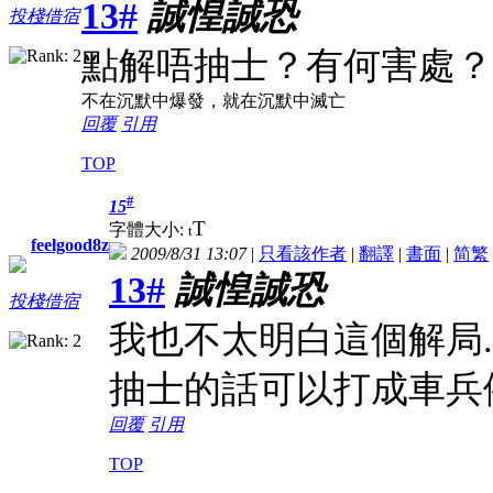
13#
誠惶誠恐
投棧借宿
點解唔抽士？有何害處？
不在沉默中爆發，就在沉默中滅亡
回覆
引用
TOP
#
15
T
字體大小:
t
feelgood8z
2009/8/31 13:07
|
只看該作者
|
翻譯
|
書面
|
简
繁
13#
誠惶誠恐
投棧借宿
我也不太明白這個解局..
抽士的話可以打成車兵例
回覆
引用
TOP