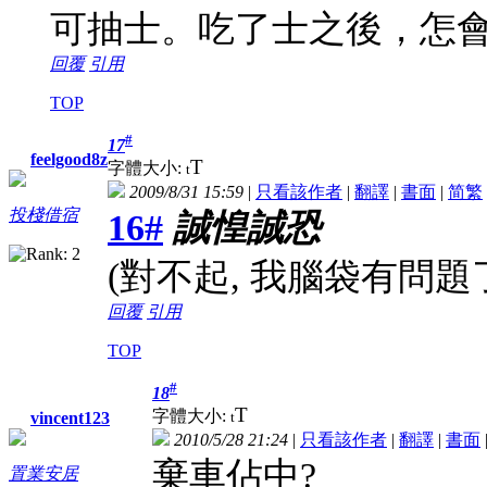
可抽士。吃了士之後，怎
回覆
引用
TOP
#
17
feelgood8z
T
字體大小:
t
2009/8/31 15:59
|
只看該作者
|
翻譯
|
書面
|
简
繁
投棧借宿
16#
誠惶誠恐
(對不起, 我腦袋有問題了
回覆
引用
TOP
#
18
T
字體大小:
t
vincent123
2010/5/28 21:24
|
只看該作者
|
翻譯
|
書面
棄車佔中?
置業安居