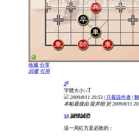
收藏
分享
回覆
引用
#
2
T
字體大小:
t
2009/8/11 20:53
|
只看該作者
|
本帖最後由 龍井樹 於 2009/8/11 20
1#
誠惶誠恐
這一局紅方是必敗的：