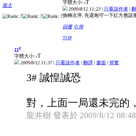
T
字體大小:
t
版主
2009/8/12 11:23
|
只看該作者
|
換轉次序, 先退炮守一下紅方應該
回覆
引用
TOP
#
11
T
字體大小:
t
2009/8/12 11:37
|
只看該作者
|
翻譯
|
書面
|
简
繁
3# 誠惶誠恐
對，上面一局還未完的
龍井樹 發表於 2009/8/12 08:48