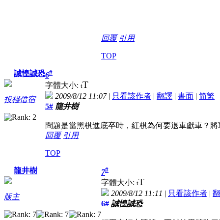
回覆
引用
TOP
#
誠惶誠恐
6
T
字體大小:
t
2009/8/12 11:07
|
只看該作者
|
翻譯
|
書面
|
简
繁
投棧借宿
5#
龍井樹
問題是當黑棋進底卒時，紅棋為何要退車獻車？將
回覆
引用
TOP
#
龍井樹
7
T
字體大小:
t
2009/8/12 11:11
|
只看該作者
|
版主
6#
誠惶誠恐