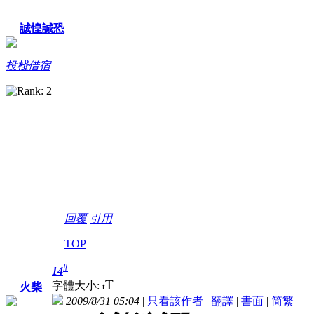
誠惶誠恐
投棧借宿
回覆
引用
TOP
#
14
T
字體大小:
t
火柴
2009/8/31 05:04
|
只看該作者
|
翻譯
|
書面
|
简
繁