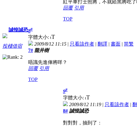
紅平車打士照將，不就給黑將吃了
回覆
引用
TOP
#
誠惶誠恐
8
T
字體大小:
t
2009/8/12 11:15
|
只看該作者
|
翻譯
|
書面
|
简
繁
投棧借宿
7#
龍井樹
唔識先進俥將咩？
回覆
引用
TOP
#
9
T
字體大小:
t
2009/8/12 11:19
|
只看該作者
|
8#
誠惶誠恐
對對對，抽到了：