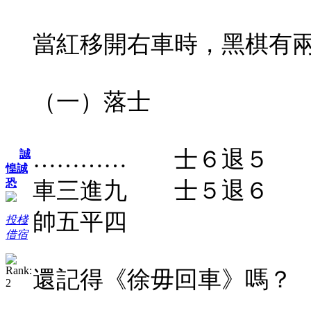
當紅移開右車時，黑棋有
（一）落士
………… 士６退５
誠
惶誠
恐
車三進九 士５退６
帥五平四
投棧
借宿
還記得《徐毋回車》嗎？