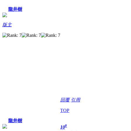
龍井樹
版主
回覆
引用
TOP
龍井樹
#
10