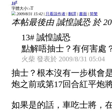
#
16
T
字體大小:
t
2009/8/31 15:42
|
只看該作者
|
翻譯
|
書面
|
简
繁
本帖最後由 誠惶誠恐 於 2009/
13# 誠惶誠恐
點解唔抽士？有何害處
火柴 發表於 2009/8/31 05:04
抽士？根本沒有一步棋會是
炮之前或第17回合紅平炮
如果是的話，車吃士將，