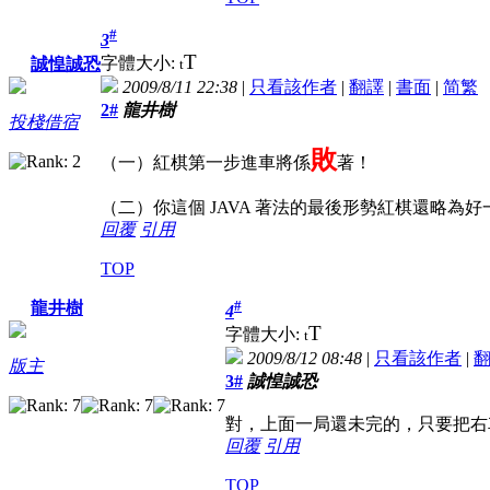
#
3
T
字體大小:
誠惶誠恐
t
2009/8/11 22:38
|
只看該作者
|
翻譯
|
書面
|
简
繁
2#
龍井樹
投棧借宿
敗
（一）紅棋第一步進車將係
著！
（二）你這個 JAVA 著法的最後形勢紅棋還略
回覆
引用
TOP
#
龍井樹
4
T
字體大小:
t
2009/8/12 08:48
|
只看該作者
|
版主
3#
誠惶誠恐
對，上面一局還未完的，只要把右
回覆
引用
TOP