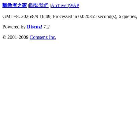
離教者之家
|
聯繫我們
|
Archiver
|
WAP
GMT+8, 2026/8/9 16:49,
Processed in 0.020355 second(s), 6 queries
Powered by
Discuz!
7.2
© 2001-2009
Comsenz Inc.