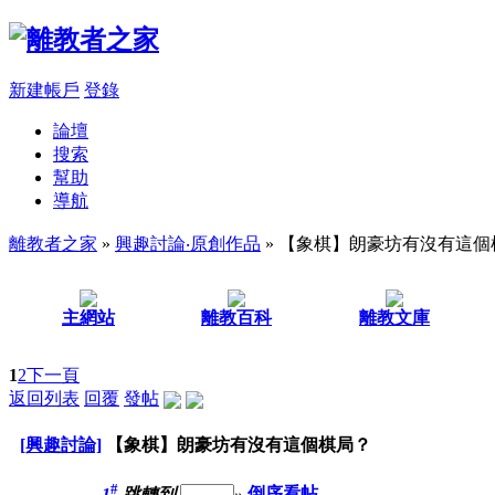
新建帳戶
登錄
論壇
搜索
幫助
導航
離教者之家
»
興趣討論‧原創作品
» 【象棋】朗豪坊有沒有這個
主網站
離教百科
離教文庫
1
2
下一頁
返回列表
回覆
發帖
[興趣討論]
【象棋】朗豪坊有沒有這個棋局？
#
1
跳轉到
»
倒序看帖