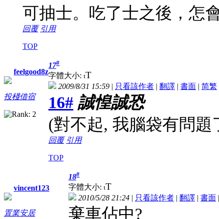
可抽士。吃了士之後，怎
回覆
引用
TOP
#
17
feelgood8z
T
字體大小:
t
2009/8/31 15:59
|
只看該作者
|
翻譯
|
書面
|
简
繁
投棧借宿
16#
誠惶誠恐
(對不起, 我腦袋有問題了
回覆
引用
TOP
#
18
T
字體大小:
t
vincent123
2010/5/28 21:24
|
只看該作者
|
翻譯
|
書面
棄車佔中?
置業安居