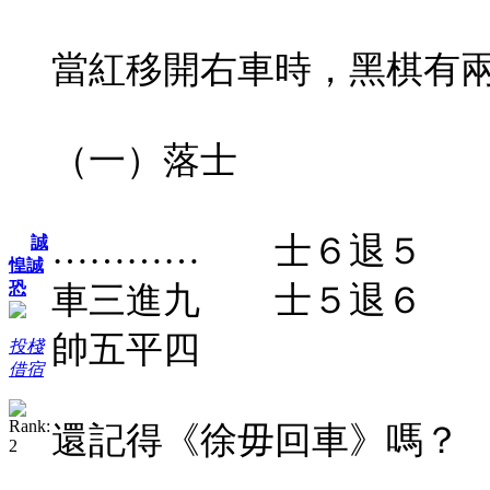
當紅移開右車時，黑棋有
（一）落士
………… 士６退５
誠
惶誠
恐
車三進九 士５退６
帥五平四
投棧
借宿
還記得《徐毋回車》嗎？