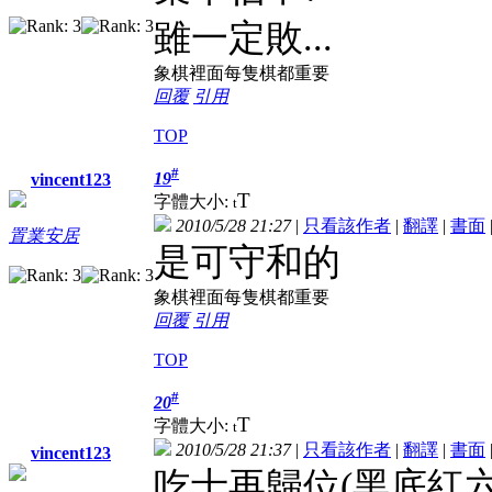
雖一定敗...
象棋裡面每隻棋都重要
回覆
引用
TOP
#
19
vincent123
T
字體大小:
t
2010/5/28 21:27
|
只看該作者
|
翻譯
|
書面
置業安居
是可守和的
象棋裡面每隻棋都重要
回覆
引用
TOP
#
20
T
字體大小:
t
2010/5/28 21:37
|
只看該作者
|
翻譯
|
書面
vincent123
吃士再歸位(黑底紅