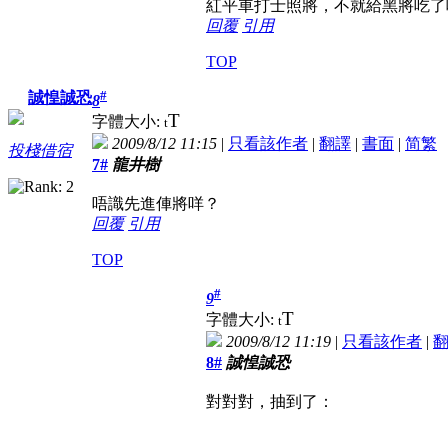
紅平車打士照將，不就給黑將吃了
回覆
引用
TOP
#
誠惶誠恐
8
T
字體大小:
t
2009/8/12 11:15
|
只看該作者
|
翻譯
|
書面
|
简
繁
投棧借宿
7#
龍井樹
唔識先進俥將咩？
回覆
引用
TOP
#
9
T
字體大小:
t
2009/8/12 11:19
|
只看該作者
|
8#
誠惶誠恐
對對對，抽到了：