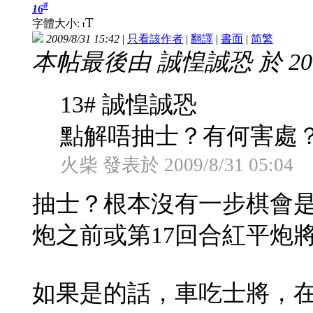
#
16
T
字體大小:
t
2009/8/31 15:42
|
只看該作者
|
翻譯
|
書面
|
简
繁
本帖最後由 誠惶誠恐 於 2009/
13# 誠惶誠恐
點解唔抽士？有何害處
火柴 發表於 2009/8/31 05:04
抽士？根本沒有一步棋會是
炮之前或第17回合紅平炮
如果是的話，車吃士將，