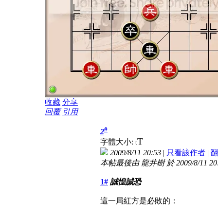
收藏
分享
回覆
引用
#
2
T
字體大小:
t
2009/8/11 20:53
|
只看該作者
|
本帖最後由 龍井樹 於 2009/8/11 20
1#
誠惶誠恐
這一局紅方是必敗的：