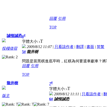
回覆
引用
TOP
#
誠惶誠恐
6
T
字體大小:
t
2009/8/12 11:07
|
只看該作者
|
翻譯
|
書面
|
简
繁
投棧借宿
5#
龍井樹
問題是當黑棋進底卒時，紅棋為何要退車獻車？將
回覆
引用
TOP
#
龍井樹
7
T
字體大小:
t
2009/8/12 11:11
|
只看該作者
|
版主
6#
誠惶誠恐