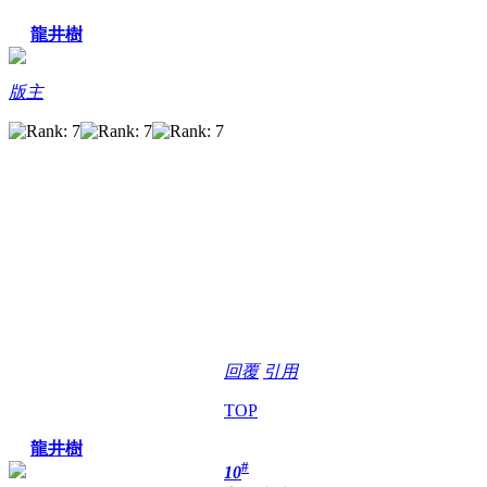
龍井樹
版主
回覆
引用
TOP
龍井樹
#
10