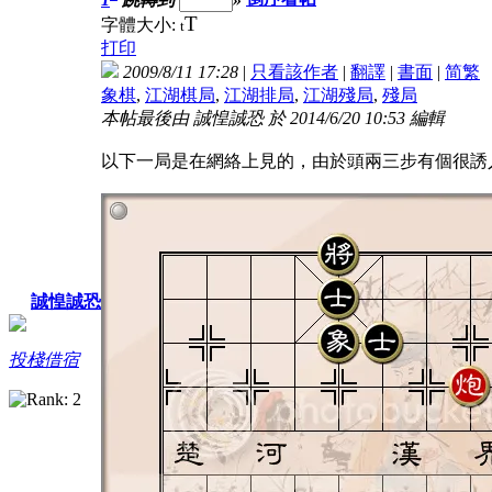
T
字體大小:
t
打印
2009/8/11 17:28
|
只看該作者
|
翻譯
|
書面
|
简
繁
象棋
,
江湖棋局
,
江湖排局
,
江湖殘局
,
殘局
本帖最後由 誠惶誠恐 於 2014/6/20 10:53 編輯
以下一局是在網絡上見的，由於頭兩三步有個很誘
誠惶誠恐
投棧借宿