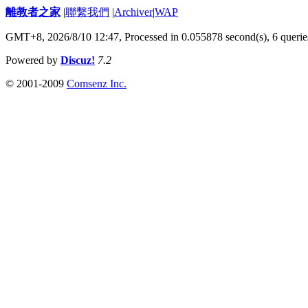
離教者之家
|
聯繫我們
|
Archiver
|
WAP
GMT+8, 2026/8/10 12:47,
Processed in 0.055878 second(s), 6 querie
Powered by
Discuz!
7.2
© 2001-2009
Comsenz Inc.