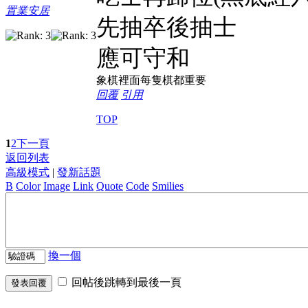
置業安居
先抽卒後抽士
應可守和
象棋裡面每隻棋都重要
回覆
引用
TOP
1
2
下一頁
返回列表
高級模式
|
發新話題
B
Color
Image
Link
Quote
Code
Smilies
換一個
回帖後跳轉到最後一頁
發表回覆