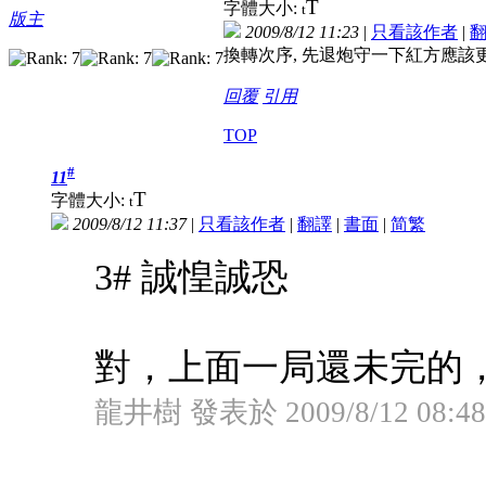
T
字體大小:
t
版主
2009/8/12 11:23
|
只看該作者
|
換轉次序, 先退炮守一下紅方應該
回覆
引用
TOP
#
11
T
字體大小:
t
2009/8/12 11:37
|
只看該作者
|
翻譯
|
書面
|
简
繁
3# 誠惶誠恐
對，上面一局還未完的
龍井樹 發表於 2009/8/12 08:48