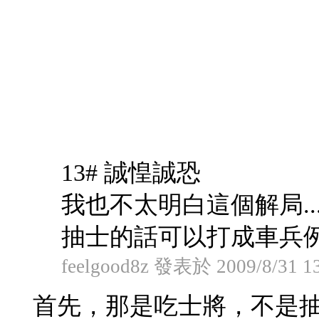
13# 誠惶誠恐
我也不太明白這個解局..
抽士的話可以打成車兵例
feelgood8z 發表於 2009/8/31 1
首先，那是吃士將，不是