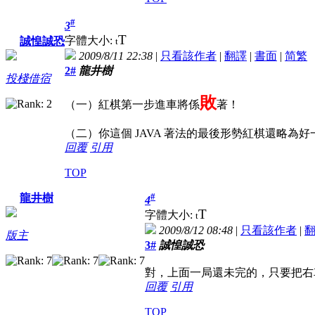
#
3
T
字體大小:
誠惶誠恐
t
2009/8/11 22:38
|
只看該作者
|
翻譯
|
書面
|
简
繁
2#
龍井樹
投棧借宿
敗
（一）紅棋第一步進車將係
著！
（二）你這個 JAVA 著法的最後形勢紅棋還略
回覆
引用
TOP
#
龍井樹
4
T
字體大小:
t
2009/8/12 08:48
|
只看該作者
|
版主
3#
誠惶誠恐
對，上面一局還未完的，只要把右
回覆
引用
TOP