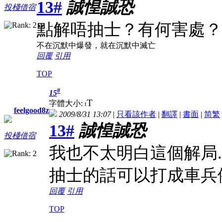
13#
誠惶誠恐
投棧借宿
點解唔抽士？有何害處？
不在沉默中爆發，就在沉默中滅亡
回覆
引用
TOP
#
15
T
字體大小:
t
feelgood8z
2009/8/31 13:07
|
只看該作者
|
翻譯
|
書面
|
简
繁
13#
誠惶誠恐
投棧借宿
我也不太明白這個解局..
抽士的話可以打成車兵例
回覆
引用
TOP