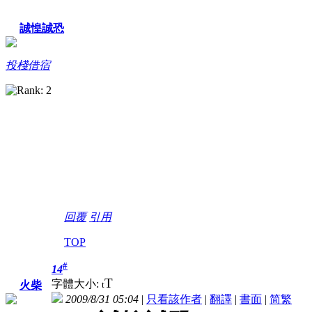
誠惶誠恐
投棧借宿
回覆
引用
TOP
#
14
T
字體大小:
t
火柴
2009/8/31 05:04
|
只看該作者
|
翻譯
|
書面
|
简
繁