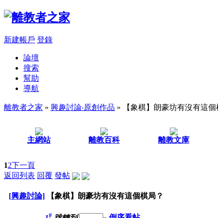
新建帳戶
登錄
論壇
搜索
幫助
導航
離教者之家
»
興趣討論‧原創作品
» 【象棋】朗豪坊有沒有這個
主網站
離教百科
離教文庫
1
2
下一頁
返回列表
回覆
發帖
[興趣討論]
【象棋】朗豪坊有沒有這個棋局？
#
1
跳轉到
»
倒序看帖