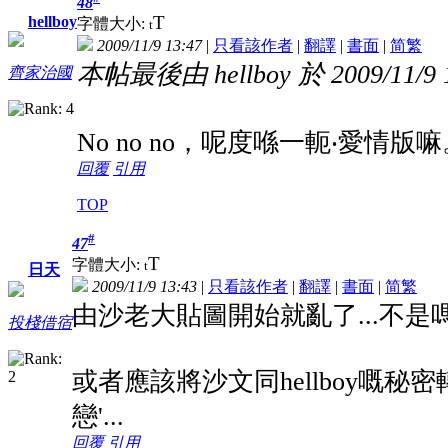
48
T
hellboy
字體大小:
t
2009/11/9 13:47
|
只看該作者
|
翻譯
|
書面
|
简
繁
本帖最後由 hellboy 於 2009/11/9
齊家治國
No no no，呢度喺一軛‧愛情版
回覆
引用
TOP
#
47
T
字體大小:
t
日天
2009/11/9 13:43
|
只看該作者
|
翻譯
|
書面
|
简
繁
由沙老大貼圖開始就亂了...不是嗎
投棧借宿
或者應該將沙文同hellboy嘅秘密轉
戀'...
回覆
引用