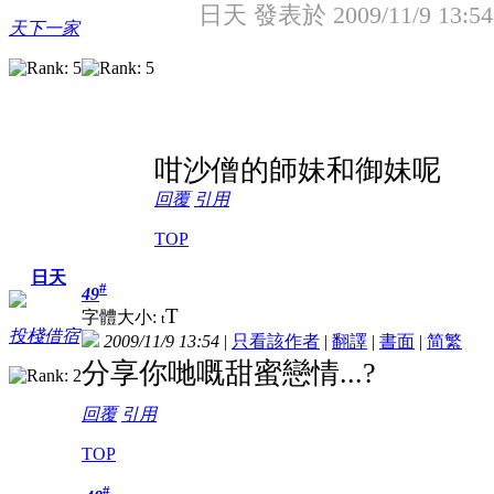
日天 發表於 2009/11/9 13:54
天下一家
咁沙僧的師妹和御妹呢
回覆
引用
TOP
日天
#
49
T
字體大小:
t
投棧借宿
2009/11/9 13:54
|
只看該作者
|
翻譯
|
書面
|
简
繁
分享你哋嘅甜蜜戀情...?
回覆
引用
TOP
#