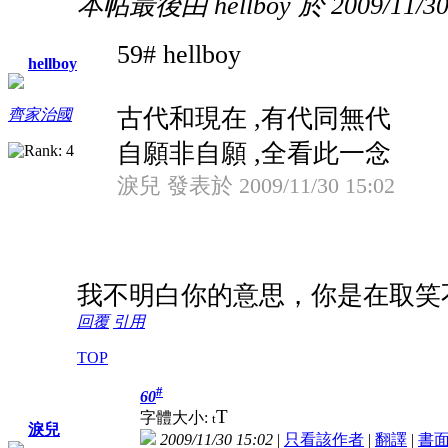
本帖最後由 hellboy 於 2009/11/30
59# hellboy
hellboy
古代和現在 ,有代同無代
齊家治國
自願非自願 ,全看此一念
淚兒 發表於 2009/11/30 15:02
我不明白你的意思，你是在取笑
回覆
引用
TOP
#
60
T
字體大小:
t
淚兒
2009/11/30 15:02
|
只看該作者
|
翻譯
|
書