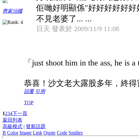
佢哋好明顯係"好好好好好好好..
齊家治國
不見老婆了...
...
日天 發表於 2009/11/9 11:08
「just shoot him in the ass, he is a
恭喜！沙文老大露股多年，終得
回覆
引用
TOP
1
2
3
4
下一頁
返回列表
高級模式
|
發新話題
B
Color
Image
Link
Quote
Code
Smilies