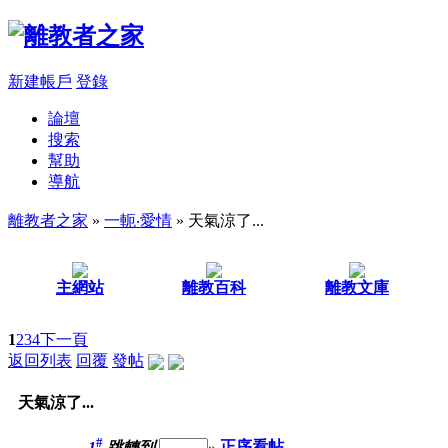
新建帳戶
登錄
論壇
搜索
幫助
導航
離教者之家
»
一軛‧愛情
» 天氣涼了...
主網站
離教百科
離教文庫
1
2
3
4
下一頁
返回列表
回覆
發帖
天氣涼了...
#
1
跳轉到
»
正序看帖