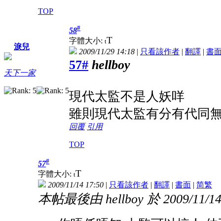
TOP
#
58
T
字體大小:
t
淚兒
2009/11/29 14:18
|
只看該作者
|
翻譯
|
書
57#
hellboy
天下一家
現代太監不是人妖咩
雖則現代太監有分有代同
回覆
引用
TOP
#
57
T
字體大小:
t
2009/11/14 17:50
|
只看該作者
|
翻譯
|
書面
|
简
繁
本帖最後由 hellboy 於 2009/11/14