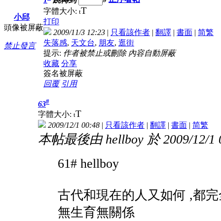
T
字體大小:
t
小邱
打印
頭像被屏蔽
2009/11/3 12:23
|
只看該作者
|
翻譯
|
書面
|
简
繁
失落感
,
天文台
,
朋友
,
逛街
禁止發言
提示:
作者被禁止或刪除 內容自動屏蔽
收藏
分享
簽名被屏蔽
回覆
引用
#
63
T
字體大小:
t
2009/12/1 00:48
|
只看該作者
|
翻譯
|
書面
|
简
繁
本帖最後由 hellboy 於 2009/12/1
61# hellboy
古代和現在的人又如何 ,都完
無生育無關係