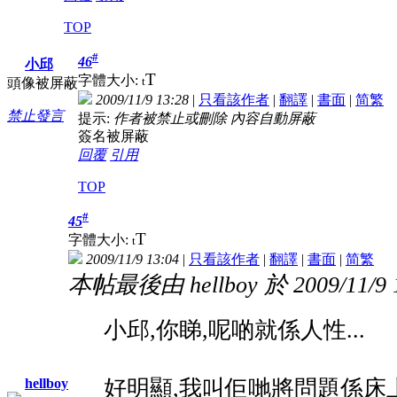
TOP
#
46
小邱
T
字體大小:
t
頭像被屏蔽
2009/11/9 13:28
|
只看該作者
|
翻譯
|
書面
|
简
繁
禁止發言
提示:
作者被禁止或刪除 內容自動屏蔽
簽名被屏蔽
回覆
引用
TOP
#
45
T
字體大小:
t
2009/11/9 13:04
|
只看該作者
|
翻譯
|
書面
|
简
繁
本帖最後由 hellboy 於 2009/11/9
小邱,你睇,呢啲就係人性...
好明顯,我叫佢哋將問題係床
hellboy