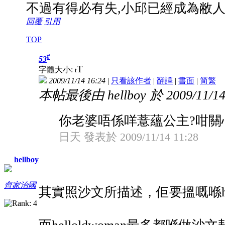
不過有得必有失,小邱已經成為敝
回覆
引用
TOP
#
53
T
字體大小:
t
2009/11/14 16:24
|
只看該作者
|
翻譯
|
書面
|
简
繁
本帖最後由 hellboy 於 2009/11/14
你老婆唔係咩薏蘊公主?咁關心hel
日天 發表於 2009/11/14 11:28
hellboy
齊家治國
其實照沙文所描述，佢要搵嘅喺hellold
而helloldwoman最多都