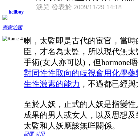
淚兒 發表於 2009/11/29 14:18
hellboy
齊家治國
喇，太監即是古代的宦官，當時
臣，才名為太監，所以現代無太
手術(女人亦可以)，但hormon
對同性性取向的歧視會用化學藥
生性激素的能力
，不過都已經與
至於人妖，正式的人妖是指變性人
成果的男人或女人，以及思想及
太監和人妖應該無咩關係。
回覆
引用