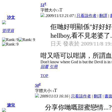
#
51
T
字體大小:
t
2009/11/13 21:07
|
只看該作者
|
翻譯
|
沙文
佢哋好明顯係"好好好
管理員
hellboy,看不見老婆了..
日天 發表於 2009/11/8 19:
咁又唔可以咁講，所謂血濃於
Don't know where God is but the Devil is in t
回覆
引用
TOP
#
50
T
字體大小:
t
2009/11/13 16:16
|
只看該作者
|
翻譯
|
書
淚兒
分享你哋嘅甜蜜戀情...?