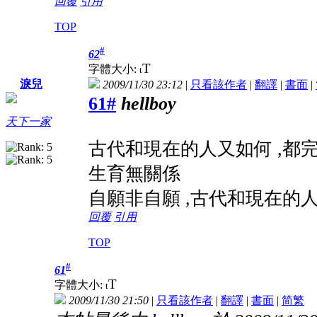
回覆
引用
TOP
#
62
T
字體大小:
t
淚兒
2009/11/30 23:12
|
只看該作者
|
翻譯
|
書面
|
61#
hellboy
天下一家
古代和現在的人又如何 ,都完
生育無關係
自願非自願 ,古代和現在的人
回覆
引用
TOP
#
61
T
字體大小:
t
2009/11/30 21:50
|
只看該作者
|
翻譯
|
書面
|
简
繁