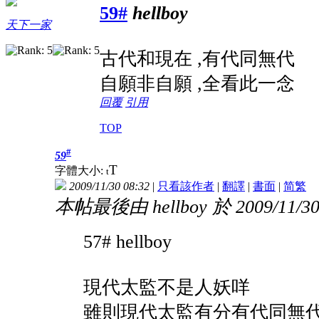
59#
hellboy
天下一家
古代和現在 ,有代同無代
自願非自願 ,全看此一念
回覆
引用
TOP
#
59
T
字體大小:
t
2009/11/30 08:32
|
只看該作者
|
翻譯
|
書面
|
简
繁
本帖最後由 hellboy 於 2009/11/30
57# hellboy
現代太監不是人妖咩
雖則現代太監有分有代同無