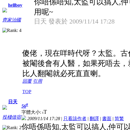
你唔係唔知,太監可以搞人,仲
hellboy
用呢~
齊家治國
日天 發表於 2009/11/14 17:28
傻佬，現在咩時代呀？太監。古
被閹後會有人醫，如果死唔去，
比人翻閹就必死直直喇。
回覆
引用
TOP
日天
#
56
T
字體大小:
t
投棧借宿
2009/11/14 17:28
|
只看該作者
|
翻譯
|
書面
|
简
繁
你唔係唔知,太監可以搞人,仲可以