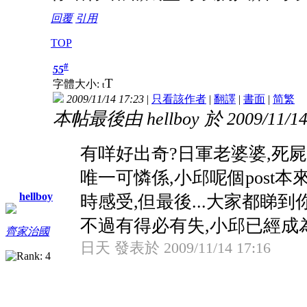
回覆
引用
TOP
#
55
T
字體大小:
t
2009/11/14 17:23
|
只看該作者
|
翻譯
|
書面
|
简
繁
本帖最後由 hellboy 於 2009/11/14
有咩好出奇?日軍老婆婆,死屍
唯一可憐係,小邱呢個post
hellboy
時感受,但最後...大家都睇到
不過有得必有失,小邱已經成為 
齊家治國
日天 發表於 2009/11/14 17:16