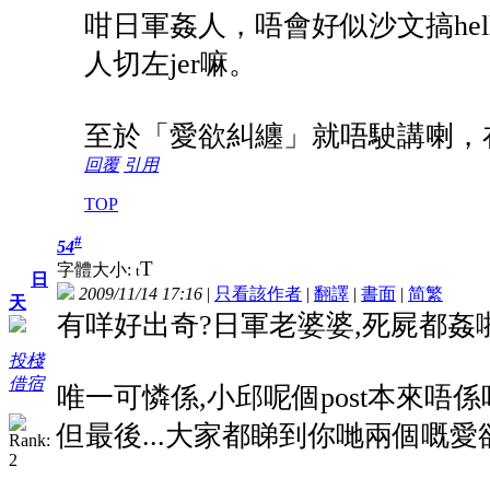
咁日軍姦人，唔會好似沙文搞hel
人切左jer嘛。
至於「愛欲糾纏」就唔駛講喇，
回覆
引用
TOP
#
54
T
字體大小:
t
日
2009/11/14 17:16
|
只看該作者
|
翻譯
|
書面
|
简
繁
天
有咩好出奇?日軍老婆婆,死屍都姦啦
投棧
借宿
唯一可憐係,小邱呢個post本來唔
但最後...大家都睇到你哋兩個嘅愛欲