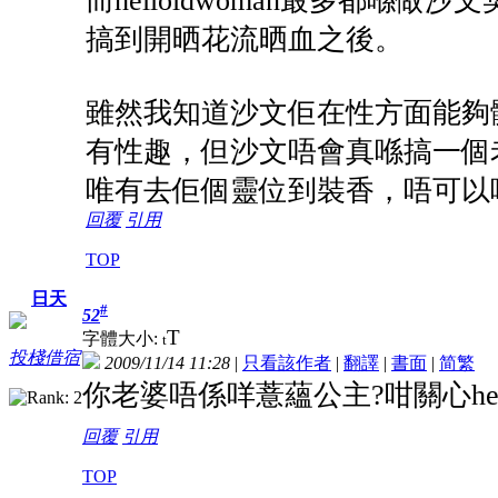
搞到開晒花流晒血之後。
雖然我知道沙文佢在性方面能夠
有性趣，但沙文唔會真喺搞一個
唯有去佢個靈位到裝香，唔可以
回覆
引用
TOP
日天
#
52
T
字體大小:
t
投棧借宿
2009/11/14 11:28
|
只看該作者
|
翻譯
|
書面
|
简
繁
你老婆唔係咩薏蘊公主?咁關心hellad
回覆
引用
TOP