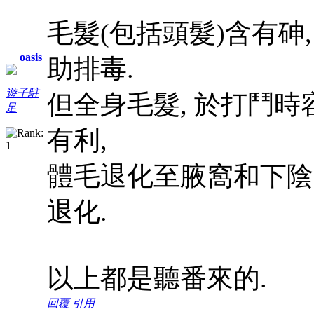
毛髮(包括頭髮)含有砷,
oasis
助排毒.
遊子駐
但全身毛髮, 於打鬥時
足
有利,
體毛退化至腋窩和下陰
退化.
以上都是聽番來的.
回覆
引用