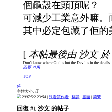
個龜殼在頭頂呢？
可減少工業意外嘛。
其中必定包藏了佢的
[
本帖最後由 沙文 於 200
Don't know where God is but the Devil is in the details
回覆
引用
TOP
#
6
T
字體大小:
t
2007/5/2 23:54
|
只看該作者
|
翻譯
|
書面
|
简
繁
回復 #1 沙文 的帖子