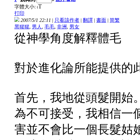
T
字體大小:
t
打印
2007/5/1 22:11
|
只看該作者
|
翻譯
|
書面
|
简
繁
黑猩猩
,
男人
,
毛毛
,
非洲
,
男女
從神學角度解釋體毛
對於進化論所能提供的
首先，我地從頭髮開始
為不可接受，我相信一
害並不會比一個長髮姑