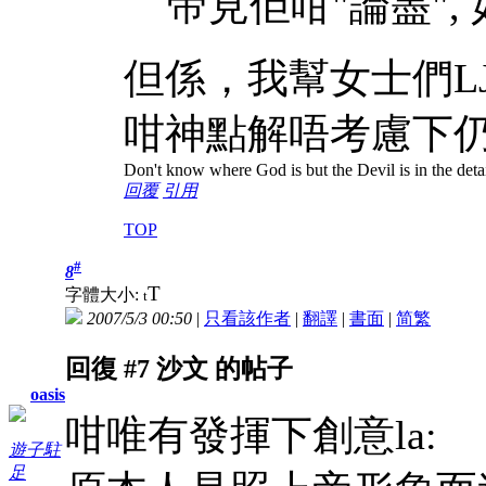
帝見佢咁"論盡",
但係，我幫女士們L
咁神點解唔考慮下
Don't know where God is but the Devil is in the deta
回覆
引用
TOP
#
8
T
字體大小:
t
2007/5/3 00:50
|
只看該作者
|
翻譯
|
書面
|
简
繁
回復 #7 沙文 的帖子
oasis
咁唯有發揮下創意la:
遊子駐
足