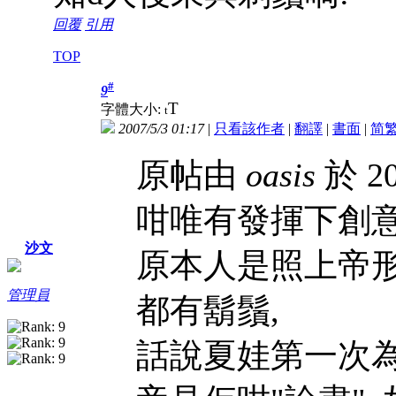
回覆
引用
TOP
#
9
T
字體大小:
t
2007/5/3 01:17
|
只看該作者
|
翻譯
|
書面
|
简
原帖由
oasis
於 20
咁唯有發揮下創意l
沙文
原本人是照上帝形
管理員
都有鬍鬚,
話說夏娃第一次為亞