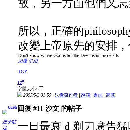
故，另一方面他們又忘
所以，正確的philos
改變上帝原先的安排，
Don't know where God is but the Devil is in the details
回覆
引用
TOP
#
12
T
字體大小:
t
2007/5/3 01:55
|
只看該作者
|
翻譯
|
書面
|
简
繁
oasis
回復 #11 沙文 的帖子
遊子駐
一日最衰 d 剃刀廣告
足