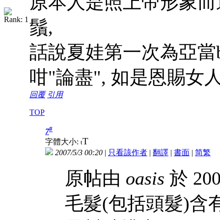
原本人是照上帝形象而造
鬚,
話說夏娃第一次為亞當bj
咁"論盡", 如是恩賜女
回覆
引用
TOP
#
7
T
字體大小:
t
2007/5/3 00:20
|
只看該作者
|
翻譯
|
書面
|
简
繁
原帖由
oasis
於 200
毛髮(包括頭髮)含有