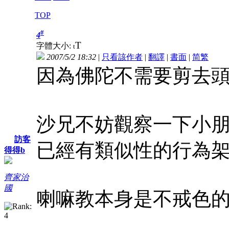
TOP
#
4
T
字體大小:
t
2007/5/2 18:32
|
只看該作者
|
翻譯
|
書面
|
简
繁
因為佛陀不需要剪去
沙兄不妨觀察一下小
訪客
已經有類似性的行為
得得b
齊家治
國
喇嘛教本身是不戒色