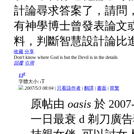
計論尋求答案了，請問
有神學博士曾發表論文
料，判斷智慧設計論比
收藏
分享
Don't know where God is but the Devil is in the details
回覆
引用
#
13
T
字體大小:
t
2007/5/3 08:04
|
只看該作者
|
翻譯
|
書面
|
简
繁
原帖由
oasis
於 2007
一日最衰 d 剃刀廣