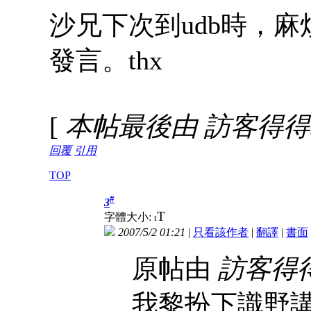
沙兄下次到udb時，
發言。thx
[
本帖最後由 訪客得得b 於 
回覆
引用
TOP
#
3
T
字體大小:
t
2007/5/2 01:21
|
只看該作者
|
翻譯
|
書面
原帖由
訪客得
我黎扮下識野