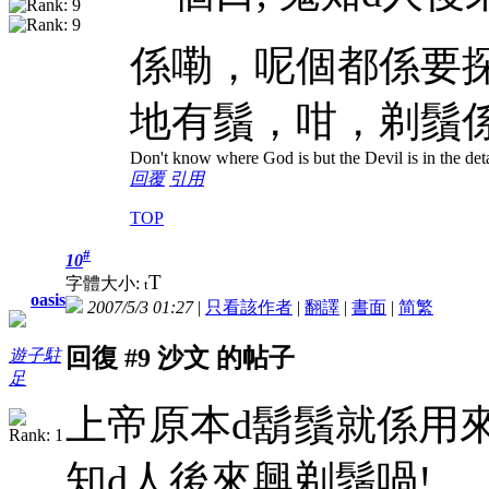
係嘞，呢個都係要
地有鬚，咁，剃鬚
Don't know where God is but the Devil is in the deta
回覆
引用
TOP
#
10
T
字體大小:
t
oasis
2007/5/3 01:27
|
只看該作者
|
翻譯
|
書面
|
简
繁
回復 #9 沙文 的帖子
遊子駐
足
上帝原本d鬍鬚就係用來
知d人後來興剃鬚喎!