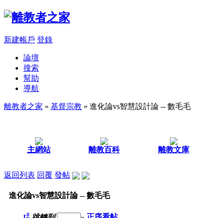
新建帳戶
登錄
論壇
搜索
幫助
導航
離教者之家
»
基督宗教
» 進化論vs智慧設計論 -- 數毛毛
主網站
離教百科
離教文庫
返回列表
回覆
發帖
進化論vs智慧設計論 -- 數毛毛
#
1
跳轉到
»
正序看帖