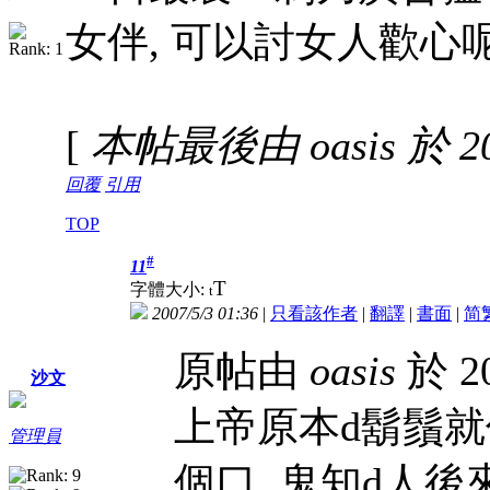
女伴, 可以討女人歡心
[
本帖最後由 oasis 於 200
回覆
引用
TOP
#
11
T
字體大小:
t
2007/5/3 01:36
|
只看該作者
|
翻譯
|
書面
|
简
原帖由
oasis
於 20
沙文
上帝原本d鬍鬚
管理員
個口, 鬼知d人後