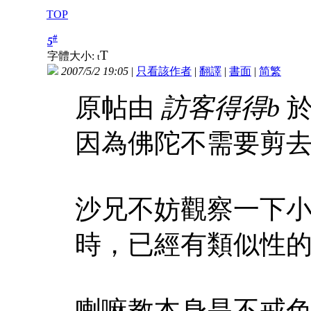
TOP
#
5
T
字體大小:
t
2007/5/2 19:05
|
只看該作者
|
翻譯
|
書面
|
简
繁
原帖由
訪客得得b
於 
因為佛陀不需要剪
沙兄不妨觀察一下
時，已經有類似性
喇嘛教本身是不戒