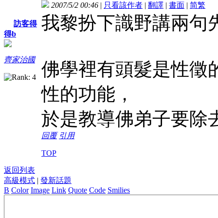
2007/5/2 00:46
|
只看該作者
|
翻譯
|
書面
|
简
繁
我黎扮下識野講兩句
訪客得
得b
齊家治國
佛學裡有頭髮是性徵
性的功能，
於是教導佛弟子要除
回覆
引用
TOP
返回列表
高級模式
|
發新話題
B
Color
Image
Link
Quote
Code
Smilies