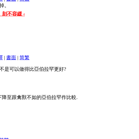
掉。
 刻不容緩 ‹
譯
|
書面
|
简
繁
是不是可以做得比亞伯拉罕更好?
下降至跟禽獸不如的亞伯拉罕作比較.