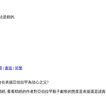
法是錯的.
譯
|
書面
|
简
繁
會在表揚亞伯拉罕為信心之父?
耶經, 看看耶經的作者對亞伯拉罕殺子獻祭的態度是表揚還是譴責