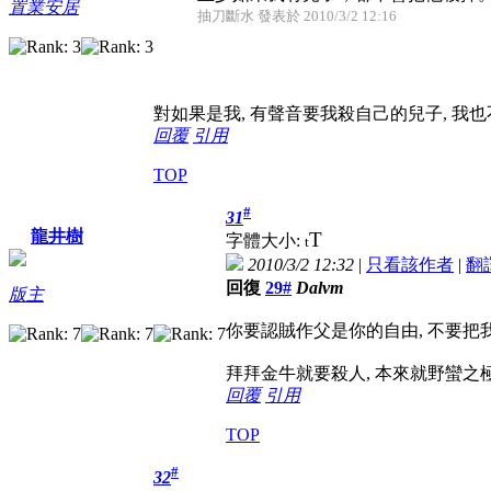
置業安居
抽刀斷水 發表於 2010/3/2 12:16
對如果是我, 有聲音要我殺自己的兒子, 我也不會
回覆
引用
TOP
#
31
龍井樹
T
字體大小:
t
2010/3/2 12:32
|
只看該作者
|
翻
回復
29#
Dalvm
版主
你要認賊作父是你的自由, 不要把
拜拜金牛就要殺人, 本來就野蠻之極
回覆
引用
TOP
#
32