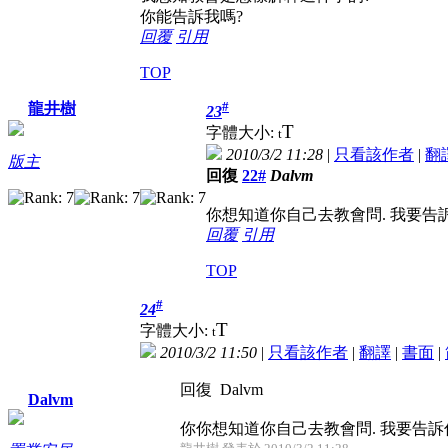
你能告訴我嗎?
回覆
引用
TOP
#
龍井樹
23
T
字體大小:
t
2010/3/2 11:28
|
只看該作者
|
翻
版主
回復
22#
Dalvm
你想知道你自己去教會問. 我要告訴
回覆
引用
TOP
#
24
T
字體大小:
t
2010/3/2 11:50
|
只看該作者
|
翻譯
|
書面
|
回復 Dalvm
Dalvm
你你想知道你自己去教會問. 我要告訴你