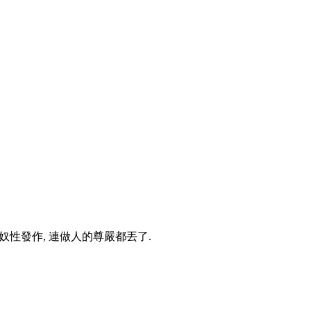
奴性發作, 連做人的尊嚴都丟了.