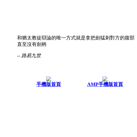
和猶太教徒辯論的唯一方式就是拿把劍猛刺對方的腹部
直至沒有劍柄
-- 路易九世
手機版首頁
AMP手機版首頁