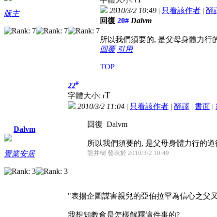
t
2010/3/2 10:49
|
只看該作者
|
翻
版主
回復
20#
Dalvm
所以我們須要的, 是父母身體力行
回覆
引用
TOP
#
22
T
字體大小:
t
2010/3/2 11:04
|
只看該作者
|
翻譯
|
書面
|
回復 Dalvm
Dalvm
所以我們須要的, 是父母身體力行的道德
龍井樹 發表於 2010/3/2 10:49
置業安居
"表揚企圖謀害親兒的亞伯拉罕為信心之父又
我想知教會是怎樣解釋這件事的?