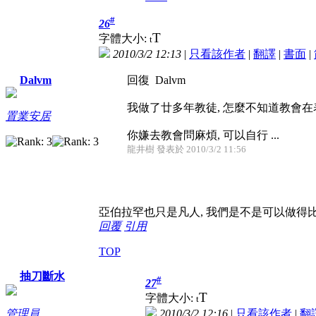
#
26
T
字體大小:
t
2010/3/2 12:13
|
只看該作者
|
翻譯
|
書面
|
回復 Dalvm
Dalvm
我做了廿多年教徒, 怎麼不知道教會
置業安居
你嫌去教會問麻煩, 可以自行 ...
龍井樹 發表於 2010/3/2 11:56
亞伯拉罕也只是凡人, 我們是不是可以做得
回覆
引用
TOP
抽刀斷水
#
27
T
字體大小:
t
2010/3/2 12:16
|
只看該作者
|
翻
管理員