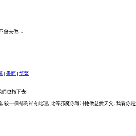
去做....
譯
|
書面
|
简
繁
我們也拖下去.
, 殺一個都夠豈有此理, 此等邪魔你還叫牠做慈愛天父, 我看你是