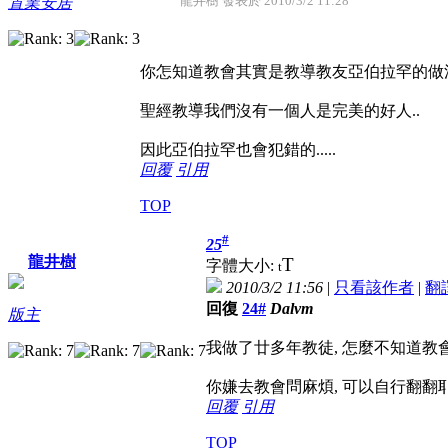
龍井樹 發表於 2010/3/2 11:28
置業安居
你怎知道教會其實是教導教友亞伯拉罕的做
聖經教導我們沒有一個人是完美的好人..
因此亞伯拉罕也會犯錯的.....
回覆
引用
TOP
#
25
龍井樹
T
字體大小:
t
2010/3/2 11:56
|
只看該作者
|
翻
回復
24#
Dalvm
版主
我做了廿多年教徒, 怎麼不知道教
你嫌去教會問麻煩, 可以自行翻翻
回覆
引用
TOP