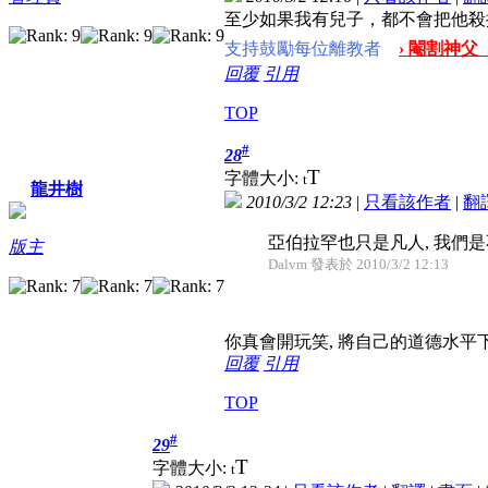
至少如果我有兒子，都不會把他殺
支持鼓勵每位離教者
› 閹割神父
回覆
引用
TOP
#
28
T
字體大小:
t
龍井樹
2010/3/2 12:23
|
只看該作者
|
翻
亞伯拉罕也只是凡人, 我們
版主
Dalvm 發表於 2010/3/2 12:13
你真會開玩笑, 將自己的道德水平
回覆
引用
TOP
#
29
T
字體大小:
t