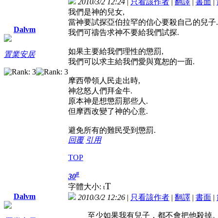
2010/3/2 12:24
|
只看該作者
|
翻譯
|
書面
|
我們是神的兒女,
當神要試探亞伯拉罕的信心要殺自己的兒子.
Dalvm
我們可禱告求神不要給我們試探.
如果主要給我們理性的懲罰,
置業安居
我們可以求主給我們愛與寬恕的一面.
摩西帶領人民走出時,
神忿怒人們拜金牛.
原本神是想懲罰那些人.
但摩西改變了神的心意.
避免所有的難民受到懲罰.
回覆
引用
TOP
#
30
T
字體大小:
t
Dalvm
2010/3/2 12:26
|
只看該作者
|
翻譯
|
書面
|
至少如果我有兒子，都不會把他殺掉