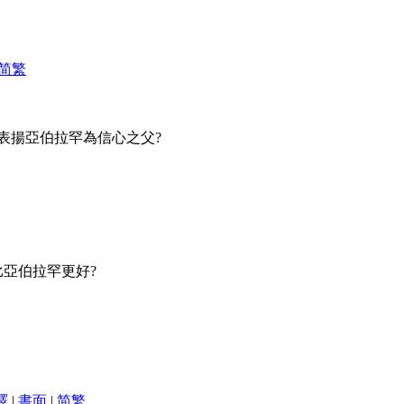
简
繁
在表揚亞伯拉罕為信心之父?
比亞伯拉罕更好?
譯
|
書面
|
简
繁