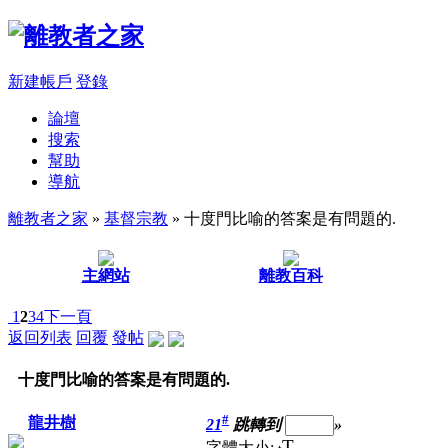
新建帳戶
登錄
論壇
搜索
幫助
導航
離教者之家
»
基督宗教
» 十度門比喻的答案是有問題的.
主網站
離教百科
1
2
3
4
下一頁
返回列表
回覆
發帖
十度門比喻的答案是有問題的.
#
龍井樹
21
跳轉到
»
T
字體大小: