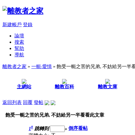
新建帳戶
登錄
論壇
搜索
幫助
導航
離教者之家
»
一軛‧愛情
» 飽受一軛之苦的兄弟, 不妨給另一半
主網站
離教百科
離教文庫
返回列表
回覆
發帖
飽受一軛之苦的兄弟, 不妨給另一半看看此文章
#
1
跳轉到
»
倒序看帖