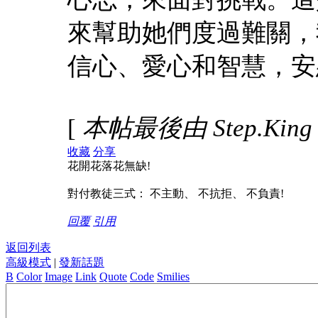
來幫助她們度過難關，
信心、愛心和智慧，安
[
本帖最後由 Step.King 於
收藏
分享
花開花落花無缺!
對付教徒三式： 不主動、 不抗拒、 不負責!
回覆
引用
返回列表
高級模式
|
發新話題
B
Color
Image
Link
Quote
Code
Smilies