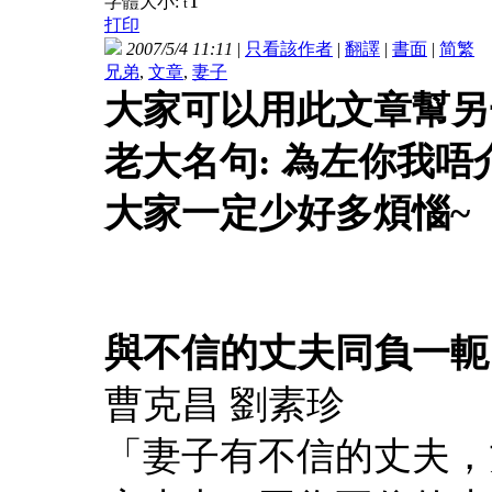
T
字體大小:
t
打印
2007/5/4 11:11
|
只看該作者
|
翻譯
|
書面
|
简
繁
兄弟
,
文章
,
妻子
大家可以用此文章幫另
老大名句: 為左你我唔
大家一定少好多煩惱~
與不信的丈夫同負一軛
曹克昌 劉素珍
「妻子有不信的丈夫，