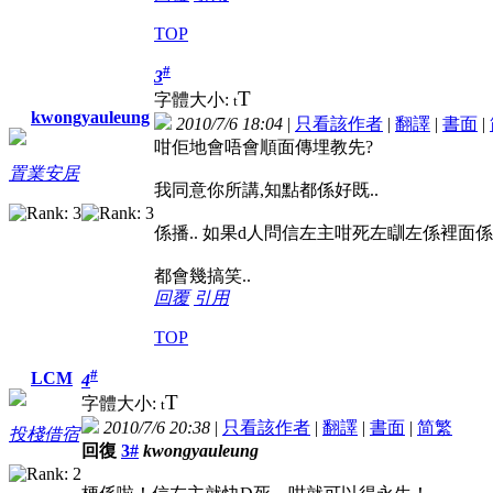
TOP
#
3
T
字體大小:
t
kwongyauleung
2010/7/6 18:04
|
只看該作者
|
翻譯
|
書面
|
咁佢地會唔會順面傳埋教先?
置業安居
我同意你所講,知點都係好既..
係播.. 如果d人問信左主咁死左瞓左係裡面係
都會幾搞笑..
回覆
引用
TOP
#
LCM
4
T
字體大小:
t
2010/7/6 20:38
|
只看該作者
|
翻譯
|
書面
|
简
繁
投棧借宿
回復
3#
kwongyauleung