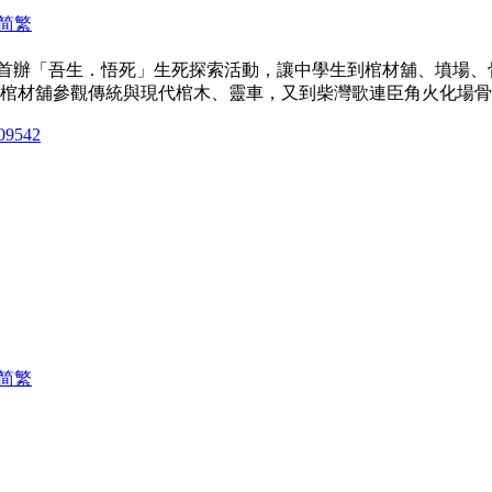
简
繁
首辦「吾生．悟死」生死探索活動，讓中學生到棺材舖、墳場、
棺材舖參觀傳統與現代棺木、靈車，又到柴灣歌連臣角火化場骨灰紀
209542
简
繁