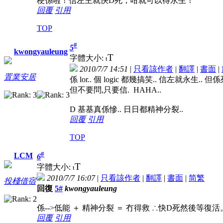
梗係啦！信左主就快D死，咁就可以得永生！
回覆
引用
TOP
#
5
kwongyauleung
T
字體大小:
t
2010/7/7 14:51
|
只看該作者
|
翻譯
|
書面
|
置業安居
係 lor.. 個 logic 都幾搞笑.. 信左就永生.
但不要問,只要信. HAHA..
D 基基真係慘.. 日日都精神分裂..
回覆
引用
TOP
#
LCM
6
T
字體大小:
t
2010/7/7 16:07
|
只看該作者
|
翻譯
|
書面
|
简
繁
投棧借宿
回復
5#
kwongyauleung
係-->低能 ＋ 精神分裂 ＝ 冇得救 ∴快D死然後等復活
回覆
引用