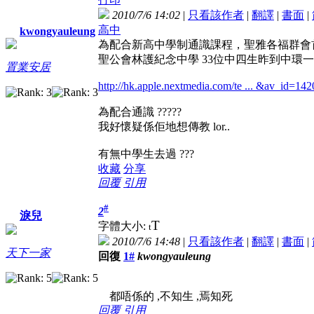
2010/7/6 14:02
|
只看該作者
|
翻譯
|
書面
|
高中
kwongyauleung
為配合新高中學制通識課程，聖雅各福群會
聖公會林護紀念中學 33位中四生昨到中環一
置業安居
http://hk.apple.nextmedia.com/te ... &av_id=14
為配合通識 ?????
我好懷疑係佢地想傳教 lor..
有無中學生去過 ???
收藏
分享
回覆
引用
#
2
淚兒
T
字體大小:
t
2010/7/6 14:48
|
只看該作者
|
翻譯
|
書面
|
天下一家
回復
1#
kwongyauleung
都唔係的 ,不知生 ,焉知死
回覆
引用