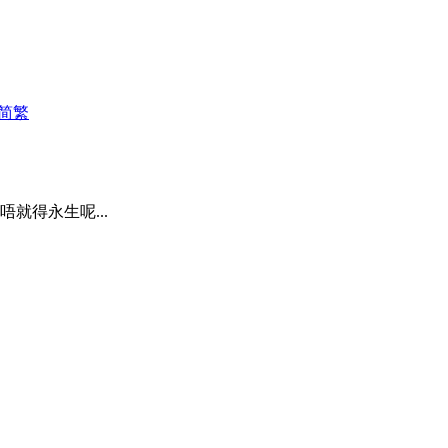
简
繁
唔就得永生呢...