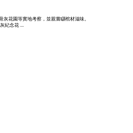
骨灰花園等實地考察，並親嘗瞓棺材滋味。
念花 ...