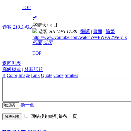
TOP
#
7
T
字體大小:
t
遊客
210.3.43.x
遊客
2011/9/5 17:39
|
翻譯
|
書面
|
简
繁
http://www.youtube.com/watch?v=FWvA2We-yJk
回覆
引用
TOP
返回列表
高級模式
|
發新話題
B
Color
Image
Link
Quote
Code
Smilies
換一個
回帖後跳轉到最後一頁
發表回覆