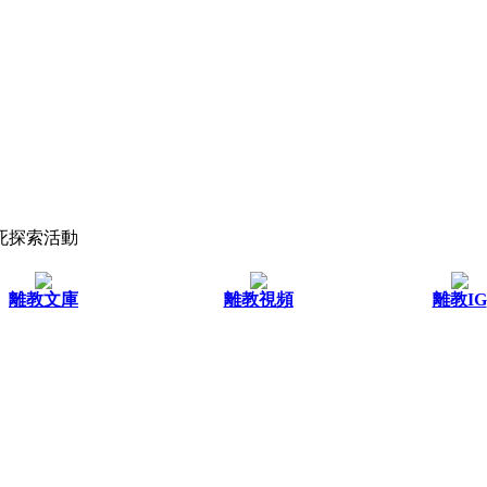
死探索活動
離教文庫
離教視頻
離教IG