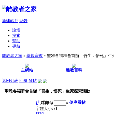
新建帳戶
登錄
論壇
搜索
幫助
導航
離教者之家
»
基督宗教
» 聖雅各福群會首辦「吾生．悟死」生
主網站
離教百科
返回列表
回覆
發帖
聖雅各福群會首辦「吾生．悟死」生死探索活動
#
1
跳轉到
»
倒序看帖
T
字體大小:
t
打印