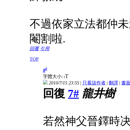
不過依家立法都仲未
閹割啦.
回覆
引用
TOP
#
8
T
字體大小:
t
2010/7/15 23:55
|
只看該作者
|
翻譯
|
書
回復
7#
龍井樹
若然神父晉鐸時决