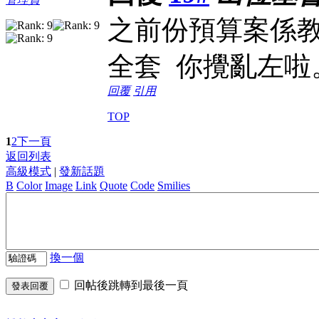
之前份預算案係教
全套 你攪亂左啦
回覆
引用
TOP
1
2
下一頁
返回列表
高級模式
|
發新話題
B
Color
Image
Link
Quote
Code
Smilies
換一個
回帖後跳轉到最後一頁
發表回覆