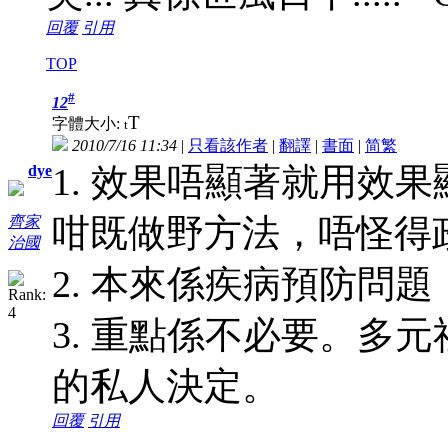
回覆
引用
TOP
#
12
T
字體大小:
t
2010/7/16 11:34
|
只看該作者
|
翻譯
|
書面
|
简
繁
1. 效果唔顯著就用效
dye
咁既做野方法，唔怪得
齊家
治國
2. 本來係疾病預防問題
3. 重點係不必要。多
的私人決定。
回覆
引用