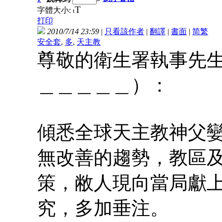
T
字體大小:
t
打印
2010/7/14 23:59
|
只看該作者
|
翻譯
|
書面
|
简
繁
安全套
,
多
,
天主教
尊敬的衛生署執事先
＿＿＿＿＿）：
傾悉全球天主教神父
無改善的趨勢，教區
策，敝人現向當局獻
究，多加垂注。