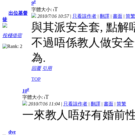
#
9
T
字體大小:
t
出位基督
2010/7/16 10:57
|
只看該作者
|
翻譯
|
書面
|
简
徒
與其派安全套, 點解
投棧借宿
不過唔係教人做安全
為.
回覆
引用
TOP
#
10
T
字體大小:
t
2010/7/16 11:04
|
只看該作者
|
翻譯
|
書面
|
简
繁
一來教人唔好有婚前
dye