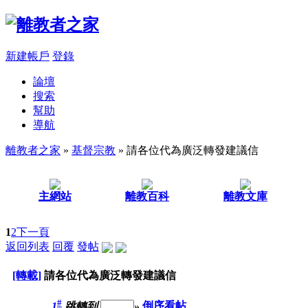
新建帳戶
登錄
論壇
搜索
幫助
導航
離教者之家
»
基督宗教
» 請各位代為廣泛轉發建議信
主網站
離教百科
離教文庫
1
2
下一頁
返回列表
回覆
發帖
[轉載]
請各位代為廣泛轉發建議信
#
1
跳轉到
»
倒序看帖