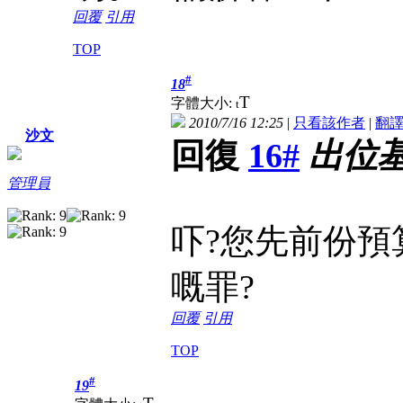
回覆
引用
TOP
#
18
T
字體大小:
t
2010/7/16 12:25
|
只看該作者
|
翻
沙文
回復
16#
出位
管理員
吓?您先前份預
嘅罪?
回覆
引用
TOP
#
19