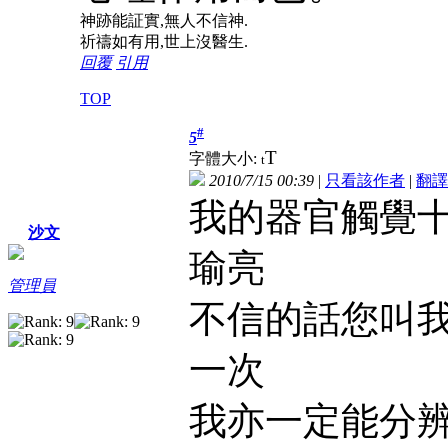
神跡能証實,無人不信神.
祈禱如有用,世上沒醫生.
回覆
引用
TOP
#
5
T
字體大小:
t
2010/7/15 00:39
|
只看該作者
|
翻譯
我的器官觸覺十
沙文
瑜亮
管理員
不信的話您叫我
一次
我亦一定能分