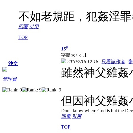
不如老規距，犯姦淫罪
回覆
引用
TOP
#
15
T
字體大小:
t
2010/7/16 12:18
|
只看該作者
|
沙文
雖然神父雞姦
管理員
但因神父雞姦
Don't know where God is but the Devil 
回覆
引用
TOP