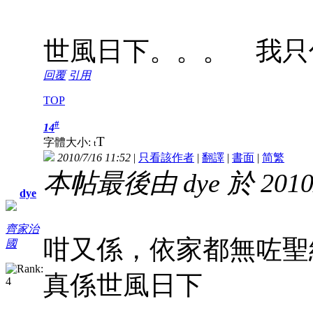
世風日下。。。 我只
回覆
引用
TOP
#
14
T
字體大小:
t
2010/7/16 11:52
|
只看該作者
|
翻譯
|
書面
|
简
繁
本帖最後由 dye 於 2010/
dye
齊家治
咁又係，依家都無咗聖
國
真係世風日下