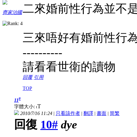
二來婚前性行為並不
齊家治國
三來唔好有婚前性行
----------
請看看世衛的讀物
回覆
引用
TOP
#
11
T
字體大小:
t
2010/7/16 11:24
|
只看該作者
|
翻譯
|
書面
|
简
繁
回復
10#
dye