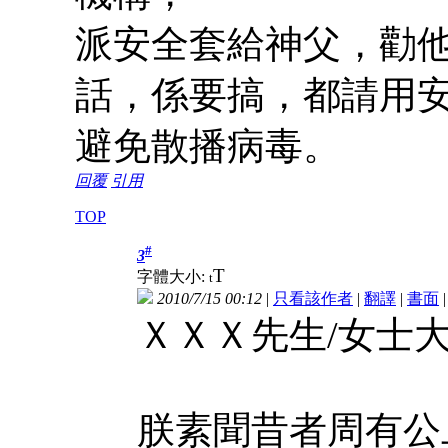
派安全套給神父，勸
話，係要搞，都請用
避免散播病毒。
回覆
引用
TOP
#
3
T
字體大小:
t
2010/7/15 00:12
|
只看該作者
|
翻譯
|
書面
ＸＸＸ先生/女士大
朕素聞昔者周有公旦