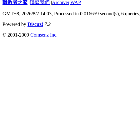
離教者之家
|
聯繫我們
|
Archiver
|
WAP
GMT+8, 2026/8/7 14:03,
Processed in 0.016659 second(s), 6 queries
Powered by
Discuz!
7.2
© 2001-2009
Comsenz Inc.