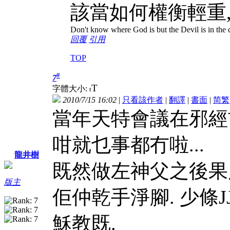
該當如何權衡輕重,
Don't know where God is but the Devil is in the d
回覆
引用
TOP
#
7
T
字體大小:
t
2010/7/15 16:02
|
只看該作者
|
翻譯
|
書面
|
简
繁
當年天特會議在邪經首
咁就乜事都冇啦...
龍井樹
既然做左神父之後果
版主
佢仲乾手淨腳. 少條J
穌教既.