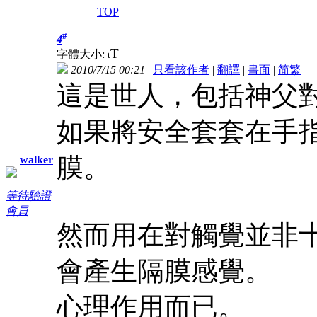
TOP
#
4
T
字體大小:
t
2010/7/15 00:21
|
只看該作者
|
翻譯
|
書面
|
简
繁
這是世人，包括神父
如果將安全套套在手
膜。
walker
等待驗證
會員
然而用在對觸覺並非
會產生隔膜感覺。
心理作用而已。