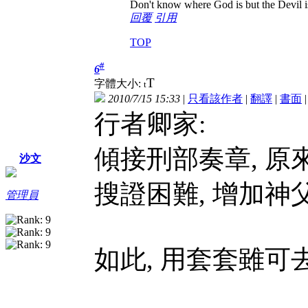
Don't know where God is but the Devil is 
回覆
引用
TOP
#
6
T
字體大小:
t
2010/7/15 15:33
|
只看該作者
|
翻譯
|
書面
行者卿家:
傾接刑部奏章, 原
沙文
搜證困難, 增加神
管理員
如此, 用套套雖可