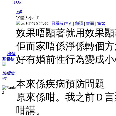
TOP
#
13
T
字體大小:
t
2010/7/16 11:44
|
只看該作者
|
翻譯
|
書面
|
简
繁
效果唔顯著就用效果顯
佢而家唔係淨係轉個方
出位
好有婚前性行為變成小
基督徒
投棧借
宿
本來係疾病預防問題
原來係咁。我之前Ｄ言
咁講。