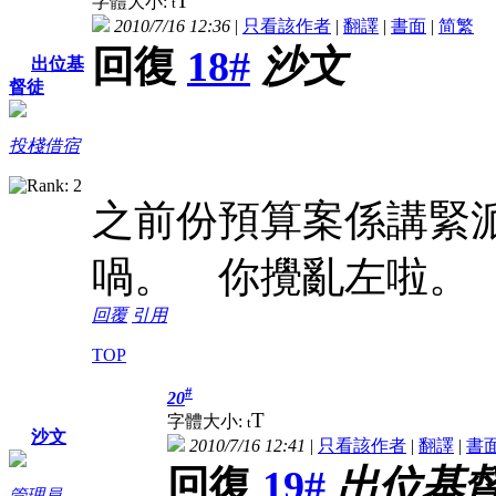
T
字體大小:
t
2010/7/16 12:36
|
只看該作者
|
翻譯
|
書面
|
简
繁
回復
18#
沙文
出位基
督徒
投棧借宿
之前份預算案係講緊
喎。 你攪亂左啦。
回覆
引用
TOP
#
20
T
字體大小:
t
沙文
2010/7/16 12:41
|
只看該作者
|
翻譯
|
書
回復
19#
出位基
管理員