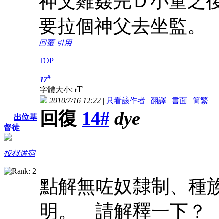
神父雞姦完Ｄ小童之
要拉個神父去坐監
回覆
引用
TOP
#
17
T
字體大小:
t
2010/7/16 12:22
|
只看該作者
|
翻譯
|
書面
|
简
繁
回復
14#
dye
出位基
督徒
投棧借宿
點解無咗奴隸制、種
明。 請解釋一下？