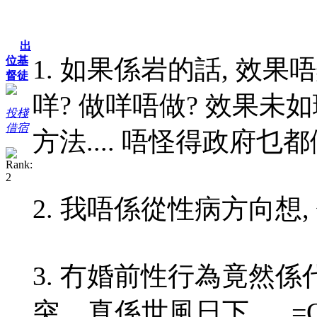
出
1. 如果係岩的話, 效
位基
督徒
咩? 做咩唔做? 效果未
投棧
借宿
方法.... 唔怪得政府乜都做唔成
2. 我唔係從性病方向想,
3. 冇婚前性行為竟然係代
突... 真係世風日下..... =