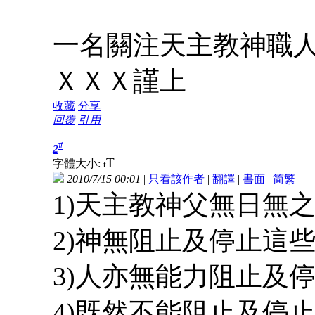
一名關注天主教神職
ＸＸＸ謹上
收藏
分享
回覆
引用
#
2
T
字體大小:
t
2010/7/15 00:01
|
只看該作者
|
翻譯
|
書面
|
简
繁
1)天主教神父無日無
2)神無阻止及停止這
3)人亦無能力阻止及
4)既然不能阻止及停