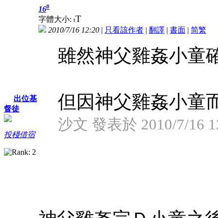
#
16
T
字體大小:
t
2010/7/16 12:20
|
只看該作者
|
翻譯
|
書面
|
简
繁
雖然神父雞姦小童
但因神父雞姦小童而
出位基
督徒
沙文 發表於 2010/7/16 1
投棧借宿