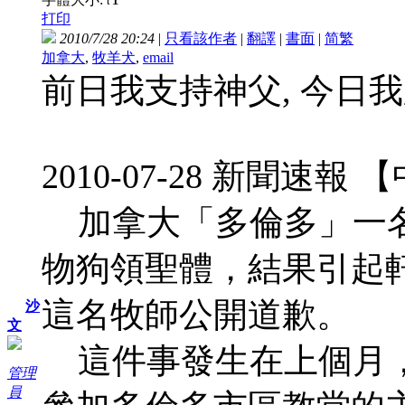
t
打印
2010/7/28 20:24
|
只看該作者
|
翻譯
|
書面
|
简
繁
加拿大
,
牧羊犬
,
email
前日我支持神父, 今日
2010-07-28 新聞速
加拿大「多倫多」一名
物狗領聖體，結果引起
這名牧師公開道歉。
沙
文
這件事發生在上個月，
管理
員