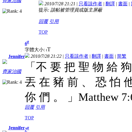
齊家治國
2010/7/28 21:21
|
只看該作者
|
翻譯
|
書面
|
提示:
該帖被管理員或版主屏蔽
回覆
引用
TOP
#
6
T
字體大小:
t
2010/7/28 21:22
|
只看該作者
|
翻譯
|
書面
|
简
繁
Jennifer
「不 要 把 聖 物 給 狗
齊家治國
丟 在 豬 前 、 恐 怕 
你 們 。 」Matthew 7
回覆
引用
TOP
Jennifer
#
7