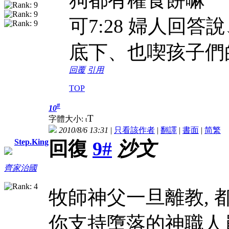
可7:28 婦人回
底下、也喫孩子們
回覆
引用
TOP
#
10
T
字體大小:
t
2010/8/6 13:31
|
只看該作者
|
翻譯
|
書面
|
简
繁
Step.King
回復
9#
沙文
齊家治國
牧師神父一旦離教, 
你支持墮落的神職人員