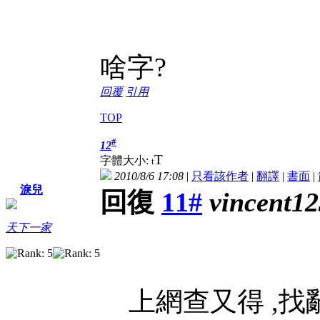
啥字?
回覆
引用
TOP
#
12
T
字體大小:
t
2010/8/6 17:08
|
只看該作者
|
翻譯
|
書面
|
淚兒
回復
11#
vincent12
天下一家
上網查又得 ,找辭