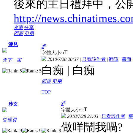
後來的主日禮拜中，公
http://news.chinatimes.c
收藏
分享
回覆
引用
淚兒
#
2
T
字體大小:
t
2010/7/28 20:37
|
只看該作者
|
翻譯
|
書面
天下一家
白痴 | 白痴
回覆
引用
TOP
#
3
沙文
T
字體大小:
t
2010/7/28 21:03
|
只看該作者
|
管理員
做咩鬧我喎?