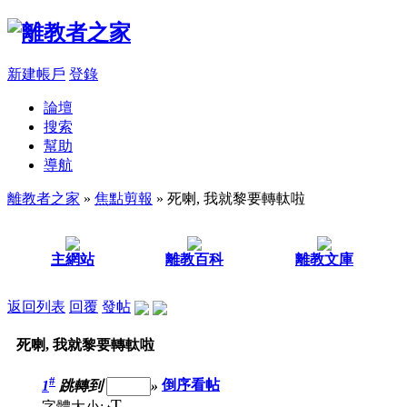
新建帳戶
登錄
論壇
搜索
幫助
導航
離教者之家
»
焦點剪報
» 死喇, 我就黎要轉軚啦
主網站
離教百科
離教文庫
返回列表
回覆
發帖
死喇, 我就黎要轉軚啦
#
1
跳轉到
»
倒序看帖
T
字體大小: