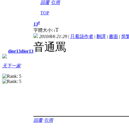
回覆
引用
TOP
#
13
T
字體大小:
t
2010/8/6 21:29
|
只看該作者
|
翻譯
|
書面
|
简
音通罵
dior13dior13
天下一家
_________________
回覆
引用