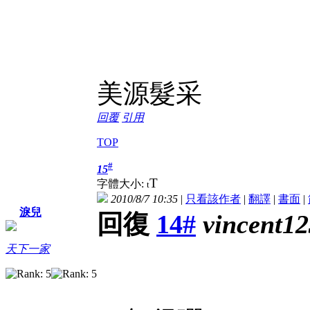
美
源
髮
采
回覆
引用
TOP
#
15
T
字體大小:
t
2010/8/7 10:35
|
只看該作者
|
翻譯
|
書面
|
淚兒
回復
14#
vincent12
天下一家