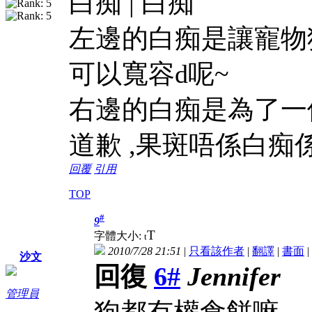
白痴 | 白痴
左邊的白痴是讓寵物狗
可以寬容d呢~
右邊的白痴是為了一
道歉 ,果斑唔係白痴
回覆
引用
TOP
#
9
T
字體大小:
t
2010/7/28 21:51
|
只看該作者
|
翻譯
|
書面
|
沙文
回復
6#
Jennifer
管理員
狗都有權食餅嘛