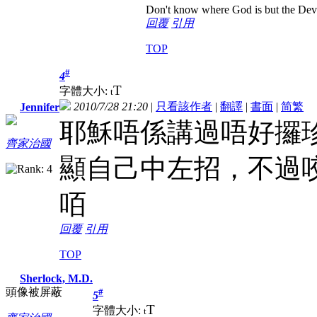
Don't know where God is but the Devil 
回覆
引用
TOP
#
4
T
字體大小:
t
2010/7/28 21:20
|
只看該作者
|
翻譯
|
書面
|
简
繁
Jennifer
耶穌唔係講過唔好攞
齊家治國
顯自己中左招，不過
咟
回覆
引用
TOP
Sherlock, M.D.
頭像被屏蔽
#
5
T
字體大小:
t