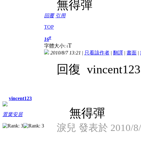
無
得
彈
回覆
引用
TOP
#
16
T
字體大小:
t
2010/8/7 13:21
|
只看該作者
|
翻譯
|
書面
|
回復 vincent123
vincent123
無得彈
置業安居
淚兒 發表於 2010/8/7