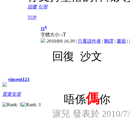
回覆
引用
TOP
#
11
T
字體大小:
t
2010/8/6 16:39
|
只看該作者
|
翻譯
|
書面
|
回復 沙文
vincent123
傌
置業安居
唔係
你
淚兒 發表於 2010/7/2