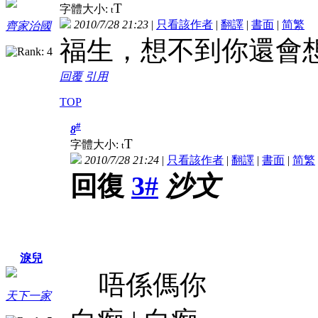
T
字體大小:
t
2010/7/28 21:23
|
只看該作者
|
翻譯
|
書面
|
简
繁
齊家治國
福生，想不到你還會想我呢
回覆
引用
TOP
#
8
T
字體大小:
t
2010/7/28 21:24
|
只看該作者
|
翻譯
|
書面
|
简
繁
回復
3#
沙文
淚兒
唔係傌你
天下一家