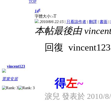
TOP
#
14
T
字體大小:
t
2010/8/6 22:15
|
只看該作者
|
翻譯
|
書面
|
本帖最後由 vincent1
回復 vincent123
vincent123
置業安居
得
左
~
淚兒 發表於 2010/8/6