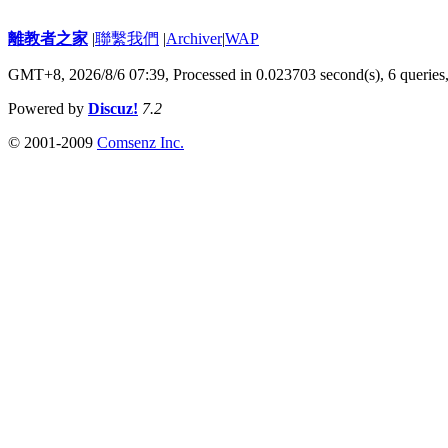
離教者之家
|
聯繫我們
|
Archiver
|
WAP
GMT+8, 2026/8/6 07:39,
Processed in 0.023703 second(s), 6 queries
Powered by
Discuz!
7.2
© 2001-2009
Comsenz Inc.