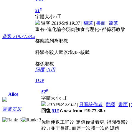
#
51
T
字體大小:
t
遊客
2010/9/8 19:37
|
翻譯
|
書面
|
简
繁
重有~進化論令弱肉強食合理化~都係邪教黎
遊客
219.77.38.x
都應該列為邪教
科學令殺人武器增加~核武
都係邪教
回覆
引用
TOP
#
52
Alice
T
字體大小:
t
2010/9/8 23:02
|
只看該作者
|
翻譯
|
書面
|
置業安居
回復
51#
Guest
from 219.77.38.x
你唔使返工咩?? 定係你做看更, 得閒得滯? 
毅力並非長跑, 而是一次接一次的短跑