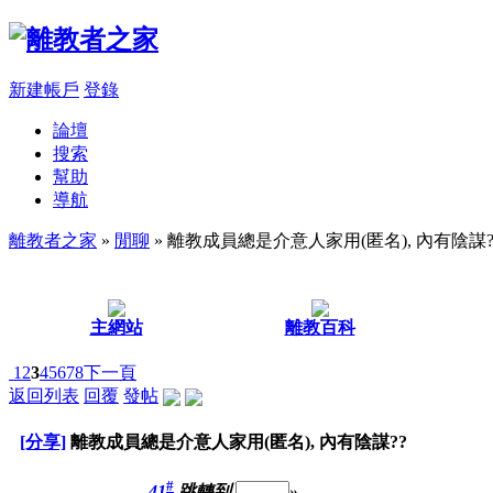
新建帳戶
登錄
論壇
搜索
幫助
導航
離教者之家
»
閒聊
» 離教成員總是介意人家用(匿名), 內有陰謀?
主網站
離教百科
1
2
3
4
5
6
7
8
下一頁
返回列表
回覆
發帖
[分享]
離教成員總是介意人家用(匿名), 內有陰謀??
#
41
跳轉到
»