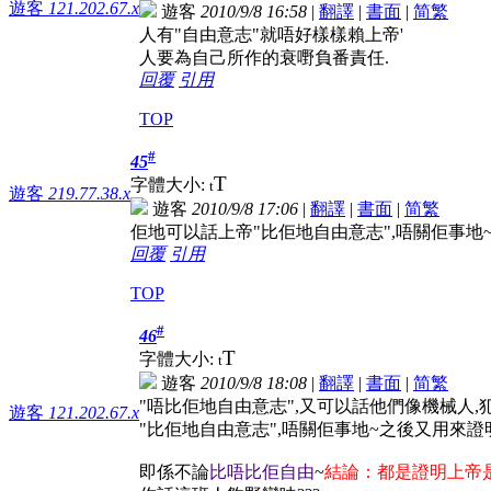
遊客
121.202.67.x
遊客
2010/9/8 16:58
|
翻譯
|
書面
|
简
繁
人有"自由意志"就唔好樣樣賴上帝'
人要為自己所作的衰嘢負番責任.
回覆
引用
TOP
#
45
T
字體大小:
t
遊客
219.77.38.x
遊客
2010/9/8 17:06
|
翻譯
|
書面
|
简
繁
佢地可以話上帝"比佢地自由意志",唔關佢事地~
回覆
引用
TOP
#
46
T
字體大小:
t
遊客
2010/9/8 18:08
|
翻譯
|
書面
|
简
繁
"唔比佢地自由意志",又可以話他們像機械人,犯
遊客
121.202.67.x
"比佢地自由意志",唔關佢事地~之後又用來證明上
即係不論
比唔比佢自由
~
結論：都是證明上帝