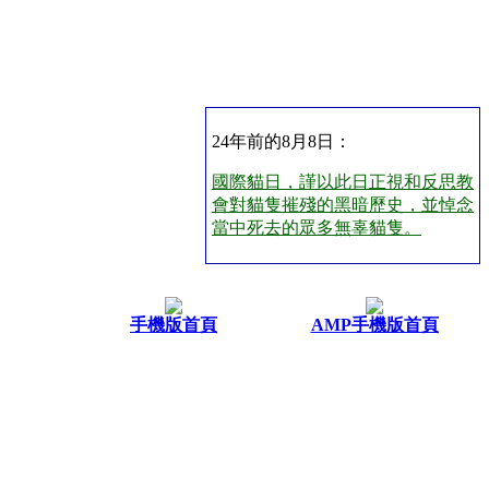
24年前的8月8日：
國際貓日，謹以此日正視和反思教
會對貓隻摧殘的黑暗歷史，並悼念
當中死去的眾多無辜貓隻。
手機版首頁
AMP手機版首頁