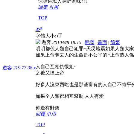
你話這班人夠野蠻味???
回覆
引用
TOP
#
47
T
字體大小:
t
遊客
2010/9/8 18:15
|
翻譯
|
書面
|
简
繁
明明都係人類自己犯罪~天災地震如果人類大家
如果上帝奪去人的生命是不公平的~上帝造人係
人自己互相仇恨姐~
遊客
219.77.38.x
之後又怪上帝
好多人沒東西吃也是那些富有的人自己不肯平
如果全人類都相互幫助,人人有愛
仲邊有野架
回覆
引用
TOP