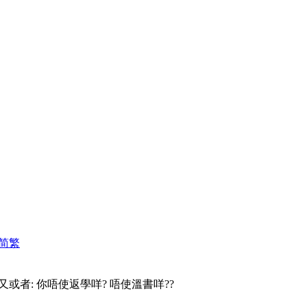
简
繁
又或者: 你唔使返學咩? 唔使溫書咩??