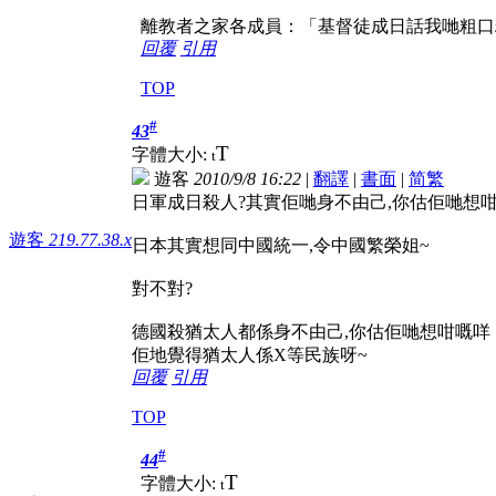
離教者之家各成員：「基督徒成日話我哋粗口糷
回覆
引用
TOP
#
43
T
字體大小:
t
遊客
2010/9/8 16:22
|
翻譯
|
書面
|
简
繁
日軍成日殺人?其實佢哋身不由己,你估佢哋想
遊客
219.77.38.x
日本其實想同中國統一,令中國繁榮姐~
對不對?
德國殺猶太人都係身不由己,你估佢哋想咁嘅咩
佢地覺得猶太人係X等民族呀~
回覆
引用
TOP
#
44
T
字體大小:
t