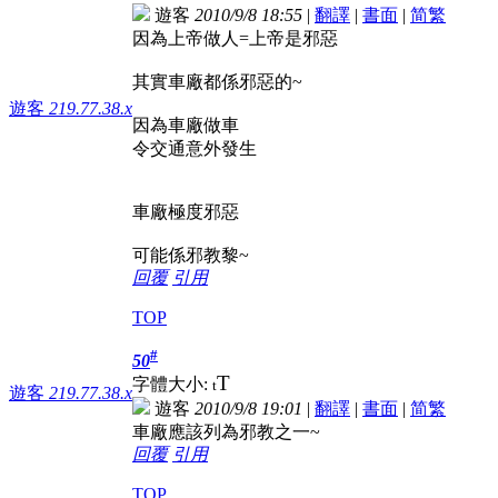
遊客
2010/9/8 18:55
|
翻譯
|
書面
|
简
繁
因為上帝做人=上帝是邪惡
其實車廠都係邪惡的~
遊客
219.77.38.x
因為車廠做車
令交通意外發生
車廠極度邪惡
可能係邪教黎~
回覆
引用
TOP
#
50
T
字體大小:
t
遊客
219.77.38.x
遊客
2010/9/8 19:01
|
翻譯
|
書面
|
简
繁
車廠應該列為邪教之一~
回覆
引用
TOP