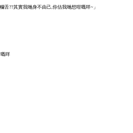
舌??其實我哋身不由己,你估我哋想咁嘅咩~」
咁嘅咩