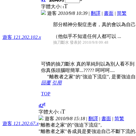
T
字體大小:
t
遊客
2010/9/8 10:39
|
翻譯
|
書面
|
简
繁
部分精神分裂症患者，真的會以為自己
（他似乎不知道任何人都可以 ...
遊客
121.202.102.x
抽刀斷水 發表於 2010/9/8 09:48
可憐的抽刀斷水 真的單純到以為別人看不到「遊客 12
你真係頭腦咁簡單...????? 呵呵呵....
"離教者之家"的"強迫下流症", 是要強迫自
回覆
引用
TOP
#
42
T
字體大小:
t
遊客
2010/9/8 15:18
|
翻譯
|
書面
|
简
繁
遊客
121.202.67.x
"離教者之家"的"強迫下流症",
"離教者之家"各成員是要強迫自己不斷下流的