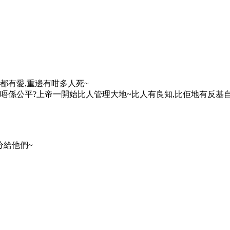
都有愛,重邊有咁多人死~
唔係公平?上帝一開始比人管理大地~比人有良知,比佢地有反基
分給他們~