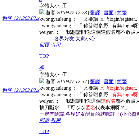
T
字體大小:
t
遊客
2010/9/7 12:23
|
翻譯
|
書面
|
简
繁
遊客
121.202.82.x
kwongyauleung ：「 又要講,又唔login/register
kwongyauleung ：「 你答咁多野.. 有無 login呀?
weiyan ：「 我想請問你這個連假名都不敢被人知
............各界好友,大家小心.
回覆
引用
TOP
#
4
T
字體大小:
t
遊客
2010/9/7 12:37
|
翻譯
|
書面
|
简
繁
kwongyauleung ：「 又要講,
又唔login/register
.
遊客
121.202.82.x
kwongyauleung ：「 你答咁多野..
有無 login呀
weiyan ：「 我想請問你這個
連假名
都不敢被人知
抽刀斷水 ：「可以以
匿名
代表本網呀？」
一定有陰謀,各界好友醒目的就咪註冊(小心資料被人盜用
回覆
引用
TOP