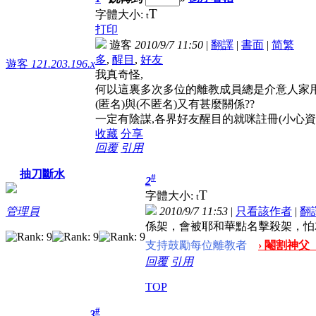
T
字體大小:
t
打印
遊客
2010/9/7 11:50
|
翻譯
|
書面
|
简
繁
多
,
醒目
,
好友
遊客
121.203.196.x
我真奇怪,
何以這裏多次多位的離教成員總是介意人家用(
(匿名)與(不匿名)又有甚麼關係??
一定有陰謀,各界好友醒目的就咪註冊(小心資料)...
收藏
分享
回覆
引用
抽刀斷水
#
2
T
字體大小:
t
2010/9/7 11:53
|
只看該作者
|
翻
管理員
係架，會被耶和華點名擊殺架，怕
支持鼓勵每位離教者
› 閹割神父
回覆
引用
TOP
#
3