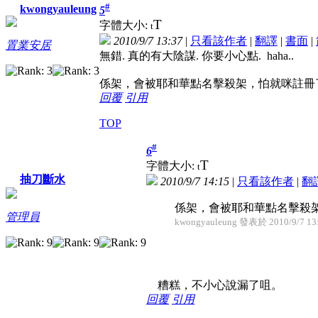
#
kwongyauleung
5
T
字體大小:
t
2010/9/7 13:37
|
只看該作者
|
翻譯
|
書面
|
置業安居
無錯. 真的有大陰謀. 你要小心點. haha..
係架，會被耶和華點名擊殺架，怕就咪註冊了。--> should 
回覆
引用
TOP
#
6
T
字體大小:
t
抽刀斷水
2010/9/7 14:15
|
只看該作者
|
翻
係架，會被耶和華點名擊殺架，怕就咪註冊了。
管理員
kwongyauleung 發表於 2010/9/7 13
糟糕，不小心說漏了咀。
回覆
引用