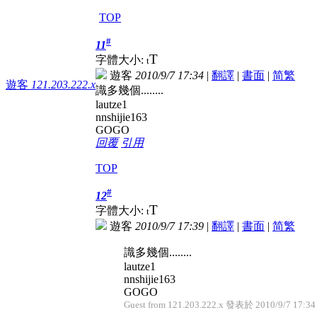
TOP
#
11
T
字體大小:
t
遊客
2010/9/7 17:34
|
翻譯
|
書面
|
简
繁
遊客
121.203.222.x
識多幾個........
lautze1
nnshijie163
GOGO
回覆
引用
TOP
#
12
T
字體大小:
t
遊客
2010/9/7 17:39
|
翻譯
|
書面
|
简
繁
識多幾個........
lautze1
nnshijie163
GOGO
Guest from 121.203.222.x 發表於 2010/9/7 17:34