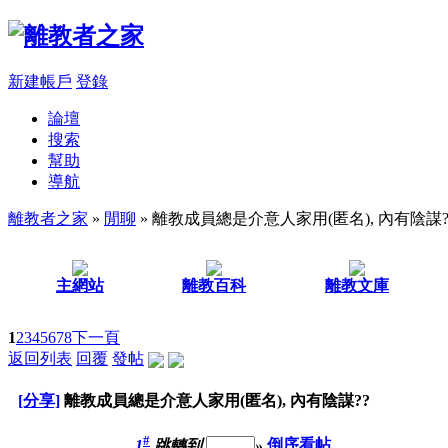
新建帳戶
登錄
論壇
搜索
幫助
導航
離教者之家
»
閒聊
» 離教成員總是介意人家用(匿名), 內有陰謀?
主網站
離教百科
離教文庫
1
2
3
4
5
6
7
8
下一頁
返回列表
回覆
發帖
[分享]
離教成員總是介意人家用(匿名), 內有陰謀??
#
1
跳轉到
»
倒序看帖