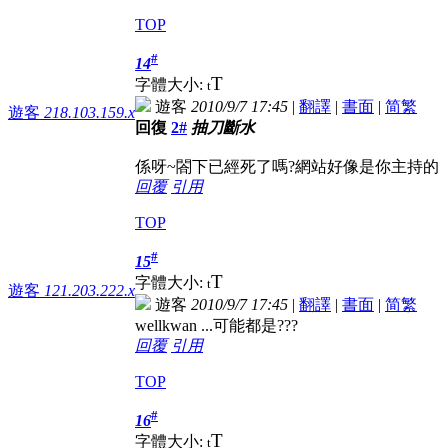
TOP
#
14
T
字體大小:
t
遊客
2010/9/7 17:45
|
翻譯
|
書面
|
简
繁
遊客
218.103.159.x
回復
2#
抽刀斷水
係呀~閤下已經死了嗎?網站好像是你主持的
回覆
引用
TOP
#
15
T
字體大小:
t
遊客
121.203.222.x
遊客
2010/9/7 17:45
|
翻譯
|
書面
|
简
繁
wellkwan ...可能都是???
回覆
引用
TOP
#
16
T
字體大小:
t