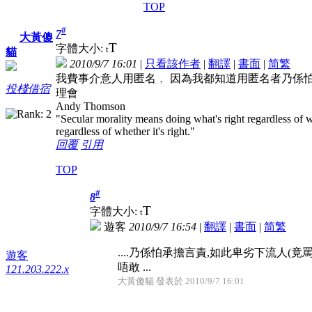
TOP
#
7
大黃傻
T
字體大小:
t
貓
2010/9/7 16:01
|
只看該作者
|
翻譯
|
書面
|
简
繁
我費事介意人用匿名﹐ 因為我都知道用匿名者乃係怕
投棧借宿
理會
Andy Thomson
"Secular morality means doing what's right regardless of 
regardless of whether it's right."
回覆
引用
TOP
#
8
T
字體大小:
t
遊客
2010/9/7 16:54
|
翻譯
|
書面
|
简
繁
....乃係怕承擔言責,如此卑劣下流人(竟
遊客
唔敢
...
121.203.222.x
大黃傻貓 發表於 2010/9/7 16:01