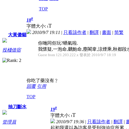
TOP
#
18
T
字體大小:
t
2010/9/7 19:11
|
只看該作者
|
翻譯
|
書面
|
简
繁
大黃傻貓
你哋同佢玩?晒氣啦.
我懷疑,一泡命,黐鮑命,塵閣韋,涼煙乘,秋都段水...
投棧借宿
Guest from 121.203.222.x 發表於 2010/9/7 18:19
你吃了藥沒有﹖
回覆
引用
TOP
抽刀斷水
#
19
T
字體大小:
t
2010/9/7 19:36
|
只看該作者
|
翻譯
|
管理員
起初我還以為訪客是受到強迫症所累，