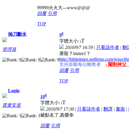
99999火火大---www@@@
回覆
引用
TOP
#
抽刀斷水
9
T
字體大小:
t
2010/9/7 16:59
|
只看該作者
|
翻
管理員
唐龍？lautze1？
http://bibletimes.netfirms.com/jesus/t
支持鼓勵每位離教者
› 閹割神父
回覆
引用
TOP
Login
#
10
T
字體大小:
t
置業安居
2010/9/7 17:30
|
只看該作者
|
翻譯
|
書面
|
被點名了,真榮幸
回覆
引用