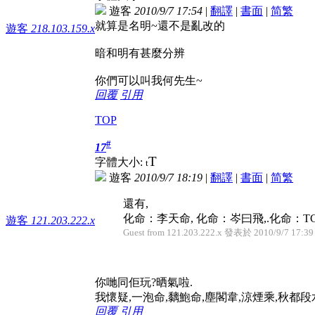
遊客
2010/9/7 17:54
|
翻譯
|
書面
|
简
繁
就算是名明~還不是亂改的
遊客
218.103.159.x
暗和明有甚麼分辨
你們可以叫我何先生~
回覆
引用
TOP
#
17
T
字體大小:
t
遊客
2010/9/7 18:19
|
翻譯
|
書面
|
简
繁
還有,
化命：李天命, 化命：岑曰飛,.化命：TCC大
遊客
121.203.222.x
Guest from 121.203.222.x 發表於 2010/9/7 17:39
你哋同佢玩?晒氣啦.
我懷疑,一泡命,黐鮑命,塵閣韋,涼煙乘,秋都段水.
回覆
引用