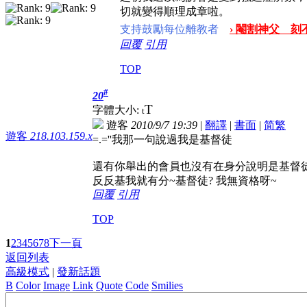
切就變得順理成章啦。
支持鼓勵每位離教者
› 閹割神父 刻不
回覆
引用
TOP
#
20
T
字體大小:
t
遊客
2010/9/7 19:39
|
翻譯
|
書面
|
简
繁
遊客
218.103.159.x
=.=''我那一句說過我是基督徒
還有你舉出的會員也沒有在身分說明是基督
反反基我就有分~基督徒? 我無資格呀~
回覆
引用
TOP
1
2
3
4
5
6
7
8
下一頁
返回列表
高級模式
|
發新話題
B
Color
Image
Link
Quote
Code
Smilies