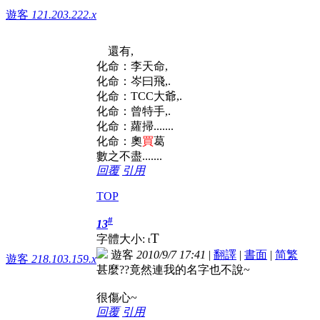
遊客
121.203.222.x
還有,
化命：李天命,
化命：岑曰飛,.
化命：TCC大爺,.
化命：曾特手,.
化命：蘿掃.......
化命：奧
買
葛
數之不盡.......
回覆
引用
TOP
#
13
T
字體大小:
t
遊客
2010/9/7 17:41
|
翻譯
|
書面
|
简
繁
遊客
218.103.159.x
甚麼??竟然連我的名字也不說~
很傷心~
回覆
引用