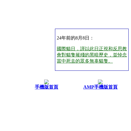
24年前的8月8日：
國際貓日，謹以此日正視和反思教
會對貓隻摧殘的黑暗歷史，並悼念
當中死去的眾多無辜貓隻。
手機版首頁
AMP手機版首頁