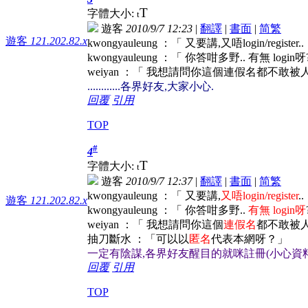
T
字體大小:
t
遊客
2010/9/7 12:23
|
翻譯
|
書面
|
简
繁
遊客
121.202.82.x
kwongyauleung ：「 又要講,又唔login/register
kwongyauleung ：「 你答咁多野.. 有無 login呀?
weiyan ：「 我想請問你這個連假名都不敢被人知
............各界好友,大家小心.
回覆
引用
TOP
#
4
T
字體大小:
t
遊客
2010/9/7 12:37
|
翻譯
|
書面
|
简
繁
kwongyauleung ：「 又要講,
又唔login/register
.
遊客
121.202.82.x
kwongyauleung ：「 你答咁多野..
有無 login呀
weiyan ：「 我想請問你這個
連假名
都不敢被人知
抽刀斷水 ：「可以以
匿名
代表本網呀？」
一定有陰謀,各界好友醒目的就咪註冊(小心資料被人盜用
回覆
引用
TOP