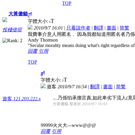
TOP
#
大黃傻貓
7
T
字體大小:
t
2010/9/7 16:01
|
只看該作者
|
翻譯
|
書面
|
简
繁
投棧借宿
我費事介意人用匿名﹐ 因為我都知道用匿名者乃係
Andy Thomson
"Secular morality means doing what's right regardless of
回覆
引用
TOP
#
8
T
字體大小:
t
遊客
2010/9/7 16:54
|
翻譯
|
書面
|
简
繁
....乃係怕承擔言責,如此卑劣下流人(
遊客
121.203.222.x
大黃傻貓 發表於 2010/9/7 16:01
99999火火大---www@@@
回覆
引用