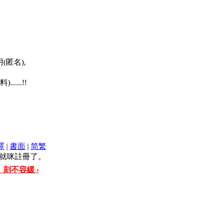
匿名),
...!!
譯
|
書面
|
简
繁
就咪註冊了。
 刻不容緩 ‹