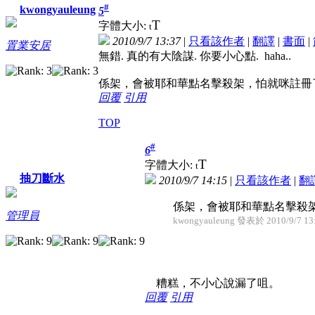
#
kwongyauleung
5
T
字體大小:
t
2010/9/7 13:37
|
只看該作者
|
翻譯
|
書面
|
置業安居
無錯. 真的有大陰謀. 你要小心點. haha..
係架，會被耶和華點名擊殺架，怕就咪註冊了。--> should 
回覆
引用
TOP
#
6
T
字體大小:
t
抽刀斷水
2010/9/7 14:15
|
只看該作者
|
翻
係架，會被耶和華點名擊殺架，怕就咪註冊了。
管理員
kwongyauleung 發表於 2010/9/7 13
糟糕，不小心說漏了咀。
回覆
引用