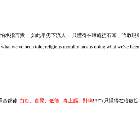
怕承擔言責﹐ 如此卑劣下流人﹐ 只懂得在暗處掟石頭﹑唔敢現
 what we've been told; religious morality means doing what we've been t
竟罵基督徒
"白痴、食屎、低能...毒上腦、野狗
!!!!") 只懂得在暗