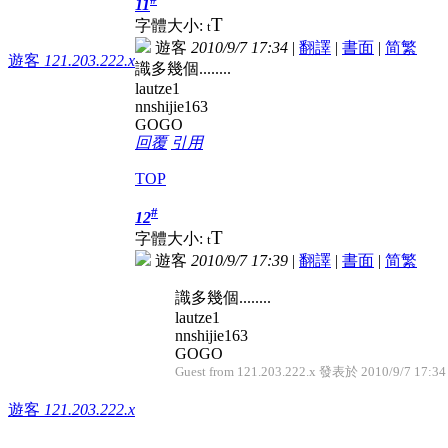
11
T
字體大小:
t
遊客
2010/9/7 17:34
|
翻譯
|
書面
|
简
繁
遊客
121.203.222.x
識多幾個........
lautze1
nnshijie163
GOGO
回覆
引用
TOP
#
12
T
字體大小:
t
遊客
2010/9/7 17:39
|
翻譯
|
書面
|
简
繁
識多幾個........
lautze1
nnshijie163
GOGO
Guest from 121.203.222.x 發表於 2010/9/7 17:34
遊客
121.203.222.x