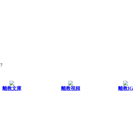
?
離教文庫
離教視頻
離教IG