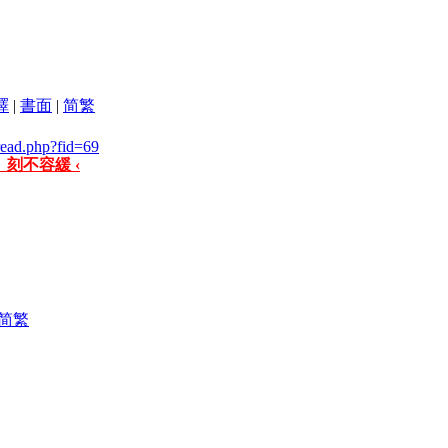
譯
|
書面
|
简
繁
hread.php?fid=69
 刻不容緩 ‹
简
繁