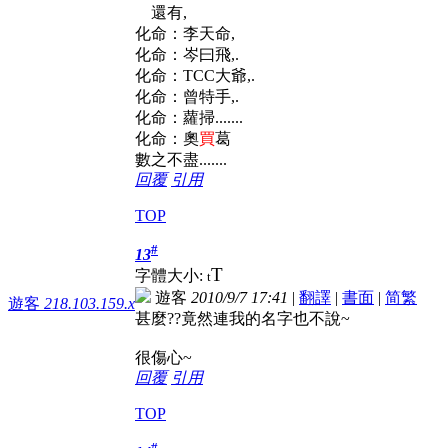
還有,
化命：李天命,
化命：岑曰飛,.
化命：TCC大爺,.
化命：曾特手,.
化命：蘿掃.......
化命：奧
買
葛
數之不盡.......
回覆
引用
TOP
#
13
T
字體大小:
t
遊客
2010/9/7 17:41
|
翻譯
|
書面
|
简
繁
遊客
218.103.159.x
甚麼??竟然連我的名字也不說~
很傷心~
回覆
引用
TOP
#