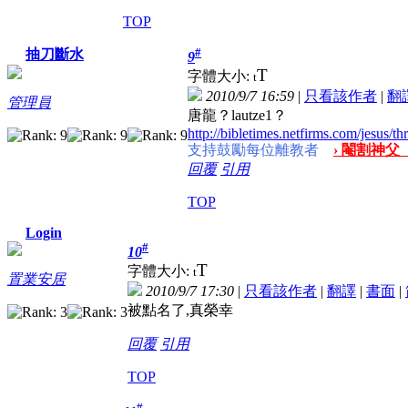
TOP
#
抽刀斷水
9
T
字體大小:
t
2010/9/7 16:59
|
只看該作者
|
翻
管理員
唐龍？lautze1？
http://bibletimes.netfirms.com/jesus/t
支持鼓勵每位離教者
› 閹割神父
回覆
引用
TOP
Login
#
10
T
字體大小:
t
置業安居
2010/9/7 17:30
|
只看該作者
|
翻譯
|
書面
|
被點名了,真榮幸
回覆
引用
TOP
#