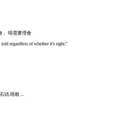
身﹐ 唔需要理會
old regardless of whether it's right."
處掟石頭,唔敢
...