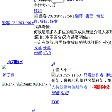
T
字體大小:
t
打印
遊客
2010/9/7 11:50
|
翻譯
|
書面
|
简
繁
多
,
醒目
,
好友
遊客
121.203.196.x
我真奇怪,
何以這裏多次多位的離教成員總是介意人家用(
(匿名)與(不匿名)又有甚麼關係??
一定有陰謀,各界好友醒目的就咪註冊(小心資料)...
收藏
分享
回覆
引用
抽刀斷水
#
2
T
字體大小:
t
2010/9/7 11:53
|
只看該作者
|
翻
管理員
係架，會被耶和華點名擊殺架，怕
支持鼓勵每位離教者
› 閹割神父
回覆
引用
TOP
#
3