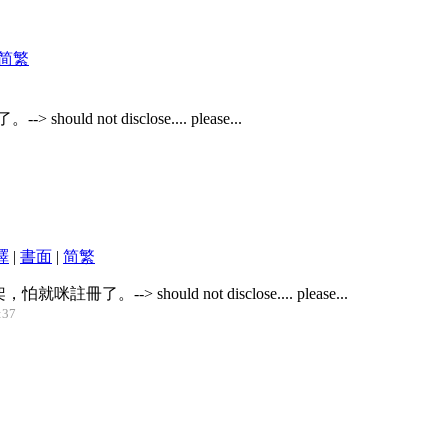
简
繁
not disclose.... please...
譯
|
書面
|
简
繁
--> should not disclose.... please...
:37