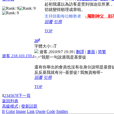
起初我還以為訪客是受到強迫症所累，
切就變得順理成章啦。
支持鼓勵每位離教者
› 閹割神父 刻不
回覆
引用
TOP
#
20
T
字體大小:
t
遊客
2010/9/7 19:39
|
翻譯
|
書面
|
简
繁
遊客
218.103.159.x
=.=''我那一句說過我是基督徒
還有你舉出的會員也沒有在身分說明是基督
反反基我就有分~基督徒? 我無資格呀~
回覆
引用
TOP
1
2
3
4
5
6
7
8
下一頁
返回列表
高級模式
|
發新話題
B
Color
Image
Link
Quote
Code
Smilies