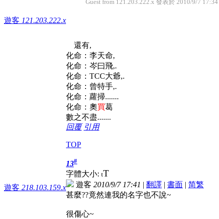
Guest from 121.203.222.x 發表於 2010/9/7 17:34
遊客
121.203.222.x
還有,
化命：李天命,
化命：岑曰飛,.
化命：TCC大爺,.
化命：曾特手,.
化命：蘿掃.......
化命：奧
買
葛
數之不盡.......
回覆
引用
TOP
#
13
T
字體大小:
t
遊客
2010/9/7 17:41
|
翻譯
|
書面
|
简
繁
遊客
218.103.159.x
甚麼??竟然連我的名字也不說~
很傷心~