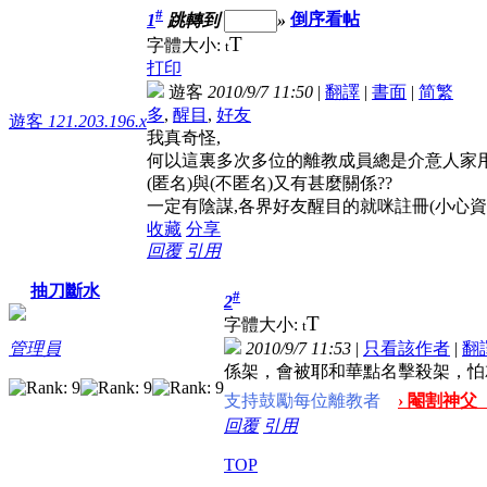
#
1
跳轉到
»
倒序看帖
T
字體大小:
t
打印
遊客
2010/9/7 11:50
|
翻譯
|
書面
|
简
繁
多
,
醒目
,
好友
遊客
121.203.196.x
我真奇怪,
何以這裏多次多位的離教成員總是介意人家用(
(匿名)與(不匿名)又有甚麼關係??
一定有陰謀,各界好友醒目的就咪註冊(小心資料)...
收藏
分享
回覆
引用
抽刀斷水
#
2
T
字體大小:
t
2010/9/7 11:53
|
只看該作者
|
翻
管理員
係架，會被耶和華點名擊殺架，怕
支持鼓勵每位離教者
› 閹割神父
回覆
引用
TOP