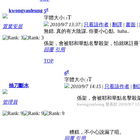
#
kwongyauleung
5
T
字體大小:
t
2010/9/7 13:37
|
只看該作者
|
翻譯
|
書面
|
置業安居
無錯. 真的有大陰謀. 你要小心點. haha..
係架，會被耶和華點名擊殺架，怕就咪註冊了。--> should 
回覆
引用
TOP
#
6
T
字體大小:
t
抽刀斷水
2010/9/7 14:15
|
只看該作者
|
翻
係架，會被耶和華點名擊殺架，怕就咪註冊了。
管理員
kwongyauleung 發表於 2010/9/7 13
糟糕，不小心說漏了咀。
回覆
引用