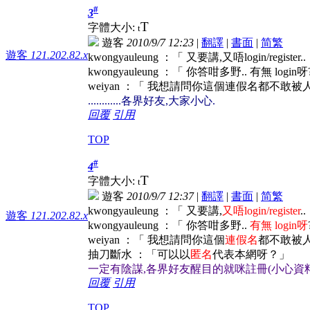
#
3
T
字體大小:
t
遊客
2010/9/7 12:23
|
翻譯
|
書面
|
简
繁
遊客
121.202.82.x
kwongyauleung ：「 又要講,又唔login/register
kwongyauleung ：「 你答咁多野.. 有無 login呀?
weiyan ：「 我想請問你這個連假名都不敢被人知
............各界好友,大家小心.
回覆
引用
TOP
#
4
T
字體大小:
t
遊客
2010/9/7 12:37
|
翻譯
|
書面
|
简
繁
kwongyauleung ：「 又要講,
又唔login/register
.
遊客
121.202.82.x
kwongyauleung ：「 你答咁多野..
有無 login呀
weiyan ：「 我想請問你這個
連假名
都不敢被人知
抽刀斷水 ：「可以以
匿名
代表本網呀？」
一定有陰謀,各界好友醒目的就咪註冊(小心資料被人盜用
回覆
引用
TOP