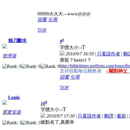
99999火火大---www@@@
回覆
引用
TOP
#
抽刀斷水
9
T
字體大小:
t
2010/9/7 16:59
|
只看該作者
|
翻
管理員
唐龍？lautze1？
http://bibletimes.netfirms.com/jesus/t
支持鼓勵每位離教者
› 閹割神父
回覆
引用
TOP
Login
#
10
T
字體大小:
t
置業安居
2010/9/7 17:30
|
只看該作者
|
翻譯
|
書面
|
被點名了,真榮幸