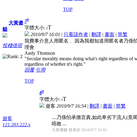
TOP
#
7
大黃傻
T
字體大小:
t
貓
2010/9/7 16:01
|
只看該作者
|
翻譯
|
書面
|
简
繁
我費事介意人用匿名﹐ 因為我都知道用匿名者乃係怕
投棧借宿
理會
Andy Thomson
"Secular morality means doing what's right regardless of 
regardless of whether it's right."
回覆
引用
TOP
#
8
T
字體大小:
t
遊客
2010/9/7 16:54
|
翻譯
|
書面
|
简
繁
....乃係怕承擔言責,如此卑劣下流人(竟
遊客
唔敢
...
121.203.222.x
大黃傻貓 發表於 2010/9/7 16:01