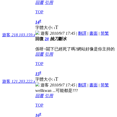
回覆
引用
TOP
#
14
T
字體大小:
t
遊客
2010/9/7 17:45
|
翻譯
|
書面
|
简
繁
遊客
218.103.159.x
回復
2#
抽刀斷水
係呀~閤下已經死了嗎?網站好像是你主持的
回覆
引用
TOP
#
15
T
字體大小:
t
遊客
121.203.222.x
遊客
2010/9/7 17:45
|
翻譯
|
書面
|
简
繁
wellkwan ...可能都是???
回覆
引用
TOP
#
16