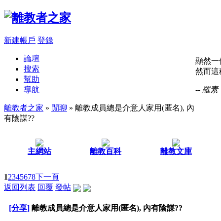
新建帳戶
登錄
論壇
顯然一
搜索
然而這
幫助
導航
-- 羅素
離教者之家
»
閒聊
» 離教成員總是介意人家用(匿名), 內
有陰謀??
主網站
離教百科
離教文庫
1
2
3
4
5
6
7
8
下一頁
返回列表
回覆
發帖
[分享]
離教成員總是介意人家用(匿名), 內有陰謀??