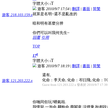
T
字體大小:
t
遊客
2010/9/7 17:54
|
翻譯
|
書面
|
简
繁
就算是名明~還不是亂改的
遊客
218.103.159.x
暗和明有甚麼分辨
你們可以叫我何先生~
回覆
引用
TOP
#
17
T
字體大小:
t
遊客
2010/9/7 18:19
|
翻譯
|
書面
|
简
繁
還有,
化命：李天命, 化命：岑曰飛,.化命：TCC大
遊客
121.203.222.x
Guest from 121.203.222.x 發表於 2010/9/7 17:39
你哋同佢玩?晒氣啦.
我懷疑,一泡命,黐鮑命,塵閣韋,涼煙乘,秋都段水.