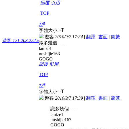
回覆
引用
TOP
#
11
T
字體大小:
t
遊客
2010/9/7 17:34
|
翻譯
|
書面
|
简
繁
遊客
121.203.222.x
識多幾個........
lautze1
nnshijie163
GOGO
回覆
引用
TOP
#
12
T
字體大小:
t
遊客
2010/9/7 17:39
|
翻譯
|
書面
|
简
繁
識多幾個........
lautze1
nnshijie163
GOGO