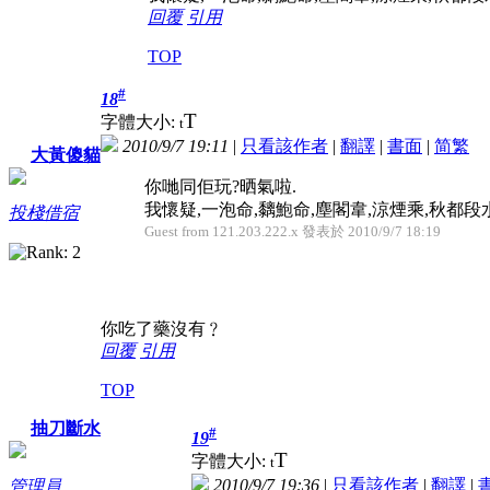
回覆
引用
TOP
#
18
T
字體大小:
t
2010/9/7 19:11
|
只看該作者
|
翻譯
|
書面
|
简
繁
大黃傻貓
你哋同佢玩?晒氣啦.
我懷疑,一泡命,黐鮑命,塵閣韋,涼煙乘,秋都段水...
投棧借宿
Guest from 121.203.222.x 發表於 2010/9/7 18:19
你吃了藥沒有﹖
回覆
引用
TOP
抽刀斷水
#
19
T
字體大小:
t
2010/9/7 19:36
|
只看該作者
|
翻譯
|
管理員