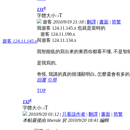
#
131
T
字體大小:
t
遊客
2010/9/19 21:18
|
翻譯
|
書面
|
简
繁
我遊客 124.11.145.x 也就是當時的
遊客 124.11.190.x
與遊客 124.11.134.x
遊客
124.11.145.x
我智能低的寫出來的東西你都看不懂, 不是智能
是我寫的,
奇怪, 我講的真的很淺顯明白, 怎麼還會有多
回覆
引用
TOP
#
132
T
字體大小:
t
2010/9/20 01:12
|
只看該作者
|
翻譯
|
書面
|
简
繁
本帖最後由 liberale 於 2010/9/20 18:41 編輯