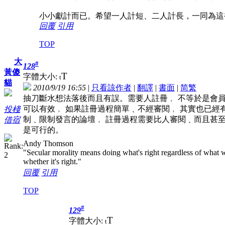
小小獻計而已。希望一人計短、二人計長，一同為這
回覆
引用
TOP
大
#
128
黃傻
T
字體大小:
t
貓
2010/9/19 16:55
|
只看該作者
|
翻譯
|
書面
|
简
繁
抽刀斷水想法落後而且有誤。需要人註冊﹐ 不等於是會
可以有效﹐ 如果註冊過程簡單﹑不經審閱﹐ 其實也已經
投棧
制﹑限制發言的論壇﹐ 註冊過程需要比人審閱﹑而且甚至
借宿
是可行的。
Andy Thomson
"Secular morality means doing what's right regardless of what w
whether it's right."
回覆
引用
TOP
#
129
T
字體大小:
t