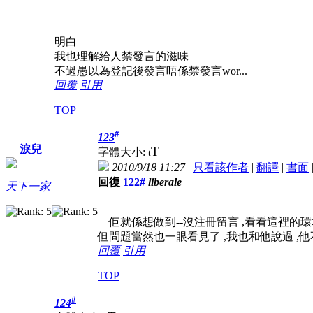
明白
我也理解給人禁發言的滋味
不過愚以為登記後發言唔係禁發言wor...
回覆
引用
TOP
#
123
淚兒
T
字體大小:
t
2010/9/18 11:27
|
只看該作者
|
翻譯
|
書面
回復
122#
liberale
天下一家
佢就係想做到--沒注冊留言 ,看看這裡的環
但問題當然也一眼看見了 ,我也和他說過 ,
回覆
引用
TOP
#
124