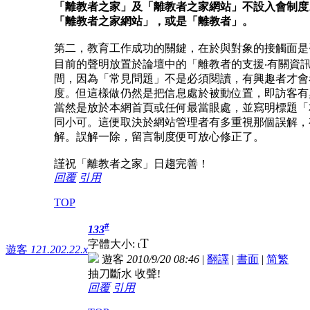
「離教者之家」及「離教者之家網站」不設入會制度
「離教者之家網站」，或是「離教者」。
第二，教育工作成功的關鍵，在於與對象的接觸面是
目前的聲明放置於論壇中的「離教者的支援‧有關資
間，因為「常見問題」不是必須閱讀，有興趣者才會
度。但這樣做仍然是把信息處於被動位置，即訪客有
當然是放於本網首頁或任何最當眼處，並寫明標題「
同小可。這便取決於網站管理者有多重視那個誤解，
解。誤解一除，留言制度便可放心修正了。
謹祝「離教者之家」日趨完善！
回覆
引用
TOP
#
133
T
字體大小:
t
遊客
121.202.22.x
遊客
2010/9/20 08:46
|
翻譯
|
書面
|
简
繁
抽刀斷水 收聲!
回覆
引用