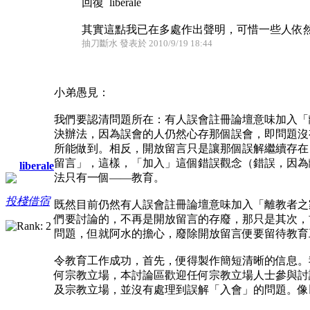
回復 liberale
其實這點我已在多處作出聲明，可惜一些人依然覺
抽刀斷水 發表於 2010/9/19 18:44
小弟愚見：
我們要認清問題所在：有人誤會註冊論壇意味加入「
決辦法，因為誤會的人仍然心存那個誤會，即問題沒
所能做到。相反，開放留言只是讓那個誤解繼續存在
留言」，這樣，「加入」這個錯誤觀念（錯誤，因為
liberale
法只有一個——教育。
投棧借宿
既然目前仍然有人誤會註冊論壇意味加入「離教者之
們要討論的，不再是開放留言的存廢，那只是其次，
問題，但就阿水的擔心，廢除開放留言便要留待教育
令教育工作成功，首先，便得製作簡短清晰的信息。
何宗教立場，本討論區歡迎任何宗教立場人士參與討
及宗教立場，並沒有處理到誤解「入會」的問題。像