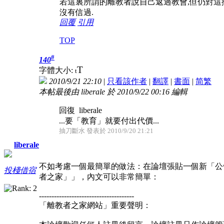
若這裏所謂的離教者說自己返過教會,但仍對這攪
沒有信過.
回覆
引用
TOP
#
140
T
字體大小:
t
2010/9/21 22:10
|
只看該作者
|
翻譯
|
書面
|
简
繁
本帖最後由 liberale 於 2010/9/22 00:16 編輯
回復 liberale
...要「教育」就要付出代價...
抽刀斷水 發表於 2010/9/20 21:21
liberale
不如考慮一個最簡單的做法：在論壇張貼一個新「公
投棧借宿
者之家」」，內文可以非常簡單：
--------------------------------------
「離教者之家網站」重要聲明：