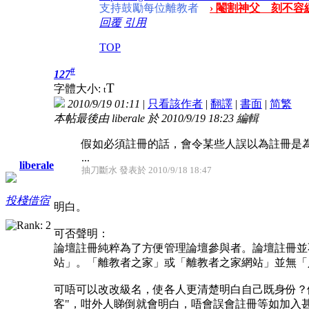
支持鼓勵每位離教者
› 閹割神父 刻不容緩
回覆
引用
TOP
#
127
T
字體大小:
t
2010/9/19 01:11
|
只看該作者
|
翻譯
|
書面
|
简
繁
本帖最後由 liberale 於 2010/9/19 18:23 編輯
假如必須註冊的話，會令某些人誤以為註冊是
...
liberale
抽刀斷水 發表於 2010/9/18 18:47
投棧借宿
明白。
可否聲明：
論壇註冊純粹為了方便管理論壇參與者。論壇註冊並
站」。「離教者之家」或「離教者之家網站」並無「
可唔可以改改級名，使各人更清楚明白自己既身份？
客"，咁外人睇倒就會明白，唔會誤會註冊等如加入甚