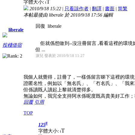
T
字體大小:
t
2010/9/18 15:22
|
只看該作者
|
翻譯
|
書面
|
简
繁
本帖最後由 liberale 於 2010/9/18 17:56 編輯
回復 liberale
liberale
佢就係想做到--沒注冊留言 ,看看這裡的環境如
投棧借宿
但 ...
淚兒 發表於 2010/9/18 11:27
我個人就覺得，註冊了，一樣係留言睇下這裡的環境
證匿名性，例如以「無名氏」、「冇名氏」、「我來
但係讀既人讀起上黎就清楚得多。
無論如何，我完全支持阿水係呢度既高貴美好工作；
回覆
引用
TOP
#
125
T
字體大小:
t