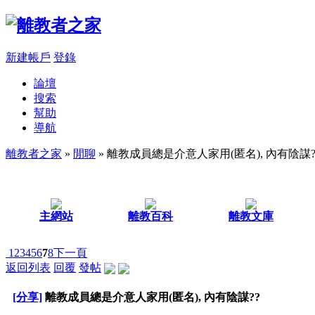
新建帳戶
登錄
論壇
搜索
幫助
導航
離教者之家
»
閒聊
» 離教成員總是介意人家用(匿名), 內有陰謀?
主網站
離教百科
離教文庫
1
2
3
4
5
6
7
8
下一頁
返回列表
回覆
發帖
[分享]
離教成員總是介意人家用(匿名), 內有陰謀??