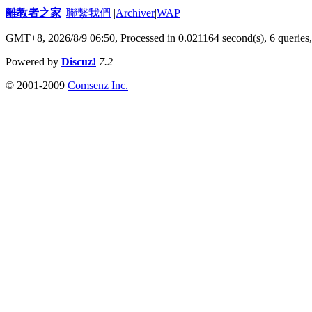
離教者之家
|
聯繫我們
|
Archiver
|
WAP
GMT+8, 2026/8/9 06:50,
Processed in 0.021164 second(s), 6 queries
Powered by
Discuz!
7.2
© 2001-2009
Comsenz Inc.