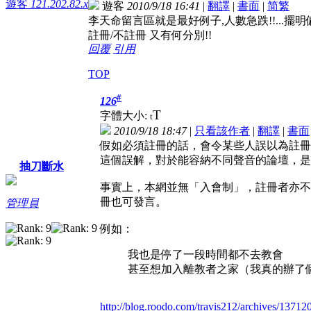
遊客
121.202.82.x
遊客
2010/9/18 16:41
|
翻譯
|
書面
|
简
繁
李天命留言區就是最好例子,人數急跌!!...擺
註冊/不註冊 又有何分別!!
回覆
引用
TOP
#
126
T
字體大小:
t
2010/9/18 18:47
|
只看該作者
|
翻譯
|
書面
假如必須註冊的話，會令某些人誤以為註冊
這個誤解，對於能容納不同聲音的論壇，是
抽刀斷水
事實上，本網並無「入會制」，註冊者亦不
冊也可發言。
管理員
例如：
我也是停了一段時間都不去教會
甚至想加入離教者之家（我真的辦了個
http://blog.roodo.com/travis212/archives/13712