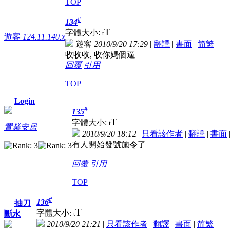
TOP
#
134
T
字體大小:
t
遊客
124.11.140.x
遊客
2010/9/20 17:29
|
翻譯
|
書面
|
简
繁
收收收, 收你媽個逼
回覆
引用
TOP
Login
#
135
T
字體大小:
t
置業安居
2010/9/20 18:12
|
只看該作者
|
翻譯
|
書面
有人開始發號施令了
回覆
引用
TOP
#
136
抽刀
T
字體大小:
t
斷水
2010/9/20 21:21
|
只看該作者
|
翻譯
|
書面
|
简
繁