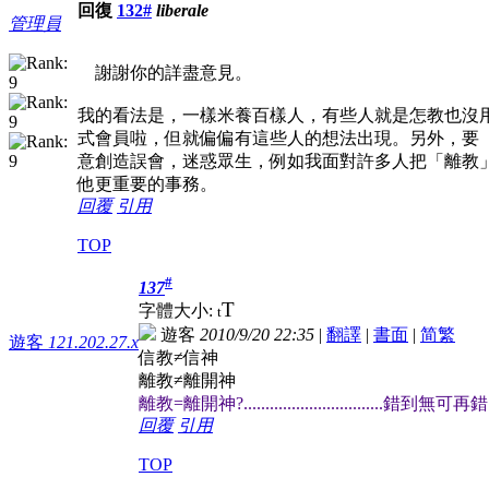
回復
132#
liberale
管理員
謝謝你的詳盡意見。
我的看法是，一樣米養百樣人，有些人就是怎教也沒
式會員啦，但就偏偏有這些人的想法出現。另外，要
意創造誤會，迷惑眾生，例如我面對許多人把「離教
他更重要的事務。
回覆
引用
TOP
#
137
T
字體大小:
t
遊客
2010/9/20 22:35
|
翻譯
|
書面
|
简
繁
遊客
121.202.27.x
信教≠信神
離教≠離開神
離教=離開神?................................錯到無可再錯
回覆
引用
TOP