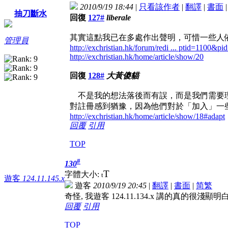
2010/9/19 18:44
|
只看該作者
|
翻譯
|
書面
抽刀斷水
回復
127#
liberale
其實這點我已在多處作出聲明，可惜一些人
管理員
http://exchristian.hk/forum/redi ... ptid=1100&p
http://exchristian.hk/home/article/show/20
回復
128#
大黃傻貓
不是我的想法落後而有誤，而是我們需要理
對註冊感到猶豫，因為他們對於「加入」一
http://exchristian.hk/home/article/show/18#adapt
回覆
引用
TOP
#
130
T
字體大小:
t
遊客
124.11.145.x
遊客
2010/9/19 20:45
|
翻譯
|
書面
|
简
繁
奇怪, 我遊客 124.11.134.x 講的真的很
回覆
引用
TOP