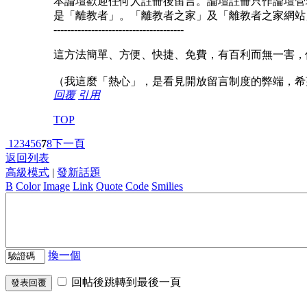
本論壇歡迎任何人註冊後留言。論壇註冊只作論壇管
是「離教者」。「離教者之家」及「離教者之家網站
--------------------------------------
這方法簡單、方便、快捷、免費，有百利而無一害，
（我這麼「熱心」，是看見開放留言制度的弊端，希
回覆
引用
TOP
1
2
3
4
5
6
7
8
下一頁
返回列表
高級模式
|
發新話題
B
Color
Image
Link
Quote
Code
Smilies
換一個
回帖後跳轉到最後一頁
發表回覆