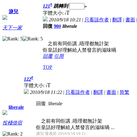
#
121
跳轉到
»
淚兒
T
字體大小:
t
2010/9/18 10:21
|
只看該作者
|
翻譯
|
書面
回復
90#
liberale
天下一家
之前有同佢講 ,唔理都無計架
佢皇話好理解給人禁發言的滋味喎
回覆
引用
TOP
#
122
T
字體大小:
t
2010/9/18 11:22
|
只看該作者
|
翻譯
|
書面
|
简
繁
回復 liberale
liberale
之前有同佢講 ,唔理都無計架
投棧借宿
佢皇話好理解給人禁發言的滋味喎 ...
淚兒 發表於 2010/9/18 10:21