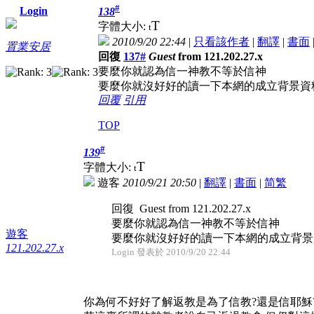
#
Login
138
T
字體大小:
t
2010/9/20 22:44
|
只看該作者
|
翻譯
|
書面
置業安居
回復
137#
Guest
from 121.202.27.x
要麼你就認為信一神教不等於信神
要麼你就沒好好的讀一下本網的成立背景資
回覆
引用
TOP
#
139
T
字體大小:
t
遊客
2010/9/21 20:50
|
翻譯
|
書面
|
简
繁
回復 Guest from 121.202.27.x
要麼你就認為信一神教不等於信神
遊客
要麼你就沒好好的讀一下本網的成立背景資 
121.202.27.x
Login 發表於 2010/9/20 22:44
你為何不好好了解返教是為了信教?還是信耶穌