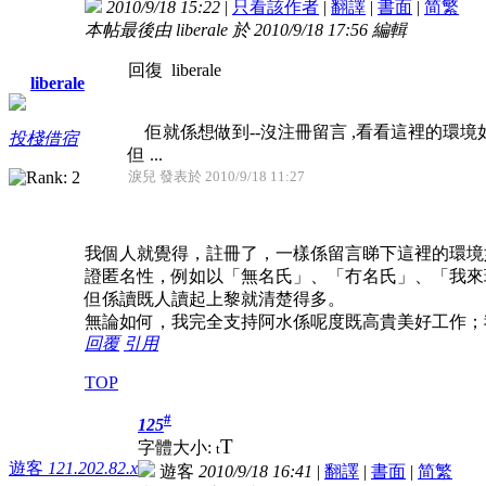
2010/9/18 15:22
|
只看該作者
|
翻譯
|
書面
|
简
繁
本帖最後由 liberale 於 2010/9/18 17:56 編輯
回復 liberale
liberale
佢就係想做到--沒注冊留言 ,看看這裡的環境如
投棧借宿
但 ...
淚兒 發表於 2010/9/18 11:27
我個人就覺得，註冊了，一樣係留言睇下這裡的環境
證匿名性，例如以「無名氏」、「冇名氏」、「我來
但係讀既人讀起上黎就清楚得多。
無論如何，我完全支持阿水係呢度既高貴美好工作；
回覆
引用
TOP
#
125
T
字體大小:
t
遊客
121.202.82.x
遊客
2010/9/18 16:41
|
翻譯
|
書面
|
简
繁