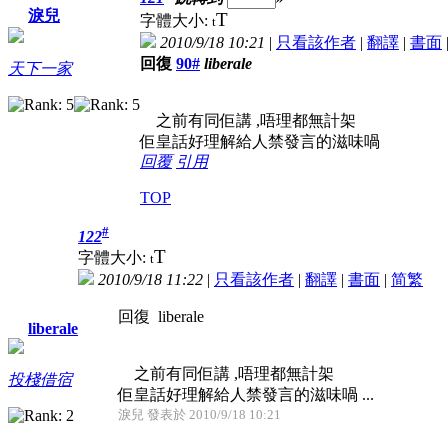
淚兒
T
字體大小:
t
2010/9/18 10:21
|
只看該作者
|
翻譯
|
書面
回復
90#
liberale
天下一家
之前有同佢講 ,唔理都無計架
佢皇話好理解給人禁發言的滋味喎
回覆
引用
TOP
#
122
T
字體大小:
t
2010/9/18 11:22
|
只看該作者
|
翻譯
|
書面
|
简
繁
回復 liberale
liberale
之前有同佢講 ,唔理都無計架
投棧借宿
佢皇話好理解給人禁發言的滋味喎 ...
淚兒 發表於 2010/9/18 10:21