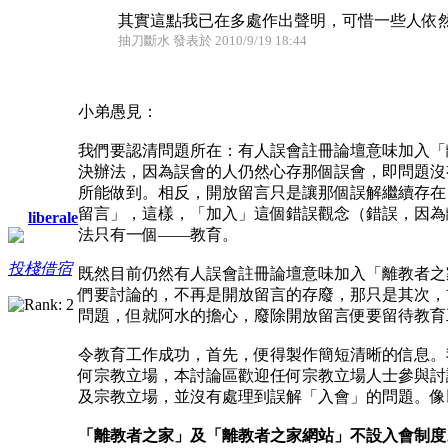
其實這點我已在多處作出聲明，可惜一些人依然覺
抽刀斷水 發表於 2010/9/19 18:44
小弟愚見：
我們要認清問題所在：有人誤會註冊論壇意味加入「
決辦法，因為誤會的人仍然心存那個誤會，即問題沒
所能做到。相反，開放留言只是讓那個誤解繼續存在
留言」，這樣，「加入」這個錯誤觀念（錯誤，因為
liberale
法只有一個——教育。
投棧借宿
既然目前仍然有人誤會註冊論壇意味加入「離教者之
們要討論的，不再是開放留言的存廢，那只是其次，
問題，但就阿水的擔心，廢除開放留言便要留待教育
令教育工作成功，首先，便得製作簡短清晰的信息。
何宗教立場，本討論區歡迎任何宗教立場人士參與討
及宗教立場，並沒有處理到誤解「入會」的問題。像
「離教者之家」及「離教者之家網站」不設入會制度