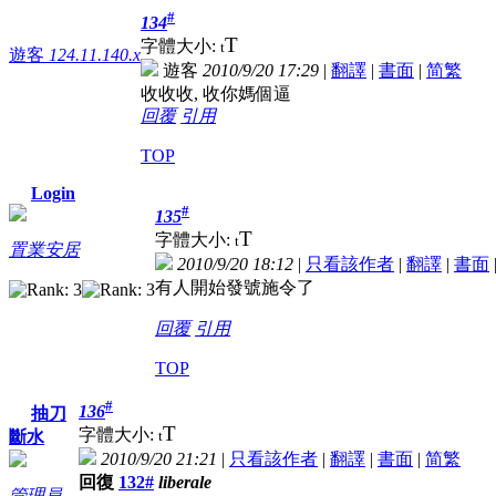
#
134
T
字體大小:
t
遊客
124.11.140.x
遊客
2010/9/20 17:29
|
翻譯
|
書面
|
简
繁
收收收, 收你媽個逼
回覆
引用
TOP
Login
#
135
T
字體大小:
t
置業安居
2010/9/20 18:12
|
只看該作者
|
翻譯
|
書面
有人開始發號施令了
回覆
引用
TOP
#
136
抽刀
T
字體大小:
t
斷水
2010/9/20 21:21
|
只看該作者
|
翻譯
|
書面
|
简
繁
回復
132#
liberale
管理員