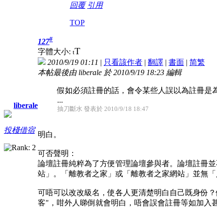
回覆
引用
TOP
#
127
T
字體大小:
t
2010/9/19 01:11
|
只看該作者
|
翻譯
|
書面
|
简
繁
本帖最後由 liberale 於 2010/9/19 18:23 編輯
假如必須註冊的話，會令某些人誤以為註冊是
...
liberale
抽刀斷水 發表於 2010/9/18 18:47
投棧借宿
明白。
可否聲明：
論壇註冊純粹為了方便管理論壇參與者。論壇註冊並
站」。「離教者之家」或「離教者之家網站」並無「
可唔可以改改級名，使各人更清楚明白自己既身份？
客"，咁外人睇倒就會明白，唔會誤會註冊等如加入甚