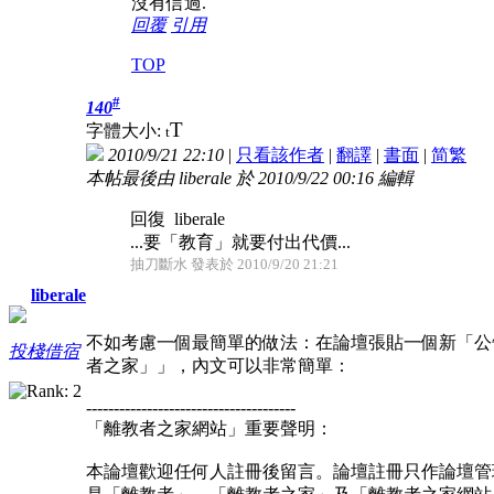
沒有信過.
回覆
引用
TOP
#
140
T
字體大小:
t
2010/9/21 22:10
|
只看該作者
|
翻譯
|
書面
|
简
繁
本帖最後由 liberale 於 2010/9/22 00:16 編輯
回復 liberale
...要「教育」就要付出代價...
抽刀斷水 發表於 2010/9/20 21:21
liberale
不如考慮一個最簡單的做法：在論壇張貼一個新「公
投棧借宿
者之家」」，內文可以非常簡單：
--------------------------------------
「離教者之家網站」重要聲明：
本論壇歡迎任何人註冊後留言。論壇註冊只作論壇管