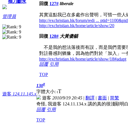
抽刀斷水
回復
127#
liberale
其實這點我已在多處作出聲明，可惜一些人
管理員
http://exchristian.hk/forum/redi ... ptid=1100&p
http://exchristian.hk/home/article/show/20
回復
128#
大黃傻貓
不是我的想法落後而有誤，而是我們需要理
對註冊感到猶豫，因為他們對於「加入」一
http://exchristian.hk/home/article/show/18#adapt
回覆
引用
TOP
#
130
T
字體大小:
t
遊客
124.11.145.x
遊客
2010/9/19 20:45
|
翻譯
|
書面
|
简
繁
奇怪, 我遊客 124.11.134.x 講的真的很
回覆
引用
TOP