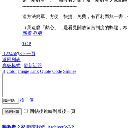
是「離教者」。「離教者之家」及「離教者之家網站
--------------------------------------
這方法簡單、方便、快捷、免費，有百利而無一害，
（我這麼「熱心」，是看見開放留言制度的弊端，希
回覆
引用
TOP
1
2
3
4
5
6
7
8
下一頁
返回列表
高級模式
|
發新話題
B
Color
Image
Link
Quote
Code
Smilies
換一個
回帖後跳轉到最後一頁
發表回覆
離教者之家
|
聯繫我們
|
Archiver
|
WAP