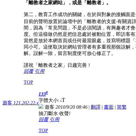
「離教者之家網站」，或是「離教者」。
第二，教育工作成功的關鍵，在於與對象的接觸面是
目前的聲明放置於論壇中的「離教者的支援‧有關資
間，因為「常見問題」不是必須閱讀，有興趣者才會
度。但這樣做仍然是把信息處於被動位置，即訪客有
當然是放於本網首頁或任何最當眼處，並寫明標題「
同小可。這便取決於網站管理者有多重視那個誤解，
解。誤解一除，留言制度便可放心修正了。
謹祝「離教者之家」日趨完善！
回覆
引用
TOP
#
133
T
字體大小:
t
遊客
121.202.22.x
遊客
2010/9/20 08:46
|
翻譯
|
書面
|
简
繁
抽刀斷水 收聲!
回覆
引用
TOP