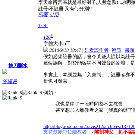
李天命留言區就是最好例子,人數急跌!!...擺
註冊/不註冊 又有何分別!!
回覆
引用
TOP
#
126
T
字體大小:
t
2010/9/18 18:47
|
只看該作者
|
翻譯
|
書面
假如必須註冊的話，會令某些人誤以為註冊
這個誤解，對於能容納不同聲音的論壇，是
抽刀斷水
事實上，本網並無「入會制」，註冊者亦不
冊也可發言。
管理員
例如：
我也是停了一段時間都不去教會
甚至想加入離教者之家（我真的辦了個
http://blog.roodo.com/travis212/archives/13712
支持鼓勵每位離教者
› 閹割神父 刻不容緩