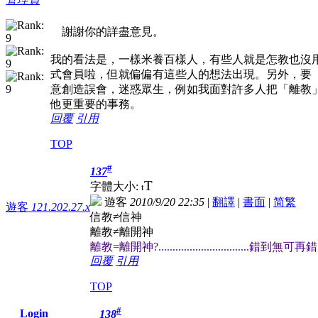
謝謝你的詳盡意見。
我的看法是，一樣米養百樣人，有些人就是怎教也沒
式會員啦，但就偏偏有這些人的想法出現。另外，要
意創造誤會，迷惑眾生，例如我面對許多人把「離教
他更重要的事務。
回覆
引用
TOP
#
137
T
字體大小:
t
遊客
2010/9/20 22:35
|
翻譯
|
書面
|
简
繁
遊客
121.202.27.x
信教≠信神
離教≠離開神
離教=離開神?................................錯到無可再錯
回覆
引用
TOP
#
Login
138