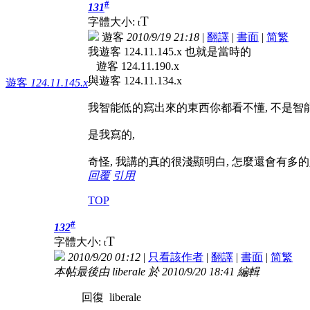
#
131
T
字體大小:
t
遊客
2010/9/19 21:18
|
翻譯
|
書面
|
简
繁
我遊客 124.11.145.x 也就是當時的
遊客 124.11.190.x
與遊客 124.11.134.x
遊客
124.11.145.x
我智能低的寫出來的東西你都看不懂, 不是智能
是我寫的,
奇怪, 我講的真的很淺顯明白, 怎麼還會有多
回覆
引用
TOP
#
132
T
字體大小:
t
2010/9/20 01:12
|
只看該作者
|
翻譯
|
書面
|
简
繁
本帖最後由 liberale 於 2010/9/20 18:41 編輯
回復 liberale