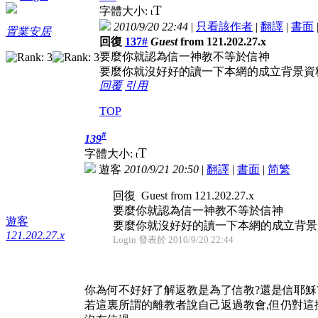
T
字體大小:
t
2010/9/20 22:44
|
只看該作者
|
翻譯
|
書面
置業安居
回復
137#
Guest
from 121.202.27.x
要麼你就認為信一神教不等於信神
要麼你就沒好好的讀一下本網的成立背景資
回覆
引用
TOP
#
139
T
字體大小:
t
遊客
2010/9/21 20:50
|
翻譯
|
書面
|
简
繁
回復 Guest from 121.202.27.x
要麼你就認為信一神教不等於信神
遊客
要麼你就沒好好的讀一下本網的成立背景資 
121.202.27.x
Login 發表於 2010/9/20 22:44
你為何不好好了解返教是為了信教?還是信耶穌
若這裏所謂的離教者說自己返過教會,但仍對這攪