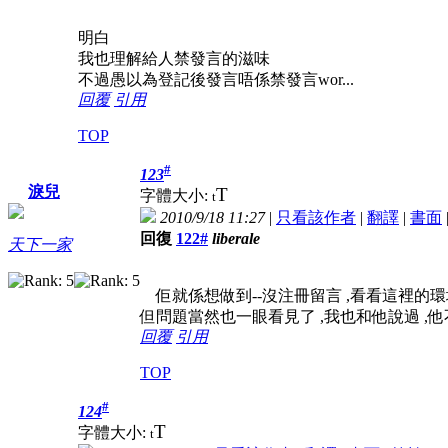
明白
我也理解給人禁發言的滋味
不過愚以為登記後發言唔係禁發言wor...
回覆
引用
TOP
#
123
淚兒
T
字體大小:
t
2010/9/18 11:27
|
只看該作者
|
翻譯
|
書面
回復
122#
liberale
天下一家
佢就係想做到--沒注冊留言 ,看看這裡的環
但問題當然也一眼看見了 ,我也和他說過 ,
回覆
引用
TOP
#
124
T
字體大小:
t