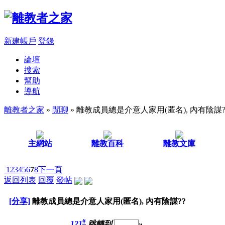
新建帳戶
登錄
論壇
搜索
幫助
導航
離教者之家
»
閒聊
» 離教成員總是介意人家用(匿名), 內有陰謀?
主網站
離教百科
離教文庫
1
2
3
4
5
6
7
8
下一頁
返回列表
回覆
發帖
[分享]
離教成員總是介意人家用(匿名), 內有陰謀??
#
121
跳轉到
»