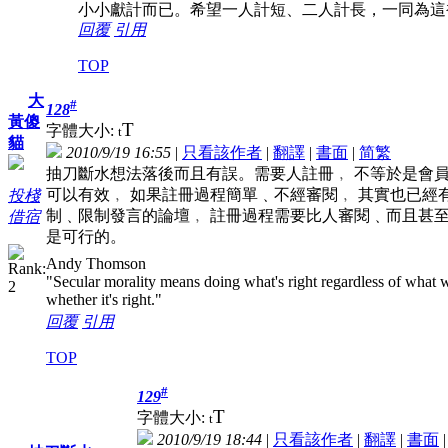
小小獻計而已。希望一人計短、二人計長，一同為這
回覆
引用
TOP
大
#
128
黃傻
T
字體大小:
t
貓
2010/9/19 16:55
|
只看該作者
|
翻譯
|
書面
|
简
繁
抽刀斷水想法落後而且有誤。需要人註冊﹐ 不等於是會
可以有效﹐ 如果註冊過程簡單﹑不經審閱﹐ 其實也已經
投棧
制﹑限制發言的論壇﹐ 註冊過程需要比人審閱﹑而且甚至
借宿
是可行的。
Andy Thomson
"Secular morality means doing what's right regardless of what w
whether it's right."
回覆
引用
TOP
#
129
T
字體大小:
t
2010/9/19 18:44
|
只看該作者
|
翻譯
|
書面