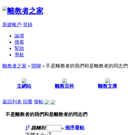
新建帳戶
登錄
論壇
搜索
幫助
導航
離教者之家
»
閒聊
» 不是離教者的我們和是離教者的同志們
主網站
離教百科
離教文庫
返回列表
回覆
發帖
不是離教者的我們和是離教者的同志們
#
1
跳轉到
»
倒序看帖
T
字體大小: