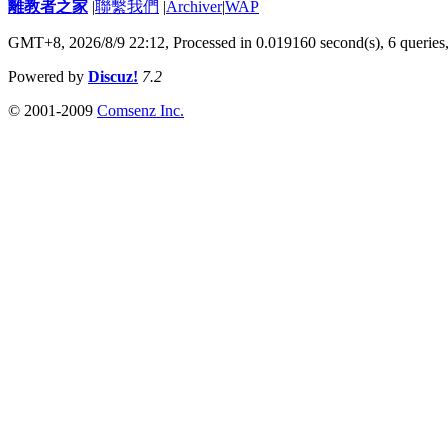
離教者之家
|
聯繫我們
|
Archiver
|
WAP
GMT+8, 2026/8/9 22:12,
Processed in 0.019160 second(s), 6 queries
Powered by
Discuz!
7.2
© 2001-2009
Comsenz Inc.