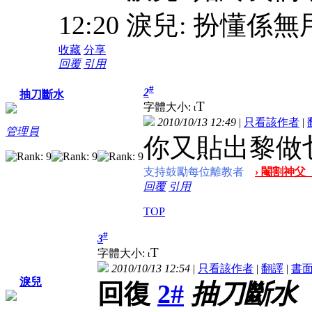
12:20 淚兒: 扮懂
收藏
分享
回覆
引用
#
2
抽刀斷水
T
字體大小:
t
2010/10/13 12:49
|
只看該作者
|
管理員
你又貼出黎做
支持鼓勵每位離教者
› 閹割神父
回覆
引用
TOP
#
3
T
字體大小:
t
2010/10/13 12:54
|
只看該作者
|
翻譯
|
書
淚兒
回復
2#
抽刀斷水