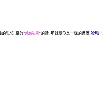
哈哈
的思想, 至於"
效(笑)果
"的話, 那就跟你是一樣的反應
!