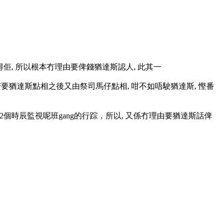
佢, 所以根本冇理由要俾錢猶達斯認人, 此其一
要猶達斯點相之後又由祭司馬仔點相, 咁不如唔駛猶達斯, 慳番
12個時辰監視呢班gang的行踪，所以, 又係冇理由要猶達斯話俾