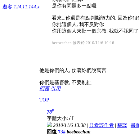
是你有問題多一點囉
遊客
124.11.144.x
看來...你還是有點判斷能力的, 因為你
你批這個人, 我不反對你
你用這個人來批一個宗教, 我就不認同了
beebeechan 發表於 2010/11/6 10:16
他是你們的人, 仗著妳們說寓言
你們是基督教, 不要亂扯
回覆
引用
TOP
#
78
T
字體大小:
t
2010/11/6 13:38
|
只看該作者
|
翻譯
|
書
回復
73#
beebeechan