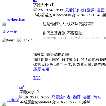
T
字體大小:
t
2010/11/6 19:39
|
只看該作者
|
翻譯
|
書面
本帖最後由 beebeechan 於 2010/11/6 19:40 
beebeechan
他是你們的人, 仗著妳們說寓言
天下一家
你們是基督教, 不要亂扯
Guest from 124.11.144.x 發表於 2010/11/6 14:4
我姓陳, 陳振聰也姓陳
我同佢是不同的, 難道龔女仕的遺產也有我
你把我和他說是同一道, 因為都姓陳, 是你的
回覆
引用
TOP
#
80
T
字體大小:
t
2010/11/6 16:55
|
只看該作者
|
翻譯
|
書面
|
简
繁
android
本帖最後由 android 於 2010/11/6 17:06 編輯