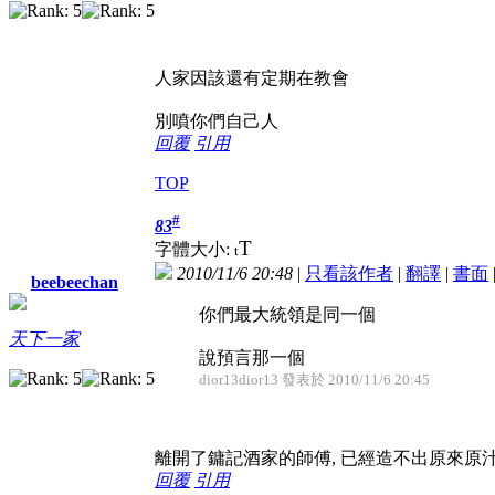
人家因該還有定期在教會
別噴你們自己人
回覆
引用
TOP
#
83
T
字體大小:
t
2010/11/6 20:48
|
只看該作者
|
翻譯
|
書面
beebeechan
你們最大統領是同一個
天下一家
說預言那一個
dior13dior13 發表於 2010/11/6 20:45
離開了鏞記酒家的師傅, 已經造不出原來原
回覆
引用