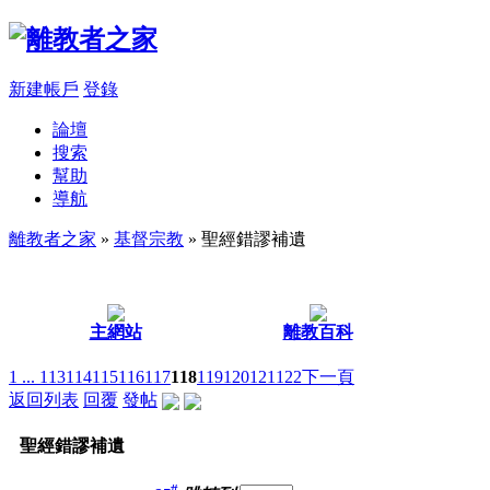
新建帳戶
登錄
論壇
搜索
幫助
導航
離教者之家
»
基督宗教
» 聖經錯謬補遺
主網站
離教百科
1 ...
113
114
115
116
117
118
119
120
121
122
下一頁
返回列表
回覆
發帖
聖經錯謬補遺
#