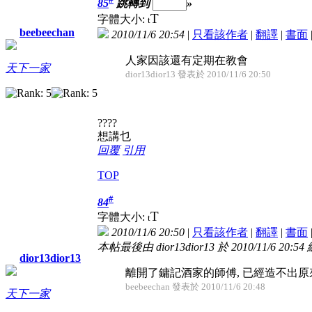
85
跳轉到
»
T
字體大小:
t
beebeechan
2010/11/6 20:54
|
只看該作者
|
翻譯
|
書面
人家因該還有定期在教會
天下一家
dior13dior13 發表於 2010/11/6 20:50
????
想講乜
回覆
引用
TOP
#
84
T
字體大小:
t
2010/11/6 20:50
|
只看該作者
|
翻譯
|
書面
本帖最後由 dior13dior13 於 2010/11/6 20:54
dior13dior13
離開了鏞記酒家的師傅, 已經造不出
beebeechan 發表於 2010/11/6 20:48
天下一家