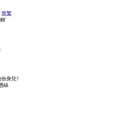
|
简
繁
編輯
0
的份身兒?
愚眛