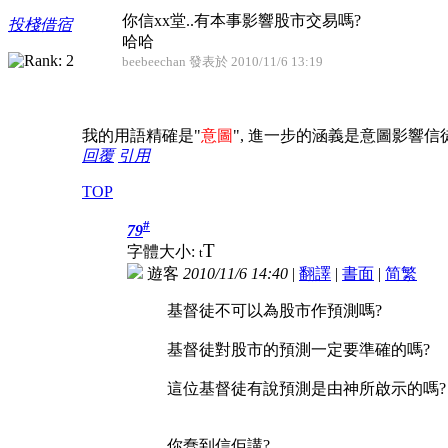
你信xx堂..有本事影響股市交易嗎?
投棧借宿
哈哈
beebeechan 發表於 2010/11/6 13:19
我的用語精確是"
意圖
", 進一步的涵義是意圖影響信徒
回覆
引用
TOP
#
79
T
字體大小:
t
遊客
2010/11/6 14:40
|
翻譯
|
書面
|
简
繁
基督徒不可以為股市作預測嗎?
基督徒對股市的預測一定要準確的嗎?
這位基督徒有說預測是由神所啟示的嗎?
你蠢到信佢講?