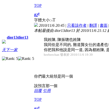
TOP
#
82
T
字體大小:
t
2010/11/6 20:45
|
只看該作者
|
翻譯
|
書面
本帖最後由 dior13dior13 於 2010/11/6 21:12
dior13dior13
我姓陳, 陳振聰也姓陳
我同佢是不同的, 難道龔女仕的遺產也
你把我和他說是同一道, 因為都姓陳, 
天下一家
beebeechan 發表於 2010/11/6 19:39
你們最大統領是同一個
說預言那一個
回覆
引用
TOP
#
81