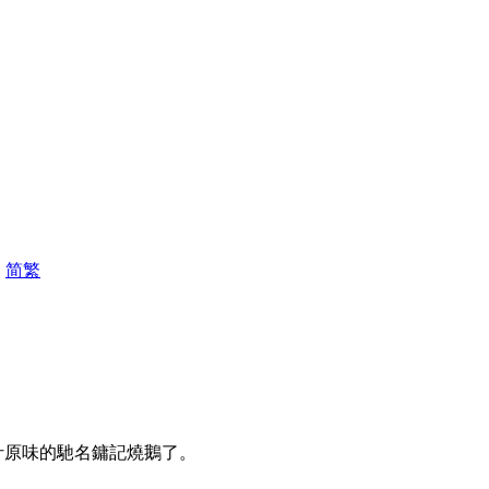
|
简
繁
汁原味的馳名鏞記燒鵝了。