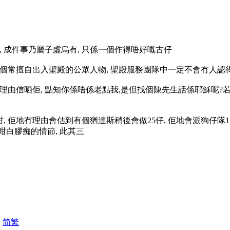
, 成件事乃屬子虛烏有, 只係一個作得唔好嘅古仔
個常擅自出入聖殿的公眾人物, 聖殿服務團隊中一定不會冇人認得
理由信晒佢, 點知你係唔係老點我,是但找個陳先生話係耶穌呢?若
咁, 佢地冇理由會估到有個猶達斯稍後會做25仔, 佢地會派狗仔隊
咁白膠痴的情節, 此其三
|
简
繁