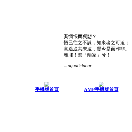
奚惆悵而獨悲？
悟已往之不諫，知來者之可追；
實迷途其未遠，覺今是而昨非。
離耶！歸「離家」兮！
-- aquaticlunar
手機版首頁
AMP手機版首頁