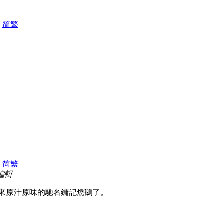
|
简
繁
|
简
繁
 編輯
原來原汁原味的馳名鏞記燒鵝了。