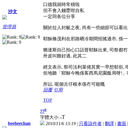
口德我就時常積啦
但不會入錢罋咁自私
沙文
一定同各位分享
管理員
關於拉人封艇之夜, 尚有一些細節可以看出
耶穌條茂利在邪路晒冷期間招搖過市, 係一
猶達斯自己拍心口話督耶穌出來, 司祭都冇
卅皮叫雞好過, 此其二
經文表示, 祭司法利菜佬其實一早想郁佢, 
佢地聽「耶穌今晚係客西馬尼園飯局呀!」
所以, 呢個古仔根本係冇可能嘅
回覆
引用
TOP
#
77
T
字體大小:
t
beebeechan
2010/11/6 13:19
|
只看該作者
|
翻譯
|
書面