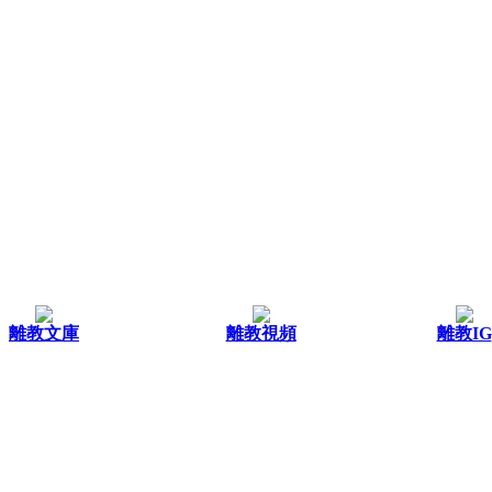
離教文庫
離教視頻
離教IG