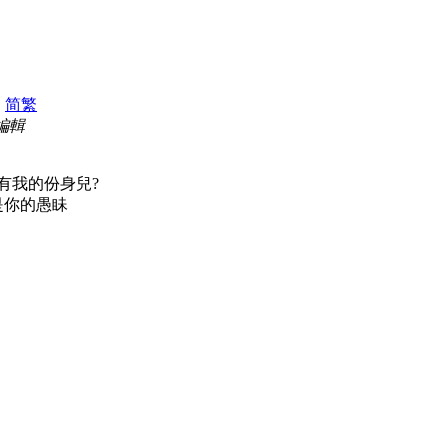
|
简
繁
 編輯
有我的份身兒?
是你的愚眛