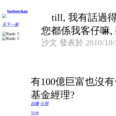
beebeechan
till, 我有話過
天下一家
您都係我客仔嘛, 
沙文 發表於 2010/10/2
有100億巨富也沒
基金經理?
回覆
引用
TOP