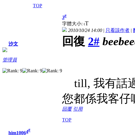
TOP
#
3
T
字體大小:
t
2010/10/24 14:00
|
只看該作者
|
回復
2#
beebe
沙文
管理員
till, 我有話
您都係我客仔嘛
回覆
引用
TOP
#
4
him1006