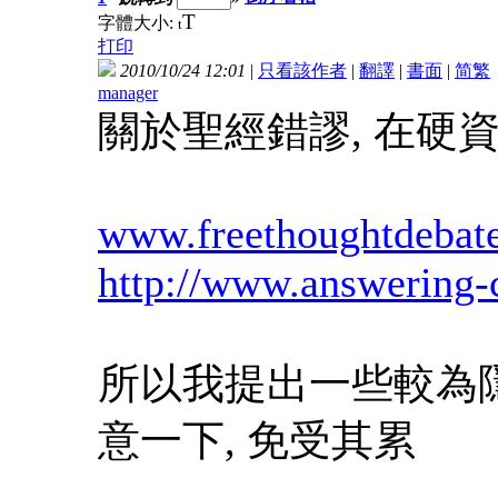
T
字體大小:
t
打印
2010/10/24 12:01
|
只看該作者
|
翻譯
|
書面
|
简
繁
manager
關於聖經錯謬, 在硬
www.freethoughtdebate
http://www.answering-c
所以我提出一些較為隱
意一下, 免受其累