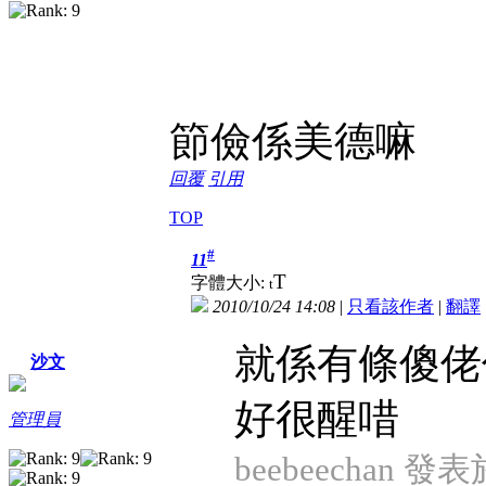
節儉係美德嘛
回覆
引用
TOP
#
11
T
字體大小:
t
2010/10/24 14:08
|
只看該作者
|
翻譯
就係有條傻佬
沙文
好很醒唶
管理員
beebeechan 發表於