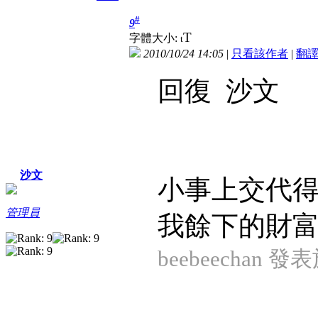
#
9
T
字體大小:
t
2010/10/24 14:05
|
只看該作者
|
翻
回復 沙文
沙文
小事上交代得
管理員
我餘下的財富不
beebeechan 發表於