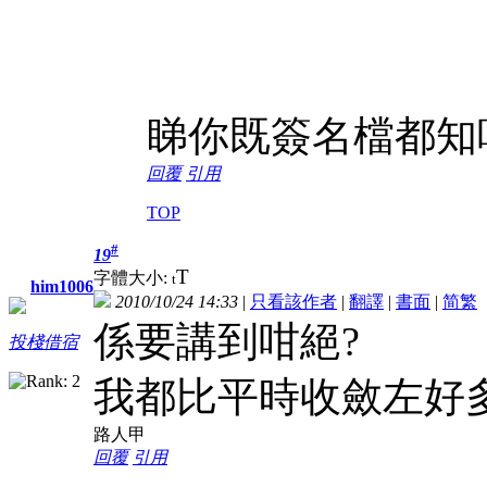
睇你既簽名檔都知
回覆
引用
TOP
#
19
T
字體大小:
t
him1006
2010/10/24 14:33
|
只看該作者
|
翻譯
|
書面
|
简
繁
係要講到咁絕?
投棧借宿
我都比平時收斂左好
路人甲
回覆
引用