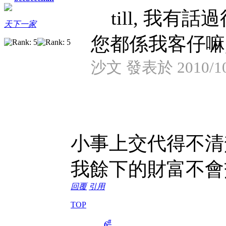
till, 我有話過
天下一家
您都係我客仔嘛, 
沙文 發表於 2010/10/
小事上交代得不清
我餘下的財富不會
回覆
引用
TOP
#
6