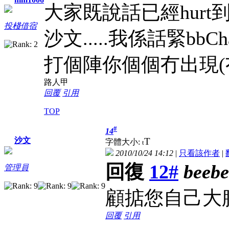
大家既說話已經hurt
投棧借宿
沙文.....我係話緊bbCh
打個陣你個個冇出現(
路人甲
回覆
引用
TOP
#
14
T
沙文
字體大小:
t
2010/10/24 14:12
|
只看該作者
|
回復
12#
beeb
管理員
顧掂您自己大
回覆
引用