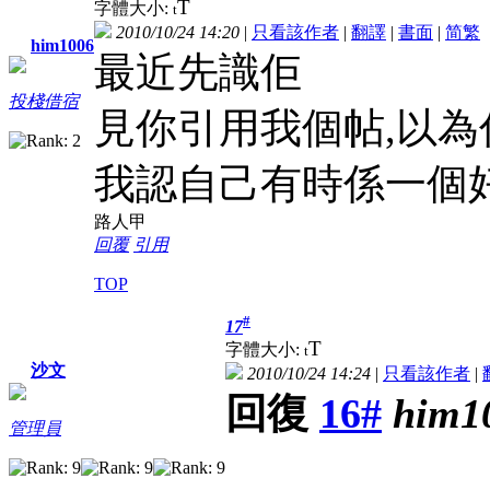
T
字體大小:
t
2010/10/24 14:20
|
只看該作者
|
翻譯
|
書面
|
简
繁
him1006
最近先識佢
投棧借宿
見你引用我個帖,以為
我認自己有時係一個好
路人甲
回覆
引用
TOP
#
17
T
字體大小:
t
沙文
2010/10/24 14:24
|
只看該作者
|
回復
16#
him1
管理員