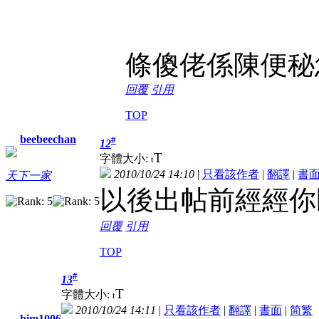
條傻佬係陳便秘
回覆
引用
TOP
beebeechan
#
12
T
字體大小:
t
2010/10/24 14:10
|
只看該作者
|
翻譯
|
書
天下一家
以後出帖前經經你
回覆
引用
TOP
#
13
T
字體大小:
t
2010/10/24 14:11
|
只看該作者
|
翻譯
|
書面
|
简
繁
him1006