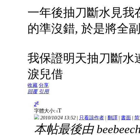
一年後抽刀斷水見我在
的準沒錯, 於是將全副
我保證明天抽刀斷水
淚兒借
收藏
分享
回覆
引用
#
2
T
字體大小:
t
2010/10/24 13:52
|
只看該作者
|
翻譯
|
書面
|
简
本帖最後由 beebeechan