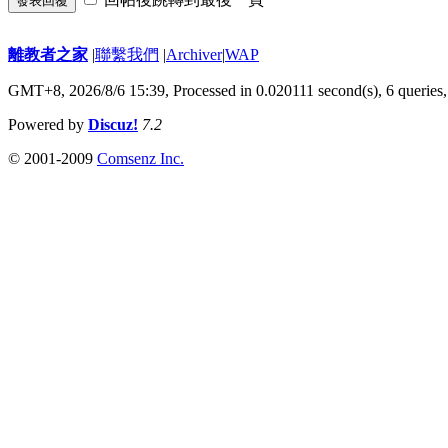
發表回覆
離教者之家
|
聯繫我們
|
Archiver
|
WAP
GMT+8, 2026/8/6 15:39,
Processed in 0.020111 second(s), 6 queries
Powered by
Discuz!
7.2
© 2001-2009
Comsenz Inc.