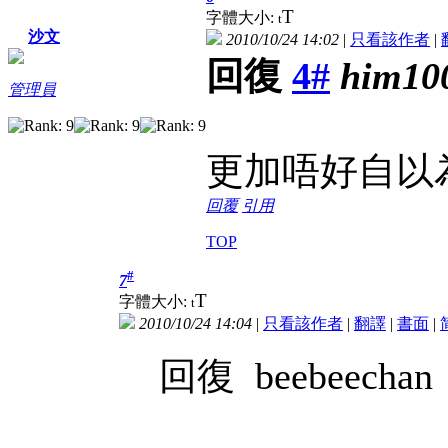
T
字體大小:
t
沙文
2010/10/24 14:02
|
只看該作者
|
回復
4#
him10
管理員
更加唔好自以
回覆
引用
TOP
#
7
T
字體大小:
t
2010/10/24 14:04
|
只看該作者
|
翻譯
|
書面
|
回復 beebeechan