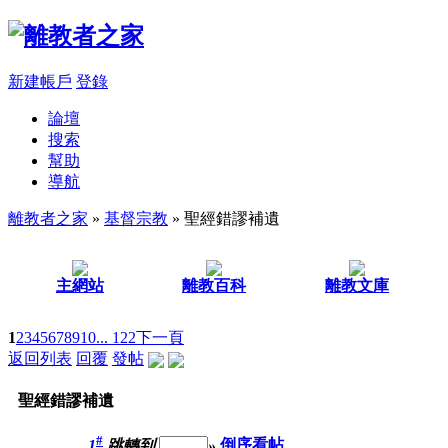
新建帳戶
登錄
論壇
搜索
幫助
導航
離教者之家
»
基督宗教
» 聖經錯謬補遺
主網站
離教百科
離教文庫
1
2
3
4
5
6
7
8
9
10
... 122
下一頁
返回列表
回覆
發帖
聖經錯謬補遺
#
1
跳轉到
»
倒序看帖