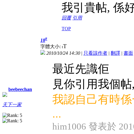
我引貴帖, 係
回覆
引用
TOP
#
18
T
字體大小:
t
2010/10/24 14:30
|
只看該作者
|
翻譯
|
書面
最近先識佢
見你引用我個帖
beebeechan
我認自己有時係
天下一家
...
him1006 發表於 2010/