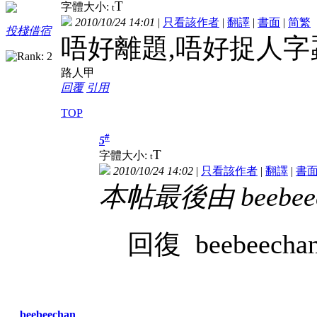
T
字體大小:
t
2010/10/24 14:01
|
只看該作者
|
翻譯
|
書面
|
简
繁
投棧借宿
唔好離題,唔好捉人字
路人甲
回覆
引用
TOP
#
5
T
字體大小:
t
2010/10/24 14:02
|
只看該作者
|
翻譯
|
書
本帖最後由 beebeech
回復 beebeecha
beebeechan