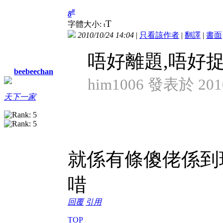
#
8
T
字體大小:
t
2010/10/24 14:04
|
只看該作者
|
翻譯
|
書面
唔好離題,唔好
beebeechan
him1006 發表於 2010
天下一家
就係有條傻佬係到
唶
回覆
引用
TOP