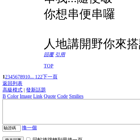
你想串便串囉
人地講開野你來搭訕
回覆
引用
TOP
1
2
3
4
5
6
7
8
9
10
... 122
下一頁
返回列表
高級模式
|
發新話題
B
Color
Image
Link
Quote
Code
Smilies
換一個
回帖後跳轉到最後一頁