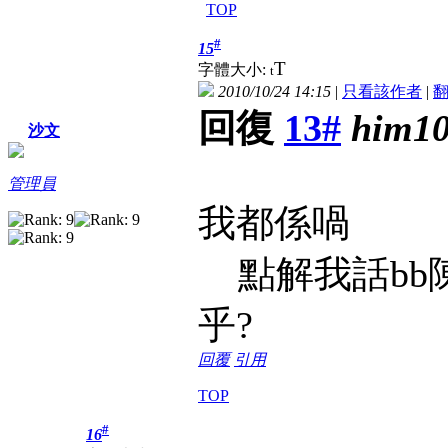
TOP
#
15
T
字體大小:
t
2010/10/24 14:15
|
只看該作者
|
回復
13#
him1
沙文
管理員
我都係喎
點解我話bb陳,
乎?
回覆
引用
TOP
#
16