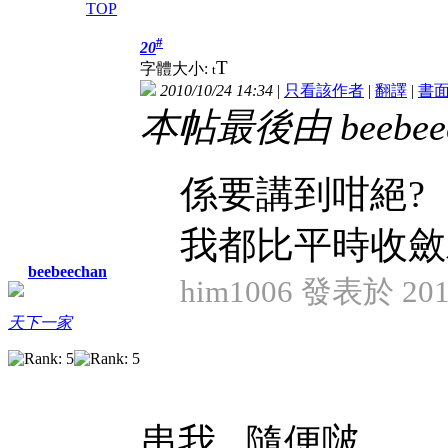
TOP
#
20
T
字體大小:
t
2010/10/24 14:34
|
只看該作者
|
翻譯
|
書
本帖最後由 beebeech
係要講到咁絕?
我都比平時收斂
beebeechan
him1006 發表於 2010
天下一家
串我...隨便啵