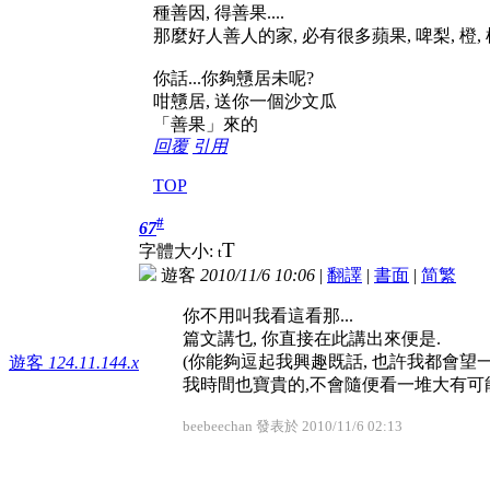
種善因, 得善果....
那麼好人善人的家, 必有很多蘋果, 啤梨, 橙, 柿,
你話...你夠戇居未呢?
咁戇居, 送你一個沙文瓜
「善果」來的
回覆
引用
TOP
#
67
T
字體大小:
t
遊客
2010/11/6 10:06
|
翻譯
|
書面
|
简
繁
你不用叫我看這看那...
篇文講乜, 你直接在此講出來便是.
(你能夠逗起我興趣既話, 也許我都會望一下.
遊客
124.11.144.x
我時間也寶貴的,不會隨便看一堆大有可
beebeechan 發表於 2010/11/6 02:13