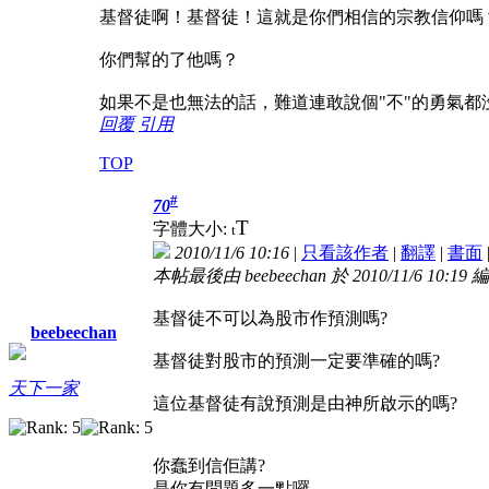
基督徒啊！基督徒！這就是你們相信的宗教信仰嗎
你們幫的了他嗎？
如果不是也無法的話，難道連敢說個"不"的勇氣都
回覆
引用
TOP
#
70
T
字體大小:
t
2010/11/6 10:16
|
只看該作者
|
翻譯
|
書面
本帖最後由 beebeechan 於 2010/11/6 10:19 
基督徒不可以為股市作預測嗎?
beebeechan
基督徒對股市的預測一定要準確的嗎?
天下一家
這位基督徒有說預測是由神所啟示的嗎?
你蠢到信佢講?
是你有問題多一點囉