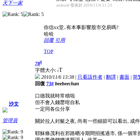
天下一家
android 發表於 2010/11/6 11:23
你信xx堂..有本事影響股市交易嗎?
哈哈
回覆
引用
TOP
#
78
T
字體大小:
t
2010/11/6 13:38
|
只看該作者
|
翻譯
|
書面
|
简
回復
73#
beebeechan
口德我就時常積啦
但不會入錢罋咁自私
沙文
一定同各位分享
管理員
關於拉人封艇之夜, 尚有一些細節可以看出, 成
耶穌條茂利在邪路晒冷期間招搖過市, 係一個常
理由要俾錢猶達斯認人, 此其一