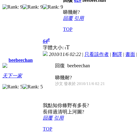
回復
62#
beebeechan
睇幾耐?
回覆
引用
TOP
#
64
T
字體大小:
t
2010/11/6 02:22
|
只看該作者
|
翻譯
|
書面
beebeechan
回復 beebeechan
天下一家
睇幾耐?
沙文 發表於 2010/11/6 02:21
我點知你條野有多長?
長得過清明上河圖?
回覆
引用
TOP