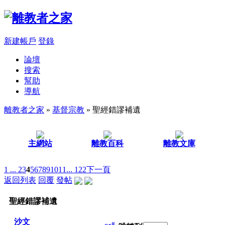
新建帳戶
登錄
論壇
搜索
幫助
導航
離教者之家
»
基督宗教
» 聖經錯謬補遺
主網站
離教百科
離教文庫
1 ...
2
3
4
5
6
7
8
9
10
11
... 122
下一頁
返回列表
回覆
發帖
聖經錯謬補遺
沙文
#