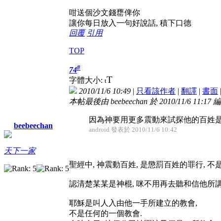
咁送個沙文錢罋俾你
讓你每日放入一句好說話, 積下口德
回覆
引用
TOP
#
74
T
字體大小:
t
2010/11/6 10:49
|
只看該作者
|
翻譯
|
書面
本帖最後由 beebeechan 於 2010/11/6 11:17 
因為神要用更多震動來試探他的百姓是
beebeechan
android 發表於 2010/11/6 10:42
天下一家
聖經中, 神震動百姓, 是懲罰百姓的罪行, 不
認清楚某某是神棍, 咪不用再去聽和信他所講
耶穌是叫人入由他一手所建立的教會,
不是任何的一個教會.