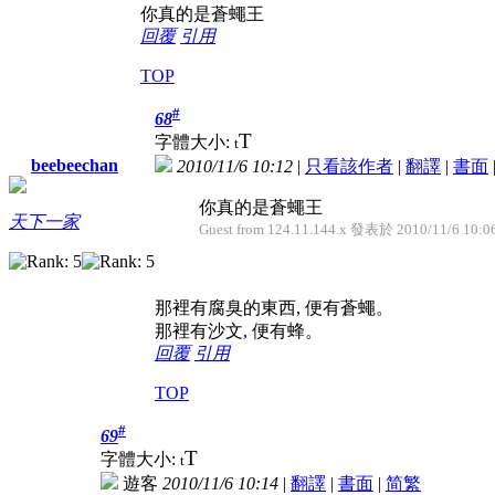
你真的是蒼蠅王
回覆
引用
TOP
#
68
T
字體大小:
t
beebeechan
2010/11/6 10:12
|
只看該作者
|
翻譯
|
書面
你真的是蒼蠅王
天下一家
Guest from 124.11.144.x 發表於 2010/11/6 10:0
那裡有腐臭的東西, 便有蒼蠅。
那裡有沙文, 便有蜂。
回覆
引用
TOP
#
69
T
字體大小:
t
遊客
2010/11/6 10:14
|
翻譯
|
書面
|
简
繁