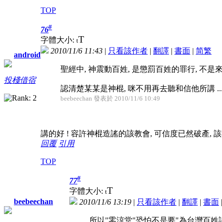
TOP
#
76
T
字體大小:
t
2010/11/6 11:43
|
只看該作者
|
翻譯
|
書面
|
简
繁
android
聖經中, 神震動百姓, 是懲罰百姓的罪行, 不是
投棧借宿
認清楚某某是神棍, 咪不用再去聽和信他所講 ..
beebeechan 發表於 2010/11/6 10:49
講的好 ! 容許神棍造謠的該教會, 可信度已然破產, 該教
回覆
引用
TOP
#
77
T
字體大小:
t
beebeechan
2010/11/6 13:19
|
只看該作者
|
翻譯
|
書面
所以"零涼堂"恐怕不是要"為台灣百姓認