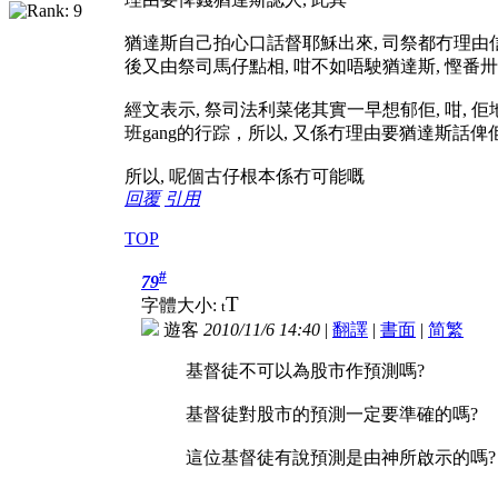
猶達斯自己拍心口話督耶穌出來, 司祭都冇理由
後又由祭司馬仔點相, 咁不如唔駛猶達斯, 慳番卅
經文表示, 祭司法利菜佬其實一早想郁佢, 咁, 
班gang的行踪，所以, 又係冇理由要猶達斯話
所以, 呢個古仔根本係冇可能嘅
回覆
引用
TOP
#
79
T
字體大小:
t
遊客
2010/11/6 14:40
|
翻譯
|
書面
|
简
繁
基督徒不可以為股市作預測嗎?
基督徒對股市的預測一定要準確的嗎?
這位基督徒有說預測是由神所啟示的嗎?