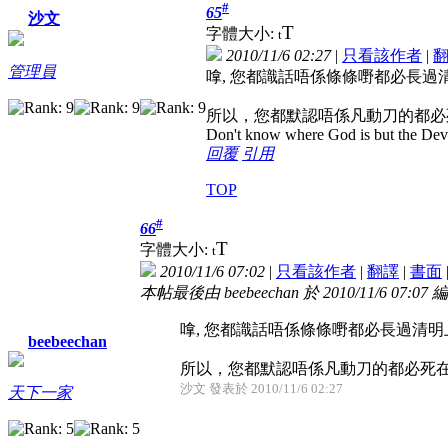
#
65
沙文
T
字體大小:
t
2010/11/6 02:27
|
只看該作者
|
管理員
嗱, 您都識話唔係條條嘢都必長過
所以，您都默認唔係凡動刀的都必
Don't know where God is but the Devil 
回覆
引用
TOP
#
66
T
字體大小:
t
2010/11/6 07:02
|
只看該作者
|
翻譯
|
書面
本帖最後由 beebeechan 於 2010/11/6 07:07 
嗱, 您都識話唔係條條嘢都必長過清明
beebeechan
所以，您都默認唔係凡動刀的都必死在刀下
沙文 發表於 2010/11/6 02:27
天下一家