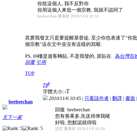
你批這個人, 我不反對你
你用這個人來批一個宗教, 我就不認同了
beebeechan 發表於 2010/11/6 10:16
其實我發文只是要提醒基督徒, 至少你也表達了"你批這
個宗教"這在文中並沒有這樣的寫喔.
PS. 69樓是遊客轉貼, 不是我發的, 原貼在
為台灣百
回覆
引用
TOP
#
73
T
字體大小:
t
2010/11/6 10:45
|
只看該作者
|
翻譯
|
書面
beebeechan
回復 beebeechan
您有善果多,先送得俾我啫
天下一家
好啦, 您默認就得啦
沙文 發表於 2010/11/6 10:24