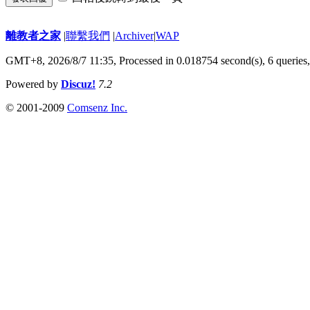
離教者之家
|
聯繫我們
|
Archiver
|
WAP
GMT+8, 2026/8/7 11:35,
Processed in 0.018754 second(s), 6 queries
Powered by
Discuz!
7.2
© 2001-2009
Comsenz Inc.