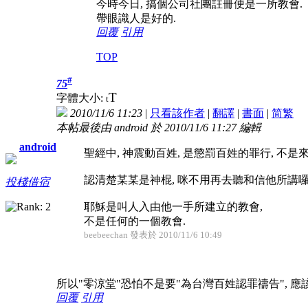
今時今日, 搞個公司社團註冊便是一所教會.
帶眼識人是好的.
回覆
引用
TOP
#
75
T
字體大小:
t
2010/11/6 11:23
|
只看該作者
|
翻譯
|
書面
|
简
繁
本帖最後由 android 於 2010/11/6 11:27 編輯
android
聖經中, 神震動百姓, 是懲罰百姓的罪行, 不是
認清楚某某是神棍, 咪不用再去聽和信他所講囉
投棧借宿
耶穌是叫人入由他一手所建立的教會,
不是任何的一個教會.
beebeechan 發表於 2010/11/6 10:49
所以"零涼堂"恐怕不是要"為台灣百姓認罪禱告", 應
回覆
引用