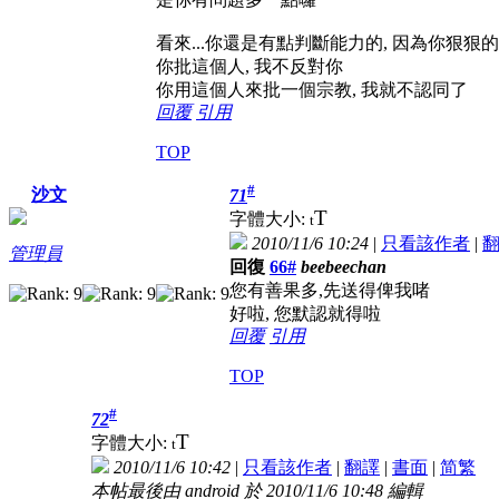
看來...你還是有點判斷能力的, 因為你狠狠
你批這個人, 我不反對你
你用這個人來批一個宗教, 我就不認同了
回覆
引用
TOP
#
沙文
71
T
字體大小:
t
2010/11/6 10:24
|
只看該作者
|
管理員
回復
66#
beebeechan
您有善果多,先送得俾我啫
好啦, 您默認就得啦
回覆
引用
TOP
#
72
T
字體大小:
t
2010/11/6 10:42
|
只看該作者
|
翻譯
|
書面
|
简
繁
本帖最後由 android 於 2010/11/6 10:48 編輯