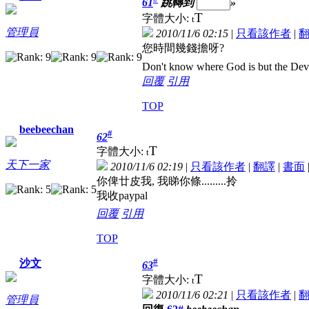
61
跳轉到
»
T
字體大小:
t
管理員
2010/11/6 02:15
|
只看該作者
|
您時間幾錢擔呀?
Don't know where God is but the Devil 
回覆
引用
TOP
beebeechan
#
62
T
字體大小:
t
天下一家
2010/11/6 02:19
|
只看該作者
|
翻譯
|
書面
你俾廿皮我, 我睇你條.........拎
我收paypal
回覆
引用
TOP
#
沙文
63
T
字體大小:
t
2010/11/6 02:21
|
只看該作者
|
管理員