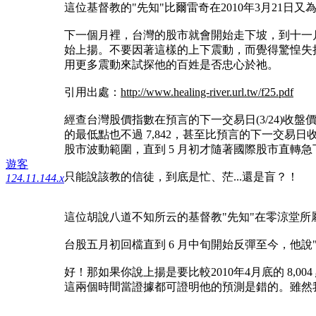
這位基督教的"先知"比爾雷奇在2010年3月21日又
下一個月裡，台灣的股市就會開始走下坡，到十一
始上揚。不要因著這樣的上下震動，而覺得驚惶失
用更多震動來試探他的百姓是否忠心於祂。
引用出處：
http://www.healing-river.url.tw/f25.pdf
經查台灣股價指數在預言的下一交易日(3/24)收盤價 7,812，
的最低點也不過 7,842，甚至比預言的下一交易日收盤價還
股市波動範圍，直到 5 月初才隨著國際股市直轉急
遊客
只能說該教的信徒，到底是忙、茫...還是盲？！
124.11.144.x
這位胡說八道不知所云的基督教"先知"在零涼堂
台股五月初回檔直到 6 月中旬開始反彈至今，他
好！那如果你說上揚是要比較2010年4月底的 8,004 點
這兩個時間當證據都可證明他的預測是錯的。雖然