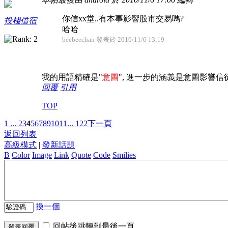
你信xx堂..有本事影響股市交易嗎?
投棧借宿
哈哈
beebeechan 發表於 2010/11/6 13:19
我的用語精確是"
意圖
", 進一步的涵義是意圖影響信徒
回覆
引用
TOP
1 ...
2
3
4
5
6
7
8
9
10
11
... 122
下一頁
返回列表
高級模式
|
發新話題
B
Color
Image
Link
Quote
Code
Smilies
換一個
回帖後跳轉到最後一頁
發表回覆