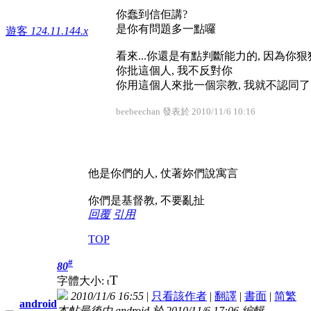
你蠢到信佢講?
是你有問題多一點囉
遊客
124.11.144.x
看來...你還是有點判斷能力的, 因為你
你批這個人, 我不反對你
你用這個人來批一個宗教, 我就不認同了
beebeechan 發表於 2010/11/6 10:16
他是你們的人, 仗著妳們說寓言
你們是基督教, 不要亂扯
回覆
引用
TOP
#
80
T
字體大小:
t
2010/11/6 16:55
|
只看該作者
|
翻譯
|
書面
|
简
繁
android
本帖最後由 android 於 2010/11/6 17:06 編輯