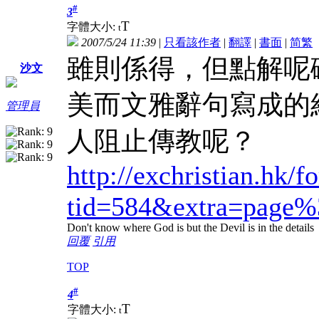
#
3
T
字體大小:
t
2007/5/24 11:39
|
只看該作者
|
翻譯
|
書面
|
简
繁
雖則係得，但點解呢
沙文
美而文雅辭句寫成的
管理員
人阻止傳教呢？
http://exchristian.hk/
tid=584&extra=page
Don't know where God is but the Devil is in the details
回覆
引用
TOP
#
4
T
字體大小:
t