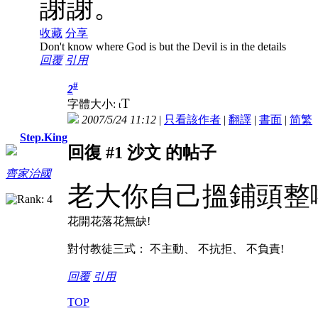
謝謝。
收藏
分享
Don't know where God is but the Devil is in the details
回覆
引用
#
2
T
字體大小:
t
2007/5/24 11:12
|
只看該作者
|
翻譯
|
書面
|
简
繁
Step.King
回復 #1 沙文 的帖子
齊家治國
老大你自己搵鋪頭整
花開花落花無缺!
對付教徒三式： 不主動、 不抗拒、 不負責!
回覆
引用
TOP