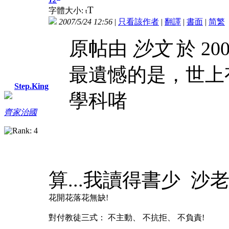
T
字體大小:
t
2007/5/24 12:56
|
只看該作者
|
翻譯
|
書面
|
简
繁
原帖由
沙文
於 200
最遺憾的是，世上有comp
Step.King
學科啫
齊家治國
算...我讀得書少 沙
花開花落花無缺!
對付教徒三式： 不主動、 不抗拒、 不負責!