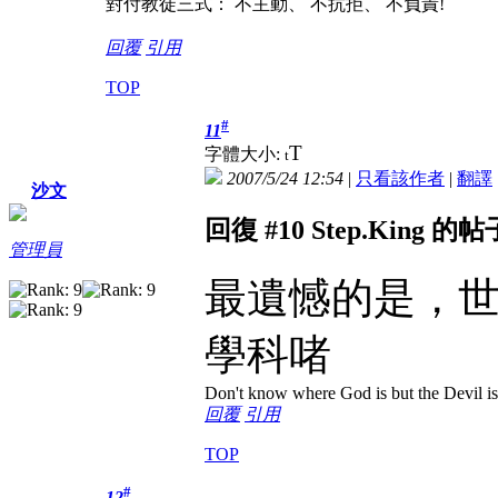
對付教徒三式： 不主動、 不抗拒、 不負責!
回覆
引用
TOP
#
11
T
字體大小:
t
2007/5/24 12:54
|
只看該作者
|
翻譯
沙文
回復 #10 Step.King 的帖
管理員
最遺憾的是，世上有co
學科啫
Don't know where God is but the Devil is 
回覆
引用
TOP
#
12