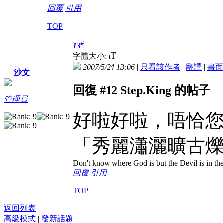
回覆
引用
TOP
#
13
T
字體大小:
t
2007/5/24 13:06
|
只看該作者
|
翻譯
|
書面
沙文
回復 #12 Step.King 的帖子
管理員
好啦好啦，唔恰
「秀麗瀟灑曠古
Don't know where God is but the Devil is in the
回覆
引用
TOP
返回列表
高級模式
|
發新話題