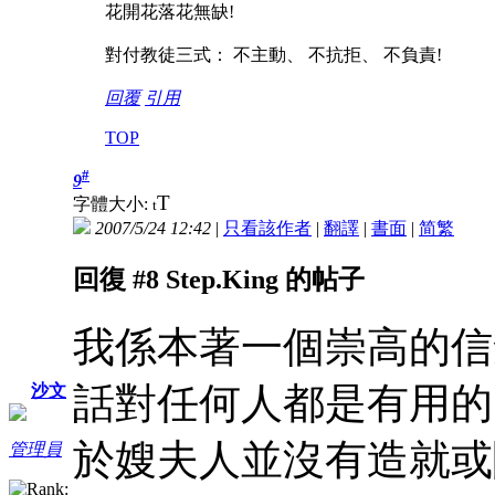
花開花落花無缺!
對付教徒三式： 不主動、 不抗拒、 不負責!
回覆
引用
TOP
#
9
T
字體大小:
t
2007/5/24 12:42
|
只看該作者
|
翻譯
|
書面
|
简
繁
回復 #8 Step.King 的帖子
我係本著一個崇高的信
話對任何人都是有用的
沙文
於嫂夫人並沒有造就或
管理員