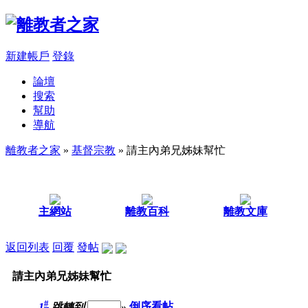
新建帳戶
登錄
論壇
搜索
幫助
導航
離教者之家
»
基督宗教
» 請主內弟兄姊妹幫忙
主網站
離教百科
離教文庫
返回列表
回覆
發帖
請主內弟兄姊妹幫忙
#
1
跳轉到
»
倒序看帖