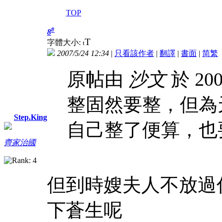
TOP
#
8
T
字體大小:
t
2007/5/24 12:34
|
只看該作者
|
翻譯
|
書面
|
简
繁
原帖由
沙文
於 200
整固然要整，但為
Step.King
自己整了便算，也
齊家治國
但到時嫂夫人不放過
下蒼生呢