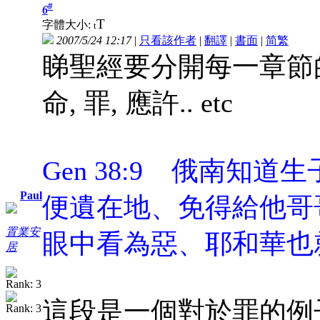
#
6
T
字體大小:
t
2007/5/24 12:17
|
只看該作者
|
翻譯
|
書面
|
简
繁
睇聖經要分開每一章節
命, 罪, 應許.. etc
Gen 38:9 俄南知
Paul
便遺在地、免得給他哥
置業安
眼中看為惡、耶和華也
居
這段是一個對於罪的例子