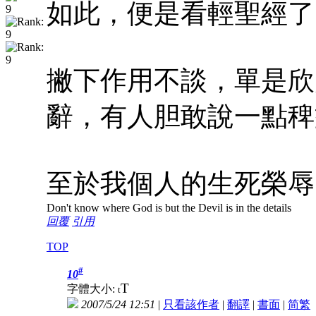
如此，便是看輕聖經了
撇下作用不談，單是欣
辭，有人胆敢說一點稗
至於我個人的生死榮辱
Don't know where God is but the Devil is in the details
回覆
引用
TOP
#
10
T
字體大小:
t
2007/5/24 12:51
|
只看該作者
|
翻譯
|
書面
|
简
繁