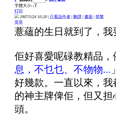
T
字體大小:
t
打印
2007/5/24 10:20
|
只看該作者
|
翻譯
|
書面
|
简
繁
哥哥
薏蘊的生日就到了，我
佢好喜愛呢碌教精品，
息，不乜乜、不物物...
好幾款。一直以來，我
的神主牌俾佢，但又担
頭。