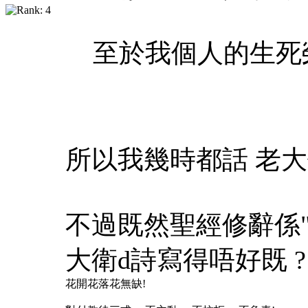
至於我個人的生死
所以我幾時都話 老
不過既然聖經修辭係
大衛d詩寫得唔好既 ?
花開花落花無缺!