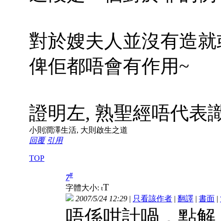
對於嫂夫人並沒有造就
俾佢都唔會有作用~
證明左, 熟聖經唔代表
小則潤澤生活, 大則啟生之道
回覆
引用
TOP
#
7
T
字體大小:
t
2007/5/24 12:29
|
只看該作者
|
翻譯
|
書面
|
唔係咁計喎，
點解