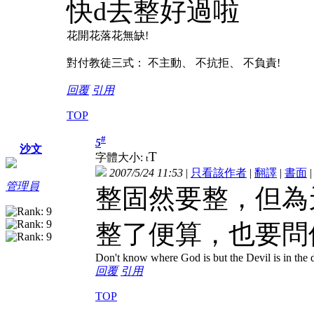
快d去整好過啦
花開花落花無缺!
對付教徒三式： 不主動、 不抗拒、 不負責!
回覆
引用
TOP
#
5
沙文
T
字體大小:
t
2007/5/24 11:53
|
只看該作者
|
翻譯
|
書面
管理員
整固然要整，但為
整了便算，也要問
Don't know where God is but the Devil is in the d
回覆
引用
TOP