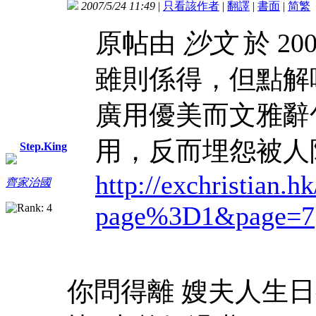
2007/5/24 11:49
|
只看該作者
|
翻譯
|
書面
|
简
繁
原帖由
沙文
於 200
雖則係得，但點解
廣用優美而文雅辭
用，反而埋怨被人
Step.King
http://exchristian.h
齊家治國
page%3D1&page=7
你問得離 嫂夫人生