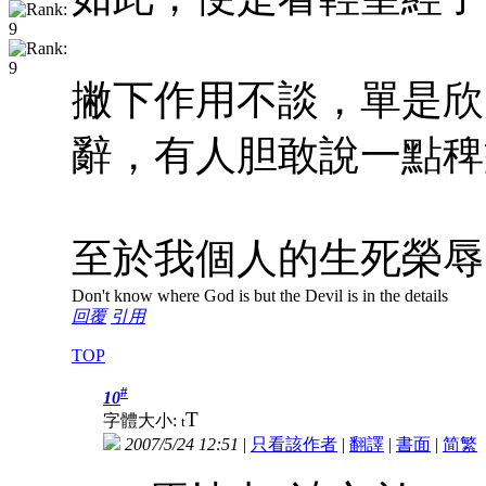
撇下作用不談，單是欣
辭，有人胆敢說一點稗
至於我個人的生死榮辱
Don't know where God is but the Devil is in the details
回覆
引用
TOP
#
10
T
字體大小:
t
2007/5/24 12:51
|
只看該作者
|
翻譯
|
書面
|
简
繁