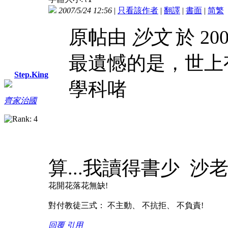
2007/5/24 12:56
|
只看該作者
|
翻譯
|
書面
|
简
繁
原帖由
沙文
於 200
最遺憾的是，世上有comp
Step.King
學科啫
齊家治國
算...我讀得書少 沙
花開花落花無缺!
對付教徒三式： 不主動、 不抗拒、 不負責!
回覆
引用