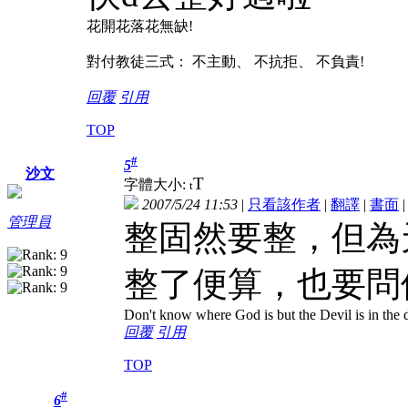
花開花落花無缺!
對付教徒三式： 不主動、 不抗拒、 不負責!
回覆
引用
TOP
#
5
沙文
T
字體大小:
t
2007/5/24 11:53
|
只看該作者
|
翻譯
|
書面
管理員
整固然要整，但為
整了便算，也要問
Don't know where God is but the Devil is in the d
回覆
引用
TOP
#
6