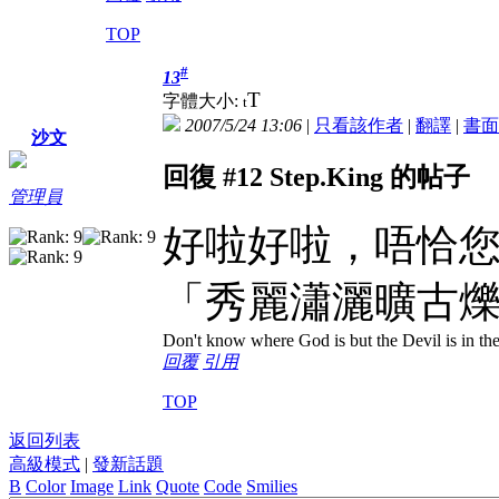
TOP
#
13
T
字體大小:
t
2007/5/24 13:06
|
只看該作者
|
翻譯
|
書面
沙文
回復 #12 Step.King 的帖子
管理員
好啦好啦，唔恰
「秀麗瀟灑曠古
Don't know where God is but the Devil is in the
回覆
引用
TOP
返回列表
高級模式
|
發新話題
B
Color
Image
Link
Quote
Code
Smilies