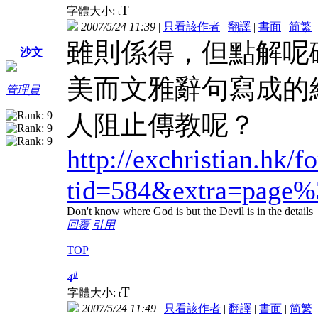
T
字體大小:
t
2007/5/24 11:39
|
只看該作者
|
翻譯
|
書面
|
简
繁
雖則係得，但點解呢
沙文
美而文雅辭句寫成的
管理員
人阻止傳教呢？
http://exchristian.hk/
tid=584&extra=page
Don't know where God is but the Devil is in the details
回覆
引用
TOP
#
4
T
字體大小:
t
2007/5/24 11:49
|
只看該作者
|
翻譯
|
書面
|
简
繁