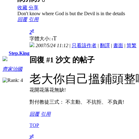
收藏
分享
Don't know where God is but the Devil is in the details
回覆
引用
#
2
T
字體大小:
t
2007/5/24 11:12
|
只看該作者
|
翻譯
|
書面
|
简
繁
Step.King
回復 #1 沙文 的帖子
齊家治國
老大你自己搵鋪頭整
花開花落花無缺!
對付教徒三式： 不主動、 不抗拒、 不負責!
回覆
引用
TOP
#
3