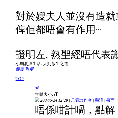
對於嫂夫人並沒有造就
俾佢都唔會有作用~
證明左, 熟聖經唔代表
小則潤澤生活, 大則啟生之道
回覆
引用
TOP
#
7
T
字體大小:
t
2007/5/24 12:29
|
只看該作者
|
翻譯
|
書面
|
唔係咁計喎，
點解