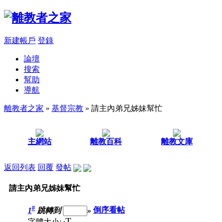
新建帳戶
登錄
論壇
搜索
幫助
導航
離教者之家
»
基督宗教
» 請主內弟兄姊妹幫忙
主網站
離教百科
離教文庫
返回列表
回覆
發帖
請主內弟兄姊妹幫忙
#
1
跳轉到
»
倒序看帖
T
字體大小: