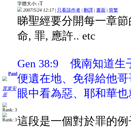
T
字體大小:
t
2007/5/24 12:17
|
只看該作者
|
翻譯
|
書面
|
简
繁
睇聖經要分開每一章節
命, 罪, 應許.. etc
Gen 38:9 俄南知
Paul
便遺在地、免得給他哥
置業安
眼中看為惡、耶和華也
居
這段是一個對於罪的例子