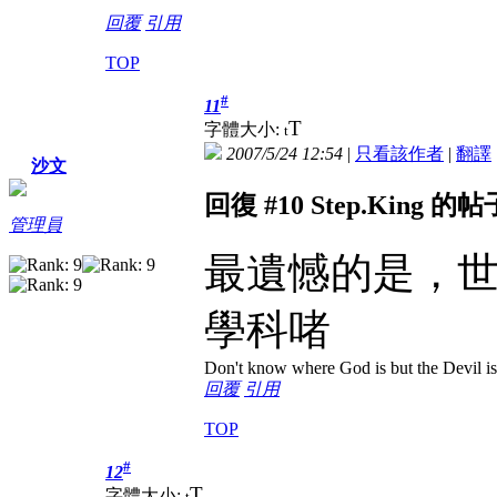
回覆
引用
TOP
#
11
T
字體大小:
t
2007/5/24 12:54
|
只看該作者
|
翻譯
沙文
回復 #10 Step.King 的帖
管理員
最遺憾的是，世上有co
學科啫
Don't know where God is but the Devil is 
回覆
引用
TOP
#
12
T
字體大小:
t