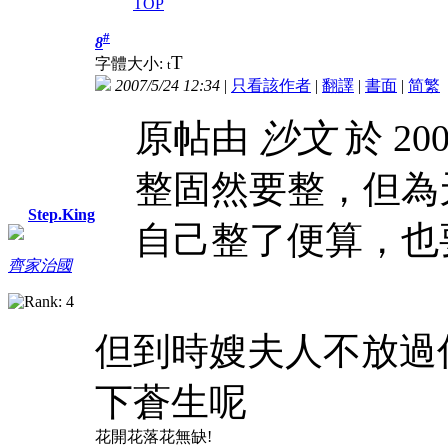
TOP
#
8
T
字體大小:
t
2007/5/24 12:34
|
只看該作者
|
翻譯
|
書面
|
简
繁
原帖由
沙文
於 200
整固然要整，但為
Step.King
自己整了便算，也
齊家治國
但到時嫂夫人不放過
下蒼生呢
花開花落花無缺!