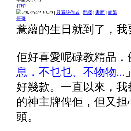
t
打印
2007/5/24 10:20
|
只看該作者
|
翻譯
|
書面
|
简
繁
哥哥
薏蘊的生日就到了，我
佢好喜愛呢碌教精品，
息，不乜乜、不物物...
好幾款。一直以來，我
的神主牌俾佢，但又担
頭。