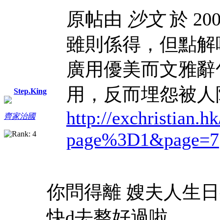
原帖由
沙文
於 200
雖則係得，但點解
廣用優美而文雅辭
用，反而埋怨被人
Step.King
http://exchristian.h
齊家治國
page%3D1&page=7
你問得離 嫂夫人生
快d去整好過啦