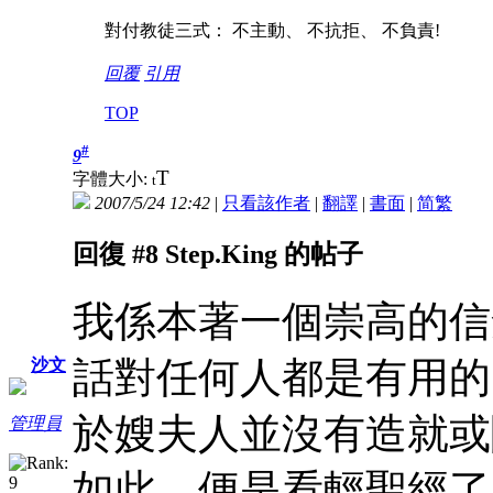
對付教徒三式： 不主動、 不抗拒、 不負責!
回覆
引用
TOP
#
9
T
字體大小:
t
2007/5/24 12:42
|
只看該作者
|
翻譯
|
書面
|
简
繁
回復 #8 Step.King 的帖子
我係本著一個崇高的信
話對任何人都是有用的
沙文
於嫂夫人並沒有造就或
管理員
如此，便是看輕聖經了