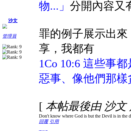
物...」
分開內容又
沙文
罪的例子展示出來
管理員
享，我都有
1Co 10:6 這
惡事、像他們那樣
[
本帖最後由 沙文 於 2
Don't know where God is but the Devil is in the d
回覆
引用