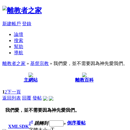
新建帳戶
登錄
論壇
搜索
幫助
導航
離教者之家
»
基督宗教
» 我們愛，並不需要因為神先愛我們。
主網站
離教百科
1
2
下一頁
返回列表
回覆
發帖
我們愛，並不需要因為神先愛我們。
#
1
跳轉到
»
倒序看帖
XMLSDK
T
字體大小: