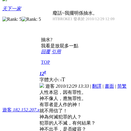
天下一家
廢話~我擺明係抽水。
HTBROKE1 發表於 2010/12/29 12:09
抽水?
我看是放屁多一點
回覆
引用
TOP
#
12
T
字體大小:
t
遊客
2010/12/29 13:33
|
翻譯
|
書面
|
简
繁
人性本惡，因有罪性。
神不像人，應無罪性。
有罪者是人作的神！
遊客
182.152.207.x
就不用信了！
神為何滅犯罪的人？
犯罪的人不滅，有何結果？
神不出手，是否縱容？