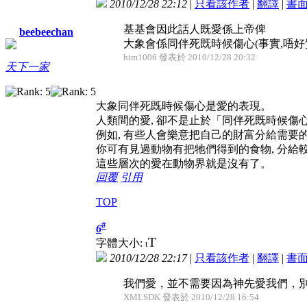
2010/12/28 22:12
|
只看該作者
|
翻譯
|
書
基基會因此話人既愛係上帝俾
beebeechan
大象會係同伴死既時候傷心(事實,唔好
him1006 發表於 2010/12/28 20:32
天下一家
大象同伴死既時候傷心是愛的表現。
人類間的愛, 卻不是止於「同伴死既時候傷心
例如, 有些人會樂意把自己的財富分給需要
你可有見過動物有把牠們得到的食物, 分給
這些層次的愛在動物界就是沒有了。
回覆
引用
TOP
#
6
T
字體大小:
t
2010/12/28 22:17
|
只看該作者
|
翻譯
|
書
我們愛，並不需要因為神先愛我們，別
XMLSDK 發表於 2010/12/28 16:54