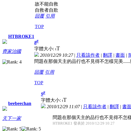
故不能自救
自救者自欺
回覆
引用
TOP
HTBROKE1
#
8
T
字體大小:
t
齊家治國
2010/12/29 10:27
|
只看該作者
|
翻譯
|
書面
|
問題在那個天主的品行也不見得不怎樣完美.....
回覆
引用
TOP
#
9
T
字體大小:
t
beebeechan
2010/12/29 11:07
|
只看該作者
|
翻譯
|
書
問題在那個天主的品行也不見得不怎樣完美
天下一家
HTBROKE1 發表於 2010/12/29 10:27