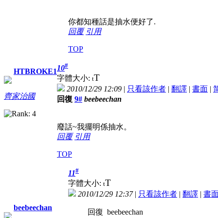
你都知種話是抽水便好了.
回覆
引用
TOP
#
10
HTBROKE1
T
字體大小:
t
2010/12/29 12:09
|
只看該作者
|
翻譯
|
書面
|
齊家治國
回復
9#
beebeechan
廢話~我擺明係抽水。
回覆
引用
TOP
#
11
T
字體大小:
t
2010/12/29 12:37
|
只看該作者
|
翻譯
|
書
beebeechan
回復 beebeechan