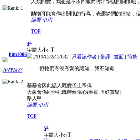
人類的愛，我想是不求回報而付出摯誠的關懷吧
動物可能會作出關懷的行為，表露憐憫的情緒，
回覆
引用
TOP
#
4
T
字體大小:
t
him1006
2010/12/28 20:32
|
只看該作者
|
翻譯
|
書面
|
简
繁
但牠們有沒有愛的認知，我不知道
投棧借宿
基基會因此話人既愛係上帝俾
大象會係同伴死既時候傷心(事實,唔好質疑)
路人甲
回覆
引用
TOP
#
5
T
字體大小:
t