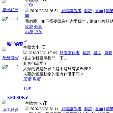
t
打印
遊子駐足
2010/12/28 16:54
|
只看該作者
|
翻譯
|
書面
|
简
因
我們愛，並不需要因為神先愛我們，別讓耶教騎劫
收藏
分享
回覆
引用
#
2
豬丫痾腎
T
字體大小:
t
2010/12/28 17:46
|
只看該作者
|
翻譯
|
書面
|
简
繁
投棧借宿
樓主使我跟單想問一下…
其實何謂愛？
人類的愛是什麼？是不是只有多巴胺？
人類的愛跟動物的愛有什麼不同？
回覆
引用
TOP
#
XMLSDK
3
T
字體大小:
t
2010/12/28 18:11
|
只看該作者
|
翻譯
|
書面
|
简
遊子駐足