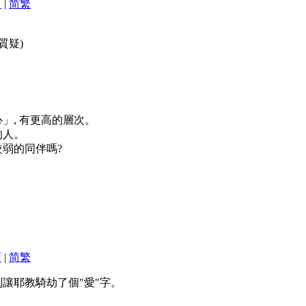
面
|
简
繁
質疑)
」, 有更高的層次。
的人。
較弱的同伴嗎?
面
|
简
繁
讓耶教騎劫了個"愛"字。