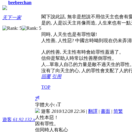
beebeechan
閣下說此話, 無非是想說不用信天主也會有愛
天下一家
是的, 人是以天主肖像而造, 人生來也有一
同時, 人天生也是有罪性啵!
人性善, 人性惡? 中國古時呦到現在仍未弄清
人的性善, 天主性有時會給罪性蓋過了。
信仰是幫助人時常以性善壓倒罪性。
人...單靠人自己的力量是敵不過天生的罪性
沒有了向天主的心, 人的罪性會支配了人的
回覆
引用
TOP
#
7
T
字體大小:
t
遊客
2010/12/28 22:36
|
翻譯
|
書面
|
简
繁
人性本惡！
遊客
61.92.132.x
因有罪性。
但同時人有私心