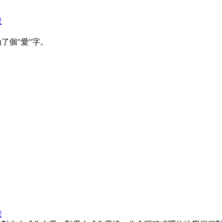
繁
了個"愛"字。
繁