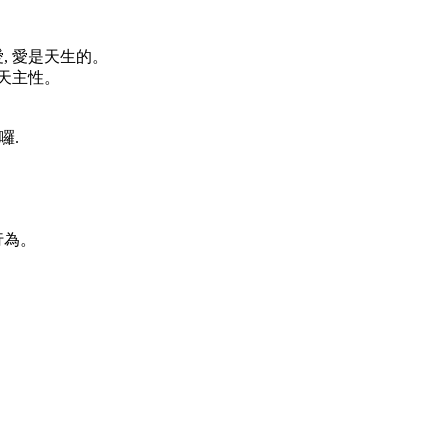
, 愛是天生的。
點天主性。
囉.
。
行為。