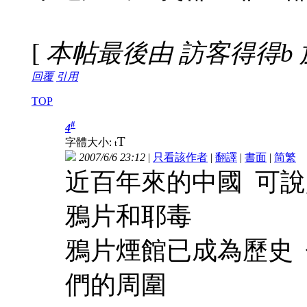
[
本帖最後由 訪客得得b 於 20
回覆
引用
TOP
#
4
T
字體大小:
t
2007/6/6 23:12
|
只看該作者
|
翻譯
|
書面
|
简
繁
近百年來的中國 可
鴉片和耶毒
鴉片煙館已成為歷史
們的周圍