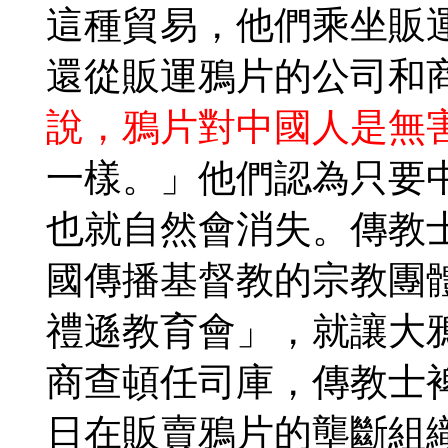
這種貿易，他們乘坐販
還從販運鴉片的公司和
說，鴉片對中國人是無
一樣。」他們認為只要
也就自然會消失
。傳教
國傳播基督教的宗教團
禮遜教育會」，就讓大
商查頓任司庫，傳教士裨治文
日在販賣鴉片的壟斷組