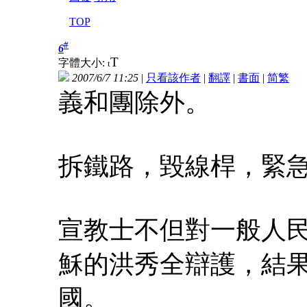
TOP
#
6
T
字體大小:
t
2007/6/7 11:25
|
只看該作者
|
翻譯
|
書面
|
简
繁
義和團除外。
拆鐵路，毀線桿，緊
宣教士不但對一般人
穌的洪秀全辯護，結
國。