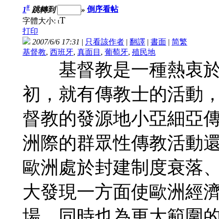
#
1
跳轉到
»
倒序看帖
T
字體大小:
t
打印
2007/6/6 17:31
|
只看該作者
|
翻譯
|
書面
|
简
繁
基督教
,
西班牙
,
真面目
,
葡萄牙
,
殖民地
基督教是一種熱衷於
初，就有傳教士的活動
督教的發源地小亞細亞
洲際的群眾性傳教活動
歐洲處於封建制度衰落
大發現一方面使歐洲經
場，同時也為更大範圍