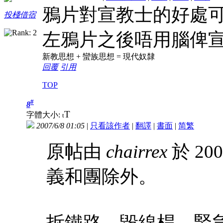
鴉片對宣教士的好處
投棧借宿
左鴉片之後唔用腦俾
新教思想 + 蠻族思想 = 現代奴隸
回覆
引用
TOP
#
8
T
字體大小:
t
2007/6/8 01:05
|
只看該作者
|
翻譯
|
書面
|
简
繁
原帖由
chairrex
於 200
義和團除外。
拆鐵路，毀線桿，緊