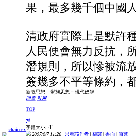
果，最多幾千個中國
清政府實際上是默許
人民便會無力反抗，
潛規則，所以慘被流
簽幾多不平等條約，
新教思想 + 蠻族思想 = 現代奴隸
回覆
引用
TOP
#
7
T
字體大小:
t
chairrex
2007/6/7 11:28
|
只看該作者
|
翻譯
|
書面
|
简
繁