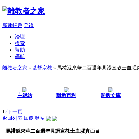
新建帳戶
登錄
論壇
搜索
幫助
導航
離教者之家
»
基督宗教
» 馬禮遜來華二百週年見證宣教士血腥
主網站
離教百科
離教文庫
1
2
下一頁
返回列表
回覆
發帖
馬禮遜來華二百週年見證宣教士血腥真面目