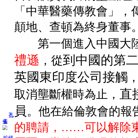
「中華醫藥傳教會」，
顛地、查頓為終身董事
第一個進入中國大陸
禮遜
到中國的第
，從
英國東印度公司接觸
，
直
取消壟斷權時為止，
員
。他在給倫敦會的報
孔
雀
的聘請，……可以解除
投棧