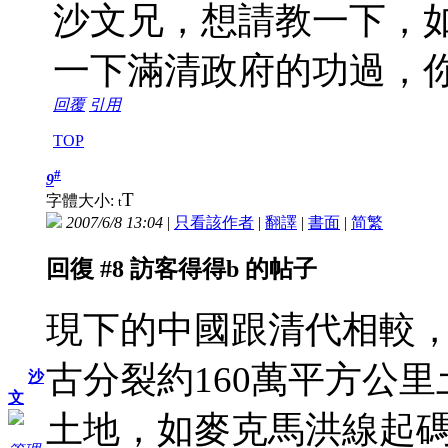
沙文兄，想請教一下，
一下滿清政府的功過，
回覆
引用
TOP
#
9
T
字體大小:
t
2007/6/8 13:04
|
只看該作者
|
翻譯
|
書面
|
简
繁
回復 #8 訪客得得b 的帖子
現下的中國跟清代相較，
古分裂約160萬平方公
沙
文
土地，如麥克馬洪線起碼