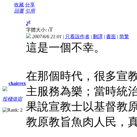
收藏
分享
回覆
引用
#
2
T
字體大小:
t
2007/6/6 21:01
|
只看該作者
|
翻譯
|
書面
|
简
繁
這是一個不幸。
在那個時代，很多宣
chairrex
主服務為樂；當時統
投棧借宿
果說宣教士以基督教
教原教旨魚肉人民，