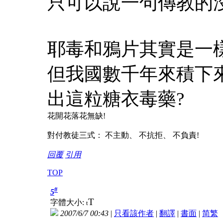
只可以說一句傳教的
耶毒和鴉片其實是一
但我國數千年來積下
出這粒糖衣毒藥?
花開花落花無缺!
對付教徒三式： 不主動、 不抗拒、 不負責!
回覆
引用
TOP
#
5
T
字體大小:
t
2007/6/7 00:43
|
只看該作者
|
翻譯
|
書面
|
简
繁