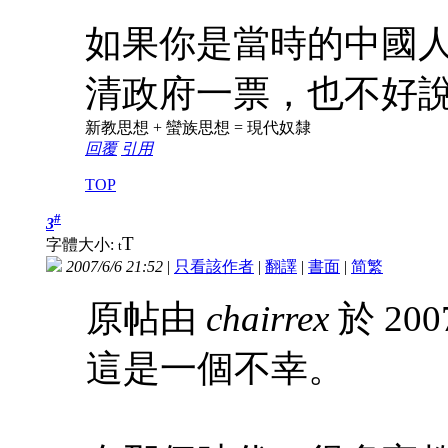
如果你是當時的中國
清政府一票，也不好
新教思想 + 蠻族思想 = 現代奴隸
回覆
引用
TOP
#
3
T
字體大小:
t
2007/6/6 21:52
|
只看該作者
|
翻譯
|
書面
|
简
繁
原帖由
chairrex
於 200
這是一個不幸。