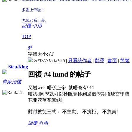
多謝上帝啦！
尤其耶系上帝。
回覆
引用
TOP
#
5
T
字體大小:
t
2007/7/15 00:56
|
只看該作者
|
翻譯
|
書面
|
简
繁
Step.King
回復 #4 hund 的帖子
齊家治國
又岩wor 唔係上帝 就唔會有911
咁我d同學就可以抄匯豐抄到過個學期唔駛交學費
花開花落花無缺!
對付教徒三式： 不主動、 不抗拒、 不負責!
回覆
引用