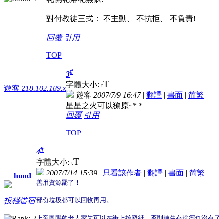
對付教徒三式： 不主動、 不抗拒、 不負責!
回覆
引用
TOP
#
3
T
字體大小:
t
遊客
218.102.189.x
遊客
2007/7/9 16:47
|
翻譯
|
書面
|
简
繁
星星之火可以獠原~*＊
回覆
引用
TOP
#
4
T
字體大小:
t
2007/7/14 15:39
|
只看該作者
|
翻譯
|
書面
|
简
繁
hund
善用資源罷了！
部份垃圾都可以回收再用。
投棧借宿
上帝恩賜的老人家先可以在街上拾廢紙，否則連生存途徑也沒有