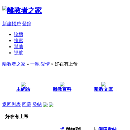
新建帳戶
登錄
論壇
搜索
幫助
導航
離教者之家
»
一軛‧愛情
» 好在有上帝
主網站
離教百科
離教文庫
返回列表
回覆
發帖
好在有上帝
#
1
跳轉到
»
倒序看帖