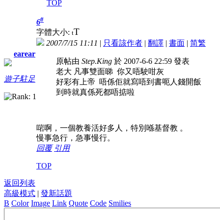
TOP
#
6
T
字體大小:
t
2007/7/15 11:11
|
只看該作者
|
翻譯
|
書面
|
简
繁
earear
原帖由
Step.King
於 2007-6-6 22:59 發表
老大 凡事雙面睇 你又唔駛咁灰
遊子駐足
好彩有上帝 唔係佢就寫唔到書呃人錢開飯
到時就真係死都唔掂啦
啱啊，一個教養活好多人，特別喺基督教
。
慢事急行，急事慢行。
回覆
引用
TOP
返回列表
高級模式
|
發新話題
B
Color
Image
Link
Quote
Code
Smilies