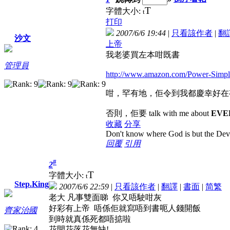
T
字體大小:
t
打印
2007/6/6 19:44
|
只看該作者
|
翻
沙文
上帝
我老婆買左本咁既書
管理員
http://www.amazon.com/Power-Simpl
咁，罕有地，佢令到我都慶幸好在
否則，佢要 talk with me about
EVE
收藏
分享
Don't know where God is but the Devil 
回覆
引用
#
2
T
字體大小:
t
Step.King
2007/6/6 22:59
|
只看該作者
|
翻譯
|
書面
|
简
繁
老大 凡事雙面睇 你又唔駛咁灰
好彩有上帝 唔係佢就寫唔到書呃人錢開飯
齊家治國
到時就真係死都唔掂啦
花開花落花無缺!