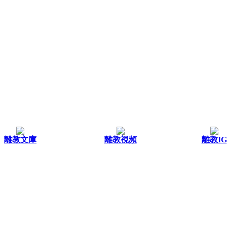
離教文庫
離教視頻
離教IG