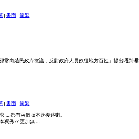
譯
|
書面
|
简
繁
經常向殖民政府抗議，反對政府人員奴役地方百姓」提出唔到理
譯
|
書面
|
简
繁
求.....都有兩個版本既復述喇。
秀?? 更加無 ...