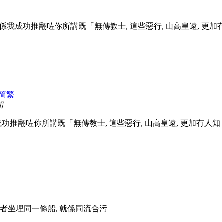
成功推翻咗你所講既「無傳教士, 這些惡行, 山高皇遠, 更加
简
繁
輯
翻咗你所講既「無傳教士, 這些惡行, 山高皇遠, 更加冇人知 ..
者坐埋同一條船, 就係同流合污