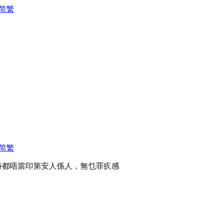
简
繁
简
繁
時都唔當印第安人係人，無乜罪疚感