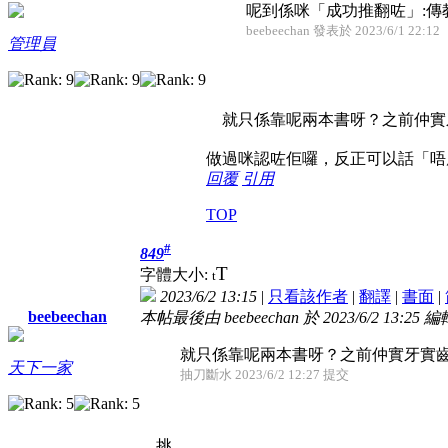
呢到係咪「成功推翻咗」:傳
beebeechan 發表於 2023/6/1 22:12
管理員
就只係靠呢兩本書呀？之前仲實
做過咪認咗佢囉，反正可以話「唔
回覆
引用
TOP
#
849
T
字體大小:
t
2023/6/2 13:15
|
只看該作者
|
翻譯
|
書面
|
beebeechan
本帖最後由 beebeechan 於 2023/6/2 13:25 編
就只係靠呢兩本書呀？之前仲實牙實齒
天下一家
抽刀斷水 2023/6/2 12:27 提交
挑….