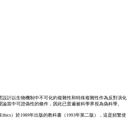
創造。智慧設計以生物機制中不可化約複雜性和特殊複雜性作為反對演化
理論當中可證偽性的條件，因此已普遍被科學界視為偽科學。
nd Ethics）於1989年出版的教科書（1993年第二版），這是頻繁使