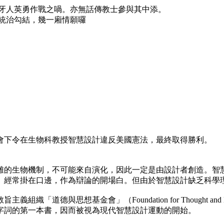
牙人英勇作戰之喎。亦無話傳教士參與其中添。
統治勾結，幾一廂情願囉
會下令在生物科教授智慧設計違反美國憲法，最終取得勝利。
為，生物體涉及複雜的生物機制，不可能來自演化，因此一定是由設計者
」經常掛在口邊，作為辯論的開場白。但由於智慧設計缺乏科學
主義組織「道德與思想基金會」（Foundation for Thought a
字詞的第一本書，因而被視為現代智慧設計運動的開始。