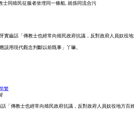
教士同殖民征服者坐埋同一條船, 就係同流合污
牙實齒話「傳教士也經常向殖民政府抗議，反對政府人員奴役地
應該用現代觀念判斷以前既事」丫嘛。
简
繁
輯
話「傳教士也經常向殖民政府抗議，反對政府人員奴役地方百姓」 