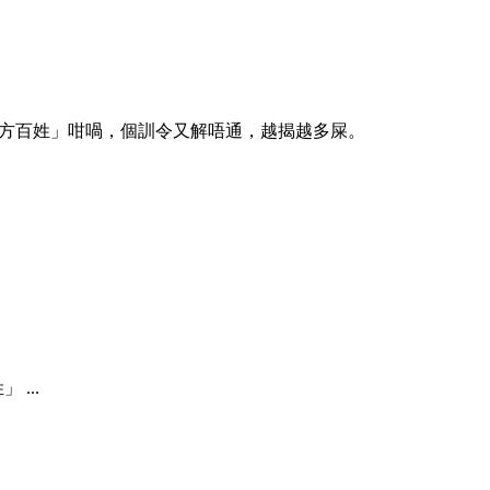
方百姓」咁喎，個訓令又解唔通，越揭越多屎。
...