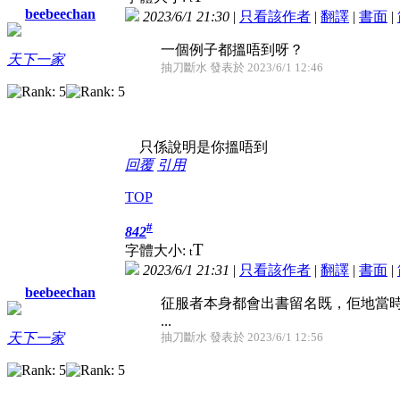
beebeechan
2023/6/1 21:30
|
只看該作者
|
翻譯
|
書面
|
一個例子都搵唔到呀？
天下一家
抽刀斷水 發表於 2023/6/1 12:46
只係說明是你搵唔到
回覆
引用
TOP
#
842
T
字體大小:
t
2023/6/1 21:31
|
只看該作者
|
翻譯
|
書面
|
beebeechan
征服者本身都會出書留名既，佢地當
...
抽刀斷水 發表於 2023/6/1 12:56
天下一家