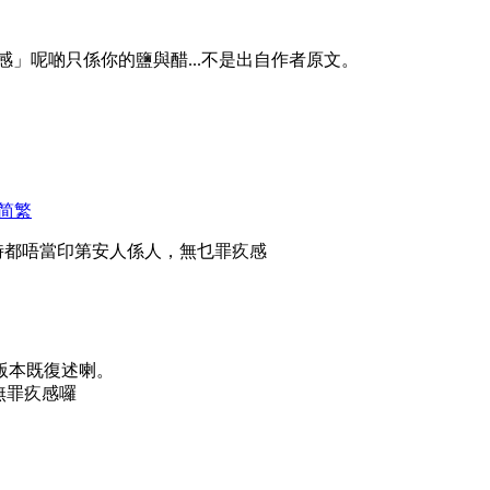
」呢啲只係你的鹽與醋...不是出自作者原文。
简
繁
時都唔當印第安人係人，無乜罪疚感
兩個版本既復述喇。
無罪疚感囉