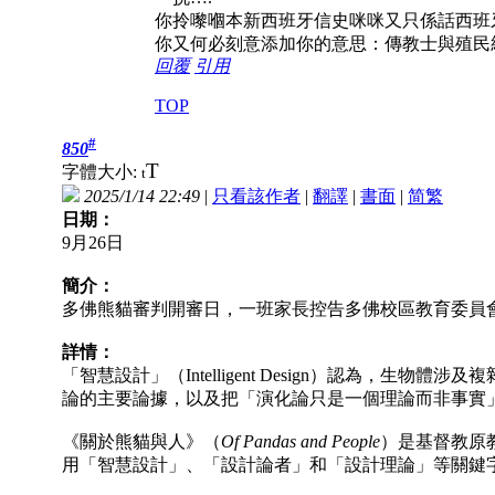
你拎嚟嗰本新西班牙信史咪咪又只係話西班
你又何必刻意添加你的意思：傳教士與殖民
回覆
引用
TOP
#
850
T
字體大小:
t
2025/1/14 22:49
|
只看該作者
|
翻譯
|
書面
|
简
繁
日期：
9月26日
簡介：
多佛熊貓審判開審日，一班家長控告多佛校區教育委員
詳情：
「智慧設計」（Intelligent Design）認
論的主要論據，以及把「演化論只是一個理論而非事實
《關於熊貓與人》（
Of Pandas and People
）是基督教原教旨
用「智慧設計」、「設計論者」和「設計理論」等關鍵