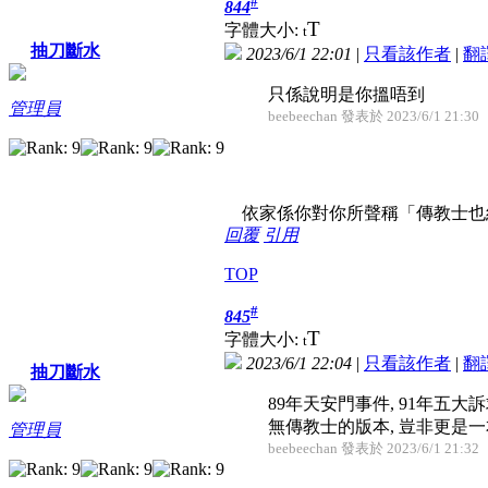
#
844
T
字體大小:
t
抽刀斷水
2023/6/1 22:01
|
只看該作者
|
翻
只係說明是你搵唔到
管理員
beebeechan 發表於 2023/6/1 21:30
依家係你對你所聲稱「傳教士也
回覆
引用
TOP
#
845
T
字體大小:
t
2023/6/1 22:04
|
只看該作者
|
翻
抽刀斷水
89年天安門事件, 91年五大訴
無傳教士的版本, 豈非更是一本獨
管理員
beebeechan 發表於 2023/6/1 21:32