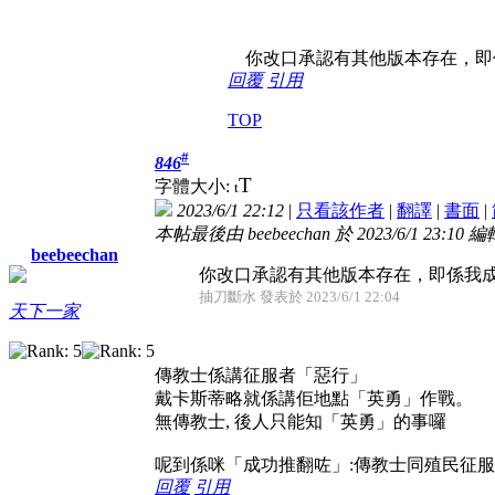
你改口承認有其他版本存在，即係我
回覆
引用
TOP
#
846
T
字體大小:
t
2023/6/1 22:12
|
只看該作者
|
翻譯
|
書面
|
本帖最後由 beebeechan 於 2023/6/1 23:10 編
beebeechan
你改口承認有其他版本存在，即係我成功推
抽刀斷水 發表於 2023/6/1 22:04
天下一家
傳教士係講征服者「惡行」
戴卡斯蒂略就係講佢地點「英勇」作戰。
無傳教士, 後人只能知「英勇」的事囉
呢到係咪「成功推翻咗」:傳教士同殖民征服
回覆
引用