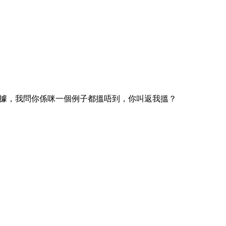
據，我問你係咪一個例子都搵唔到，你叫返我搵？