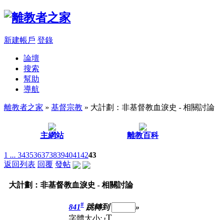
新建帳戶
登錄
論壇
搜索
幫助
導航
離教者之家
»
基督宗教
» 大計劃：非基督教血淚史 - 相關討論
主網站
離教百科
1 ...
34
35
36
37
38
39
40
41
42
43
返回列表
回覆
發帖
大計劃：非基督教血淚史 - 相關討論
#
841
跳轉到
»
T
字體大小:
t