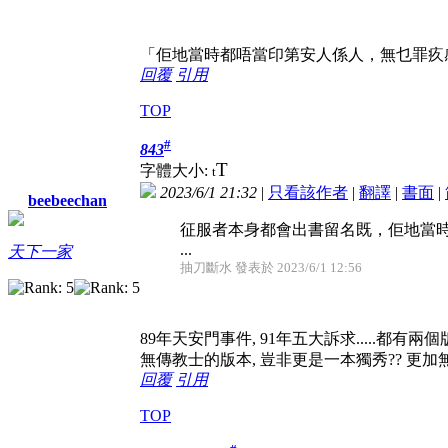
「佢地當時都唔當印第安人係人，無乜罪疚感
回覆
引用
TOP
#
843
T
字體大小:
t
2023/6/1 21:32
|
只看該作者
|
翻譯
|
書面
|
beebeechan
征服者本身都會出書留名既，佢地當
...
天下一家
抽刀斷水 發表於 2023/6/1 12:56
89年天安門事件, 91年五大訴求.....都有
無傳教士的版本, 豈非更是一本獨秀?? 更加
回覆
引用
TOP