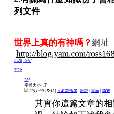
列文件
世界
上真的有神嗎？
網址
http://blog.yam.com/ross168
回覆
引用
TOP
#
28
T
字體大小:
t
2011/4/9 15:42
|
只看該作者
|
翻譯
|
書面
|
简
繁
其實你這篇文章的相