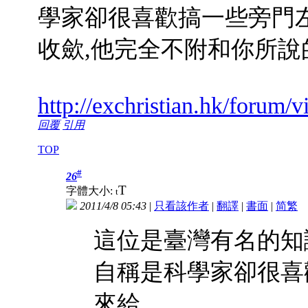
學家卻很喜歡搞一些旁門
收歛,他完全不附和你所說
http://exchristian.hk/forum
回覆
引用
TOP
#
26
T
字體大小:
t
2011/4/8 05:43
|
只看該作者
|
翻譯
|
書面
|
简
繁
這位是臺灣有名的知
自稱是科學家卻很喜
來給 ...