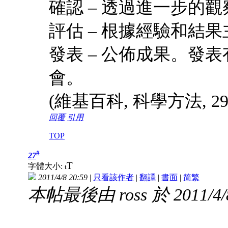
確認 – 透過進一步的
評估 – 根據經驗和結
發表 – 公佈成果。發
會。
(維基百科, 科學方法, 29/J
回覆
引用
TOP
#
27
T
字體大小:
t
2011/4/8 20:59
|
只看該作者
|
翻譯
|
書面
|
简
繁
本帖最後由 ross 於 2011/4/