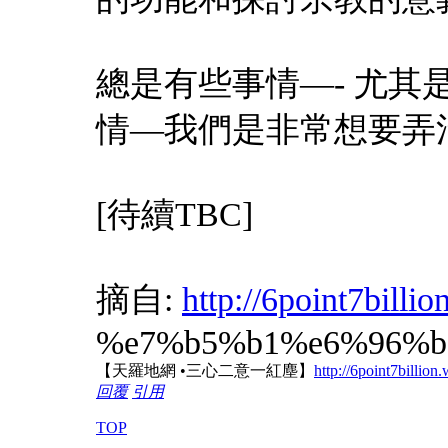
總是有些事情—- 尤
情—我們是非常想要弄
[待續TBC]
摘自:
http://6point7billi
%e7%b5%b1%e6%96%b0/
【天羅地網 •三心二意一紅塵】
http://6point7billio
回覆
引用
TOP