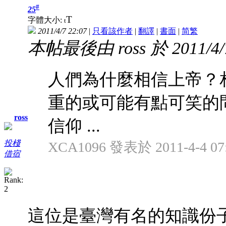
#
25
T
字體大小:
t
2011/4/7 22:07
|
只看該作者
|
翻譯
|
書面
|
简
繁
本帖最後由 ross 於 2011/4/
人們為什麼相信上帝？
重的或可能有點可笑的
ross
信仰 ...
投棧
XCA1096 發表於 2011-4-4 07
借宿
這位是臺灣有名的知識份子