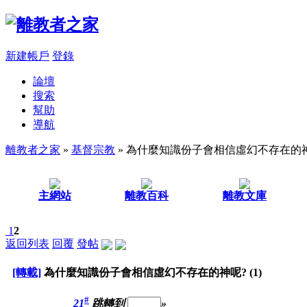
新建帳戶
登錄
論壇
搜索
幫助
導航
離教者之家
»
基督宗教
» 為什麼知識份子會相信虛幻不存在的神呢?
主網站
離教百科
離教文庫
1
2
返回列表
回覆
發帖
[轉載]
為什麼知識份子會相信虛幻不存在的神呢? (1)
#
21
跳轉到
»