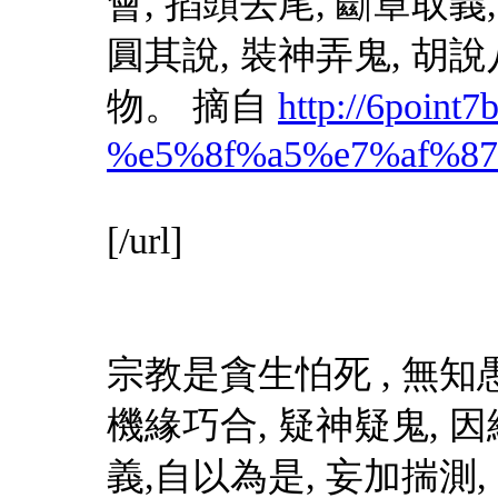
會, 掐頭去尾, 斷章取義
圓其說, 裝神弄鬼, 
物。 摘自
http://6point7b
%e5%8f%a5%e7%af%87
[/url]
宗教是貪生怕死 , 無知愚
機緣巧合, 疑神疑鬼, 因
義,自以為是, 妄加揣測,