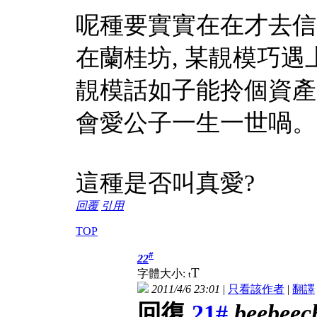
呢種要實實在在才去信的
在蘭桂坊, 某靚模巧
靚模話如子能拎個資產
會愛公子一生一世喎。
這種是否叫真愛?
回覆
引用
TOP
#
22
T
字體大小:
t
2011/4/6 23:01
|
只看該作者
|
翻譯
回復
21#
beebeec