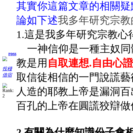
其實你這篇文章的相關疑
論如下述
我多年研究宗教
1.這是我多年研究宗教心得
一神信仰是一種主奴同體
ross
教是用
自取連想.自由心證
投棧
取信徒相信的一門說謊藝
借宿
人造的耶教上帝是漏洞百
百孔的上帝在圓謊狡辯做
2.有關為什麼知識份子會