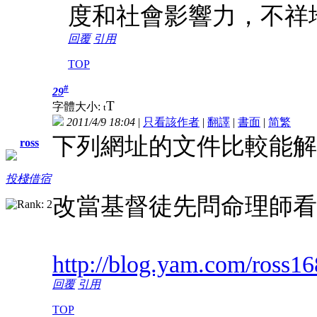
度和社會影響力，不祥
回覆
引用
TOP
#
29
T
字體大小:
t
2011/4/9 18:04
|
只看該作者
|
翻譯
|
書面
|
简
繁
下列網址的文件比較能解
ross
投棧借宿
改當基督徒先問命理師看
http://blog.yam.com/ross16
回覆
引用
TOP