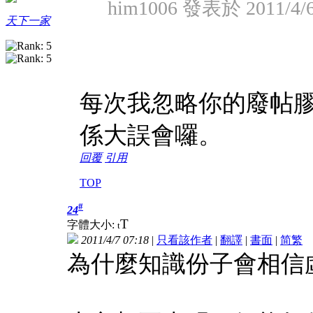
him1006 發表於 2011/4/6
天下一家
每次我忽略你的廢帖膠
係大誤會囉。
回覆
引用
TOP
#
24
T
字體大小:
t
2011/4/7 07:18
|
只看該作者
|
翻譯
|
書面
|
简
繁
為什麼知識份子會相信