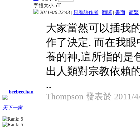
T
字體大小:
t
2011/4/6 22:43
|
只看該作者
|
翻譯
|
書面
|
简
繁
大家當然可以插我的,
作了決定. 而在我
養的神,這所指的是
出人類對宗教依賴
..
beebeechan
Thompson 發表於 2011/4/
天下一家