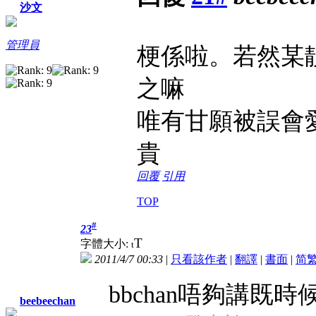
沙文
管理員
梗係啦。若然某
之嘛
唯有甘願被誤會
貴
回覆
引用
TOP
#
23
T
字體大小:
t
2011/4/7 00:33
|
只看該作者
|
翻譯
|
書面
|
简
bbchan唔夠講既時
beebeechan