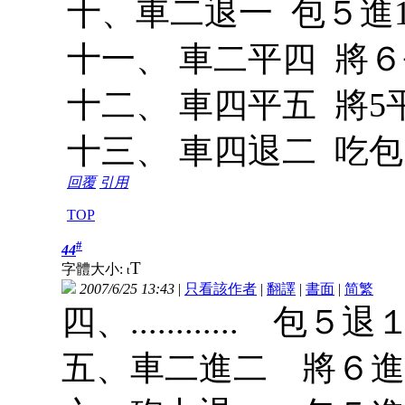
十、車二退一 包５進
十一、 車二平四 將６
十二、 車四平五 將5
十三、 車四退二 吃包
回覆
引用
TOP
#
44
T
字體大小:
t
2007/6/25 13:43
|
只看該作者
|
翻譯
|
書面
|
简
繁
四、............ 包５退
五、車二進二 將６進