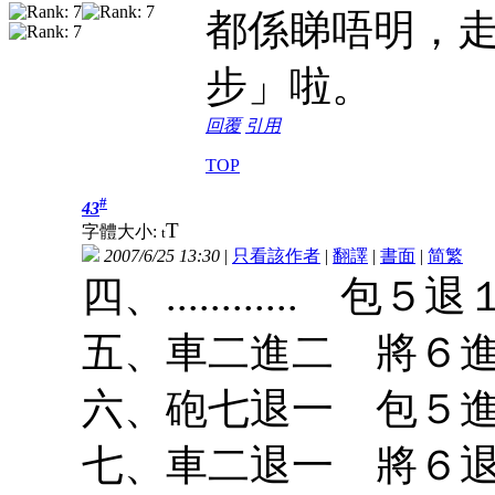
都係睇唔明，
步」啦。
回覆
引用
TOP
#
43
T
字體大小:
t
2007/6/25 13:30
|
只看該作者
|
翻譯
|
書面
|
简
繁
四、............ 包５退
五、車二進二 將６
六、砲七退一 包５
七、車二退一 將６