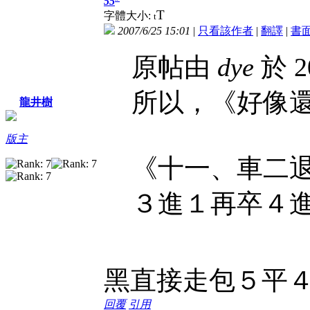
55
T
字體大小:
t
2007/6/25 15:01
|
只看該作者
|
翻譯
|
書
原帖由
dye
於 2
所以，《好像
龍井樹
版主
《十一、車二
３進１再卒４
黑直接走包５平
回覆
引用