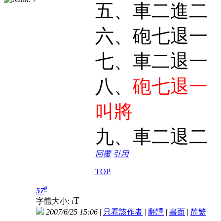
五、車二進二
六、砲七退一
七、車二退一
八、
砲七退
叫將
九、車二退
回覆
引用
TOP
#
57
T
字體大小:
t
2007/6/25 15:06
|
只看該作者
|
翻譯
|
書面
|
简
繁