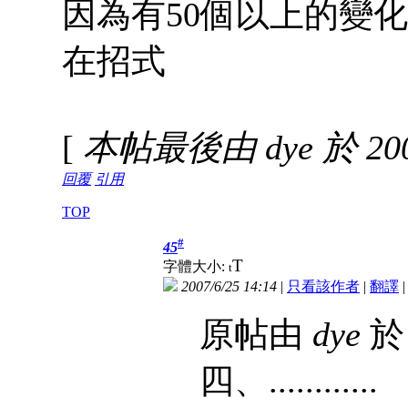
因為有50個以上的變
在招式
[
本帖最後由 dye 於 2007
回覆
引用
TOP
#
45
T
字體大小:
t
2007/6/25 14:14
|
只看該作者
|
翻譯
原帖由
dye
於 
四、.........