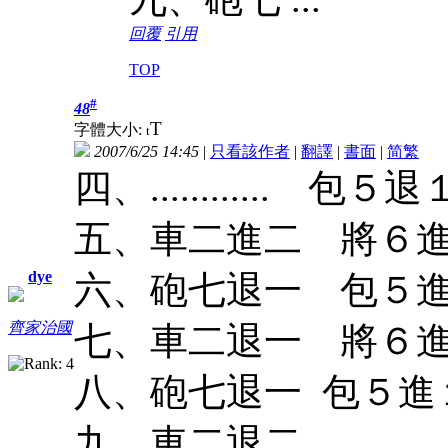
回覆
引用
TOP
#
48
T
字體大小:
t
2007/6/25 14:45
|
只看該作者
|
翻譯
|
書面
|
简
繁
四、............ 
五、車二進二 將６
dye
六、砲七退一 包５進
齊家治國
七、車二退一 將６
八、砲七退一 包５進
九、車二退二