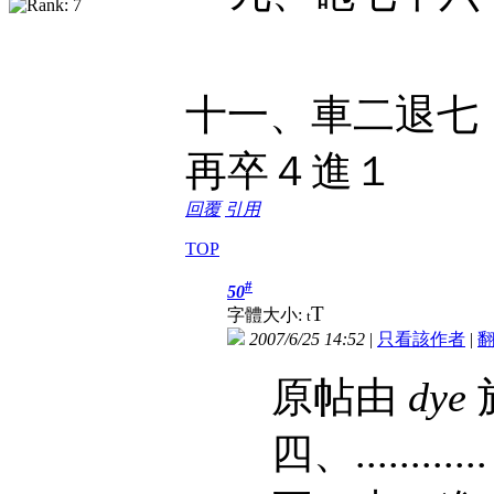
十一、車二退七
再卒４進１
回覆
引用
TOP
#
50
T
字體大小:
t
2007/6/25 14:52
|
只看該作者
|
原帖由
dye
於
四、......