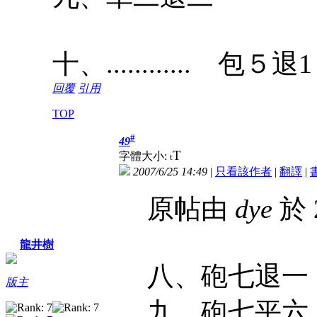
十、............ 包
回覆
引用
TOP
#
49
T
字體大小:
t
2007/6/25 14:49
|
只看該作者
|
翻譯
|
原帖由
dye
於 2
龍井樹
八、砲七退
版主
九、砲七平六 將