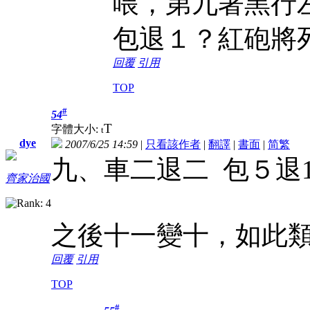
喂，第九著黑行
包退１？紅砲將
回覆
引用
TOP
#
54
T
字體大小:
t
dye
2007/6/25 14:59
|
只看該作者
|
翻譯
|
書面
|
简
繁
九、車二退二 包５退
齊家治國
之後十一變十，如此
回覆
引用
TOP
#