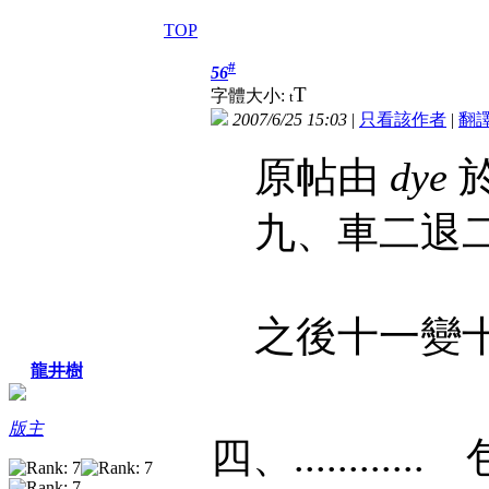
TOP
#
56
T
字體大小:
t
2007/6/25 15:03
|
只看該作者
|
翻
原帖由
dye
於
九、車二退二
之後十一變
龍井樹
版主
四、........