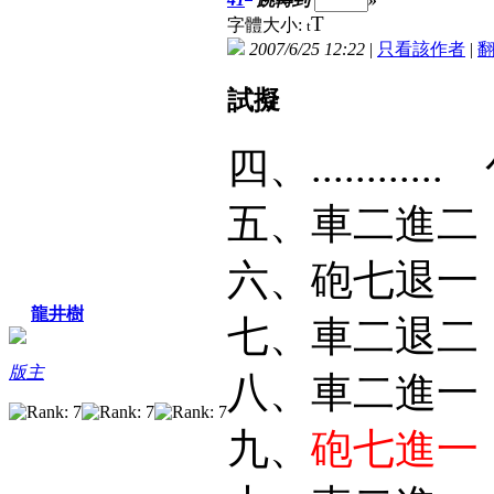
T
字體大小:
t
2007/6/25 12:22
|
只看該作者
|
試擬
四、.........
五、車二進二
六、砲七退一
龍井樹
七、車二退二
版主
八、車二進一
九、
砲七進一