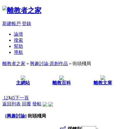
新建帳戶
登錄
論壇
搜索
幫助
導航
離教者之家
»
興趣討論‧原創作品
» 街頭殘局
主網站
離教百科
離教文庫
1
2
3
4
5
下一頁
返回列表
回覆
發帖
[興趣討論]
街頭殘局
#
41
跳轉到
»