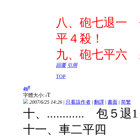
八、砲七退一 
平４殺！
九、砲七平六 
回覆
引用
TOP
#
46
T
字體大小:
t
2007/6/25 14:26
|
只看該作者
|
翻譯
|
書面
|
简
繁
十、............ 包５退1
十一、車二平四