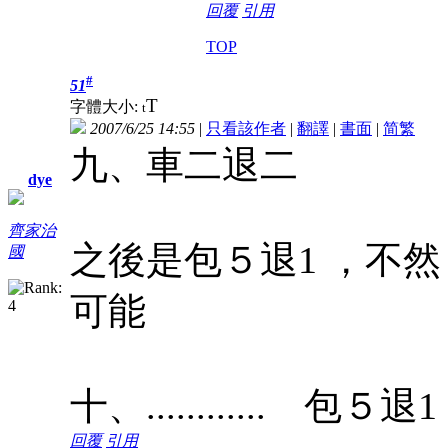
回覆
引用
TOP
#
51
T
字體大小:
t
2007/6/25 14:55
|
只看該作者
|
翻譯
|
書面
|
简
繁
九、車二退二
dye
齊家治
之後是包５退1 ，不然
國
可能
十、............ 包５退1
回覆
引用