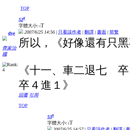
TOP
#
52
T
字體大小:
t
2007/6/25 14:56
|
只看該作者
|
翻譯
|
書面
|
简
繁
dye
所以，《好像還有只黑
齊家治
國
《十一、車二退七 卒
卒４進１》
回覆
引用
TOP
#
53
T
字體大小:
t
2007/6/25 14:57
|
只看該作者
|
翻譯
|