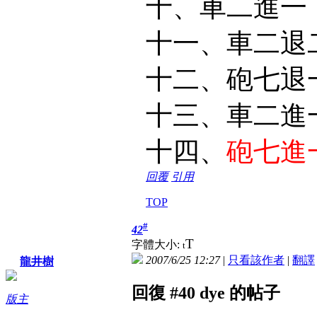
十、車二進一
十一、車二退
十二、砲七退
十三、車二進
十四、
砲七進
回覆
引用
TOP
#
42
T
字體大小:
t
2007/6/25 12:27
|
只看該作者
|
翻譯
龍井樹
回復 #40 dye 的帖子
版主