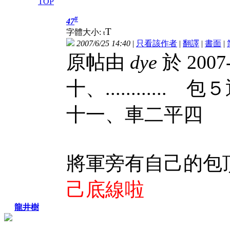
TOP
#
47
T
字體大小:
t
2007/6/25 14:40
|
只看該作者
|
翻譯
|
書面
|
原帖由
dye
於 2007
十、............ 包
十一、車二平四 
將軍旁有自己的
己底線啦
龍井樹