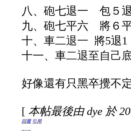
八、砲七退一 包５
九、砲七平六 將６
十、車
二退一
將5退1
十一、車
二退至自己
好像還有只黑卒攪不
[
本帖最後由 dye 於 2007
回覆
引用