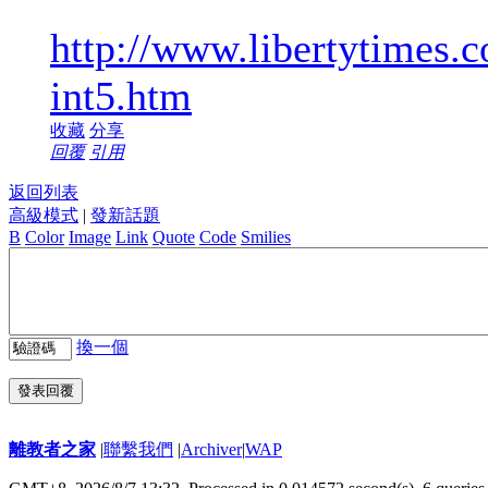
http://www.libertytimes.
int5.htm
收藏
分享
回覆
引用
返回列表
高級模式
|
發新話題
B
Color
Image
Link
Quote
Code
Smilies
換一個
發表回覆
離教者之家
|
聯繫我們
|
Archiver
|
WAP