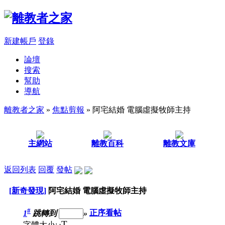
新建帳戶
登錄
論壇
搜索
幫助
導航
離教者之家
»
焦點剪報
» 阿宅結婚 電腦虛擬牧師主持
主網站
離教百科
離教文庫
返回列表
回覆
發帖
[新奇發現]
阿宅結婚 電腦虛擬牧師主持
#
1
跳轉到
»
正序看帖
T
字體大小: