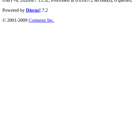
GMT+8, 2026/8/7 13:32,
Processed in 0.014572 second(s), 6 queries
Powered by
Discuz!
7.2
© 2001-2009
Comsenz Inc.