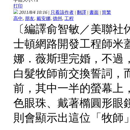
t
打印
2011/8/4 10:16
|
只看該作者
|
翻譯
|
書面
|
简
繁
高中
,
朋友
,
戴安娜
,
德州
,
工程
〔編譯俞智敏／美聯社
士頓網路開發工程師米
娜．薇斯理完婚，不過
白髮牧師前交換誓詞，
前，其中一半的螢幕上
色眼珠、戴著橢圓形眼
則會顯示出這位「牧師