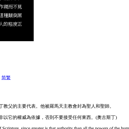
|
简
繁
丁教父的主要代表。他被羅馬天主教會封為聖人和聖師。
非以它的權威為依據，否則不要接受任何東西。(奧古斯丁)
f Scripture, since greater is that authority than all the powers of the h