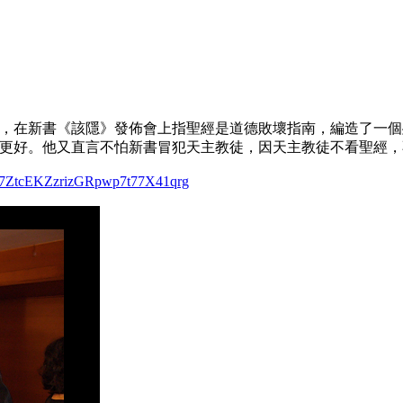
，在新書《該隱》發佈會上指聖經是道德敗壞指南，編造了一個
更好。他又直言不怕新書冒犯天主教徒，因天主教徒不看聖經，
5jz7ZtcEKZzrizGRpwp7t77X41qrg