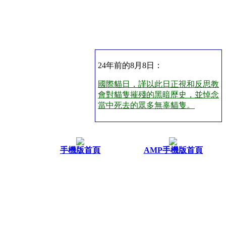
24年前的8月8日：
國際貓日，謹以此日正視和反思教
會對貓隻摧殘的黑暗歷史，並悼念
當中死去的眾多無辜貓隻。
手機版首頁
AMP手機版首頁