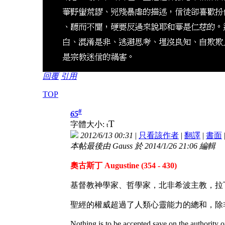
回覆
引用
TOP
#
65
T
字體大小:
t
2012/6/13 00:31
|
只看該作者
|
翻譯
|
書面
本帖最後由 Gauss 於 2014/1/26 21:06 編輯
奧古斯丁 Augustine (354 - 430)
基督教神學家、哲學家，北非希波主教，拉
聖經的權威超過了人類心靈能力的總和，除
Nothing is to be accepted save on the authority o