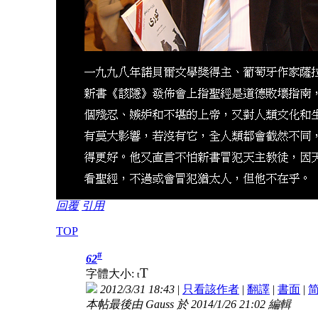
回覆
引用
TOP
#
62
T
字體大小:
t
2012/3/31 18:43
|
只看該作者
|
翻譯
|
書面
|
本帖最後由 Gauss 於 2014/1/26 21:02 編輯