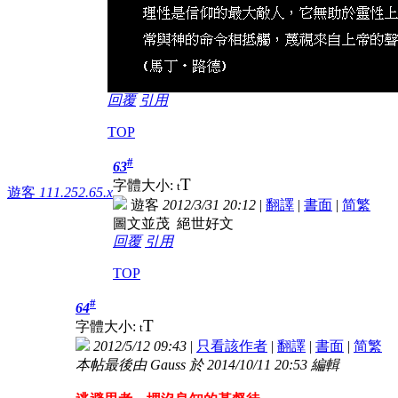
回覆
引用
TOP
#
63
T
字體大小:
t
遊客
111.252.65.x
遊客
2012/3/31 20:12
|
翻譯
|
書面
|
简
繁
圖文並茂 絕世好文
回覆
引用
TOP
#
64
T
字體大小:
t
2012/5/12 09:43
|
只看該作者
|
翻譯
|
書面
|
简
繁
本帖最後由 Gauss 於 2014/10/11 20:53 編輯