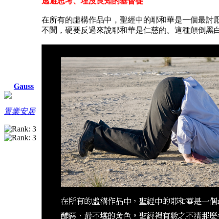
逃避思考、埋沒良知的基督徒
在所有的虛構作品中，聖經中的耶和華是一個最討
不聞，硬要反過來說耶和華是仁慈的。這種顛倒黑
Gauss
置業安居