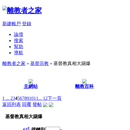
新建帳戶
登錄
論壇
搜索
幫助
導航
離教者之家
»
基督宗教
» 基督教真相大踢爆
主網站
離教百科
1 ...
2
3
4
5
6
7
8
9
10
11
... 12
下一頁
返回列表
回覆
發帖
基督教真相大踢爆
#
61
跳轉到
»