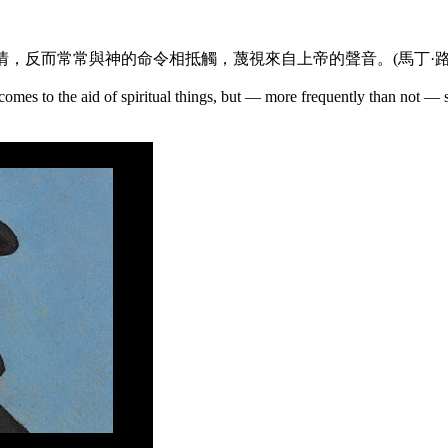
，反而常常與神的命令相抵觸，蔑視來自上帝的聲音。(馬丁·路
 comes to the aid of spiritual things, but — more frequently than not — 