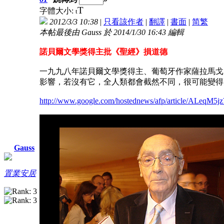
T
字體大小:
t
2012/3/3 10:38
|
只看該作者
|
翻譯
|
書面
|
简
繁
本帖最後由 Gauss 於 2014/1/30 16:43 編輯
諾貝爾文學獎得主批《聖經》損道德
一九九八年諾貝爾文學獎得主、葡萄牙作家薩拉馬戈
影響，若沒有它，全人類都會截然不同，很可能變得
http://www.google.com/hostednews/afp/article/ALeqM
Gauss
置業安居