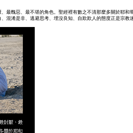
厭、最醜惡、最不堪的角色。聖經裡有數之不清那麼多關於耶和
白、混淆是非、逃避思考、埋沒良知、自欺欺人的態度正是宗教