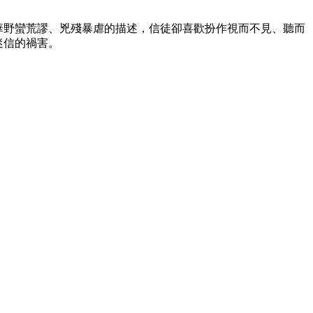
華野蠻荒謬、兇殘暴虐的描述，信徒卻喜歡扮作視而不見、聽而
迷信的禍害。