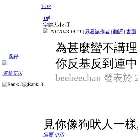
TOP
#
18
T
字體大小:
t
2011/10/3 14:11
|
只看該作者
|
翻譯
|
書面
為甚麼蠻不講理
葉仔
你反基反到連中
置業安居
beebeechan 發表於 20
見你像狗吠人一樣
回覆
引用