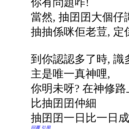
你有問題咋!
當然, 抽囝囝大個仔
抽抽係咪佢老荳, 定
到你認認多了時, 識
主是唯一真神哩,
你明未呀? 在神修路
比抽囝囝仲細
抽囝囝一日比一日成長
回覆
引用