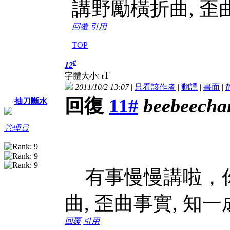
講野勵橫折曲, 歪
回覆
引用
TOP
#
12
T
字體大小:
t
2011/10/2 13:07
|
只看該作者
|
翻譯
|
書面
|
回復
11#
beebeecha
抽刀斷水
管理員
有事慢慢講啦，你
曲, 歪曲事實, 知
回覆
引用