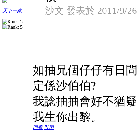
沙文 發表於 2011/9/26 
天下一家
如抽兄個仔仔有日問抽
定係沙伯伯?
我諗抽抽會好不猶疑
我生你出黎。
回覆
引用