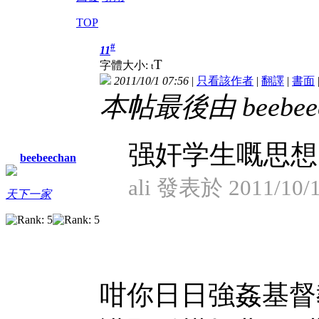
TOP
#
11
T
字體大小:
t
2011/10/1 07:56
|
只看該作者
|
翻譯
|
書面
本帖最後由 beebeech
强奸学生嘅思想
beebeechan
ali 發表於 2011/10/1
天下一家
咁你日日強姦基督