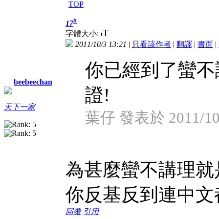
TOP
#
17
T
字體大小:
t
2011/10/3 13:21
|
只看該作者
|
翻譯
|
書面
|
你已經到了蠻不
beebeechan
證!
天下一家
葉仔 發表於 2011/10/
為甚麼蠻不講理就
你反基反到連中文
回覆
引用