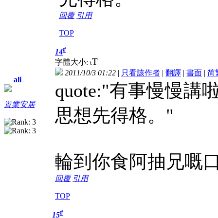
回覆
引用
TOP
#
14
T
字體大小:
t
2011/10/3 01:22
|
只看該作者
|
翻譯
|
書面
|
简
ali
quote:"有事慢
置業安居
思想先得格。"
輪到你食阿抽兄嘅
回覆
引用
TOP
#
15