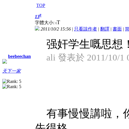
TOP
#
13
T
字體大小:
t
2011/10/2 15:56
|
只看該作者
|
翻譯
|
書面
|
强奸学生嘅思想
ali 發表於 2011/10/1 
beebeechan
天下一家
有事慢慢講啦，你
先得格。