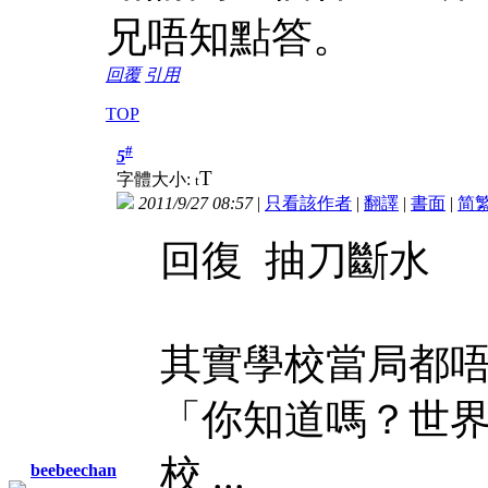
兄唔知點答。
回覆
引用
TOP
#
5
T
字體大小:
t
2011/9/27 08:57
|
只看該作者
|
翻譯
|
書面
|
简
回復 抽刀斷水
其實學校當局都
「你知道嗎？世
校 ...
beebeechan