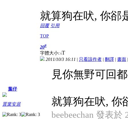
就算狗在吠, 你
回覆
引用
TOP
#
20
T
字體大小:
t
2011/10/3 16:11
|
只看該作者
|
翻譯
|
書面
見你無野可回都
葉仔
就算狗在吠, 你
置業安居
beebeechan 發表於 20