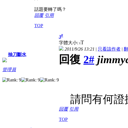
話題要轉了嗎？
回覆
引用
TOP
#
3
T
字體大小:
t
2011/9/26 13:21
|
只看該作者
|
抽刀斷水
回復
2#
jimmy
管理員
請問有何證
回覆
引用
TOP