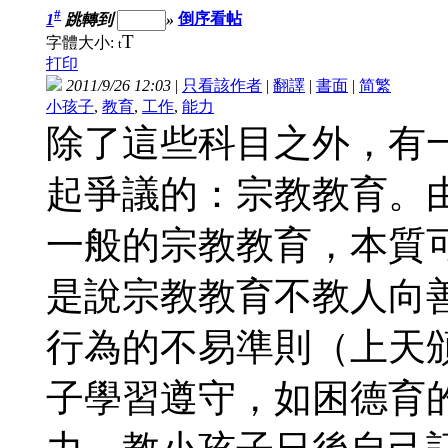
#
1
跳轉到
»
倒序看帖
T
字體大小:
t
打印
2011/9/26 12:03
|
只看該作者
|
翻譯
|
書面
|
简
繁
小孩子
,
教育
,
工作
,
能力
除了這些科目之外，有
起爭議的：宗教教育。
一般的宗教教育，本質
是說宗教教育不教人向
行為的不易準則（上天
子學習遵守，如困德育