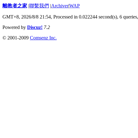
離教者之家
|
聯繫我們
|
Archiver
|
WAP
GMT+8, 2026/8/8 21:54,
Processed in 0.022244 second(s), 6 queries
Powered by
Discuz!
7.2
© 2001-2009
Comsenz Inc.