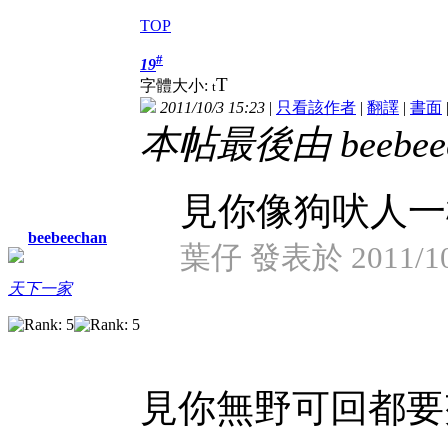
TOP
#
19
T
字體大小:
t
2011/10/3 15:23
|
只看該作者
|
翻譯
|
書面
本帖最後由 beebeech
見你像狗吠人一
beebeechan
葉仔 發表於 2011/10/
天下一家
見你無野可回都要