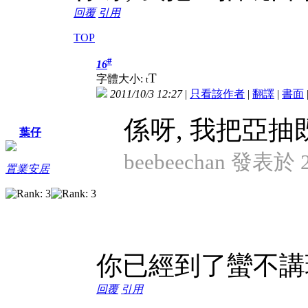
回覆
引用
TOP
#
16
T
字體大小:
t
2011/10/3 12:27
|
只看該作者
|
翻譯
|
書面
係呀, 我把亞
葉仔
beebeechan 發表於 20
置業安居
你已經到了蠻不講
回覆
引用