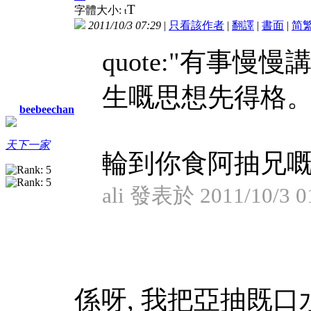
T
字體大小:
t
2011/10/3 07:29
|
只看該作者
|
翻譯
|
書面
|
简
quote:"有事
生嘅思想先得格。
beebeechan
天下一家
輪到你食阿抽兄嘅口
ali 發表於 2011/10/3 0
係呀, 我把亞抽既