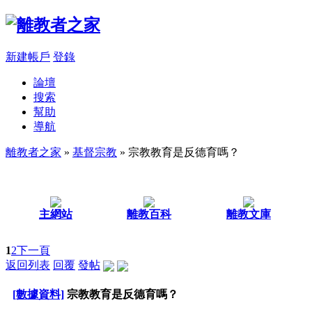
新建帳戶
登錄
論壇
搜索
幫助
導航
離教者之家
»
基督宗教
» 宗教教育是反德育嗎？
主網站
離教百科
離教文庫
1
2
下一頁
返回列表
回覆
發帖
[數據資料]
宗教教育是反德育嗎？