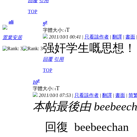
回覆
引用
TOP
ali
#
9
T
字體大小:
t
2011/10/1 00:41
|
只看該作者
|
翻譯
|
書面
置業安居
强奸学生嘅思想！
回覆
引用
TOP
#
10
T
字體大小:
t
2011/10/1 07:53
|
只看該作者
|
翻譯
|
書面
|
简
本帖最後由 beebeechan
回復 beebeechan