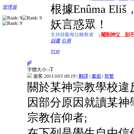
根據Enûma El
管理員
妖言惑眾！
支持鼓勵每位離教者
› 閹割神父 刻不
回覆
引用
TOP
#
8
T
字體大小:
t
遊客
2011/10/1 00:19
|
翻譯
|
書面
|
简
繁
關於某神宗教學校違
因部分原因就讀某神學
宗教信仰者;
在下列是學生自由信