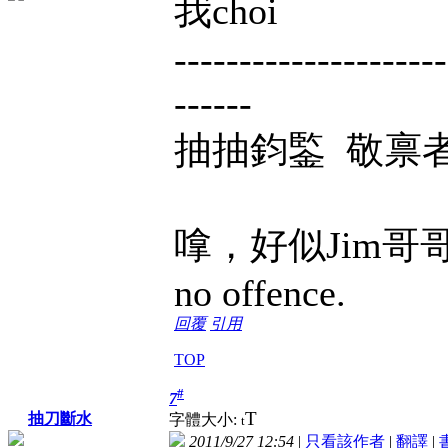
我choi
---------------------
------
抽抽鈞鍳 敬禀
嗱，好似Jim哥哥話事
no offence.
回覆
引用
TOP
#
7
T
抽刀斷水
字體大小:
t
2011/9/27 12:54
|
只看該作者
|
翻譯
|