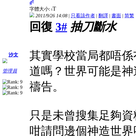
#
4
T
字體大小:
t
2011/9/26 14:08
|
只看該作者
|
翻譯
|
書面
|
简
繁
回復
3#
抽刀斷水
其實學校當局都唔係
沙文
道嗎？世界可能是神
管理員
禱告。
只是未曾搜集足夠資
咁請問邊個神造世界呀？