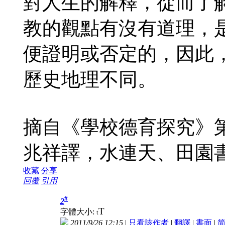
對人生的解釋，從而了
教的觀點有沒有道理，
便證明或否定的，因此
歷史地理不同。
摘自《學校德育探究》第
兆祥譯，水連天、田園書
收藏
分享
回覆
引用
#
2
T
字體大小:
t
2011/9/26 12:15
|
只看該作者
|
翻譯
|
書面
|