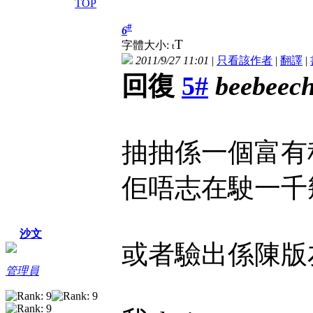
TOP
#
6
T
字體大小:
t
2011/9/27 11:01
|
只看該作者
|
翻譯
|
回復
5#
beebeec
抽抽係一個富有
佢唔志在駛一千
沙文
或者驗出係陳版
管理員