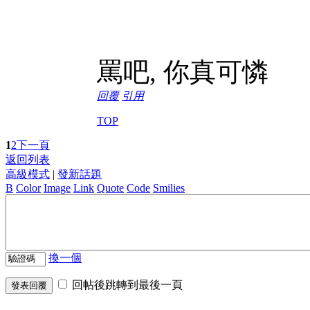
罵吧, 你真可憐
回覆
引用
TOP
1
2
下一頁
返回列表
高級模式
|
發新話題
B
Color
Image
Link
Quote
Code
Smilies
換一個
回帖後跳轉到最後一頁
發表回覆