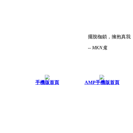
擺脫枷鎖，擁抱真我
-- MKN鬼
手機版首頁
AMP手機版首頁