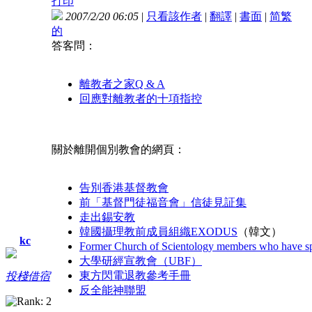
打印
2007/2/20 06:05
|
只看該作者
|
翻譯
|
書面
|
简
繁
的
答客問：
離教者之家Q & A
回應對離教者的十項指控
關於離開個別教會的網頁：
告別香港基督教會
前「基督門徒福音會」信徒見証集
走出錫安教
韓國攝理教前成員組織EXODUS
（韓文）
kc
Former Church of Scientology members who have s
大學研經宣教會（UBF）
東方閃電退教參考手冊
投棧借宿
反全能神聯盟