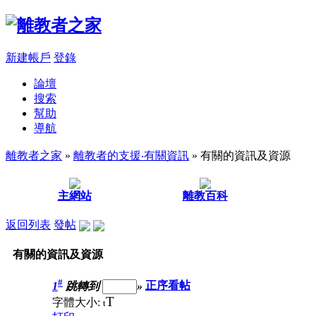
新建帳戶
登錄
論壇
搜索
幫助
導航
離教者之家
»
離教者的支援‧有關資訊
» 有關的資訊及資源
主網站
離教百科
返回列表
發帖
有關的資訊及資源
#
1
跳轉到
»
正序看帖
T
字體大小:
t