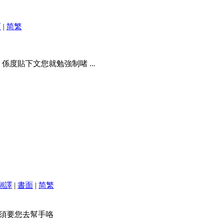
面
|
简
繁
度貼下文您就勉強制啫 ...
翻譯
|
書面
|
简
繁
須要您去幫手咯