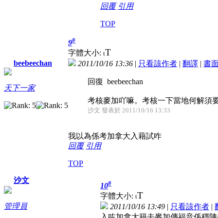
回覆
引用
TOP
#
9
T
字體大小:
t
beebeechan
2011/10/16 13:36
|
只看該作者
|
翻譯
|
書
回復 beebeechan
天下一家
考核麥加吖嘛。考核一下當地何解須
沙文 發表於 2011/10/16 13:33
我以為係考加拿大入藉試咋
回覆
引用
TOP
沙文
#
10
T
字體大小:
t
管理員
2011/10/16 13:49
|
只看該作者
|
入咗加拿大籍去麥加傳福音係穩陣