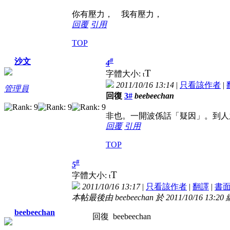
你有壓力， 我有壓力，
回覆
引用
TOP
#
沙文
4
T
字體大小:
t
2011/10/16 13:14
|
只看該作者
|
管理員
回復
3#
beebeechan
非也。一開波係話「疑因」。到人
回覆
引用
TOP
#
5
T
字體大小:
t
2011/10/16 13:17
|
只看該作者
|
翻譯
|
書
本帖最後由 beebeechan 於 2011/10/16 13:20
beebeechan
回復 beebeechan