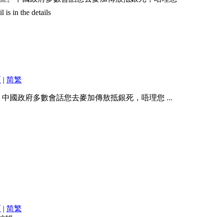
is in the details
面
|
简
繁
國政府多數會話您去麥加傳敖抵銀死，唔理您 ...
面
|
简
繁