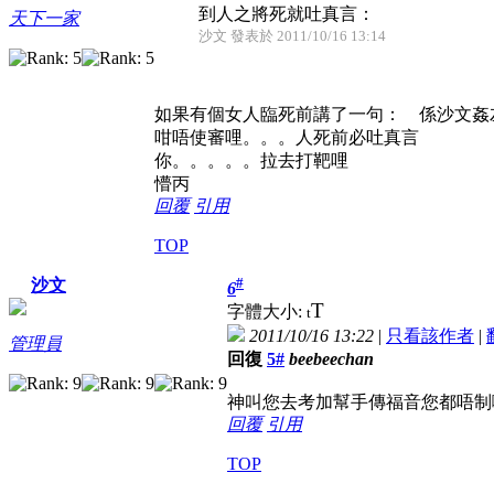
到人之將死就吐真言：
天下一家
沙文 發表於 2011/10/16 13:14
如果有個女人臨死前講了一句： 係沙文姦
咁唔使審哩。。。人死前必吐真言
你。。。。。拉去打靶哩
懵丙
回覆
引用
TOP
#
沙文
6
T
字體大小:
t
2011/10/16 13:22
|
只看該作者
|
管理員
回復
5#
beebeechan
神叫您去考加幫手傳福音您都唔制
回覆
引用
TOP