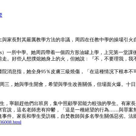
繁
生與家長對其嚴厲教學方法的非議，周四在任教中學的操場引火
ziers）一所中學。她周四帶着一個四方形油罐上學，上完第一
前走。好些人想撲熄她身上的火，但她說﹕『不，不要理我，我
醫院消息指，她全身95％皮膚三級燒傷，「在這種情况下根本不
教師。周三，她與學生開會，希望與學生改善關係，但場面火爆。
學生，寧願趕他們出班房，集中照顧學習能力較強的學生。有家
察官說，這名老師患有抑鬱，「這是一種絕望的行為……與罪案
進事件。家長和學生受訪稱，自焚教師與多名學生關係惡劣。法
36008.html