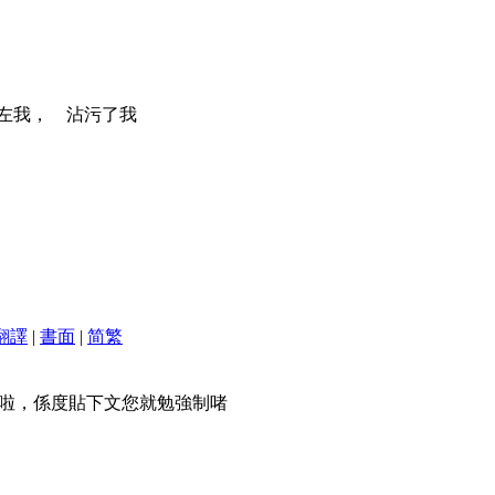
左我， 沾污了我
翻譯
|
書面
|
简
繁
啦，係度貼下文您就勉強制啫