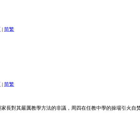
面
|
简
繁
面
|
简
繁
與家長對其嚴厲教學方法的非議，周四在任教中學的操場引火自