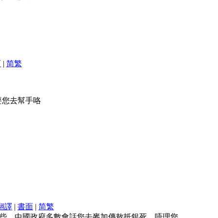
面
|
简
繁
要您去幫手咯
翻譯
|
書面
|
简
繁
些。中國政府多數會話您去麥加傳敖抵銀死，唔理您