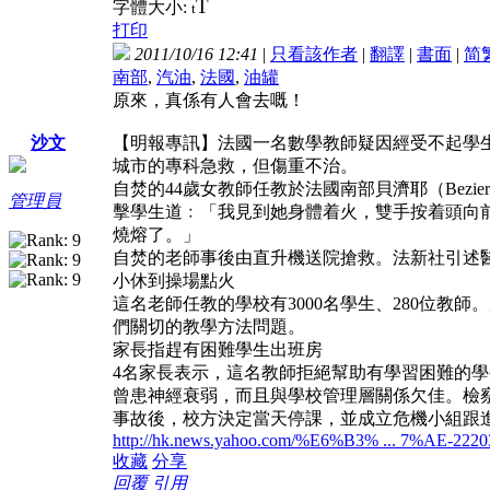
T
字體大小:
t
打印
2011/10/16 12:41
|
只看該作者
|
翻譯
|
書面
|
简
南部
,
汽油
,
法國
,
油罐
原來，真係有人會去嘅！
【明報專訊】法國一名數學教師疑因經受不起學
沙文
城市的專科急救，但傷重不治。
自焚的44歲女教師任教於法國南部貝濟耶（Be
管理員
擊學生道﹕「我見到她身體着火，雙手按着頭向
燒熔了。」
自焚的老師事後由直升機送院搶救。法新社引述
小休到操場點火
這名老師任教的學校有3000名學生、280位
們關切的教學方法問題。
家長指趕有困難學生出班房
4名家長表示，這名教師拒絕幫助有學習困難的
曾患神經衰弱，而且與學校管理層關係欠佳。檢
事故後，校方決定當天停課，並成立危機小組跟
http://hk.news.yahoo.com/%E6%B3% ... 7%AE-2220
收藏
分享
回覆
引用