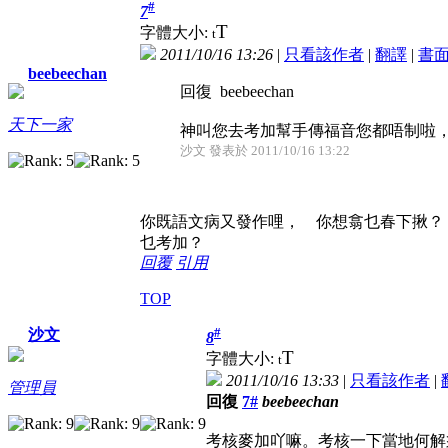
#
7
T
字體大小:
t
2011/10/16 13:26
|
只看該作者
|
翻譯
|
書
beebeechan
回復 beebeechan
天下一家
神叫您去考加幫手傳福音您都唔制啦，係
沙文 發表於 2011/10/16 13:22
你既語文病又發作哩， 你想翕乜春下揪？
乜考加？
回覆
引用
TOP
#
沙文
8
T
字體大小:
t
2011/10/16 13:33
|
只看該作者
|
管理員
回復
7#
beebeechan
考核麥加吖嘛。考核一下當地何解