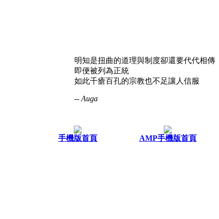
明知是扭曲的道理與制度卻還要代代相傳
即便被列為正統
如此千瘡百孔的宗教也不足讓人信服
-- Auga
手機版首頁
AMP手機版首頁