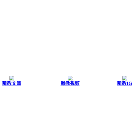
離教文庫
離教視頻
離教IG