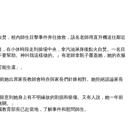
自焚，校內師生目擊事件奔往搶救，該名老師用直升機送往鄰近
堂課後，在小休時段走到操場中央，拿汽油淋身後點火自焚。一名目
不要幫助。神叫我這樣做的。』有老師拿氈子覆蓋她，她的衣服
可能生還」。
十日前她出席家長教師會時亦與家長們針鋒相對。她拒絕談論家長
長留意到她身上有不明緣故的割損和瘀傷。又有人說，她一年前
無關。」
國教育部長已赴當地，了解事件和慰問師生。