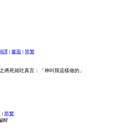
翻譯
|
書面
|
简
繁
之將死就吐真言：「神叫我這樣做的」
面
|
简
繁
 編輯