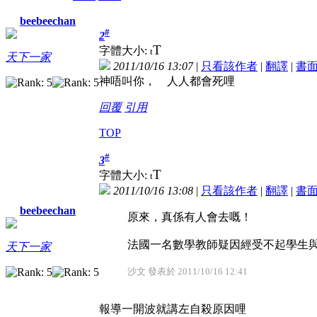
beebeechan
#
2
T
字體大小:
t
天下一家
2011/10/16 13:07
|
只看該作者
|
翻譯
|
書
神唔叫你， 人人都會死哩
回覆
引用
TOP
#
3
T
字體大小:
t
2011/10/16 13:08
|
只看該作者
|
翻譯
|
書
beebeechan
原來，真係有人會去嘅！
法國一名數學教師疑因經受不起學生
天下一家
沙文 發表於 2011/10/16 12:41
報導一開波就講左自殺原因哩