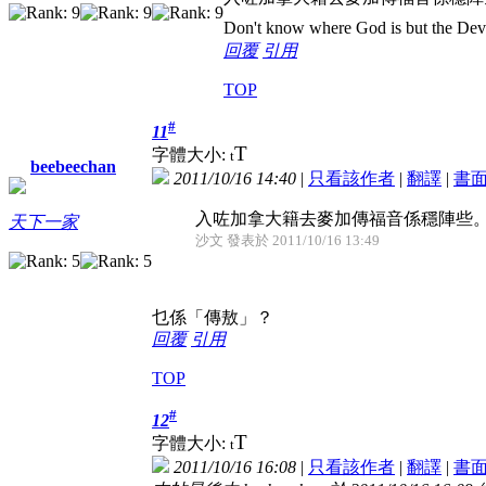
Don't know where God is but the Devil 
回覆
引用
TOP
#
11
T
字體大小:
t
beebeechan
2011/10/16 14:40
|
只看該作者
|
翻譯
|
書
入咗加拿大籍去麥加傳福音係穩陣些。中
天下一家
沙文 發表於 2011/10/16 13:49
乜係「傳敖」？
回覆
引用
TOP
#
12
T
字體大小:
t
2011/10/16 16:08
|
只看該作者
|
翻譯
|
書