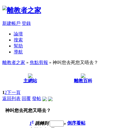
新建帳戶
登錄
論壇
搜索
幫助
導航
離教者之家
»
焦點剪報
» 神叫您去死您又唔去？
主網站
離教百科
1
2
下一頁
返回列表
回覆
發帖
神叫您去死您又唔去？
#
1
跳轉到
»
倒序看帖