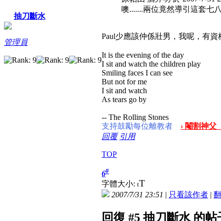
噢.......兩位竟然導引這套
抽刀斷水
Paul少應該仲係壯男，我呢，有
管理員
It is the evening of the day
I sit and watch the children play
Smiling faces I can see
But not for me
I sit and watch
As tears go by
-- The Rolling Stones
支持鼓勵每位離教者
› 閹割神父
回覆
引用
TOP
#
6
T
字體大小:
t
2007/7/31 23:51
|
只看該作者
|
回復 #5 抽刀斷水 的帖