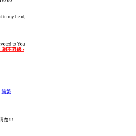
d to do
t in my head,
evoted to You
 刻不容緩 ‹
|
简
繁
楚!!!