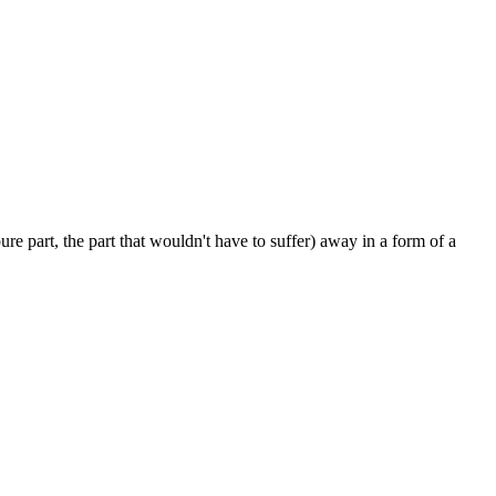
pure part, the part that wouldn't have to suffer) away in a form of a