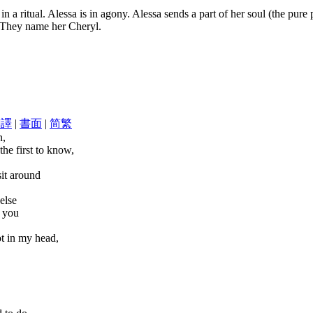
in a ritual. Alessa is in agony. Alessa sends a part of her soul (the pure
. They name her Cheryl.
翻譯
|
書面
|
简
繁
n,
the first to know,
sit around
else
o you
t in my head,