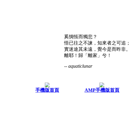
奚惆悵而獨悲？
悟已往之不諫，知來者之可追；
實迷途其未遠，覺今是而昨非。
離耶！歸「離家」兮！
-- aquaticlunar
手機版首頁
AMP手機版首頁