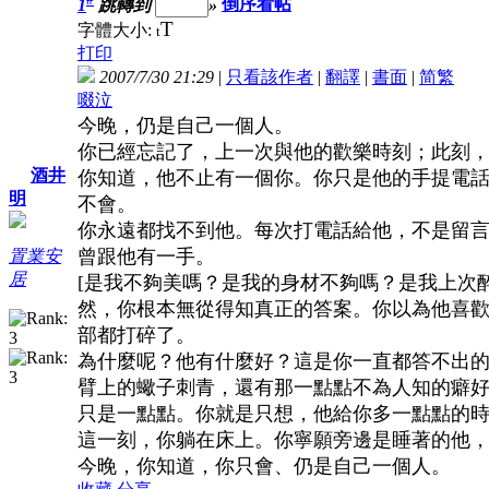
1
跳轉到
»
倒序看帖
T
字體大小:
t
打印
2007/7/30 21:29
|
只看該作者
|
翻譯
|
書面
|
简
繁
啜泣
今晚，仍是自己一個人。
你已經忘記了，上一次與他的歡樂時刻；此刻
酒井
你知道，他不止有一個你。你只是他的手提電話
明
不會。
你永遠都找不到他。每次打電話給他，不是留言，就
曾跟他有一手。
置業安
居
[是我不夠美嗎？是我的身材不夠嗎？是我上次醉酒後
然，你根本無從得知真正的答案。你以為他喜歡你
部都打碎了。
為什麼呢？他有什麼好？這是你一直都答不出
臂上的蠍子刺青，還有那一點點不為人知的癖
只是一點點。你就是只想，他給你多一點點的時
這一刻，你躺在床上。你寧願旁邊是睡著的他
今晚，你知道，你只會、仍是自己一個人。