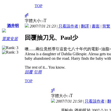
TOP
#
4
T
字體大小:
t
酒井明
2007/7/31 21:23
|
只看該作者
|
翻譯
|
書面
|
简
繁
回覆抽刀兄、Paul少
置業安居
噢.......兩位竟然導引這套七八十年代的電影<油脂
Alessa is a daughter of Dahlia Gillespie. Alessa gets toa
baby abandoned on the road. Harry finds the baby with
The rest of it... You know.
回覆
引用
TOP
#
5
T
字體大小:
t
2007/7/31 21:50
|
只看該作者
|
原帖由
酒井明
於 2007-7-31 