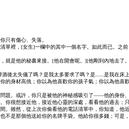
，你只有傷心、失落。
清單裡，[女生]一欄中的其中一個名字。如此而已。之
是他的秘書來接。[他在開會呢。][他剛到內地去了。][他
太失儀了嗎？是我太多要求了嗎？是......是我在床上太
的身材高佻；你以為他喜歡你的孩子氣；你以為他喜歡你的欲拒
的問題。或許，你只是被他的神秘感吸引了——他的身份
好。你很想接近他，接近他心靈的深處，看看他的過去；
間。雖然，從上次你偷看他的電話清單中，你知道，他近來
，也不是那個他送給你的名牌手袋。他給你很多錢；可是