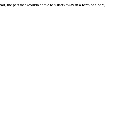
 part, the part that wouldn't have to suffer) away in a form of a baby