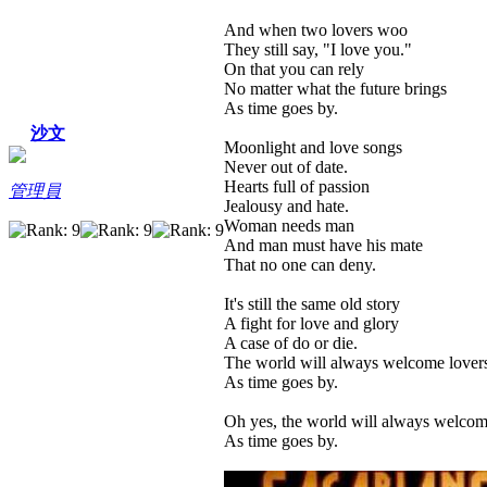
And when two lovers woo
They still say, "I love you."
On that you can rely
No matter what the future brings
As time goes by.
沙文
Moonlight and love songs
Never out of date.
Hearts full of passion
管理員
Jealousy and hate.
Woman needs man
And man must have his mate
That no one can deny.
It's still the same old story
A fight for love and glory
A case of do or die.
The world will always welcome lover
As time goes by.
Oh yes, the world will always welcom
As time goes by.