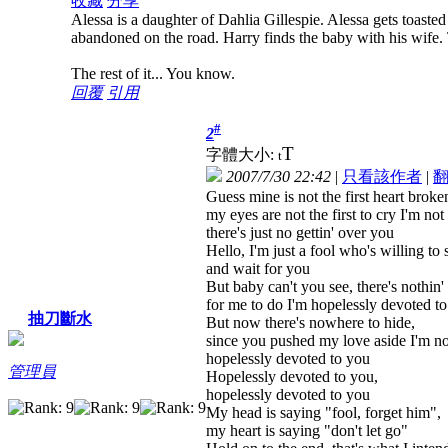
收藏
分享
Alessa is a daughter of Dahlia Gillespie. Alessa gets toasted 
abandoned on the road. Harry finds the baby with his wife
The rest of it... You know.
回覆
引用
#
2
T
字體大小:
t
2007/7/30 22:42
|
只看該作者
|
Guess mine is not the first heart broke
my eyes are not the first to cry I'm not 
there's just no gettin' over you
Hello, I'm just a fool who's willing to 
and wait for you
But baby can't you see, there's nothin' 
for me to do I'm hopelessly devoted t
抽刀斷水
But now there's nowhere to hide,
since you pushed my love aside I'm no
hopelessly devoted to you
管理員
Hopelessly devoted to you,
hopelessly devoted to you
My head is saying "fool, forget him",
my heart is saying "don't let go"