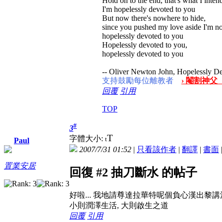
Hold on to the end, that's what I inten
I'm hopelessly devoted to you
But now there's nowhere to hide,
since you pushed my love aside I'm no
hopelessly devoted to you
Hopelessly devoted to you,
hopelessly devoted to you
-- Oliver Newton John, Hopelessly D
支持鼓勵每位離教者
› 閹割神父
回覆
引用
TOP
#
3
T
字體大小:
t
Paul
2007/7/31 01:52
|
只看該作者
|
翻譯
|
書面
置業安居
回復 #2 抽刀斷水 的帖子
好啦... 我地請尊達拉華特呢個負心漢出黎講清
小則潤澤生活, 大則啟生之道
回覆
引用