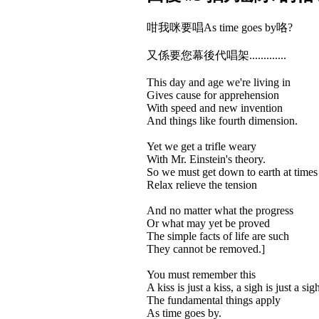
咁我咪要唱As time goes by咯?
又係要您幕後代唱架.............
This day and age we're living in
Gives cause for apprehension
With speed and new invention
And things like fourth dimension.
Yet we get a trifle weary
With Mr. Einstein's theory.
So we must get down to earth at times
Relax relieve the tension
And no matter what the progress
Or what may yet be proved
The simple facts of life are such
They cannot be removed.]
You must remember this
A kiss is just a kiss, a sigh is just a sig
The fundamental things apply
As time goes by.