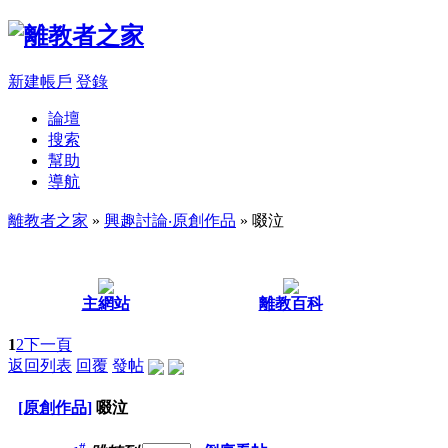
新建帳戶
登錄
論壇
搜索
幫助
導航
離教者之家
»
興趣討論‧原創作品
» 啜泣
主網站
離教百科
1
2
下一頁
返回列表
回覆
發帖
[原創作品]
啜泣
#