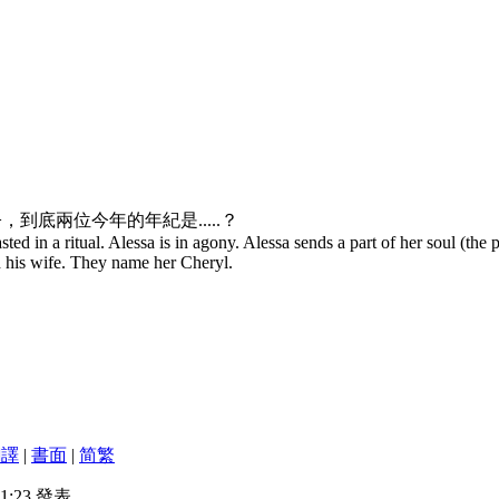
>，到底兩位今年的年紀是.....？
sted in a ritual. Alessa is in agony. Alessa sends a part of her soul (the 
 his wife. They name her Cheryl.
翻譯
|
書面
|
简
繁
21:23 發表