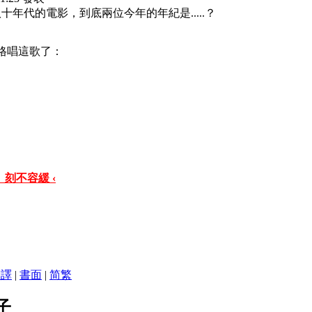
七八十年代的電影，到底兩位今年的年紀是.....？
資格唱這歌了：
 刻不容緩 ‹
翻譯
|
書面
|
简
繁
子