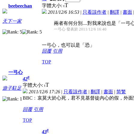
T
字體大小:
beebeechan
t
2011/12/6 16:53
|
只看該作者
|
翻譯
|
書面
天下一家
兩者有何分別....對我來說也是「一
一弓心 發表於 2011/12/6 16:40
一弓心，也可以是「恐」
回覆
引用
TOP
一弓心
#
42
T
字體大小:
t
遊子駐足
2011/12/6 17:26
|
只看該作者
|
翻譯
|
書面
|
简
繁
BBC﹕哀莫大於心死，君不見基督徒內心的假，外
回覆
引用
TOP
#
43