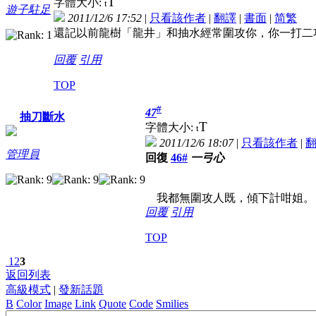
T
字體大小:
t
遊子駐足
2011/12/6 17:52
|
只看該作者
|
翻譯
|
書面
|
简
繁
還記以前龍樹「龍井」和抽水經常圍攻你，你一打二
回覆
引用
TOP
#
47
抽刀斷水
T
字體大小:
t
2011/12/6 18:07
|
只看該作者
|
管理員
回復
46#
一弓心
我都無圍攻人既，傾下計咁姐。
回覆
引用
TOP
1
2
3
返回列表
高級模式
|
發新話題
B
Color
Image
Link
Quote
Code
Smilies