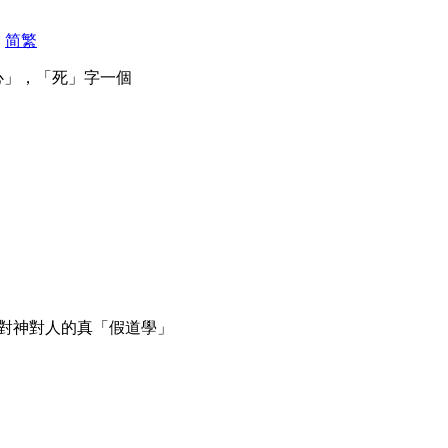
|
简
繁
弓心」，「死」字一個
面對神對人的真「假道學」