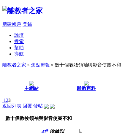
新建帳戶
登錄
論壇
搜索
幫助
導航
離教者之家
»
焦點剪報
» 數十個教牧領袖與影音使團不和
主網站
離教百科
1
2
3
返回列表
回覆
發帖
數十個教牧領袖與影音使團不和
#
41
跳轉到
»