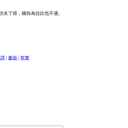
功夫了得，稱你為拉比也不過。
翻譯
|
書面
|
简
繁