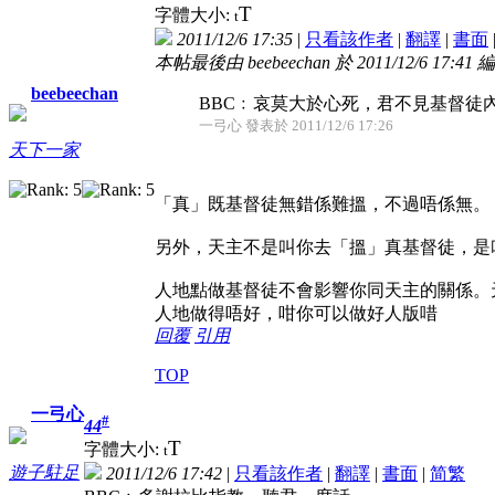
T
字體大小:
t
2011/12/6 17:35
|
只看該作者
|
翻譯
|
書面
本帖最後由 beebeechan 於 2011/12/6 17:41 
beebeechan
BBC﹕哀莫大於心死，君不見基督徒
一弓心 發表於 2011/12/6 17:26
天下一家
「真」既基督徒無錯係難搵，不過唔係無。
另外，天主不是叫你去「搵」真基督徒，是
人地點做基督徒不會影響你同天主的關係。
人地做得唔好，咁你可以做好人版唶
回覆
引用
TOP
一弓心
#
44
T
字體大小:
t
遊子駐足
2011/12/6 17:42
|
只看該作者
|
翻譯
|
書面
|
简
繁