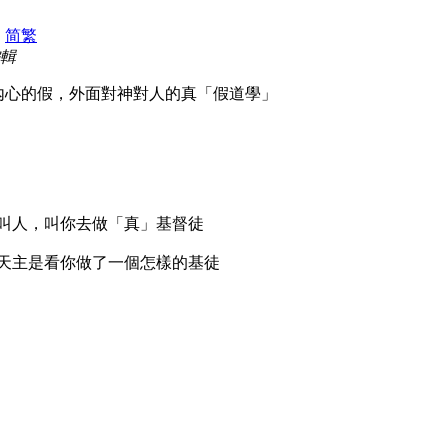
|
简
繁
編輯
內心的假，外面對神對人的真「假道學」
叫人，叫你去做「真」基督徒
天主是看你做了一個怎樣的基徒