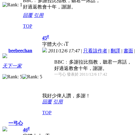
BBC﹕多謝拉比指教，聽君一席話，
好過返教會十年，謝謝。
回覆
引用
TOP
#
45
T
字體大小:
t
beebeechan
2011/12/6 17:47
|
只看該作者
|
翻譯
|
書面
BBC﹕多謝拉比指教，聽君一席話，
天下一家
好過返教會十年，謝謝。
一弓心 發表於 2011/12/6 17:42
我好少俾人讚，多謝！
回覆
引用
TOP
一弓心
#
46