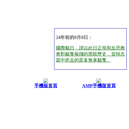
24年前的8月8日：
國際貓日，謹以此日正視和反思教
會對貓隻摧殘的黑暗歷史，並悼念
當中死去的眾多無辜貓隻。
手機版首頁
AMP手機版首頁