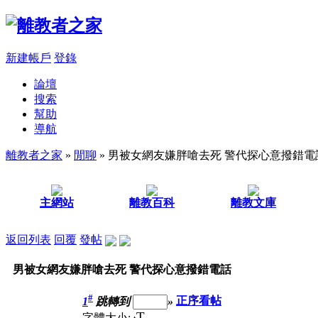
新建帳戶
登錄
論壇
搜索
幫助
導航
離教者之家
»
閒聊
» 男被女網友嫌胖嗆去死 警代探心意撥錯電
主網站
離教百科
離教文庫
返回列表
回覆
發帖
男被女網友嫌胖嗆去死 警代探心意撥錯電話
#
1
跳轉到
»
正序看帖
T
字體大小: