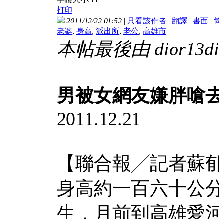
t
打印
2011/12/22 01:52
|
只看該作者
|
翻譯
|
書面
|
老婆
,
身高
,
派出所
,
老公
,
高雄市
本帖最後由 dior13dior
男被女網友嫌胖嗆去
2011.12.21
【聯合報╱記者蘇
身高約一百六十公
生，月前到高雄愛