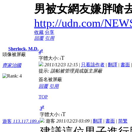
男被女網友嫌胖嗆去
http://udn.com/NE
收藏
分享
回覆
引用
Sherlock, M.D.
#
4
頭像被屏蔽
T
字體大小:
t
2011/12/23 12:15
|
只看該作者
|
翻譯
|
書面
齊家治國
提示:
該帖被管理員或版主屏蔽
簽名被屏蔽
回覆
引用
TOP
#
3
T
字體大小:
t
遊客
2011/12/23 03:09
|
翻譯
|
書面
|
简
繁
遊客
113.117.189.x
建議這位男子進行