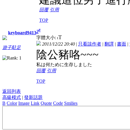
回覆
引用
TOP
#
2
keyboard9413
T
字體大小:
t
2011/12/22 20:40
|
只看該作者
|
翻譯
|
書面
|
遊子駐足
陰公豬咯~~~
私は何ために生存しました
回覆
引用
TOP
返回列表
高級模式
|
發新話題
B
Color
Image
Link
Quote
Code
Smilies