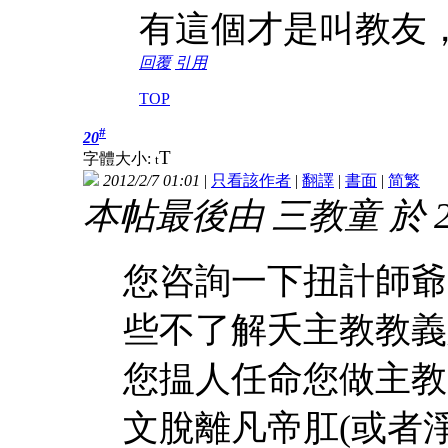
有這個才是叫教友
回覆
引用
TOP
#
20
T
字體大小:
t
2012/2/7 01:01
|
只看該作者
|
翻譯
|
書面
|
简
繁
本帖最後由 三教童 於 2012
您咨詢一下扭計師爺
些不了解夭主教教義
您揾人任命您做主教，就
文脫離凡帝肛(或者