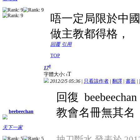
唔一定局限於中
做主教都得格，
回覆
引用
TOP
#
17
T
字體大小:
t
2012/2/5 05:36
|
只看該作者
|
翻譯
|
書面
|
回復 beebeechan
教會名冊無其名
beebeechan
天下一家
抽刀斷水 發表於 2012/2