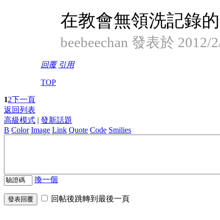
在教會無領洗記錄的,
beebeechan 發表於 2012/2/
回覆
引用
TOP
1
2
下一頁
返回列表
高級模式
|
發新話題
B
Color
Image
Link
Quote
Code
Smilies
換一個
回帖後跳轉到最後一頁
發表回覆