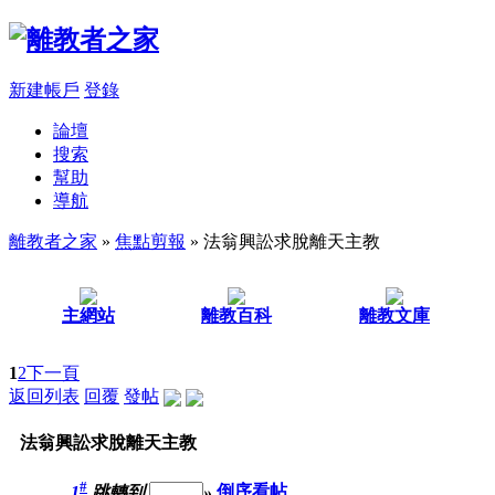
新建帳戶
登錄
論壇
搜索
幫助
導航
離教者之家
»
焦點剪報
» 法翁興訟求脫離天主教
主網站
離教百科
離教文庫
1
2
下一頁
返回列表
回覆
發帖
法翁興訟求脫離天主教
#
1
跳轉到
»
倒序看帖