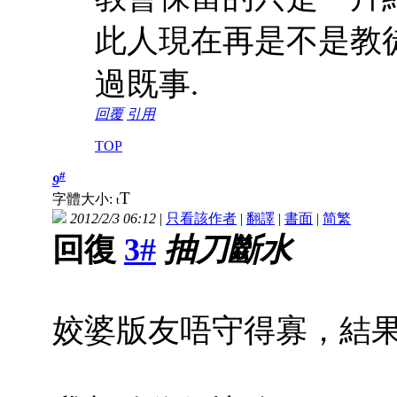
此人現在再是不是教徒
過既事.
回覆
引用
TOP
#
9
T
字體大小:
t
2012/2/3 06:12
|
只看該作者
|
翻譯
|
書面
|
简
繁
回復
3#
抽刀斷水
姣婆版友唔守得寡，結