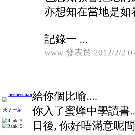
亦想知在當地是如看
記錄一 ...
www 發表於 2012/2/2 07
給你個比喻....
beebeechan
你入了蜜蜂中學讀書...
天下一家
日後, 你好唔滿意呢間蜜