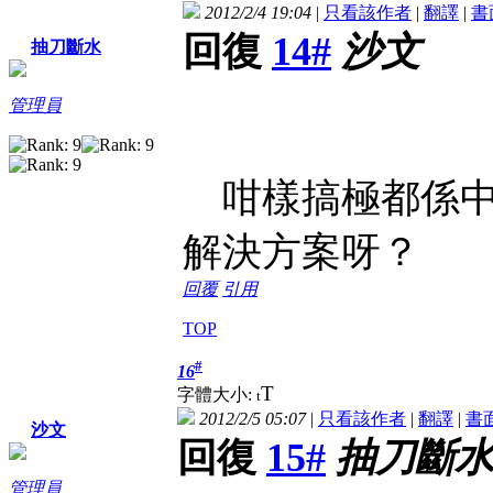
2012/2/4 19:04
|
只看該作者
|
翻譯
|
書
回復
14#
沙文
抽刀斷水
管理員
咁樣搞極都係中
解決方案呀？
回覆
引用
TOP
#
16
T
字體大小:
t
2012/2/5 05:07
|
只看該作者
|
翻譯
|
書
沙文
回復
15#
抽刀斷
管理員