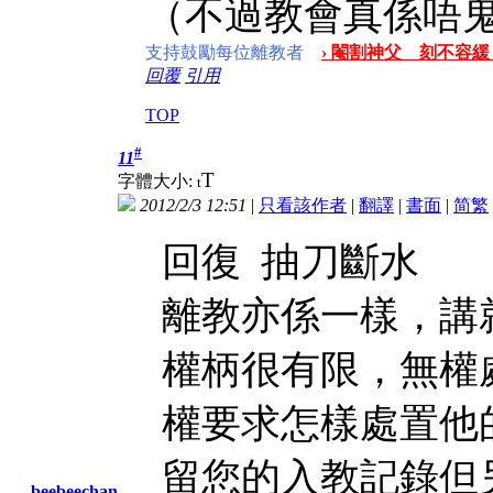
（不過教會真係唔
支持鼓勵每位離教者
› 閹割神父 刻不容緩 
回覆
引用
TOP
#
11
T
字體大小:
t
2012/2/3 12:51
|
只看該作者
|
翻譯
|
書面
|
简
繁
回復 抽刀斷水
離教亦係一樣，講
權柄很有限，無權
權要求怎樣處置他
留您的入教記錄但另
beebeechan