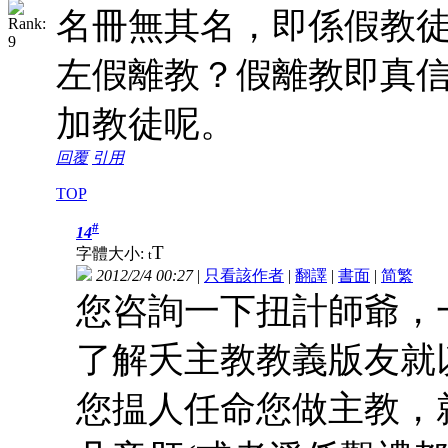
名冊無其名，即係假教
左假離教？假離教即真
加教徒呢。
回覆
引用
TOP
#
14
T
字體大小:
t
2012/2/4 00:27
|
只看該作者
|
翻譯
|
書面
|
简
繁
您咨詢一下扭計師爺，
了解夭主教教義版友就
您揾人任命您做主教，就可