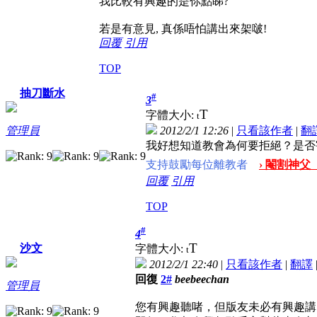
我比較有興趣的是你點睇?
若是有意見, 真係唔怕講出來架啵!
回覆
引用
TOP
抽刀斷水
#
3
T
字體大小:
t
2012/2/1 12:26
|
只看該作者
|
翻
管理員
我好想知道教會為何要拒絕？是否
支持鼓勵每位離教者
› 閹割神父
回覆
引用
TOP
#
4
T
沙文
字體大小:
t
2012/2/1 22:40
|
只看該作者
|
翻譯
回復
2#
beebeechan
管理員
您有興趣聽啫，但版友未必有興趣講