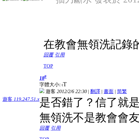
在教會無領洗記錄的
回覆
引用
TOP
#
18
T
字體大小:
t
遊客
2012/2/6 22:30
|
翻譯
|
書面
|
简
繁
是否錯了？信了就
遊客
119.247.51.x
無領洗不是教會會
回覆
引用