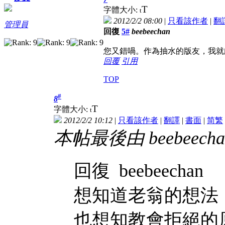
T
字體大小:
t
2012/2/2 08:00
|
只看該作者
|
翻
管理員
回復
5#
beebeechan
您又錯喎。作為抽水的版友，我就
回覆
引用
TOP
#
8
T
字體大小:
t
2012/2/2 10:12
|
只看該作者
|
翻譯
|
書面
|
简
繁
本帖最後由 beebeechan 
回復 beebeechan
想知道老翁的想法
也想知教會拒絕的