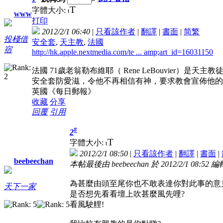
T
字體大小:
t
www
打印
2012/2/1 06:40
|
只看該作者
|
翻譯
|
書面
|
简
繁
投棧借
安全套
,
天主教
,
法國
宿
http://hk.apple.nextmedia.com/te ... amp;art_id=16031150
法國 71歲老翁勒布維耶（ Rene LeBouvier
安全套防愛滋，令他不再相信有神，要求教會宣佈他的
英國《每日郵報》
收藏
分享
回覆
引用
#
2
T
字體大小:
t
2012/2/1 08:50
|
只看該作者
|
翻譯
|
書面
|
beebeechan
本帖最後由 beebeechan 於 2012/2/1 08:52 編
為甚麼由頭至尾你也不敢表達你對此事的意
天下一家
是否想先看看壇上吹甚麼風先哩?
看風駛艃!