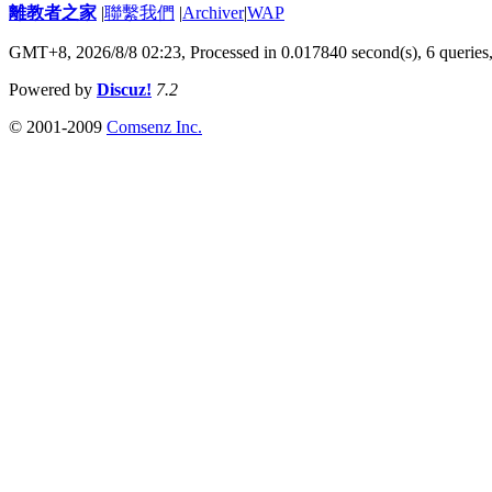
離教者之家
|
聯繫我們
|
Archiver
|
WAP
GMT+8, 2026/8/8 02:23,
Processed in 0.017840 second(s), 6 queries
Powered by
Discuz!
7.2
© 2001-2009
Comsenz Inc.