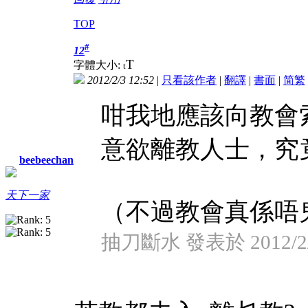
TOP
#
12
T
字體大小:
t
2012/2/3 12:52
|
只看該作者
|
翻譯
|
書面
|
简
繁
咁我地應該向教會
意欲離教人士，究
beebeechan
天下一家
（不過教會真係唔鬼理
抽刀斷水 發表於 2012/2/3