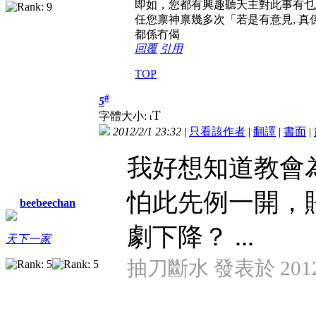
即如，您都有興趣聽夭主對此事有乜
任您禀神禀幾多次「若是有意見, 
都係冇偈
回覆
引用
TOP
#
5
T
字體大小:
t
2012/2/1 23:32
|
只看該作者
|
翻譯
|
書面
|
我好想知道教會
怕此先例一開，
beebeechan
劇下降？ ...
天下一家
抽刀斷水 發表於 2012/2