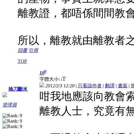
離教證，都唔係間間教
所以，離教就由離教者
回覆
引用
TOP
#
10
T
字體大小:
t
2012/2/3 12:20
|
只看該作者
|
翻譯
|
書面
|
抽刀斷水
咁我地應該向教會
管理員
離教人士，究竟有