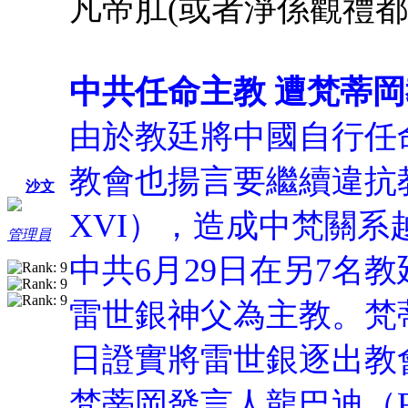
凡帝肛(或者淨係觀禮都
中共任命主教 遭梵蒂
由於教廷將中國自行任
教會也揚言要繼續違抗教宗本
沙文
XVI），造成中梵關系
管理員
中共6月29日在另7名
雷世銀神父為主教。梵
日證實將雷世銀逐出教
梵蒂岡發言人龍巴迪（Fede