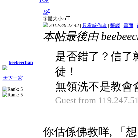
TOP
#
19
T
字體大小:
t
2012/2/6 22:42
|
只看該作者
|
翻譯
|
書面
|
本帖最後由 beebeecha
是否錯了？信了
beebeechan
徒！
天下一家
無領洗不是教會會
Guest from 119.247.
你估係佛教咩, 「