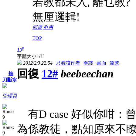
若教都未入, 離乜教?
無厘邏輯!
回覆
引用
TOP
#
13
T
字體大小:
t
2012/2/3 22:54
|
只看該作者
|
翻譯
|
書面
|
简
繁
回復
12#
beebeechan
抽
刀斷水
管理員
有D case 好似你咁
為係教徒，點知原來不