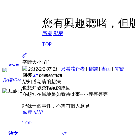
您有興趣聽啫，但
回覆
引用
TOP
#
6
T
字體大小:
t
www
2012/2/2 07:21
|
只看該作者
|
翻譯
|
書面
|
简
繁
回復
2#
beebeechan
投棧借宿
想知道老翁的想法
也想知教會拒絕的原因
亦想知在當地是如看待此事~~~等等等等
記錄一個事件，不需有個人意見
回覆
引用
TOP
#
沙文
7