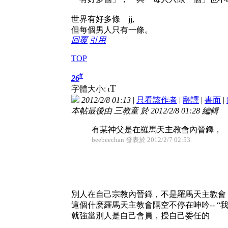
世界有好多條 jj,
但每個男人只有一條。
回覆
引用
TOP
#
26
T
字體大小:
t
2012/2/8 01:13
|
只看該作者
|
翻譯
|
書面
|
本帖最後由 三教童 於 2012/2/8 01:28 編輯
有某神父是在羅馬天主教會內晉鐸， 
beebeechan 發表於 2012/2/7 02:53
別人在自己宗教內晉鐸，不是羅馬天主教會
這個什麽羅馬天主教會隔空不停在呻吟-- “我
就強當別人是自己會員，授自己委任的