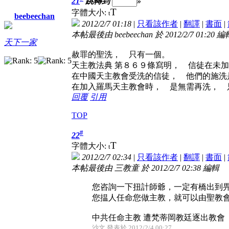
21
跳轉到
»
T
字體大小:
t
beebeechan
2012/2/7 01:18
|
只看該作者
|
翻譯
|
書面
|
本帖最後由 beebeechan 於 2012/2/7 01:20 編
天下一家
赦罪的聖洗， 只有一個。
天主教法典 第８６９條寫明， 信徒在未
在中國天主教會受洗的信徒， 他們的施洗
在加入羅馬天主教會時， 是無需再洗， 
回覆
引用
TOP
#
22
T
字體大小:
t
2012/2/7 02:34
|
只看該作者
|
翻譯
|
書面
|
本帖最後由 三教童 於 2012/2/7 02:38 編輯
您咨詢一下扭計師爺，一定有橋出到
您揾人任命您做主教，就可以由聖教會發o
中共任命主教 遭梵蒂岡教廷逐出教會
沙文 發表於 2012/2/4 00:27