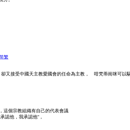
简
繁
卻又接受中國天主教愛國會的任命為主教， 咁梵蒂崗咪可以驅逐這
，這個宗教組織有自己的代表會議
承認他，我承認他" ,