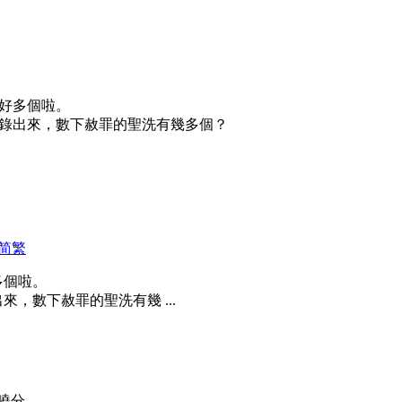
好多個啦。
錄出來，數下赦罪的聖洗有幾多個？
简
繁
多個啦。
，數下赦罪的聖洗有幾 ...
曉分。