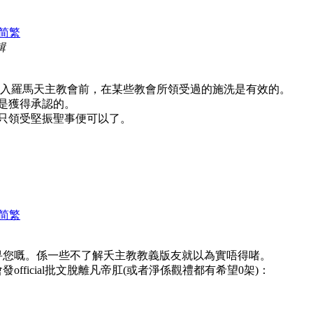
简
繁
輯
加入羅馬天主教會前，在某些教會所領受過的施洗是有效的。
是獲得承認的。
只領受堅振聖事便可以了。
简
繁
畀您嘅。係一些不了解夭主教教義版友就以為實唔得啫。
fficial批文脫離凡帝肛(或者淨係觀禮都有希望0架)：