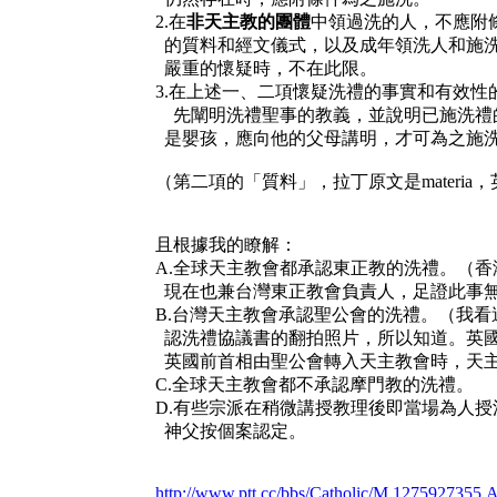
2.在
非天主教的團體
中領過洗的人，不應附
的質料和經文儀式，以及成年領洗人和施
嚴重的懷疑時，不在此限。
3.在上述一、二項懷疑洗禮的事實和有效
先闡明洗禮聖事的教義，並說明已施洗禮
是嬰孩，應向他的父母講明，才可為之施
（第二項的「質料」，拉丁原文是materia，英
且根據我的瞭解：
A.全球天主教會都承認東正教的洗禮。（
現在也兼台灣東正教會負責人，足證此事
B.台灣天主教會承認聖公會的洗禮。（我
認洗禮協議書的翻拍照片，所以知道。英
英國前首相由聖公會轉入天主教會時，天
C.全球天主教會都不承認摩門教的洗禮。
D.有些宗派在稍微講授教理後即當場為人
神父按個案認定。
http://www.ptt.cc/bbs/Catholic/M.1275927355.