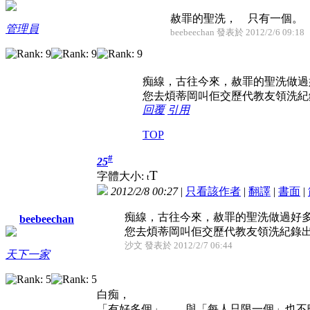
赦罪的聖洗， 只有一個。
管理員
beebeechan 發表於 2012/2/6 09:18
痴線，古往今來，赦罪的聖洗做過
您去煩蒂岡叫佢交歷代教友領洗紀
回覆
引用
TOP
#
25
T
字體大小:
t
2012/2/8 00:27
|
只看該作者
|
翻譯
|
書面
|
痴線，古往今來，赦罪的聖洗做過好
beebeechan
您去煩蒂岡叫佢交歷代教友領洗紀錄出來
沙文 發表於 2012/2/7 06:44
天下一家
白痴，
「有好多個」， 與「每人只限一個」也不