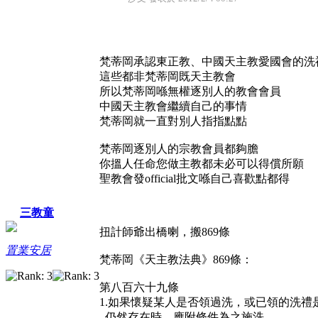
梵蒂岡承認東正教、中國天主教愛國會的洗
這些都非梵蒂岡既天主教會
所以梵蒂岡喺無權逐別人的教會會員
中國天主教會繼續自己的事情
梵蒂岡就一直對別人指指點點
梵蒂岡逐別人的宗教會員都夠膽
你搵人任命您做主教都未必可以得償所願
聖教會發official批文喺自己喜歡點都得
三教童
扭計師爺出橋喇，搬869條
置業安居
梵蒂岡《天主教法典》869條：
第八百六十九條
1.如果懷疑某人是否領過洗，或已領的洗
仍然存在時，應附條件為之施洗。