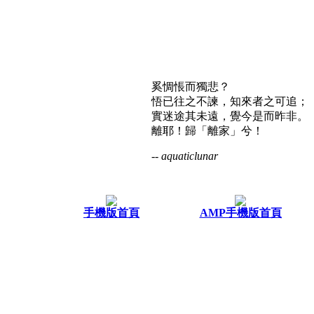
奚惆悵而獨悲？
悟已往之不諫，知來者之可追；
實迷途其未遠，覺今是而昨非。
離耶！歸「離家」兮！
-- aquaticlunar
手機版首頁
AMP手機版首頁