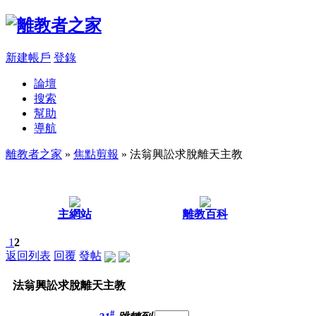
新建帳戶
登錄
論壇
搜索
幫助
導航
離教者之家
»
焦點剪報
» 法翁興訟求脫離天主教
主網站
離教百科
1
2
返回列表
回覆
發帖
法翁興訟求脫離天主教
#