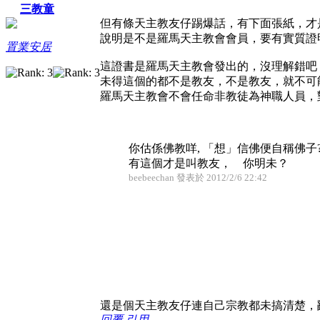
三教童
但有條天主教友仔踢爆話，有下面張紙，才
說明是不是羅馬天主教會會員，要有實質證
置業安居
這證書是羅馬天主教會發出的，沒理解錯吧
未得這個的都不是教友，不是教友，就不可
羅馬天主教會不會任命非教徒為神職人員，
你估係佛教咩, 「想」信佛便自稱佛子
有這個才是叫教友， 你明未？
beebeechan 發表於 2012/2/6 22:42
還是個天主教友仔連自己宗教都未搞清楚，
回覆
引用