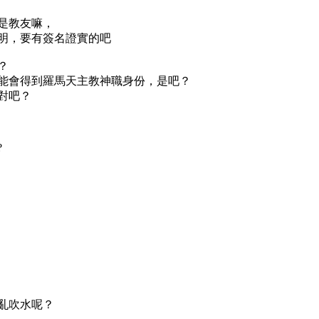
是教友嘛，
明，要有簽名證實的吧
？
能會得到羅馬天主教神職身份，是吧？
對吧？
?
亂吹水呢？