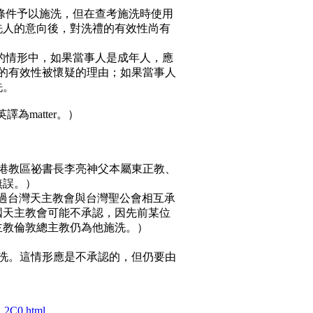
條件予以施洗，但在查考施洗時使用
洗人的意向後，對洗禮的有效性尚有
性的情形中，如果當事人是成年人，應
的有效性被懷疑的理由；如果當事人
洗。
譯為matter。）
香港教區祕書長李亮神父本屬東正教、
無誤。）
看過台灣天主教會與台灣聖公會相互承
國天主教會可能不承認，因先前某位
主教倫敦總主教仍為他施洗。）
授洗。這情形應是不承認的，但仍要由
A.2C0.html