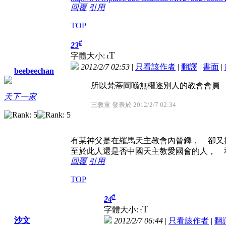
回覆
引用
TOP
#
23
T
字體大小:
t
2012/2/7 02:53
|
只看該作者
|
翻譯
|
書面
|
beebeechan
所以梵蒂岡喺無權逐別人的教會會員
天下一家
三教童 發表於 2012/2/7 02:34
有某神父是在羅馬天主教會內晉鐸， 卻又
至於此人還是否中國天主教愛國會的人， 
回覆
引用
TOP
#
24
T
字體大小:
t
沙文
2012/2/7 06:44
|
只看該作者
|
翻