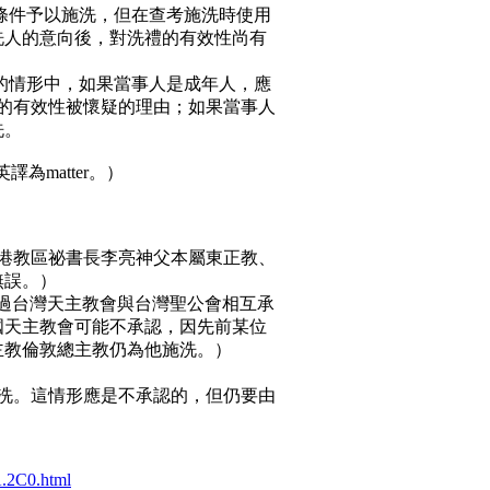
條件予以施洗，但在查考施洗時使用
洗人的意向後，對洗禮的有效性尚有
性的情形中，如果當事人是成年人，應
的有效性被懷疑的理由；如果當事人
洗。
譯為matter。）
香港教區祕書長李亮神父本屬東正教、
無誤。）
看過台灣天主教會與台灣聖公會相互承
國天主教會可能不承認，因先前某位
主教倫敦總主教仍為他施洗。）
授洗。這情形應是不承認的，但仍要由
A.2C0.html