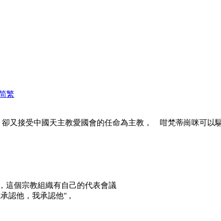
简
繁
卻又接受中國天主教愛國會的任命為主教， 咁梵蒂崗咪可以驅逐這
，這個宗教組織有自己的代表會議
承認他，我承認他" ,