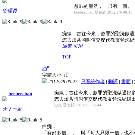
赦罪的聖洗， 只有一個。
管理員
beebeechan 發表於 2012/2/6 09:18
痴線，古往今來，赦罪的聖洗做過
您去煩蒂岡叫佢交歷代教友領洗紀
回覆
引用
TOP
#
25
T
字體大小:
t
2012/2/8 00:27
|
只看該作者
|
翻譯
|
書面
|
痴線，古往今來，赦罪的聖洗做過好
beebeechan
您去煩蒂岡叫佢交歷代教友領洗紀錄出來
沙文 發表於 2012/2/7 06:44
天下一家
白痴，
「有好多個」， 與「每人只限一個」也不