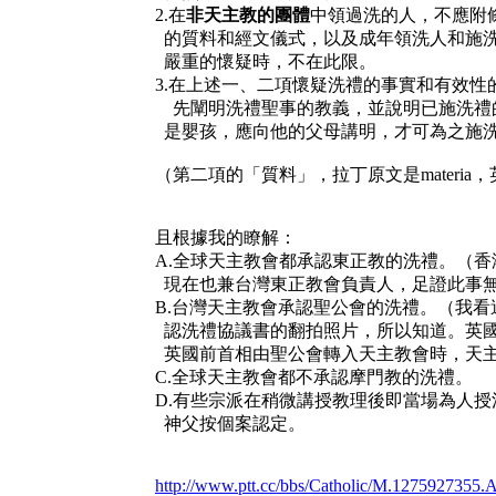
2.在
非天主教的團體
中領過洗的人，不應附
的質料和經文儀式，以及成年領洗人和施
嚴重的懷疑時，不在此限。
3.在上述一、二項懷疑洗禮的事實和有效
先闡明洗禮聖事的教義，並說明已施洗禮
是嬰孩，應向他的父母講明，才可為之施
（第二項的「質料」，拉丁原文是materia，英
且根據我的瞭解：
A.全球天主教會都承認東正教的洗禮。（
現在也兼台灣東正教會負責人，足證此事
B.台灣天主教會承認聖公會的洗禮。（我
認洗禮協議書的翻拍照片，所以知道。英
英國前首相由聖公會轉入天主教會時，天
C.全球天主教會都不承認摩門教的洗禮。
D.有些宗派在稍微講授教理後即當場為人
神父按個案認定。
http://www.ptt.cc/bbs/Catholic/M.1275927355.