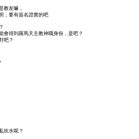
是教友嘛，
明，要有簽名證實的吧
？
能會得到羅馬天主教神職身份，是吧？
對吧？
?
亂吹水呢？