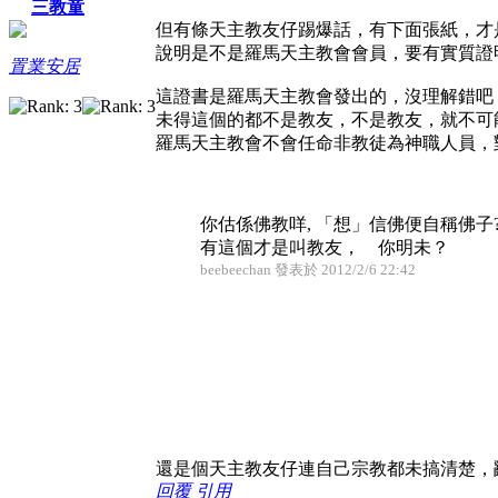
三教童
但有條天主教友仔踢爆話，有下面張紙，才
說明是不是羅馬天主教會會員，要有實質證
置業安居
這證書是羅馬天主教會發出的，沒理解錯吧
未得這個的都不是教友，不是教友，就不可
羅馬天主教會不會任命非教徒為神職人員，
你估係佛教咩, 「想」信佛便自稱佛子
有這個才是叫教友， 你明未？
beebeechan 發表於 2012/2/6 22:42
還是個天主教友仔連自己宗教都未搞清楚，
回覆
引用