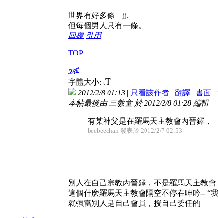
世界有好多條 jj,
但每個男人只有一條。
回覆
引用
TOP
#
26
T
字體大小:
t
2012/2/8 01:13
|
只看該作者
|
翻譯
|
書面
|
本帖最後由 三教童 於 2012/2/8 01:28 編輯
有某神父是在羅馬天主教會內晉鐸， 
beebeechan 發表於 2012/2/7 02:53
別人在自己宗教內晉鐸，不是羅馬天主教會
這個什麽羅馬天主教會隔空不停在呻吟-- “我
就強當別人是自己會員，授自己委任的