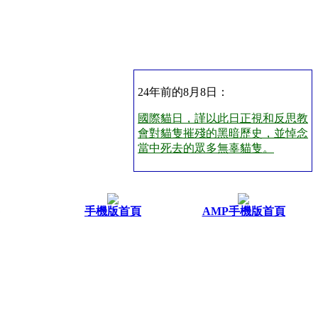
24年前的8月8日：
國際貓日，謹以此日正視和反思教
會對貓隻摧殘的黑暗歷史，並悼念
當中死去的眾多無辜貓隻。
手機版首頁
AMP手機版首頁