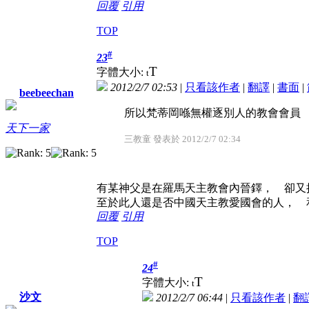
回覆
引用
TOP
#
23
T
字體大小:
t
2012/2/7 02:53
|
只看該作者
|
翻譯
|
書面
|
beebeechan
所以梵蒂岡喺無權逐別人的教會會員
天下一家
三教童 發表於 2012/2/7 02:34
有某神父是在羅馬天主教會內晉鐸， 卻又
至於此人還是否中國天主教愛國會的人， 
回覆
引用
TOP
#
24
T
字體大小:
t
沙文
2012/2/7 06:44
|
只看該作者
|
翻