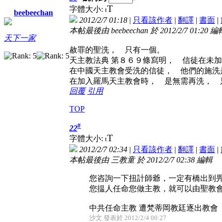
T
字體大小:
t
beebeechan
2012/2/7 01:18
|
只看該作者
|
翻譯
|
書面
|
本帖最後由 beebeechan 於 2012/2/7 01:20 編
天下一家
赦罪的聖洗， 只有一個。
天主教法典 第８６９條寫明， 信徒在未
在中國天主教會受洗的信徒， 他們的施洗
在加入羅馬天主教會時， 是無需再洗， 
回覆
引用
TOP
#
22
T
字體大小:
t
2012/2/7 02:34
|
只看該作者
|
翻譯
|
書面
|
本帖最後由 三教童 於 2012/2/7 02:38 編輯
您咨詢一下扭計師爺，一定有橋出到
您揾人任命您做主教，就可以由聖教會發o
中共任命主教 遭梵蒂岡教廷逐出教會
沙文 發表於 2012/2/4 00:27