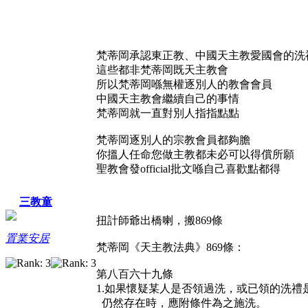
梵蒂岡承認東正教、中國天主教愛國會的洗
這些都非梵蒂岡既天主教會
所以梵蒂岡喺無權逐別人的教會會員
中國天主教會繼續自己的事情
梵蒂岡就一直對別人指指點點
梵蒂岡逐別人的宗教會員都夠膽
你搵人任命您做主教都未必可以得償所願
聖教會發official批文喺自己喜歡點都得
三教童
扭計師爺出橋喇，搬869條
置業安居
梵蒂岡《天主教法典》869條：
第八百六十九條
1.如果懷疑某人是否領過洗，或已領的洗
仍然存在時，應附條件為之施洗。