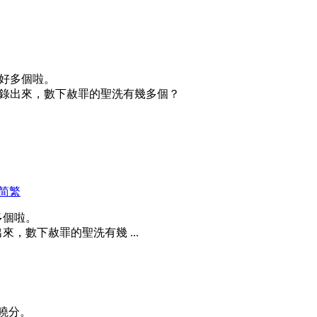
好多個啦。
錄出來，數下赦罪的聖洗有幾多個？
简
繁
多個啦。
，數下赦罪的聖洗有幾 ...
曉分。