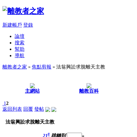
新建帳戶
登錄
論壇
搜索
幫助
導航
離教者之家
»
焦點剪報
» 法翁興訟求脫離天主教
主網站
離教百科
1
2
返回列表
回覆
發帖
法翁興訟求脫離天主教
#
21
跳轉到
»