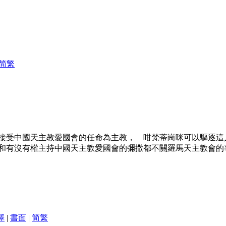
简
繁
接受中國天主教愛國會的任命為主教， 咁梵蒂崗咪可以驅逐這
和有沒有權主持中國天主教愛國會的彌撒都不關羅馬天主教會的
譯
|
書面
|
简
繁