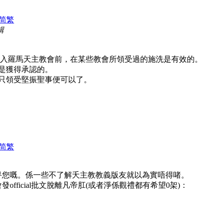
简
繁
輯
加入羅馬天主教會前，在某些教會所領受過的施洗是有效的。
是獲得承認的。
只領受堅振聖事便可以了。
简
繁
畀您嘅。係一些不了解夭主教教義版友就以為實唔得啫。
fficial批文脫離凡帝肛(或者淨係觀禮都有希望0架)：