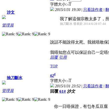
T
字體大小:
t
2015/1/31 19:30
|
只看該作者
|
沙文
我了解這個宗教太多了，
抽刀斷水 發表於 2014/6/28 07:44
管理員
說話不能說得太死。我就唔敢保
我唔知您点可以保証自己一定唔
回覆
引用
TOP
#
62
抽刀斷水
T
字體大小:
t
2015/1/31 23:52
|
只看該作者
|
管理員
回覆
61#
沙文
你一日唔保證，有乜冬瓜豆腐