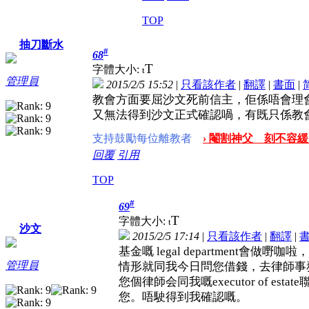
TOP
抽刀斷水
#
68
T
字體大小:
t
管理員
2015/2/5 15:52
|
只看該作者
|
翻譯
|
書面
|
教會方面要屈沙文死前信主，佢係唔會理會沙
又無法得到沙文正式確認喎，有既只係教
支持鼓勵每位離教者
› 閹割神父 刻不容緩 
回覆
引用
TOP
#
69
T
字體大小:
t
沙文
2015/2/5 17:14
|
只看該作者
|
翻譯
|
基金嘅 legal department會做
管理員
情形就同我今日問您借錢，去律師事
您個律師会同我嘅executor of est
您。唔駛得到我確認嘅。