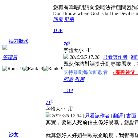
您再有咩唔明請向您嘅法律顧問咨詢
Don't know where God is but the Devil is in
回覆
引用
TOP
抽刀斷水
#
70
T
字體大小:
t
2015/2/5 17:26
|
只看該作者
|
翻
管理員
既然你將對話提升到專業層次，
支持鼓勵每位離教者
› 閹割神父
回覆
引用
TOP
#
71
T
字體大小:
t
2015/2/5 17:34
|
只看該作者
|
翻譯
|
書面
其實，要屈人死前信主係好易嘅，您點
沙文
就算您好人好姐生歐歐企响度，我都有