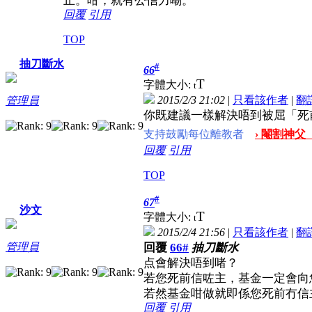
止。咁，就有公信力嘞。
回覆
引用
TOP
抽刀斷水
#
66
T
字體大小:
t
2015/2/3 21:02
|
只看該作者
|
翻
管理員
你既建議一樣解決唔到被屈「死
支持鼓勵每位離教者
› 閹割神父
回覆
引用
TOP
#
67
沙文
T
字體大小:
t
2015/2/4 21:56
|
只看該作者
|
翻
回覆
66#
抽刀斷水
管理員
点會解決唔到啫？
若您死前信咗主，基金一定會向您或
若然基金咁做就即係您死前冇信
回覆
引用