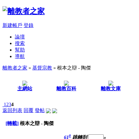
新建帳戶
登錄
論壇
搜索
幫助
導航
離教者之家
»
基督宗教
» 根本之辯 - 陶傑
主網站
離教百科
離教文庫
1
2
3
4
返回列表
回覆
發帖
[轉載]
根本之辯 - 陶傑
#
61
跳轉到
»