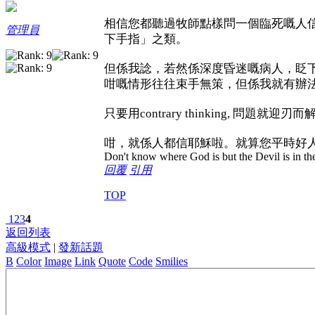
相信您都聽過牧師點樣問一個臨死嘅人
管理員
下手指」之類。
但係我諗，若然係深度昏迷嘅病人，眨
咁嘅情形往往束手無策，但係我就有辦
只要用contrary thinking, 問
咁，就係人都信耶穌啦。就算您平時好
Don't know where God is but the Devil is in the
回覆
引用
TOP
1
2
3
4
返回列表
高級模式
|
發新話題
B
Color
Image
Link
Quote
Code
Smilies