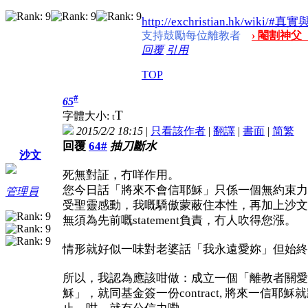
http://exchristian.hk/wiki/#
支持鼓勵每位離教者
› 閹割神父
回覆
引用
TOP
#
65
T
字體大小:
t
2015/2/2 18:15
|
只看該作者
|
翻譯
|
書面
|
简
繁
回覆
64#
抽刀斷水
沙文
死無對証，冇咩作用。
您今日話「將來不會信耶穌」只係一個無約束力嘅s
管理員
受聖靈感動，我嘅驕傲蒙蔽住本性，再加上沙文
無須為先前嘅statement負責，冇人吹得您漲。
情形就好似一味對老婆話「我永遠愛妳」但始終
所以，我認為應該咁做：成立一個「離教者關愛基金」(h
穌」，就同基金簽一份contract, 將來一信耶穌就