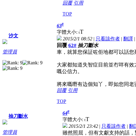
回覆
引用
TOP
#
63
T
字體大小:
t
沙文
2015/2/1 08:52
|
只看該作者
|
翻譯
回覆
62#
抽刀斷水
車，就算您保証咗佢地都可以話您
管理員
大家都知道失智症目前並冇咩有效方
嘅公信力。
將來嘅嘢有边個知丫，即如您同老
回覆
引用
TOP
#
64
抽刀斷水
T
字體大小:
t
2015/2/1 23:42
|
只看該作者
|
翻
管理員
雖然照屈，但有文獻支持的話，