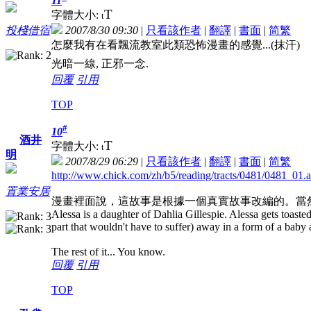
11
T
字體大小:
t
2007/8/30 09:30
|
只看該作者
|
翻譯
|
書面
|
简
繁
投棧借宿
怎麼我有在看飄流教室此類恐怖漫畫的感覺...(抹汗)
光暗一線, 正邪一念.
回覆
引用
TOP
#
10
酒井
T
字體大小:
t
明
2007/8/29 06:29
|
只看該作者
|
翻譯
|
書面
|
简
繁
http://www.chick.com/zh/b5/reading/tracts/0481/0481_01.
置業安居
漫畫裡面說，這故事是根據一個真實故事改編的。當
Alessa is a daughter of Dahlia Gillespie. Alessa gets toasted 
part that wouldn't have to suffer) away in a form of a bab
The rest of it... You know.
回覆
引用
TOP