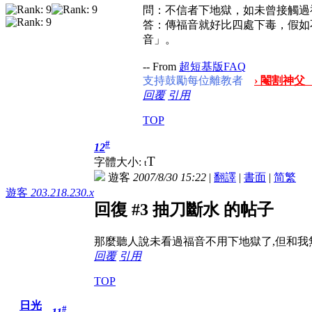
問：不信者下地獄，如未曾接觸過
答：傳福音就好比四處下毒，假如
音」。
-- From
超短基版FAQ
支持鼓勵每位離教者
› 閹割神父
回覆
引用
TOP
#
12
T
字體大小:
t
遊客
2007/8/30 15:22
|
翻譯
|
書面
|
简
繁
遊客
203.218.230.x
回復 #3 抽刀斷水 的帖子
那麼聽人說未看過福音不用下地獄了,但和我無
回覆
引用
TOP
日光
#