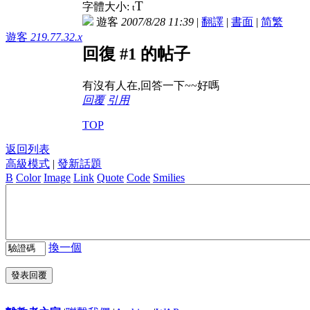
T
字體大小:
t
遊客
2007/8/28 11:39
|
翻譯
|
書面
|
简
繁
遊客
219.77.32.x
回復 #1 的帖子
有沒有人在,回答一下~~好嗎
回覆
引用
TOP
返回列表
高級模式
|
發新話題
B
Color
Image
Link
Quote
Code
Smilies
換一個
發表回覆