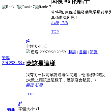
回復 #6 的帖子
希特勒, 東條英機發動戰爭屠殺平
真係匪夷所思！
回覆
引用
TOP
#
6
T
字體大小:
t
遊客
2007/8/28 20:59
|
翻譯
|
書面
|
简
繁
遊客
應該是這樣
218.252.156.x
我有向一個前輩說過這個問題，他這樣對我說：
(大致上應該是這樣了，應該沒會錯意。)
回覆
引用
TOP
#
5
T
字體大小:
t
酒井