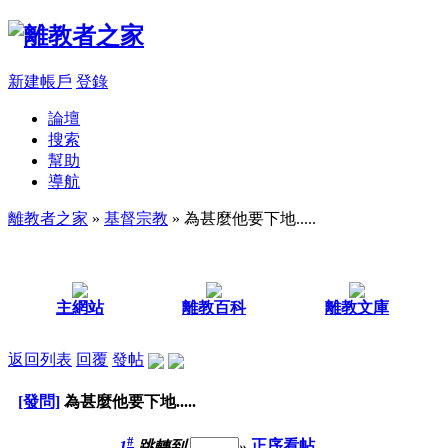
新建帳戶
登錄
論壇
搜索
幫助
導航
離教者之家
»
基督宗教
» 為甚麼他要下地.....
主網站
離教百科
離教文庫
返回列表
回覆
發帖
[發問]
為甚麼他要下地.....
#
1
跳轉到
»
正序看帖