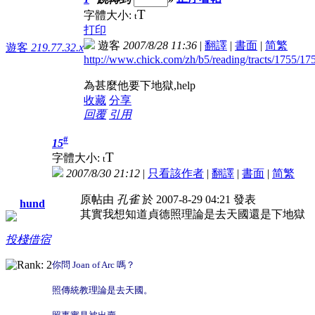
T
字體大小:
t
打印
遊客
2007/8/28 11:36
|
翻譯
|
書面
|
简
繁
遊客
219.77.32.x
http://www.chick.com/zh/b5/reading/tracts/1755/17
為甚麼他要下地獄,help
收藏
分享
回覆
引用
#
15
T
字體大小:
t
2007/8/30 21:12
|
只看該作者
|
翻譯
|
書面
|
简
繁
原帖由
孔雀
於 2007-8-29 04:21 發表
hund
其實我想知道貞德照理論是去天國還是下地獄
投棧借宿
你問 Joan of Arc 嗎？
照傳統教理論是去天國。