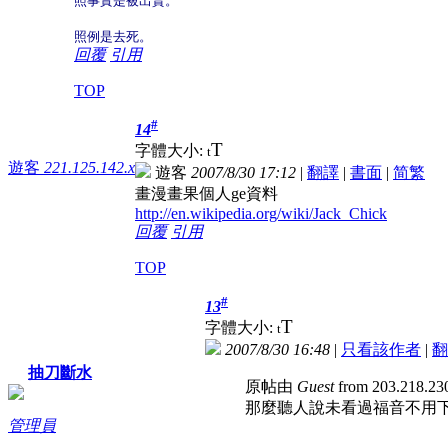
照事實是被出賣。
照例是去死。
回覆
引用
TOP
#
14
T
字體大小:
t
遊客
221.125.142.x
遊客
2007/8/30 17:12
|
翻譯
|
書面
|
简
繁
畫漫畫果個人ge資料
http://en.wikipedia.org/wiki/Jack_Chick
回覆
引用
TOP
#
13
T
字體大小:
t
2007/8/30 16:48
|
只看該作者
|
翻
抽刀斷水
原帖由
Guest
from 203.218.2
那麼聽人說未看過福音不用下
管理員