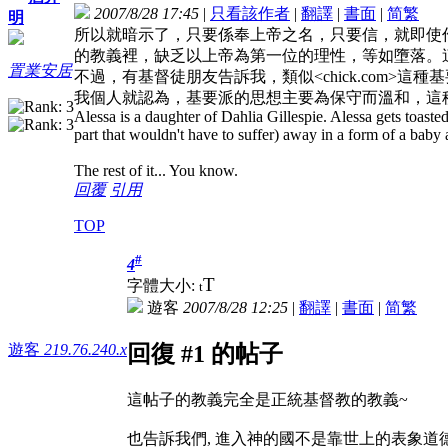
2007/8/28 17:45
|
只看該作者
|
翻譯
|
書面
|
简
繁
明
所以就暗示了，只要係奉上帝之名，只要信，就即使
的教義裡，缺乏以上帝為第一位的理性，等如墮落。
置業安居
不過，有基督徒朋友告訴我，類似<chick.com
我個人就認為，基要派的思想主要為保守而溫和，這種
Alessa is a daughter of Dahlia Gillespie. Alessa gets toasted 
part that wouldn't have to suffer) away in a form of a bab
The rest of it... You know.
回覆
引用
TOP
#
4
T
字體大小:
t
遊客
2007/8/28 12:25
|
翻譯
|
書面
|
简
繁
遊客
219.76.240.x
回復 #1 的帖子
這帖子的教義完全是正統基督教的教義~
也告訴我們, 進入神的國不是靠世上的表象道