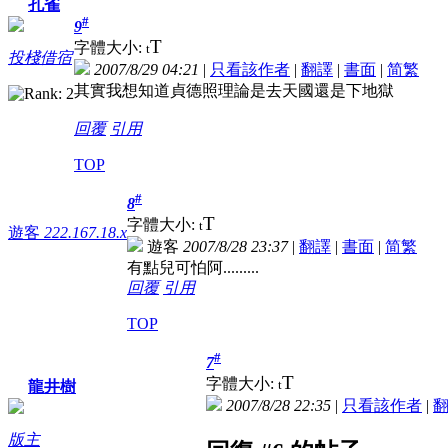
孔雀
#
9
T
字體大小:
t
投棧借宿
2007/8/29 04:21
|
只看該作者
|
翻譯
|
書面
|
简
繁
其實我想知道貞德照理論是去天國還是下地獄
回覆
引用
TOP
#
8
T
字體大小:
t
遊客
222.167.18.x
遊客
2007/8/28 23:37
|
翻譯
|
書面
|
简
繁
有點兒可怕阿.........
回覆
引用
TOP
#
7
T
字體大小:
t
龍井樹
2007/8/28 22:35
|
只看該作者
|
版主