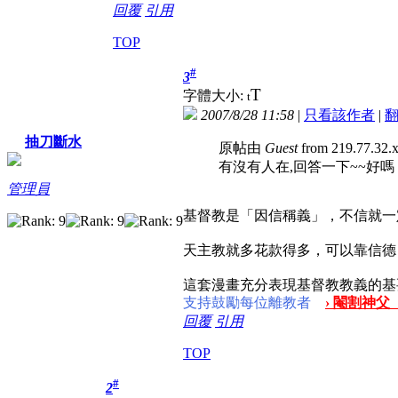
回覆
引用
TOP
#
3
T
字體大小:
t
2007/8/28 11:58
|
只看該作者
|
抽刀斷水
原帖由
Guest
from 219.77.32
有沒有人在,回答一下~~好嗎
管理員
基督教是「因信稱義」，不信就一
天主教就多花款得多，可以靠信德
這套漫畫充分表現基督教教義的基
支持鼓勵每位離教者
› 閹割神父
回覆
引用
TOP
#
2