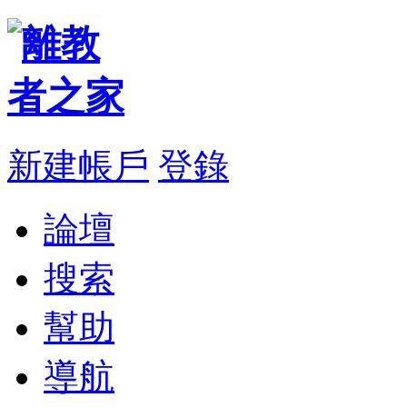
新建帳戶
登錄
論壇
搜索
幫助
導航