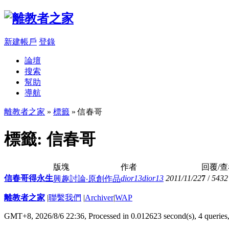
新建帳戶
登錄
論壇
搜索
幫助
導航
離教者之家
»
標籤
» 信春哥
標籤: 信春哥
版塊
作者
回覆/
信春哥得永生
dior13dior13
2011/11/22
7
/
5432
興趣討論‧原創作品
離教者之家
|
聯繫我們
|
Archiver
|
WAP
GMT+8, 2026/8/6 22:36,
Processed in 0.012623 second(s), 4 queries