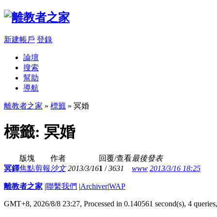
新建帳戶
登錄
論壇
搜索
幫助
導航
離教者之家
»
標籤
» 冥婚
標籤: 冥婚
版塊
作者
回覆/查看
最後發表
冥鐸
焦點剪報
沙文
2013/3/16
1
/
3631
www
2013/3/16 18:25
離教者之家
|
聯繫我們
|
Archiver
|
WAP
GMT+8, 2026/8/8 23:27,
Processed in 0.140561 second(s), 4 queries