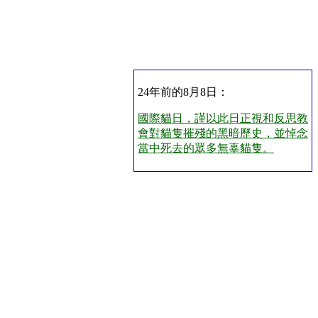
24年前的8月8日：
國際貓日，謹以此日正視和反思教
會對貓隻摧殘的黑暗歷史，並悼念
當中死去的眾多無辜貓隻。