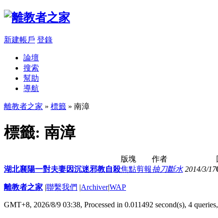
新建帳戶
登錄
論壇
搜索
幫助
導航
離教者之家
»
標籤
» 南漳
標籤: 南漳
版塊
作者
湖北襄陽一對夫妻因沉迷邪教自殺
焦點剪報
抽刀斷水
2014/3/17
離教者之家
|
聯繫我們
|
Archiver
|
WAP
GMT+8, 2026/8/9 03:38,
Processed in 0.011492 second(s), 4 queries