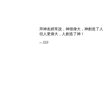
拜神友經常說，神很偉大，神創造了人
但人更偉大，人創造了神！
-- 333