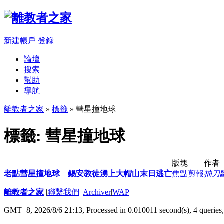
新建帳戶
登錄
論壇
搜索
幫助
導航
離教者之家
»
標籤
» 彗星撞地球
標籤: 彗星撞地球
版塊
作者
老點彗星撞地球 錫安教徒湧上大帽山末日逃亡
焦點剪報
抽刀
離教者之家
|
聯繫我們
|
Archiver
|
WAP
GMT+8, 2026/8/6 21:13,
Processed in 0.010011 second(s), 4 queries